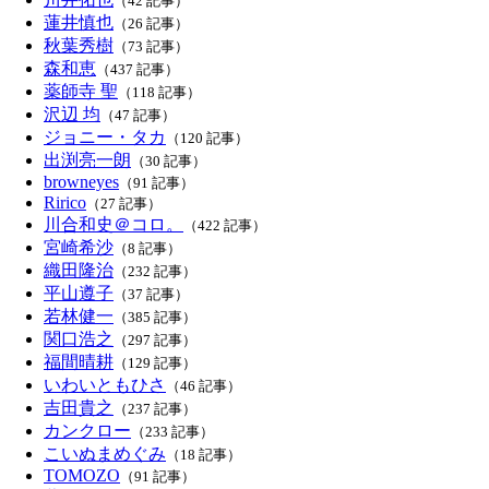
（42 記事）
蓮井慎也
（26 記事）
秋葉秀樹
（73 記事）
森和恵
（437 記事）
薬師寺 聖
（118 記事）
沢辺 均
（47 記事）
ジョニー・タカ
（120 記事）
出渕亮一朗
（30 記事）
browneyes
（91 記事）
Ririco
（27 記事）
川合和史＠コロ。
（422 記事）
宮崎希沙
（8 記事）
織田隆治
（232 記事）
平山遵子
（37 記事）
若林健一
（385 記事）
関口浩之
（297 記事）
福間晴耕
（129 記事）
いわいともひさ
（46 記事）
吉田貴之
（237 記事）
カンクロー
（233 記事）
こいぬまめぐみ
（18 記事）
TOMOZO
（91 記事）