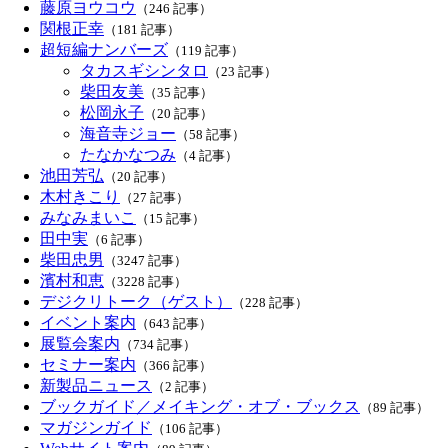
藤原ヨウコウ
（246 記事）
関根正幸
（181 記事）
超短編ナンバーズ
（119 記事）
タカスギシンタロ
（23 記事）
柴田友美
（35 記事）
松岡永子
（20 記事）
海音寺ジョー
（58 記事）
たなかなつみ
（4 記事）
池田芳弘
（20 記事）
木村きこり
（27 記事）
みなみまいこ
（15 記事）
田中実
（6 記事）
柴田忠男
（3247 記事）
濱村和恵
（3228 記事）
デジクリトーク（ゲスト）
（228 記事）
イベント案内
（643 記事）
展覧会案内
（734 記事）
セミナー案内
（366 記事）
新製品ニュース
（2 記事）
ブックガイド／メイキング・オブ・ブックス
（89 記事）
マガジンガイド
（106 記事）