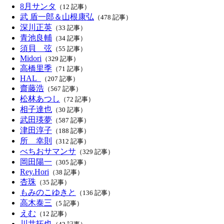
8月サンタ
（12 記事）
武 盾一郎＆山根康弘
（478 記事）
深川正英
（33 記事）
青池良輔
（34 記事）
須貝 弦
（55 記事）
Midori
（329 記事）
高橋里季
（71 記事）
HAL_
（207 記事）
齋藤浩
（567 記事）
松林あつし
（72 記事）
相子達也
（30 記事）
武田瑛夢
（587 記事）
津田淳子
（188 記事）
所 幸則
（312 記事）
べちおサマンサ
（329 記事）
岡田陽一
（305 記事）
Rey.Hori
（38 記事）
杏珠
（35 記事）
もみのこゆきと
（136 記事）
高木泰三
（5 記事）
えむ
（12 記事）
川井拓也