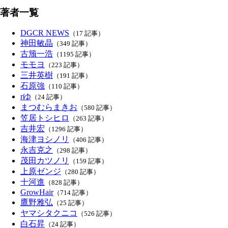
著者一覧
DGCR NEWS
（17 記事）
神田敏晶
（349 記事）
古籏一浩
（1195 記事）
モモヨ
（223 記事）
三井英樹
（191 記事）
石原強
（110 記事）
rゆ
（24 記事）
まつむらまきお
（580 記事）
笠居トシヒロ
（263 記事）
吉井宏
（1296 記事）
海津ヨシノリ
（406 記事）
永吉克之
（298 記事）
茂田カツノリ
（159 記事）
上原ゼンジ
（280 記事）
十河進
（828 記事）
GrowHair
（714 記事）
鷹野雅弘
（25 記事）
ヤマシタクニコ
（526 記事）
白石昇
（24 記事）