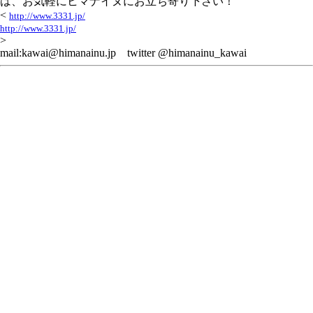
は、お気軽にヒマナイヌにお立ち寄り下さい！
<
http://www.3331.jp/
http://www.3331.jp/
>
mail:kawai@himanainu.jp twitter @himanainu_kawai