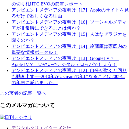
の切り札HTC EVOの節電レポート
アンビエントメディアの夜明け［17］Appleのサイトを見
るだけで欲しくなる理由
アンビエントメディアの夜明け［16］ソーシャルメディ
アが非常時にできることは何か？
アンビエントメディアの夜明け［15］人はなぜラジオを
聞くのか？
アンビエントメディアの夜明け［14］冷蔵庫は家庭内の
重要な情報ポータル！
アンビエントメディアの夜明け［13］GoogleTV？
AppleTV？ いやいやデジタルテロッパでしょう！
アンビエントメディアの夜明け［12］自分が動くと回り
も動き出す──2010年がUstreamの年になることは2009年
の年末に感じました。
この著者の記事一覧へ
このメルマガについて
デジタルクリエイターズ
とは