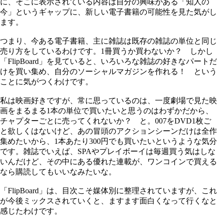
に、そこに表示されている内容は自分の興味がある「知人の
今」というギャップに、新しい電子書籍の可能性を見た気がし
ます。
つまり、今ある電子書籍、主に雑誌は既存の雑誌の単位と同じ
売り方をしているわけです。1冊買うか買わないか？ しかし
「FlipBoard」を見ていると、いろいろな雑誌の好きなパートだ
けを買い集め、自分のソーシャルマガジンを作れる！ という
ことに気がつくわけです。
私は映画好きですが、常に思っているのは、一度劇場で見た映
画をまるまる1本の単位で買いたいと思うのはわずかだから、
チャプターごとに売ってくれないか？ と。007をDVD1枚ご
と欲しくはないけど、あの冒頭のアクションシーンだけは全作
集めたいから、1本あたり300円でも買いたいというような気分
です。雑誌でいえば、SPAやプレイボーイは毎週買う気はしな
いんだけど、その中にある優れた連載が、ワンコインで買える
なら購読してもいいなみたいな。
「FlipBoard」は、目次こそ媒体別に整理されていますが、これ
が今後ミックスされていくと、ますます面白くなって行くなと
感じたわけです。