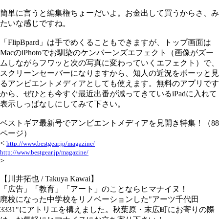
簡単に言うと編集権ちょーだいよ。お金出して買うからさ、み
たいな感じですね。
「FlipBpard」は手でめくることもできますが、トップ画面は
MacのiPhotoでお馴染のケンバーンズエフェクト（画像がズー
ムしながらフワッと次の写真に変わっていくエフェクト）で、
スクリーンセーバーになりますから、知人の近況をボーッと見
るアンビエントメディアとしても使えます。無料のアプリです
から、ぜひとも今すぐ最近出番が減ってきているiPadに入れて
表示しっぱなしにしてみて下さい。
ベストギア最新号でアンビエントメディアを見開き特集！（88
ページ）
<
http://www.bestgear.jp/magazine/
http://www.bestgear.jp/magazine/
>
【川井拓也 / Takuya Kawai】
「広告」「教育」「アート」のことならヒマナイヌ！
廃校になった中学校をリノベーションした"アーツ千代田
3331"にアトリエを構えました。秋葉原・末広町にお寄りの際