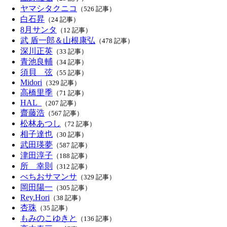
ヤマシタクニコ
（526 記事）
白石昇
（24 記事）
8月サンタ
（12 記事）
武 盾一郎＆山根康弘
（478 記事）
深川正英
（33 記事）
青池良輔
（34 記事）
須貝 弦
（55 記事）
Midori
（329 記事）
高橋里季
（71 記事）
HAL_
（207 記事）
齋藤浩
（567 記事）
松林あつし
（72 記事）
相子達也
（30 記事）
武田瑛夢
（587 記事）
津田淳子
（188 記事）
所 幸則
（312 記事）
べちおサマンサ
（329 記事）
岡田陽一
（305 記事）
Rey.Hori
（38 記事）
杏珠
（35 記事）
もみのこゆきと
（136 記事）