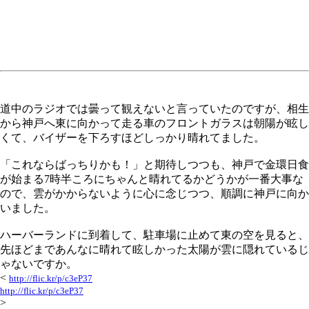
道中のラジオでは曇って観えないと言っていたのですが、相生
から神戸へ東に向かって走る車のフロントガラスは朝陽が眩し
くて、バイザーを下ろすほどしっかり晴れてました。
「これならばっちりかも！」と期待しつつも、神戸で金環日食
が始まる7時半ころにちゃんと晴れてるかどうかが一番大事な
ので、雲がかからないように心に念じつつ、順調に神戸に向か
いました。
ハーバーランドに到着して、駐車場に止めて東の空を見ると、
先ほどまであんなに晴れて眩しかった太陽が雲に隠れているじ
ゃないですか。
<
http://flic.kr/p/c3eP37
http://flic.kr/p/c3eP37
>