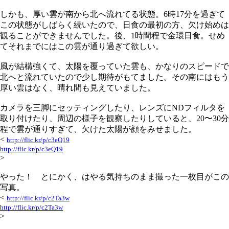
しかも、厚い雲が南から北へ流れてる状態。6時17分を過ぎて
この状態がしばらく続いたので、日食の最初の方、欠け始めは
観ることができませんでした。後、1時間程で金環日食。せめ
てそれまでにはこの雲が通り過ぎて欲しい。
風が結構強くて、太陽を覆っていた雲も、かなりのスピードで
北へと流れていたので少し期待がもてました。その南にはもう
厚い雲はなく、晴れ間も見えていました。
カメラを三脚にセッティングしたり、レンズにNDフィルタを
取り付けたり、周辺の様子を観察したりしていると、20〜30分
程で雲が通りすぎて、欠けた太陽が顔をみせました。
<
http://flic.kr/p/c3eQ19
http://flic.kr/p/c3eQ19
>
やった！ とにかく、はやる気持ちのまま撮った一枚目がこの
写真。
<
http://flic.kr/p/c2Ta3w
http://flic.kr/p/c2Ta3w
>