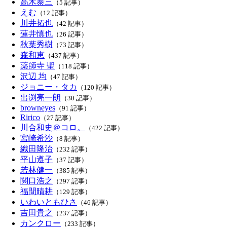
高木泰三
（5 記事）
えむ
（12 記事）
川井拓也
（42 記事）
蓮井慎也
（26 記事）
秋葉秀樹
（73 記事）
森和恵
（437 記事）
薬師寺 聖
（118 記事）
沢辺 均
（47 記事）
ジョニー・タカ
（120 記事）
出渕亮一朗
（30 記事）
browneyes
（91 記事）
Ririco
（27 記事）
川合和史＠コロ。
（422 記事）
宮崎希沙
（8 記事）
織田隆治
（232 記事）
平山遵子
（37 記事）
若林健一
（385 記事）
関口浩之
（297 記事）
福間晴耕
（129 記事）
いわいともひさ
（46 記事）
吉田貴之
（237 記事）
カンクロー
（233 記事）