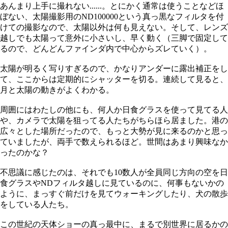
あんまり上手に撮れない......。とにかく通常は使うことなどほ
ぼない、太陽撮影用のND100000という真っ黒なフィルタを付
けての撮影なので、太陽以外は何も見えない。そして、レンズ
越しでも太陽って意外に小さいし、早く動く（三脚で固定して
るので、どんどんファインダ内で中心からズレていく）。
太陽が明るく写りすぎるので、かなりアンダーに露出補正をし
て、ここからは定期的にシャッターを切る。連続して見ると、
月と太陽の動きがよくわかる。
周囲にはわたしの他にも、何人か日食グラスを使って見てる人
や、カメラで太陽を狙ってる人たちがちらほら居ました。港の
広々とした場所だったので、もっと大勢が見に来るのかと思っ
ていましたが、両手で数えられるほど。世間はあまり興味なか
ったのかな？
不思議に感じたのは、それでも10数人が全員同じ方向の空を日
食グラスやNDフィルタ越しに見ているのに、何事もないかの
ように、まっすぐ前だけを見てウォーキングしたり、犬の散歩
をしている人たち。
この世紀の天体ショーの真っ最中に、まるで別世界に居るかの