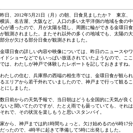
昨日、2012年5月21日（月）の朝、日食見ましたか？ 東京、
横浜、名古屋、大阪など、人口の多い太平洋側の地域を食の中
心が通ったので、月が太陽を隠し、周囲に輪ができる金環日食
が観測されました。またそれ以外の多くの地域でも、太陽の大
部分が欠ける部分日食が観測されました。
金環日食の詳しい内容や映像については、昨日のニュースやワ
イドショーなどでもいっぱい放送されていたようなので、ここ
では、わたしが神戸で体験したレポートを記しておきますね。
わたしの住む、兵庫県の西端の相生市では、金環日食が観られ
るエリアから若干外れていましたので、神戸まで行って観るこ
とにしました。
数日前からの天気予報で、当日朝はどうも全国的に天気が良く
ないと聞いてたのですが、たとえ雨でも曇っていても、それは
それで、その状況を楽しもうと思いスタンバイ。
家から、神戸までは約1時間ちょっと。欠け始めるのが6時17分
だったので、4時半に起きて準備して5時に出発しました。