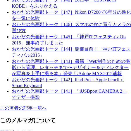
KOBE」をふりかえる
おかだの光画部トーク［147］Nikon D7200で6年分の進化
を一気に体験
おかだの光画部トーク［146］スマホの次に買うカメラの
選び方
おかだの光画部トーク［145］「神戸ITフェスティバル
2015」無事終了しました
おかだの光画部トーク［144］開催目前！「神戸ITフェス
ティバル2015」
おかだの光画部トーク［143］書籍「Web制作のための撮
影から管理、レタッチまで〜デザイナー＆ディレクター
が写真を上手に撮る本」発売！/Adobe MAX2015速報
おかだの光画部トーク［142］iPad Pro＋Apple Pencil＋
Smart Keyboard
おかだの光画部トーク［141］「iUSBport CAMERA 2」
でテザー撮影
この著者の記事一覧へ
このメルマガについて