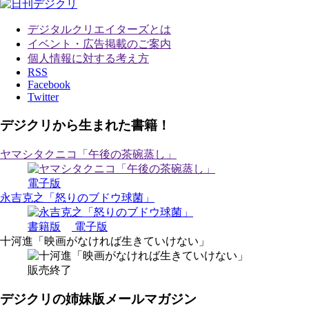
デジタルクリエイターズ
とは
イベント・広告掲載のご案内
個人情報に対する考え方
RSS
Facebook
Twitter
デジクリから生まれた書籍！
ヤマシタクニコ「午後の茶碗蒸し」
電子版
永吉克之「怒りのブドウ球菌」
書籍版
電子版
十河進「映画がなければ生きていけない」
販売終了
デジクリの姉妹版メールマガジン