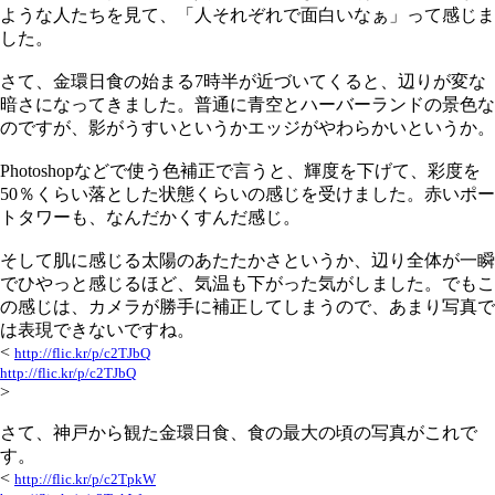
ような人たちを見て、「人それぞれで面白いなぁ」って感じま
した。
さて、金環日食の始まる7時半が近づいてくると、辺りが変な
暗さになってきました。普通に青空とハーバーランドの景色な
のですが、影がうすいというかエッジがやわらかいというか。
Photoshopなどで使う色補正で言うと、輝度を下げて、彩度を
50％くらい落とした状態くらいの感じを受けました。赤いポー
トタワーも、なんだかくすんだ感じ。
そして肌に感じる太陽のあたたかさというか、辺り全体が一瞬
でひやっと感じるほど、気温も下がった気がしました。でもこ
の感じは、カメラが勝手に補正してしまうので、あまり写真で
は表現できないですね。
<
http://flic.kr/p/c2TJbQ
http://flic.kr/p/c2TJbQ
>
さて、神戸から観た金環日食、食の最大の頃の写真がこれで
す。
<
http://flic.kr/p/c2TpkW