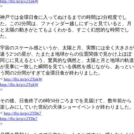
http://flic.kr/p/c2TpkW
>
神戸では金環日食に入ってぬけるまでの時間は2分程度でし
た。この2分間は、ファインダー越しにずっと見ていると、月
と太陽の動きがとてもよくわかる、すごく幻想的な時間でし
た。
宇宙のスケール感というか、太陽と月、実際には全く大きさが
違う2つの星が、たまたま地球からの位置関係で見かけ上ほぼ
同じに見えるという、驚異的な偶然と、太陽と月と地球の軌道
が見事に一致した瞬間を見ている偶然を感じながら、あっとい
う間の2分間がすぎて金環日食が終わりました。
<
http://flic.kr/p/c2TpkW
http://flic.kr/p/c2TpkW
>
その後、日食終了の8時50分ごろまでを見届けて、数年前から
楽しみにしていた世紀の天体ショーイベントが終わりました。
<
http://flic.kr/p/c2TDn7
http://flic.kr/p/c2TDn7
>