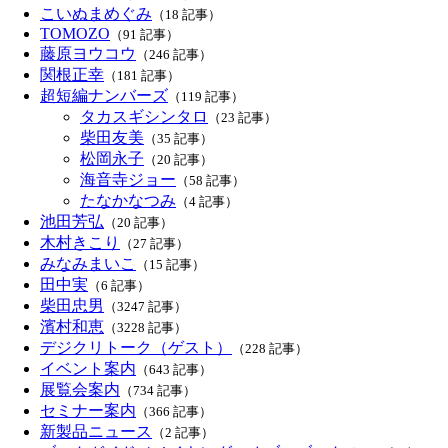
こいぬまめぐみ
（18 記事）
TOMOZO
（91 記事）
藤原ヨウコウ
（246 記事）
関根正幸
（181 記事）
超短編ナンバーズ
（119 記事）
タカスギシンタロ
（23 記事）
柴田友美
（35 記事）
松岡永子
（20 記事）
海音寺ジョー
（58 記事）
たなかなつみ
（4 記事）
池田芳弘
（20 記事）
木村きこり
（27 記事）
みなみまいこ
（15 記事）
田中実
（6 記事）
柴田忠男
（3247 記事）
濱村和恵
（3228 記事）
デジクリトーク（ゲスト）
（228 記事）
イベント案内
（643 記事）
展覧会案内
（734 記事）
セミナー案内
（366 記事）
新製品ニュース
（2 記事）