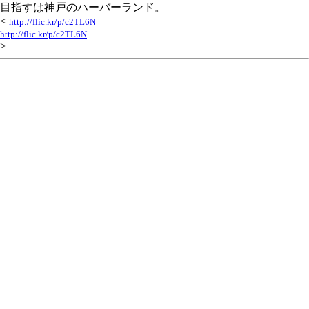
目指すは神戸のハーバーランド。
<
http://flic.kr/p/c2TL6N
http://flic.kr/p/c2TL6N
>