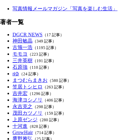
写真情報メールマガジン「写真を楽しむ生活」
著者一覧
DGCR NEWS
（17 記事）
神田敏晶
（349 記事）
古籏一浩
（1195 記事）
モモヨ
（223 記事）
三井英樹
（191 記事）
石原強
（110 記事）
rゆ
（24 記事）
まつむらまきお
（580 記事）
笠居トシヒロ
（263 記事）
吉井宏
（1296 記事）
海津ヨシノリ
（406 記事）
永吉克之
（298 記事）
茂田カツノリ
（159 記事）
上原ゼンジ
（280 記事）
十河進
（828 記事）
GrowHair
（714 記事）
鷹野雅弘
（25 記事）