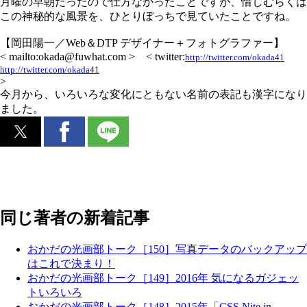
月曜の早朝だったので仕方なかったことですが、惜しむらくは
この神秘的な風景を、ひとりぼっちで見ていたことですね。
【岡田陽一／Web＆DTP デザイナー＋フォトグラファー】
< mailto:okada@fuwhat.com > < twitter:
http://twitter.com/okada41
http://twitter.com/okada41
>
今月から、いろいろな変化にともない名前の表記も漢字になり
ました。
同じ著者の新着記事
おかだの光画部トーク［150］写真データのバックアップ
はこれで決まり！
おかだの光画部トーク［149］2016年 気になるガジェッ
トいろいろ
おかだの光画部トーク［148］2015年「CSS Nite in