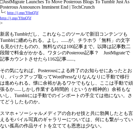
□JustMigrate Launches To Move Posterous Blogs To Tumblr Just As
Posterous Announces Imminent End | TechCrunch
└<
http://j.mp/YfmQ5f
http://j.mp/YfmQ5f
>
新居もTumblrだし、これならこのツールで新旧コンテンツも
Tumblrに纏められる。よし。......が、チラホラ「無料」の文字
も見かけたものの、無料なのは100記事まで。以降は記事数二
段階で料金がかかる。ワタシのPosterous記事？ JustMigrateで
記事カウントさせたら1162記事......。
その気になれば、Posterousによる終了のお知らせにあったとお
り、バックアップ取ってWordPressなりなんなりに手動で移行
は進められる。懐に余裕があるワケでもなし、ここは手動で頑
張るか......しかし作業する時間的（というか精神的）余裕もな
いし、Tumblrには手動でのインポートの手立ては他にない。さ
てどうしたものか。
スマホ＋ソーシャルメディアの合わせ技と共に勃興したとも言
えるモバイル写真のギャラリーについては、何にも繋がってい
ない孤高の作品サイトを立てても恩恵は少ない。