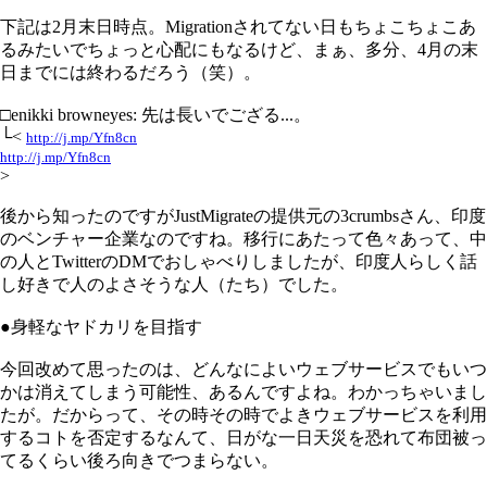
下記は2月末日時点。Migrationされてない日もちょこちょこあ
るみたいでちょっと心配にもなるけど、まぁ、多分、4月の末
日までには終わるだろう（笑）。
□enikki browneyes: 先は長いでござる...。
└<
http://j.mp/Yfn8cn
http://j.mp/Yfn8cn
>
後から知ったのですがJustMigrateの提供元の3crumbsさん、印度
のベンチャー企業なのですね。移行にあたって色々あって、中
の人とTwitterのDMでおしゃべりしましたが、印度人らしく話
し好きで人のよさそうな人（たち）でした。
●身軽なヤドカリを目指す
今回改めて思ったのは、どんなによいウェブサービスでもいつ
かは消えてしまう可能性、あるんですよね。わかっちゃいまし
たが。だからって、その時その時でよきウェブサービスを利用
するコトを否定するなんて、日がな一日天災を恐れて布団被っ
てるくらい後ろ向きでつまらない。