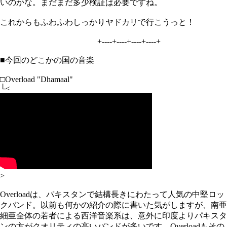
いのかな。まだまだ多少検証は必要ですね。
これからもふわふわしっかりヤドカリで行こうっと！
+----+----+----+----+
■今回のどこかの国の音楽
□Overload "Dhamaal"
└<
>
Overloadは、パキスタンで結構長きにわたって人気の中堅ロッ
クバンド。以前も何かの紹介の際に書いた気がしますが、南亜
細亜全体の若者による西洋音楽系は、意外に印度よりパキスタ
ンの方がクオリティの高いバンドが多いです。Overloadもその