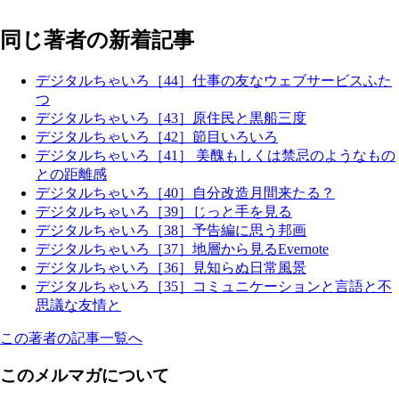
同じ著者の新着記事
デジタルちゃいろ［44］仕事の友なウェブサービスふた
つ
デジタルちゃいろ［43］原住民と黒船三度
デジタルちゃいろ［42］節目いろいろ
デジタルちゃいろ［41］ 美醜もしくは禁忌のようなもの
との距離感
デジタルちゃいろ［40］自分改造月間来たる？
デジタルちゃいろ［39］じっと手を見る
デジタルちゃいろ［38］予告編に思う邦画
デジタルちゃいろ［37］地層から見るEvernote
デジタルちゃいろ［36］見知らぬ日常風景
デジタルちゃいろ［35］コミュニケーションと言語と不
思議な友情と
この著者の記事一覧へ
このメルマガについて