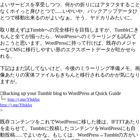
よいサービスを享受しつつ、何かの折りにはアタフタすること
なくホイっと身ひとつで......いやいや、バックアップデータひ
とつで移動出来るのがよいなぁ。そう、ヤドカリみたいに。
取り敢えずはTumblrへの完全移行を目指しますが、Tumblrにき
ちんと全てが揃ったら、WordPressへのミラーリングも試みて
おこうと思います。WordPressに持って行けば、既存のメジャ
ーなCMSに移行しやすい形のエクスポートデータが吐かせら
れる。
下記はまだ試してないけど、今後のミラーリング準備メモ。画
像あたりの実体ファイルもきちんと移行されるのかが気になり
ますが。
□Backing up your Tumblr blog to WordPress at Quick Guide
└<
http://j.mp/Yfnkbq
http://j.mp/Yfnkbq
>
既存コンテンツをこれでWordPressに移した後は、IFTTTあたり
を走らせて、Tumblrに投稿したコンテンツをWordPressにも自
動投稿......でよいかな。もしくは、WordPress→Tumblrの方がい