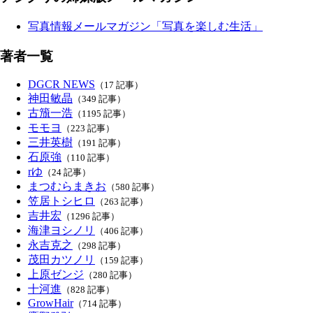
写真情報メールマガジン「写真を楽しむ生活」
著者一覧
DGCR NEWS
（17 記事）
神田敏晶
（349 記事）
古籏一浩
（1195 記事）
モモヨ
（223 記事）
三井英樹
（191 記事）
石原強
（110 記事）
rゆ
（24 記事）
まつむらまきお
（580 記事）
笠居トシヒロ
（263 記事）
吉井宏
（1296 記事）
海津ヨシノリ
（406 記事）
永吉克之
（298 記事）
茂田カツノリ
（159 記事）
上原ゼンジ
（280 記事）
十河進
（828 記事）
GrowHair
（714 記事）