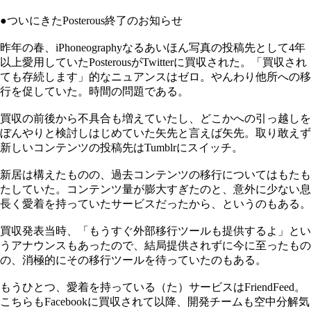
●ついにきたPosterous終了のお知らせ
昨年の春、iPhoneographyなるあいほん写真の投稿先として4年
以上愛用していたPosterousがTwitterに買収された。「買収され
ても存続します」的なニュアンスはゼロ。やんわり他所への移
行を促していた。時間の問題である。
買収の前後から不具合も増えていたし、どこかへの引っ越しを
ぼんやりと検討しはじめていた矢先と言えば矢先。取り敢えず
新しいコンテンツの投稿先はTumblrにスイッチ。
新居は構えたものの、過去コンテンツの移行についてはもたも
たしていた。コンテンツ量が膨大すぎたのと、意外に少ない息
長く愛着を持っていたサービスだったから、というのもある。
買収発表当時、「もうすぐ外部移行ツールも提供するよ」とい
うアナウンスもあったので、結局提供されずに今に至ったもの
の、消極的にその移行ツールを待っていたのもある。
もうひとつ、愛着を持っている（た）サービスはFriendFeed。
こちらもFacebookに買収されて以降、開発チームも空中分解気