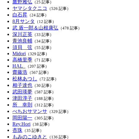
鷹野雅弘
（25 記事）
ヤマシタクニコ
（526 記事）
白石昇
（24 記事）
8月サンタ
（12 記事）
武 盾一郎＆山根康弘
（478 記事）
深川正英
（33 記事）
青池良輔
（34 記事）
須貝 弦
（55 記事）
Midori
（329 記事）
高橋里季
（71 記事）
HAL_
（207 記事）
齋藤浩
（567 記事）
松林あつし
（72 記事）
相子達也
（30 記事）
武田瑛夢
（587 記事）
津田淳子
（188 記事）
所 幸則
（312 記事）
べちおサマンサ
（329 記事）
岡田陽一
（305 記事）
Rey.Hori
（38 記事）
杏珠
（35 記事）
もみのこゆきと
（136 記事）