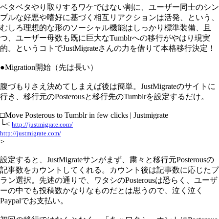
ベタベタやり取りするワケではない割に、ユーザー同士のシン
プルな好悪や嗜好に基づく相互リアクションは活発、という、
むしろ理想的な形のソーシャル機能はしっかり標準装備、且
つ、ユーザー母数も既に巨大なTumblrへの移行がやはり現実
的。というコトでJustMigrateさんの力を借りて本格移行決定！
●Migration開始（先は長い）
腹づもりさえ決めてしまえば後は簡単。JustMigrateのサイトに
行き、移行元のPosterousと移行先のTumblrを設定するだけ。
□Move Posterous to Tumblr in few clicks | Justmigrate
└<
http://justmigrate.com/
http://justmigrate.com/
>
設定すると、JustMigrateサンがまず、粛々と移行元Posterousの
記事数をカウントしてくれる。カウント後は記事数に応じたプ
ラン選択。先述の通りで、ワタシのPosterousは恐らく、ユーザ
ーの中でも投稿数かなりなものだとは思うので、泣く泣く
Paypalでお支払い。