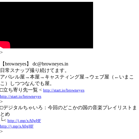
>
【browneyes】 dc@browneyes.in
日常スナップ撮り続けてます。
アパレル屋→本屋→キャスティング屋→ウェブ屋（←いまこ
こ）しつつなんでも屋。
□立ち寄り先一覧 <
http://start.io/browneyes
http://start.io/browneyes
>
□デジタルちゃいろ：今回のどこかの国の音楽プレイリストま
とめ
└<
http://j.mp/xA0gHF
http://j.mp/xA0gHF
>