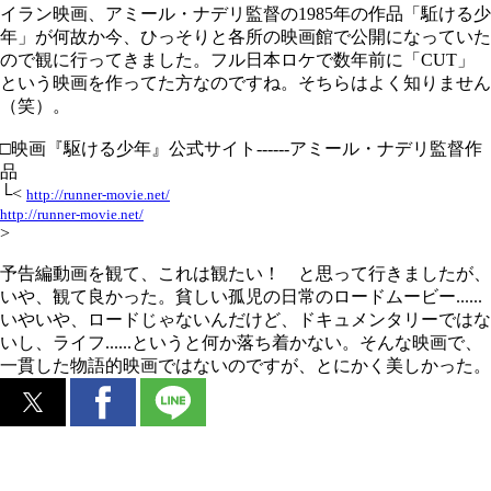
イラン映画、アミール・ナデリ監督の1985年の作品「駈ける少
年」が何故か今、ひっそりと各所の映画館で公開になっていた
ので観に行ってきました。フル日本ロケで数年前に「CUT」
という映画を作ってた方なのですね。そちらはよく知りません
（笑）。
□映画『駆ける少年』公式サイト------アミール・ナデリ監督作
品
└<
http://runner-movie.net/
http://runner-movie.net/
>
予告編動画を観て、これは観たい！ と思って行きましたが、
いや、観て良かった。貧しい孤児の日常のロードムービー......
いやいや、ロードじゃないんだけど、ドキュメンタリーではな
いし、ライフ......というと何か落ち着かない。そんな映画で、
一貫した物語的映画ではないのですが、とにかく美しかった。