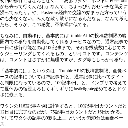
初回の移行ではなんとなく、「あぁワタシ、ホントにPosterous
から去って行くんだわ」なんて、ちょっぴりおセンチな気分に
浸ってみたり。や、Posterous経由で交流の始まった方っていう
のも少なくない。みんな散り散りになるんだなぁ、なんて考え
たら、そうか、この感覚、卒業式に似てる。
ちなみに、自動移行、基本的にはTumblr APIの投稿数制限の範
囲内での移行を自動化してくれるサービスなので、通常記事で
一日に移行可能なのは100記事まで。それを投稿数に応じてス
ケジューリングしてくれるもの、というコトです。コンテンツ
は、コメントはさすがに無理ですが、タグ等もしっかり移行。
「基本的には」というのは、Tumblr APIの投稿数制限、画像ベ
ースの記事については75記事/日と、通常記事に比べてタイト
な制限になっているので、100記事/日、と、ドンブリで考えて
て夏休みの宿題よろしくギリギリにJustMigrate始めてるとドツ
ボに嵌まる。
ワタシの1162記事を例に計算すると、100記事/日カウントだと
12日目に完了なのだが、75記事/日カウントだと16日かかる。
そしてワタシの記事の9割以上......というか9割9分は画像ベー
ス。