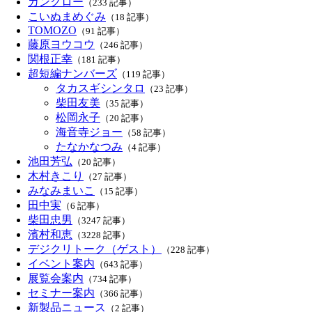
カンクロー
（233 記事）
こいぬまめぐみ
（18 記事）
TOMOZO
（91 記事）
藤原ヨウコウ
（246 記事）
関根正幸
（181 記事）
超短編ナンバーズ
（119 記事）
タカスギシンタロ
（23 記事）
柴田友美
（35 記事）
松岡永子
（20 記事）
海音寺ジョー
（58 記事）
たなかなつみ
（4 記事）
池田芳弘
（20 記事）
木村きこり
（27 記事）
みなみまいこ
（15 記事）
田中実
（6 記事）
柴田忠男
（3247 記事）
濱村和恵
（3228 記事）
デジクリトーク（ゲスト）
（228 記事）
イベント案内
（643 記事）
展覧会案内
（734 記事）
セミナー案内
（366 記事）
新製品ニュース
（2 記事）