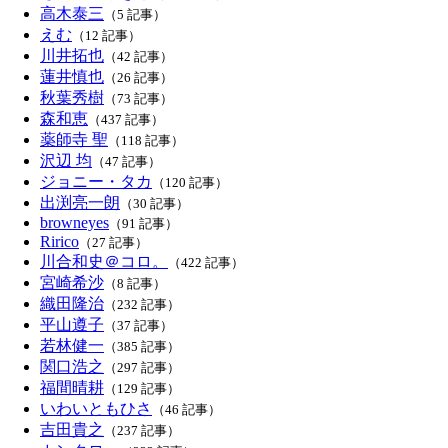
高木泰三
（5 記事）
えむ
（12 記事）
川井拓也
（42 記事）
蓮井慎也
（26 記事）
秋葉秀樹
（73 記事）
森和恵
（437 記事）
薬師寺 聖
（118 記事）
沢辺 均
（47 記事）
ジョニー・タカ
（120 記事）
出渕亮一朗
（30 記事）
browneyes
（91 記事）
Ririco
（27 記事）
川合和史＠コロ。
（422 記事）
宮崎希沙
（8 記事）
織田隆治
（232 記事）
平山遵子
（37 記事）
若林健一
（385 記事）
関口浩之
（297 記事）
福間晴耕
（129 記事）
いわいともひさ
（46 記事）
吉田貴之
（237 記事）