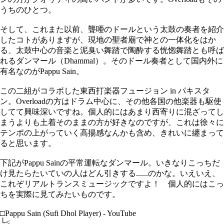
うちのひとつ。
そして、これまた以前、聾唖のドールという太鼓の奏者を紹介
したコトがありますが、現地の聖者廟で神との一体化をはか
る、太鼓中心の音楽と泥臭い舞踏で陶酔する恍惚舞踏とも呼ば
れるダンマール（Dhammal）。そのドール奏者として国内外に
有名なのがPappu Sain。
この二組がコラボした東西打楽器フュージョン in パキスタ
ン。Overloadの方はドラム中心に、その他各国の他楽器も駆使
してて興味深いですね。個人的にはあまり西寄りに混ざってし
まうよりも土着そのままの方が好きなのですが、これは徐々に
テンポの上がっていく高揚感なんかも含め、きれいに纏まって
ると思います。
下記がPappu Sainの平常運転なダンマール。いきなりこっちだ
け見たらたいていの人はどん引きする......のかな。いえいえ、
これぞリアルトランスミュージックですよ！ 個人的にはこっ
ちを実際に見てみたいものです。
□Pappu Sain (Sufi Dhol Player) - YouTube
└<