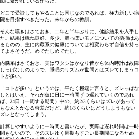
図に繋がれているからだ。
どこで受診してもやることは同じなのであれば、極力新しい病
院を目指すべきだった。来年からの教訓。
そんな嘆きはさておき、二年と半年ぶりに、健診結果を入手し
た。結果は概ね良好。多少、脂っぽいモノについての指摘はあ
るものの、主に内蔵系の健康については相変わらず自信を持っ
てよさそうだ。めでたしめでたし。
内臓系はさておき、実はワタシはかなり昔から体内時計は故障
しっぱなしのようで、睡眠のリズムが世間とはズレてしまうコ
トが多い。
「コトが多い」というのは、平たく極端に言うと、ズレっぱな
しとはいえ、それが仮に日に一時間ずつ遅れていくのであれ
ば、24日（一周する期間）中の、約2/3くらいはズレがあって
もなんとかなる時差だけど、約1/3くらいはどうしようもない
ズレとなってしまう。
計算しやすいように一時間と書いたが、実際は遅れ時間は一時
間もないので、そのズレゆく周期もすごい長期間になるため、