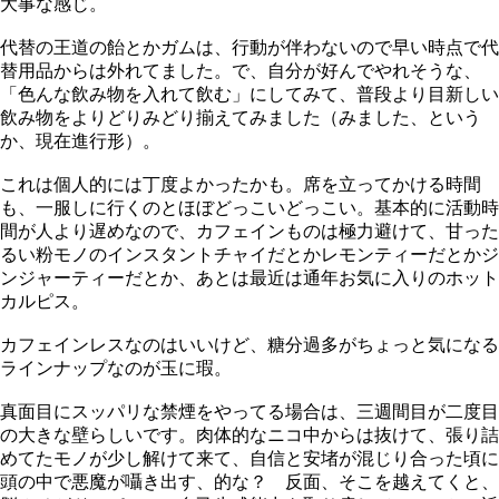
大事な感じ。
代替の王道の飴とかガムは、行動が伴わないので早い時点で代
替用品からは外れてました。で、自分が好んでやれそうな、
「色んな飲み物を入れて飲む」にしてみて、普段より目新しい
飲み物をよりどりみどり揃えてみました（みました、という
か、現在進行形）。
これは個人的には丁度よかったかも。席を立ってかける時間
も、一服しに行くのとほぼどっこいどっこい。基本的に活動時
間が人より遅めなので、カフェインものは極力避けて、甘った
るい粉モノのインスタントチャイだとかレモンティーだとかジ
ンジャーティーだとか、あとは最近は通年お気に入りのホット
カルピス。
カフェインレスなのはいいけど、糖分過多がちょっと気になる
ラインナップなのが玉に瑕。
真面目にスッパリな禁煙をやってる場合は、三週間目が二度目
の大きな壁らしいです。肉体的なニコ中からは抜けて、張り詰
めてたモノが少し解けて来て、自信と安堵が混じり合った頃に
頭の中で悪魔が囁き出す、的な？ 反面、そこを越えてくと、