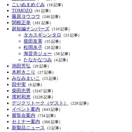
こいぬまめぐみ
（18 記事）
TOMOZO
（91 記事）
藤原ヨウコウ
（246 記事）
関根正幸
（181 記事）
超短編ナンバーズ
（119 記事）
タカスギシンタロ
（23 記事）
柴田友美
（35 記事）
松岡永子
（20 記事）
海音寺ジョー
（58 記事）
たなかなつみ
（4 記事）
池田芳弘
（20 記事）
木村きこり
（27 記事）
みなみまいこ
（15 記事）
田中実
（6 記事）
柴田忠男
（3247 記事）
濱村和恵
（3228 記事）
デジクリトーク（ゲスト）
（228 記事）
イベント案内
（643 記事）
展覧会案内
（734 記事）
セミナー案内
（366 記事）
新製品ニュース
（2 記事）