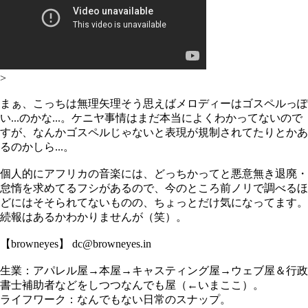
>
まぁ、こっちは無理矢理そう思えばメロディーはゴスペルっぽ
い...のかな...。ケニヤ事情はまだ本当によくわかってないので
すが、なんかゴスペルじゃないと表現が規制されてたりとかあ
るのかしら...。
個人的にアフリカの音楽には、どっちかってと悪意無き退廃・
怠惰を求めてるフシがあるので、今のところ前ノリで調べるほ
どにはそそられてないものの、ちょっとだけ気になってます。
続報はあるかわかりませんが（笑）。
【browneyes】 dc@browneyes.in
生業：アパレル屋→本屋→キャスティング屋→ウェブ屋＆行政
書士補助者などをしつつなんでも屋（←いまここ）。
ライフワーク：なんでもない日常のスナップ。