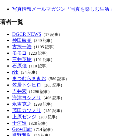
写真情報メールマガジン「写真を楽しむ生活」
著者一覧
DGCR NEWS
（17 記事）
神田敏晶
（349 記事）
古籏一浩
（1195 記事）
モモヨ
（223 記事）
三井英樹
（191 記事）
石原強
（110 記事）
rゆ
（24 記事）
まつむらまきお
（580 記事）
笠居トシヒロ
（263 記事）
吉井宏
（1296 記事）
海津ヨシノリ
（406 記事）
永吉克之
（298 記事）
茂田カツノリ
（159 記事）
上原ゼンジ
（280 記事）
十河進
（828 記事）
GrowHair
（714 記事）
鷹野雅弘
（25 記事）