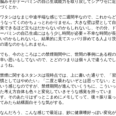
脳みそがドーパミンの自己生成能力を取り戻してシアワセに近
づくとか。
ワタシはなまじ中途半端な感じで二週間半なので、これからど
うなってくのかちょっとわかりません。大きな壁は壁として自
覚できるほど立ちはだからないのかもしれないし、その分、ド
ーパミンの自己生成にはもう少し時間が必要＝不幸な時間が長
いのかもしれないし、結果的に見てスッパリ辞めてる人より茨
の道なのかもしれません。
でも、今のところはこの禁煙期間中に、世間の事例にある程の
辛い思いもしてないので、とどのつまりは個々人で違うんでし
ょうね。
禁煙に関するスタンスは現時点では、上に書いた通りで、「習
慣としてはやめたい」「二度と吸わないぞとは思ってない」と
いう感じなのですが、禁煙期間が進んでいくうちに、こういっ
た考え方自体も色々と変化していきそうな感覚を持っていま
す。そのあたりはずっとこまめにメモしてって、後々振り返っ
てみたら結構面白そうな気がする。
なんだろう、こんな感じで最近は、妙に健康嗜好っぽい変化が