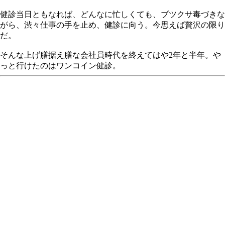
健診当日ともなれば、どんなに忙しくても、ブツクサ毒づきな
がら、渋々仕事の手を止め、健診に向う。今思えば贅沢の限り
だ。
そんな上げ膳据え膳な会社員時代を終えてはや2年と半年。や
っと行けたのはワンコイン健診。