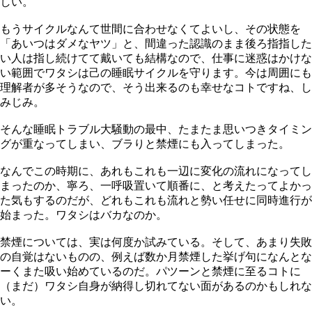
しい。
もうサイクルなんて世間に合わせなくてよいし、その状態を
「あいつはダメなヤツ」と、間違った認識のまま後ろ指指した
い人は指し続けてて戴いても結構なので、仕事に迷惑はかけな
い範囲でワタシは己の睡眠サイクルを守ります。今は周囲にも
理解者が多そうなので、そう出来るのも幸せなコトですね、し
みじみ。
そんな睡眠トラブル大騒動の最中、たまたま思いつきタイミン
グが重なってしまい、ブラりと禁煙にも入ってしまった。
なんでこの時期に、あれもこれも一辺に変化の流れになってし
まったのか、寧ろ、一呼吸置いて順番に、と考えたってよかっ
た気もするのだが、どれもこれも流れと勢い任せに同時進行が
始まった。ワタシはバカなのか。
禁煙については、実は何度か試みている。そして、あまり失敗
の自覚はないものの、例えば数か月禁煙した挙げ句になんとな
ーくまた吸い始めているのだ。パツーンと禁煙に至るコトに
（まだ）ワタシ自身が納得し切れてない面があるのかもしれな
い。