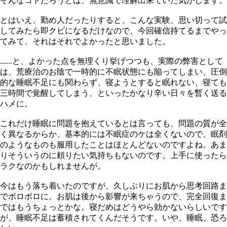
そんなコトだろうとは、無意識で理解出来ていた気がします。
とはいえ、勤め人だったりすると、こんな実験、思い切って試
してみたら即クビになるだけなので、今回確信持てるまでやっ
てみて、それはそれでよかったと思いました。
......と、よかった点を無理くり挙げつつも、実際の弊害として
は、荒療治のお陰で一時的に不眠状態にも陥ってしまい、圧倒
的な睡眠不足にも関わらず、寝ようとすると眠れない、寝ても
三時間で覚醒してしまう、といったかなり辛い日々を暫く送る
ハメに。
これだけ睡眠に問題を抱えているとは言っても、問題の質が全
く異なるからか、基本的には不眠症のケは全くないので、眠剤
のようなものも服用したことはほとんどないのですよね。あま
りそういうのに頼りたい気持ちもないのです。上手に使ったら
ラクなのかもしれませんが。
今はもう落ち着いたのですが、久しぶりにお肌から思考回路ま
でボロボロに。お肌は後から影響が来ちゃうので、完全回復ま
ではもうちょっとかな。寝だめはどうやら効かないらしいです
が、睡眠不足は蓄積されてくんだそうです。いや、睡眠、恐ろ