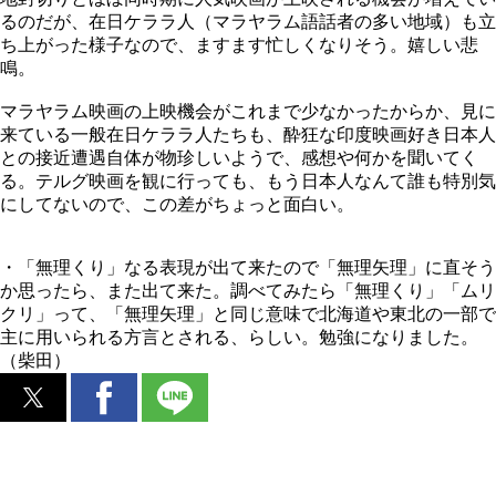
るのだが、在日ケララ人（マラヤラム語話者の多い地域）も立
ち上がった様子なので、ますます忙しくなりそう。嬉しい悲
鳴。
マラヤラム映画の上映機会がこれまで少なかったからか、見に
来ている一般在日ケララ人たちも、酔狂な印度映画好き日本人
との接近遭遇自体が物珍しいようで、感想や何かを聞いてく
る。テルグ映画を観に行っても、もう日本人なんて誰も特別気
にしてないので、この差がちょっと面白い。
・「無理くり」なる表現が出て来たので「無理矢理」に直そう
か思ったら、また出て来た。調べてみたら「無理くり」「ムリ
クリ」って、「無理矢理」と同じ意味で北海道や東北の一部で
主に用いられる方言とされる、らしい。勉強になりました。
（柴田）