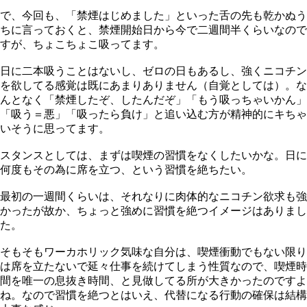
で、今回も、「禁煙はじめました」といった舌の先も乾かぬう
ちに言っておくと、禁煙開始日から今で二週間半くらいなので
すが、ちょこちょこ吸ってます。
日に二本吸うことはないし、ゼロの日もあるし、強くニコチン
を欲してる感覚は既にあまりありません（自覚としては）。な
んとなく「禁煙したぞ、したんだぞ」「もう吸っちゃいかん」
「吸う＝悪」「吸ったら負け」と追い込む方が精神的にキちゃ
いそうに思ってます。
スタンスとしては、まずは喫煙の習慣をなくしたいかな。日に
何度もその為に席を立つ、という習慣を絶ちたい。
最初の一週間くらいは、それなりに肉体的なニコチン欲求も強
かったが故か、ちょっと強めに習慣を絶つイメージはありまし
た。
そもそもワーカホリック気味な自分は、喫煙衝動でもない限り
は席を立たないで延々仕事を続けてしまう性質なので、喫煙時
間を唯一の息抜き時間、と見做してる所が大きかったのですよ
ね。なので習慣を絶つとはいえ、代替になる行動の確保は結構