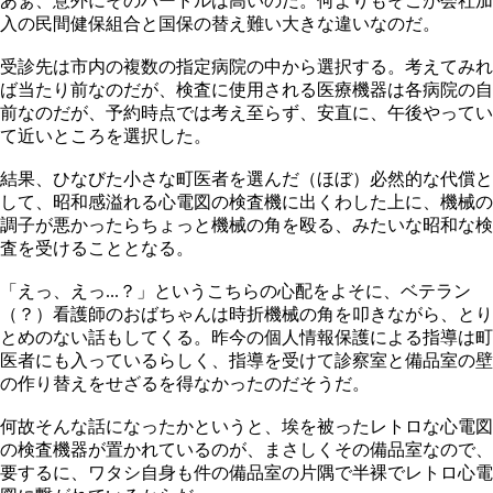
あぁ、意外にそのハードルは高いのだ。何よりもそこが会社加
入の民間健保組合と国保の替え難い大きな違いなのだ。
受診先は市内の複数の指定病院の中から選択する。考えてみれ
ば当たり前なのだが、検査に使用される医療機器は各病院の自
前なのだが、予約時点では考え至らず、安直に、午後やってい
て近いところを選択した。
結果、ひなびた小さな町医者を選んだ（ほぼ）必然的な代償と
して、昭和感溢れる心電図の検査機に出くわした上に、機械の
調子が悪かったらちょっと機械の角を殴る、みたいな昭和な検
査を受けることとなる。
「えっ、えっ...？」というこちらの心配をよそに、ベテラン
（？）看護師のおばちゃんは時折機械の角を叩きながら、とり
とめのない話もしてくる。昨今の個人情報保護による指導は町
医者にも入っているらしく、指導を受けて診察室と備品室の壁
の作り替えをせざるを得なかったのだそうだ。
何故そんな話になったかというと、埃を被ったレトロな心電図
の検査機器が置かれているのが、まさしくその備品室なので、
要するに、ワタシ自身も件の備品室の片隅で半裸でレトロ心電