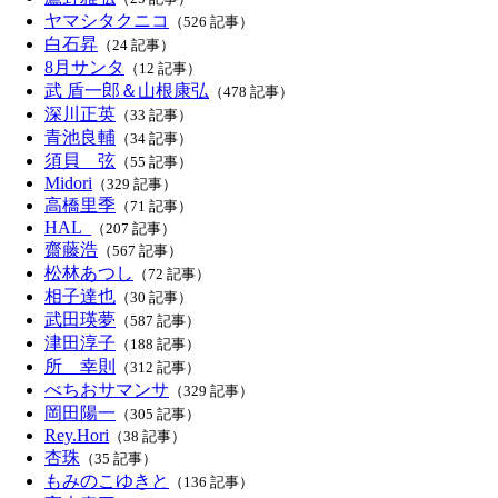
ヤマシタクニコ
（526 記事）
白石昇
（24 記事）
8月サンタ
（12 記事）
武 盾一郎＆山根康弘
（478 記事）
深川正英
（33 記事）
青池良輔
（34 記事）
須貝 弦
（55 記事）
Midori
（329 記事）
高橋里季
（71 記事）
HAL_
（207 記事）
齋藤浩
（567 記事）
松林あつし
（72 記事）
相子達也
（30 記事）
武田瑛夢
（587 記事）
津田淳子
（188 記事）
所 幸則
（312 記事）
べちおサマンサ
（329 記事）
岡田陽一
（305 記事）
Rey.Hori
（38 記事）
杏珠
（35 記事）
もみのこゆきと
（136 記事）