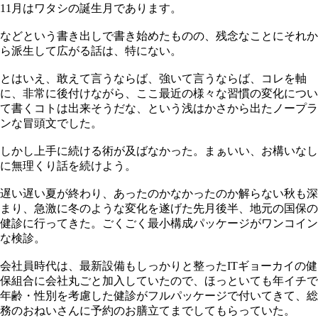
11月はワタシの誕生月であります。
などという書き出しで書き始めたものの、残念なことにそれか
ら派生して広がる話は、特にない。
とはいえ、敢えて言うならば、強いて言うならば、コレを軸
に、非常に後付けながら、ここ最近の様々な習慣の変化につい
て書くコトは出来そうだな、という浅はかさから出たノープラ
ンな冒頭文でした。
しかし上手に続ける術が及ばなかった。まぁいい、お構いなし
に無理くり話を続けよう。
遅い遅い夏が終わり、あったのかなかったのか解らない秋も深
まり、急激に冬のような変化を遂げた先月後半、地元の国保の
健診に行ってきた。ごくごく最小構成パッケージがワンコイン
な検診。
会社員時代は、最新設備もしっかりと整ったITギョーカイの健
保組合に会社丸ごと加入していたので、ほっといても年イチで
年齢・性別を考慮した健診がフルパッケージで付いてきて、総
務のおねいさんに予約のお膳立てまでしてもらっていた。