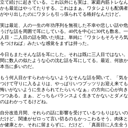
立て続けに起きている。これ以外にも実は、家庭内筋トレなん
かも最近はやってたりする。これはまぁ、ワタシよりも配偶者
がやり出したのにワタシも引っ張られてる格好なんだけど。
実は最近、人の一生の年功序列を無視した不幸や悲しい話や危
うげな話を周囲で耳にしている。40代を中心に30代も数名。一
人目・二人目の話を聞いた頃は、単純に「ワタシもそろそろ気
をつけねば」みたいな感覚をまずは持った。
今日もまたそんな話を耳にした。それは既に三人目ではない。
間に数人の似たような心の沈む話を耳にしてる。最近、何故か
本当に多いのだ。
もう何人目かすらわからないようなそんな話を聞いて、「気を
つけて守りに入るよりは、やっぱりいつプッツリお迎え来ても
悔いがないように生きられてたらいいなぁ」の方向に心が向き
つつある。まぁ、どっちもバランスよく生きてかないとダメな
のはわかってるけどね。
自分改造月間、それらの話に影響を受けているつもりはないの
だけど、関連がゼロって言い切るのもかっこわるそう。肉体と
か健康とか、それに留まらずに、だけど、「真面目に人生全う