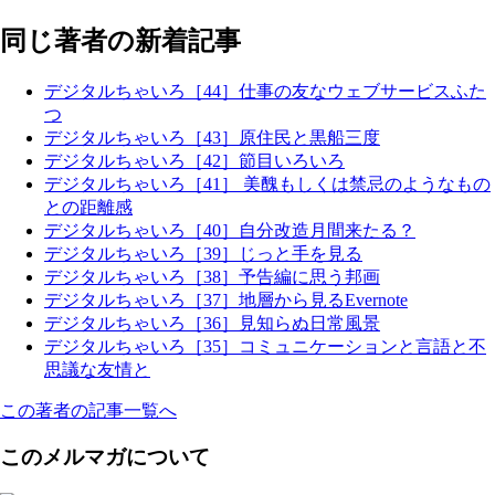
同じ著者の新着記事
デジタルちゃいろ［44］仕事の友なウェブサービスふた
つ
デジタルちゃいろ［43］原住民と黒船三度
デジタルちゃいろ［42］節目いろいろ
デジタルちゃいろ［41］ 美醜もしくは禁忌のようなもの
との距離感
デジタルちゃいろ［40］自分改造月間来たる？
デジタルちゃいろ［39］じっと手を見る
デジタルちゃいろ［38］予告編に思う邦画
デジタルちゃいろ［37］地層から見るEvernote
デジタルちゃいろ［36］見知らぬ日常風景
デジタルちゃいろ［35］コミュニケーションと言語と不
思議な友情と
この著者の記事一覧へ
このメルマガについて