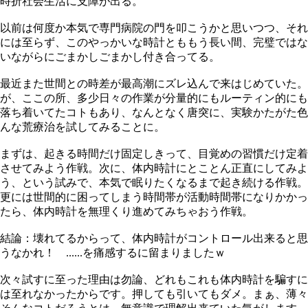
時折社会生活に支障が出る。
以前は何度か本気で専門病院の門を叩こうかと思いつつ、それ
には至らず、このやっかいな時計とももう長い間、完璧ではな
いながらにごまかしごまかし付き合ってる。
最近また世間との時差が最高潮にズレ込んで来はじめていた。
が、ここの所、多少日々の作業が分量的にもルーティン的にも
落ち着いてたコトもあり、なんとなく唐突に、実験かたがた色
んな荒療治を試してみることに。
まずは、起きる時間だけ固定しきって、目覚めの習慣だけ定着
させてみよう作戦。次に、体内時計にとことん正直にしてみよ
う、という試みで、本気で眠りたくなるまで起き続ける作戦。
更には世間的に困ってしまう時間帯が活動時間帯になりかかっ
たら、体内時計を無理くり進めてみちゃおう作戦。
結論：壊れてるからって、体内時計がコントロール出来ると思
うなかれ！ ......を痛感するに留まりましたｗ
次々試すに至った理由は勿論、どれもこれも体内時計を騙すに
は至れなかったからです。押しても引いてもダメ。まぁ、薄々