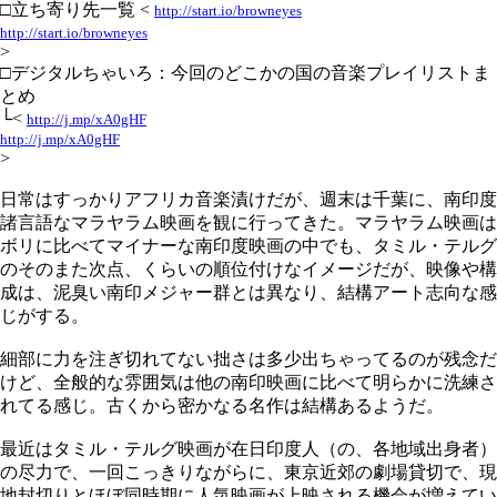
□立ち寄り先一覧 <
http://start.io/browneyes
http://start.io/browneyes
>
□デジタルちゃいろ：今回のどこかの国の音楽プレイリストま
とめ
└<
http://j.mp/xA0gHF
http://j.mp/xA0gHF
>
日常はすっかりアフリカ音楽漬けだが、週末は千葉に、南印度
諸言語なマラヤラム映画を観に行ってきた。マラヤラム映画は
ボリに比べてマイナーな南印度映画の中でも、タミル・テルグ
のそのまた次点、くらいの順位付けなイメージだが、映像や構
成は、泥臭い南印メジャー群とは異なり、結構アート志向な感
じがする。
細部に力を注ぎ切れてない拙さは多少出ちゃってるのが残念だ
けど、全般的な雰囲気は他の南印映画に比べて明らかに洗練さ
れてる感じ。古くから密かなる名作は結構あるようだ。
最近はタミル・テルグ映画が在日印度人（の、各地域出身者）
の尽力で、一回こっきりながらに、東京近郊の劇場貸切で、現
地封切りとほぼ同時期に人気映画が上映される機会が増えてい