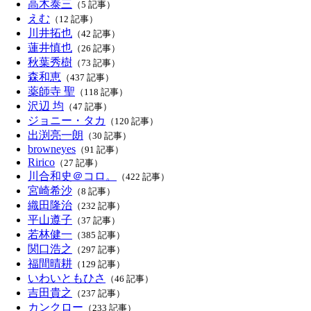
高木泰三
（5 記事）
えむ
（12 記事）
川井拓也
（42 記事）
蓮井慎也
（26 記事）
秋葉秀樹
（73 記事）
森和恵
（437 記事）
薬師寺 聖
（118 記事）
沢辺 均
（47 記事）
ジョニー・タカ
（120 記事）
出渕亮一朗
（30 記事）
browneyes
（91 記事）
Ririco
（27 記事）
川合和史＠コロ。
（422 記事）
宮崎希沙
（8 記事）
織田隆治
（232 記事）
平山遵子
（37 記事）
若林健一
（385 記事）
関口浩之
（297 記事）
福間晴耕
（129 記事）
いわいともひさ
（46 記事）
吉田貴之
（237 記事）
カンクロー
（233 記事）