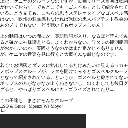
上記、ケニヤのグループなのですが、動画リリース当初は歌詞
が付いておらず、でもどこでも「ゴスペル」として紹介されて
いる。どう見ても、こちらの思うステレオタイプなゴスペル感
はない。欧州の荘厳感もなければ米国の黒人バプテスト教会の
あのノリでもない。どう聴いてもポップスじゃん！
上の動画はいつの間にか、英語歌詞が入り、なるほど読んでみ
ると確かに神様讃えとる。よくわからない。ワタシの観測範囲
がおかしいのか、実際そうなのかはまだ定かじゃありません
が、ケニヤの音楽を見に行くと大概そんな感じなのです。
若くてお洒落とダンスに執心してるだけみたいに見えるワカモ
ノポップスグループが、フタを開けてみるとゴスペルグループ
となって紹介されている。というか、ゴスペルと称されてない
ポップスの方がなかなか出くわさないし、出くわしても後日グ
グると、やっぱりゴスペルにカテゴライズされてたり...。
この子達も、まさにそんなグループ
□SQ & Gnice "Mpenzi Wa Moyo"
└<