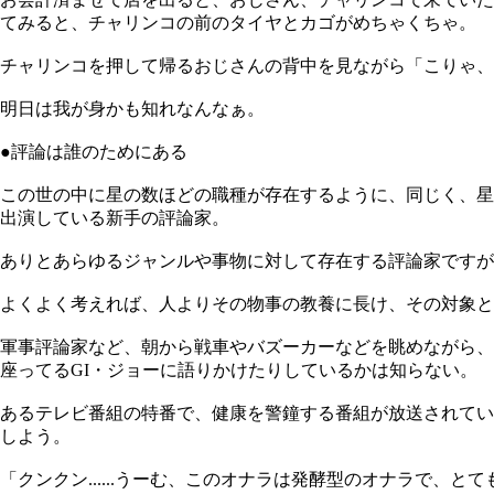
てみると、チャリンコの前のタイヤとカゴがめちゃくちゃ。
チャリンコを押して帰るおじさんの背中を見ながら「こりゃ、
明日は我が身かも知れなんなぁ。
●評論は誰のためにある
この世の中に星の数ほどの職種が存在するように、同じく、星
出演している新手の評論家。
ありとあらゆるジャンルや事物に対して存在する評論家ですが
よくよく考えれば、人よりその物事の教養に長け、その対象と
軍事評論家など、朝から戦車やバズーカーなどを眺めながら、朝食の
座ってるGI・ジョーに語りかけたりしているかは知らない。
あるテレビ番組の特番で、健康を警鐘する番組が放送されていた
しよう。
「クンクン......うーむ、このオナラは発酵型のオナラで、