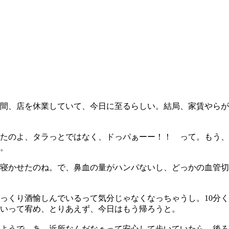
期間、店を休業していて、今日に至るらしい。結局、家賃やら
たのよ、タラっとではなく、ドっパぁーー！！ って。もう、
。
寝かせたのね。で、鼻血の量がハンパないし、どっかの血管切
っくり酒愉しんでいるって気分じゃなくなっちゃうし。10分
いって宥め、とりあえず、今日はもう帰ろうと。
ようで、あ、近所なんだなぁって安心して歩いていたら、後ろ