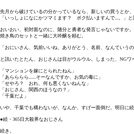
先月から破けているの分かっているなら、新しいの買うとか
「いっしょになにかツマミます？ ボク払いますんで...。
おいおい、初対面なのに、随分と勇者な発言じゃないですか。
焼き鳥のセットと一緒に大吟醸を頼む。
「おにいさん、気前いいね、ありがとう、名前、なんていうの
と訊いたとたん、おじさんは目がウルウル。しまった、NGワード
「マンションを嫁にとられたねん」
「あらららら......そーなんですか、お気の毒に」
「せやろ？ おれ、何も悪くないねんな」
「おじさん、関西のほうなの？」
「千葉だよ」
いや、千葉でも構わないが、なんか、すげー面倒だ。明日に続
●続・365日大殺界なおじさん
続き。