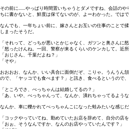
その前に......やっぱり時間置いちゃうとダメですね、会話の
ちに書かないと、鮮度は保てないのが、よーわかった。ではで
なんでも、一年ちょい前に、嫁さんとお互いの仕事のことで揉
しまったそうだ。
「それって、どっちが悪いとかじゃなく、ガツンと奥さんに怒
「怒ったけんね。一回、警察が来るくらいのケンカして。近所
「おじさん、千葉だよね？」
「そや」
おおおお、なんか、いい具合に面倒だぞ、こりゃ。うんうん頷
ので、「ヤッコでも食べます？」と訊き、食べるというので、
「ところでさ、べっちゃんは結婚してるの？」
「あ、いや、べっちゃんって、なんか、潰れちゃってるような
なんか、車に轢かれてべっちゃんこになった蛙みたいな感じだ
「コックやっていてね、勤めていたお店を辞めて、自分の店を
「おぉ、そうなんですか、なんのお店やっていたんです？」