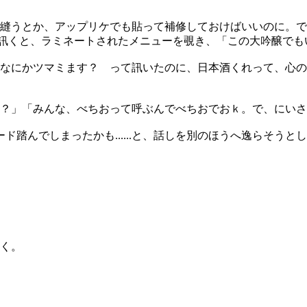
、縫うとか、アップリケでも貼って補修しておけばいいのに。
」と訊くと、ラミネートされたメニューを覗き、「この大吟醸で
なにかツマミます？ って訊いたのに、日本酒くれって、心の
？」「みんな、べちおって呼ぶんでべちおでおｋ。で、にいさ
踏んでしまったかも......と、話しを別のほうへ逸らそうと
く。