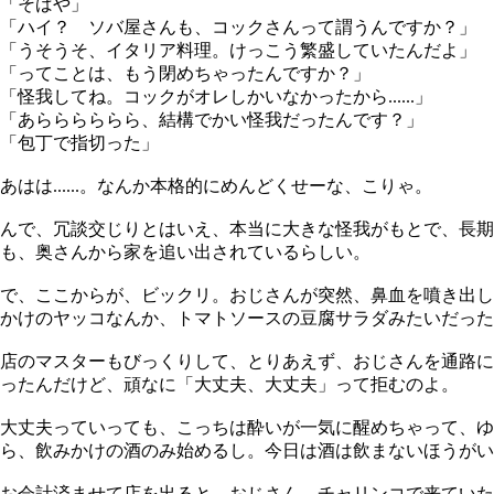
「そばや」
「ハイ？ ソバ屋さんも、コックさんって謂うんですか？」
「うそうそ、イタリア料理。けっこう繁盛していたんだよ」
「ってことは、もう閉めちゃったんですか？」
「怪我してね。コックがオレしかいなかったから......」
「あらららららら、結構でかい怪我だったんです？」
「包丁で指切った」
あはは......。なんか本格的にめんどくせーな、こりゃ。
んで、冗談交じりとはいえ、本当に大きな怪我がもとで、長
も、奥さんから家を追い出されているらしい。
で、ここからが、ビックリ。おじさんが突然、鼻血を噴き出し
かけのヤッコなんか、トマトソースの豆腐サラダみたいだった
店のマスターもびっくりして、とりあえず、おじさんを通路に
ったんだけど、頑なに「大丈夫、大丈夫」って拒むのよ。
大丈夫っていっても、こっちは酔いが一気に醒めちゃって、ゆ
ら、飲みかけの酒のみ始めるし。今日は酒は飲まないほうがい
お会計済ませて店を出ると、おじさん、チャリンコで来ていた