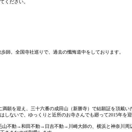
みてください。
散歩師。全国寺社巡りで、過去の懺悔道中をしております。
無事に満願を迎え、三十六番の成田山（新勝寺）で結願証を頂戴
はしないで、ゆっくりと近所のお寺さんでも廻って2015年を
、野毛山不動→和田不動→日吉不動→川崎大師の、横浜と神奈川