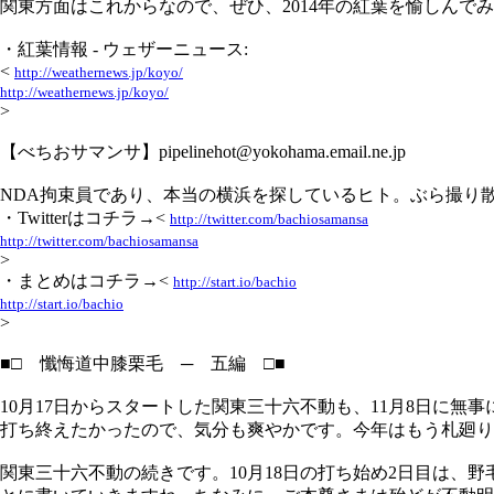
関東方面はこれからなので、ぜひ、2014年の紅葉を愉しんで
・紅葉情報 - ウェザーニュース:
<
http://weathernews.jp/koyo/
http://weathernews.jp/koyo/
>
【べちおサマンサ】pipelinehot@yokohama.email.ne.jp
NDA拘束員であり、本当の横浜を探しているヒト。ぶら撮り
・Twitterはコチラ→<
http://twitter.com/bachiosamansa
http://twitter.com/bachiosamansa
>
・まとめはコチラ→<
http://start.io/bachio
http://start.io/bachio
>
■□ 懺悔道中膝栗毛 ─ 五編 □■
10月17日からスタートした関東三十六不動も、11月8日に
打ち終えたかったので、気分も爽やかです。今年はもう札廻り
関東三十六不動の続きです。10月18日の打ち始め2日目は