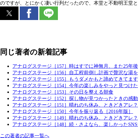
のですが、とにかく凄い行列だったので、本堂と不動明王堂と
同じ著者の新着記事
アナログステージ［157］時はすでに神無月、また25年
アナログステージ［156］自工程前倒し計画で贅沢な湯
アナログステージ［155］もうダメかもと諦めてきてます 
アナログステージ［154］今年の楽しみをやっと見つけた 
アナログステージ［153］その日を整える朝食
アナログステージ［152］探し物が見つかったときの感動
アナログステージ［151］晴れのち休み、ときどきアレ
アナログステージ［150］今年を振り返る［2016年版］
アナログステージ［149］晴れのち休み、ときどきアレ
アナログステージ［148］続・さよなら、楽しかったSN
この著者の記事一覧へ