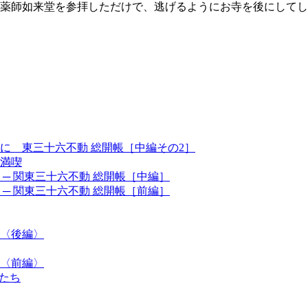
薬師如来堂を参拝しただけで、逃げるようにお寺を後にしてし
後に 東三十六不動 総開帳［中編その2］
を満喫
─ 関東三十六不動 総開帳［中編］
─ 関東三十六不動 総開帳［前編］
？〈後編〉
？〈前編〉
Sたち