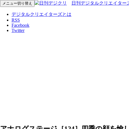
日刊デジタルクリエイター
メニュー切り替え
デジタルクリエイターズとは
RSS
Facebook
Twitter
アナログステージ［124］四季の顔を愉