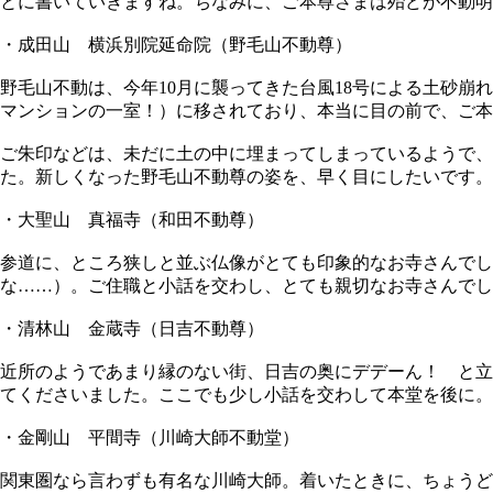
とに書いていきますね。ちなみに、ご本尊さまは殆どが不動明
・成田山 横浜別院延命院（野毛山不動尊）
野毛山不動は、今年10月に襲ってきた台風18号による土砂
マンションの一室！）に移されており、本当に目の前で、ご本
ご朱印などは、未だに土の中に埋まってしまっているようで、
た。新しくなった野毛山不動尊の姿を、早く目にしたいです。
・大聖山 真福寺（和田不動尊）
参道に、ところ狭しと並ぶ仏像がとても印象的なお寺さんで
な……）。ご住職と小話を交わし、とても親切なお寺さんでし
・清林山 金蔵寺（日吉不動尊）
近所のようであまり縁のない街、日吉の奥にデデーん！ と立
てくださいました。ここでも少し小話を交わして本堂を後に。
・金剛山 平間寺（川崎大師不動堂）
関東圏なら言わずも有名な川崎大師。着いたときに、ちょうど