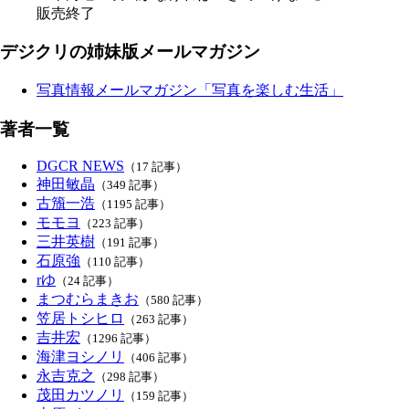
販売終了
デジクリの姉妹版メールマガジン
写真情報メールマガジン「写真を楽しむ生活」
著者一覧
DGCR NEWS
（17 記事）
神田敏晶
（349 記事）
古籏一浩
（1195 記事）
モモヨ
（223 記事）
三井英樹
（191 記事）
石原強
（110 記事）
rゆ
（24 記事）
まつむらまきお
（580 記事）
笠居トシヒロ
（263 記事）
吉井宏
（1296 記事）
海津ヨシノリ
（406 記事）
永吉克之
（298 記事）
茂田カツノリ
（159 記事）