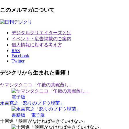
このメルマガについて
デジタルクリエイターズ
とは
イベント・広告掲載のご案内
個人情報に対する考え方
RSS
Facebook
Twitter
デジクリから生まれた書籍！
ヤマシタクニコ「午後の茶碗蒸し」
電子版
永吉克之「怒りのブドウ球菌」
書籍版
電子版
十河進「映画がなければ生きていけない」