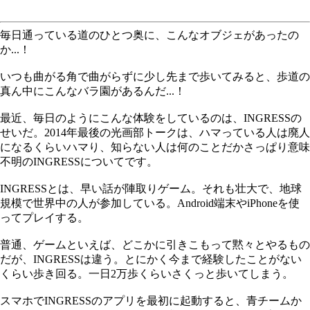
毎日通っている道のひとつ奥に、こんなオブジェがあったの
か...！
いつも曲がる角で曲がらずに少し先まで歩いてみると、歩道の
真ん中にこんなバラ園があるんだ...！
最近、毎日のようにこんな体験をしているのは、INGRESSの
せいだ。2014年最後の光画部トークは、ハマっている人は廃人
になるくらいハマり、知らない人は何のことだかさっぱり意味
不明のINGRESSについてです。
INGRESSとは、早い話が陣取りゲーム。それも壮大で、地球
規模で世界中の人が参加している。Android端末やiPhoneを使
ってプレイする。
普通、ゲームといえば、どこかに引きこもって黙々とやるもの
だが、INGRESSは違う。とにかく今まで経験したことがない
くらい歩き回る。一日2万歩くらいさくっと歩いてしまう。
スマホでINGRESSのアプリを最初に起動すると、青チームか