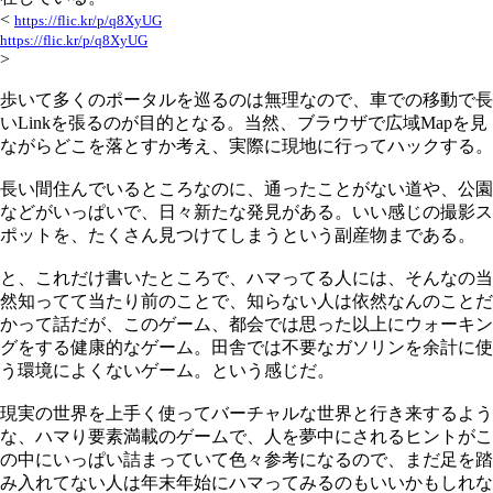
<
https://flic.kr/p/q8XyUG
https://flic.kr/p/q8XyUG
>
歩いて多くのポータルを巡るのは無理なので、車での移動で長
いLinkを張るのが目的となる。当然、ブラウザで広域Mapを見
ながらどこを落とすか考え、実際に現地に行ってハックする。
長い間住んでいるところなのに、通ったことがない道や、公園
などがいっぱいで、日々新たな発見がある。いい感じの撮影ス
ポットを、たくさん見つけてしまうという副産物まである。
と、これだけ書いたところで、ハマってる人には、そんなの当
然知ってて当たり前のことで、知らない人は依然なんのことだ
かって話だが、このゲーム、都会では思った以上にウォーキン
グをする健康的なゲーム。田舎では不要なガソリンを余計に使
う環境によくないゲーム。という感じだ。
現実の世界を上手く使ってバーチャルな世界と行き来するよう
な、ハマり要素満載のゲームで、人を夢中にされるヒントがこ
の中にいっぱい詰まっていて色々参考になるので、まだ足を踏
み入れてない人は年末年始にハマってみるのもいいかもしれな