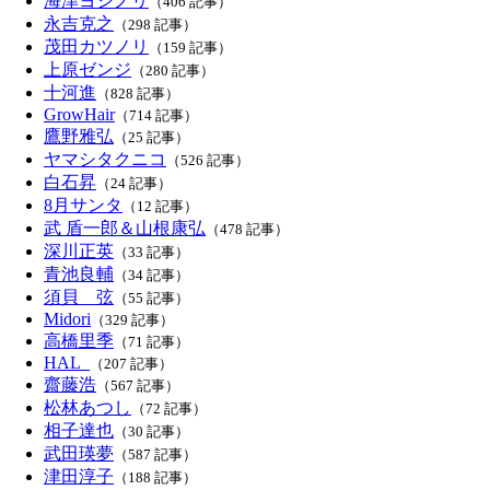
海津ヨシノリ
（406 記事）
永吉克之
（298 記事）
茂田カツノリ
（159 記事）
上原ゼンジ
（280 記事）
十河進
（828 記事）
GrowHair
（714 記事）
鷹野雅弘
（25 記事）
ヤマシタクニコ
（526 記事）
白石昇
（24 記事）
8月サンタ
（12 記事）
武 盾一郎＆山根康弘
（478 記事）
深川正英
（33 記事）
青池良輔
（34 記事）
須貝 弦
（55 記事）
Midori
（329 記事）
高橋里季
（71 記事）
HAL_
（207 記事）
齋藤浩
（567 記事）
松林あつし
（72 記事）
相子達也
（30 記事）
武田瑛夢
（587 記事）
津田淳子
（188 記事）