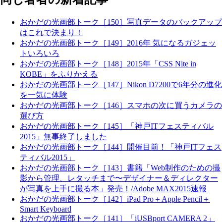
おかだの光画部トーク［150］写真データのバックアップ
はこれで決まり！
おかだの光画部トーク［149］2016年 気になるガジェッ
トいろいろ
おかだの光画部トーク［148］2015年「CSS Nite in
KOBE」をふりかえる
おかだの光画部トーク［147］Nikon D7200で6年分の進化
を一気に体験
おかだの光画部トーク［146］スマホの次に買うカメラの
選び方
おかだの光画部トーク［145］「神戸ITフェスティバル
2015」無事終了しました
おかだの光画部トーク［144］開催目前！「神戸ITフェス
ティバル2015」
おかだの光画部トーク［143］書籍「Web制作のための撮
影から管理、レタッチまで〜デザイナー＆ディレクター
が写真を上手に撮る本」発売！/Adobe MAX2015速報
おかだの光画部トーク［142］iPad Pro＋Apple Pencil＋
Smart Keyboard
おかだの光画部トーク［141］「iUSBport CAMERA 2」