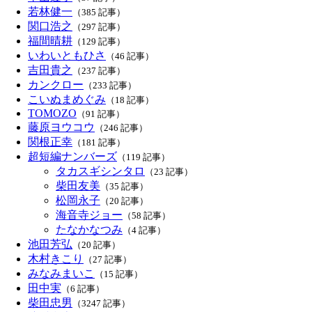
若林健一
（385 記事）
関口浩之
（297 記事）
福間晴耕
（129 記事）
いわいともひさ
（46 記事）
吉田貴之
（237 記事）
カンクロー
（233 記事）
こいぬまめぐみ
（18 記事）
TOMOZO
（91 記事）
藤原ヨウコウ
（246 記事）
関根正幸
（181 記事）
超短編ナンバーズ
（119 記事）
タカスギシンタロ
（23 記事）
柴田友美
（35 記事）
松岡永子
（20 記事）
海音寺ジョー
（58 記事）
たなかなつみ
（4 記事）
池田芳弘
（20 記事）
木村きこり
（27 記事）
みなみまいこ
（15 記事）
田中実
（6 記事）
柴田忠男
（3247 記事）