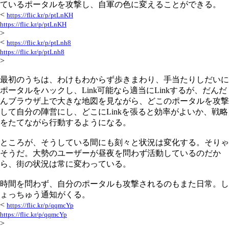
ているポータルを攻撃し、自軍の色に変えることができる。
<
https://flic.kr/p/ptLnKH
https://flic.kr/p/ptLnKH
>
<
https://flic.kr/p/ptLnh8
https://flic.kr/p/ptLnh8
>
最初のうちは、わけもわからず歩きまわり、手当たりしだいに
ポータルをハックし、Link可能なら適当にLinkするが、だんだ
んブラウザ上で大きな地図を見ながら、どこのポータルを攻撃
して自分の陣営にし、どこにLinkを張ると効率がよいか、戦略
をたてながら行動するようになる。
ところが、そうしている間にも刻々と状況は変化する。そりゃ
そうだ。大勢のユーザーが昼夜を問わず活動しているのだか
ら、街の状況は常に変わっている。
時間を問わず、自分のポータルも攻撃されるのもまた日常。し
ょっちゅう通知がくる。
<
https://flic.kr/p/qqmcYp
https://flic.kr/p/qqmcYp
>