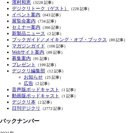
濱村和恵
（3228 記事）
デジクリトーク（ゲスト）
（228 記事）
イベント案内
（643 記事）
展覧会案内
（734 記事）
セミナー案内
（366 記事）
新製品ニュース
（2 記事）
ブックガイド／メイキング・オブ・ブックス
（89 記事）
マガジンガイド
（106 記事）
Webサイト案内
（89 記事）
募集案内
（91 記事）
プレゼント
（199 記事）
デジクリ編集部
（12 記事）
お知らせ
（25 記事）
広告
（2 記事）
音声版ポッドキャスト
（1 記事）
動画版ポッドキャスト
（1 記事）
デジクリ本
（2 記事）
日刊デジクリ
（2772 記事）
バックナンバー