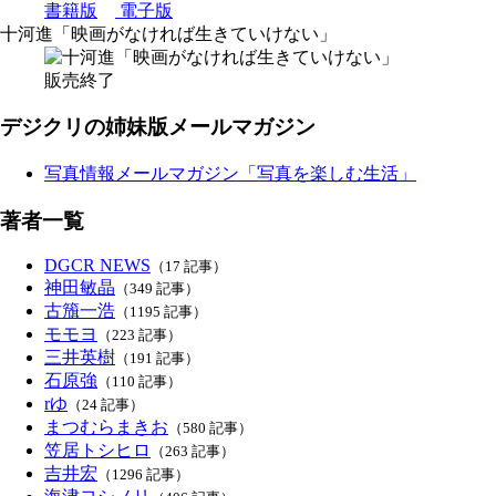
書籍版
電子版
十河進「映画がなければ生きていけない」
販売終了
デジクリの姉妹版メールマガジン
写真情報メールマガジン「写真を楽しむ生活」
著者一覧
DGCR NEWS
（17 記事）
神田敏晶
（349 記事）
古籏一浩
（1195 記事）
モモヨ
（223 記事）
三井英樹
（191 記事）
石原強
（110 記事）
rゆ
（24 記事）
まつむらまきお
（580 記事）
笠居トシヒロ
（263 記事）
吉井宏
（1296 記事）