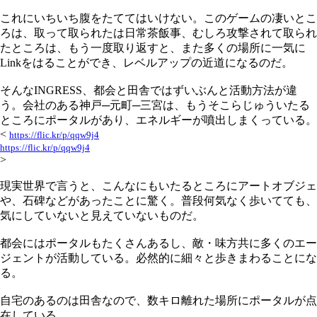
これにいちいち腹をたててはいけない。このゲームの凄いとこ
ろは、取って取られたは日常茶飯事、むしろ攻撃されて取られ
たところは、もう一度取り返すと、また多くの場所に一気に
Linkをはることができ、レベルアップの近道になるのだ。
そんなINGRESS、都会と田舎ではずいぶんと活動方法が違
う。会社のある神戸─元町─三宮は、もうそこらじゅういたる
ところにポータルがあり、エネルギーが噴出しまくっている。
<
https://flic.kr/p/qqw9j4
https://flic.kr/p/qqw9j4
>
現実世界で言うと、こんなにもいたるところにアートオブジェ
や、石碑などがあったことに驚く。普段何気なく歩いてても、
気にしていないと見えていないものだ。
都会にはポータルもたくさんあるし、敵・味方共に多くのエー
ジェントが活動している。必然的に細々と歩きまわることにな
る。
自宅のあるのは田舎なので、数キロ離れた場所にポータルが点
在している。