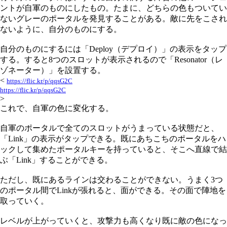
ントが自軍のものにしたもの。たまに、どちらの色もついてい
ないグレーのポータルを発見することがある。敵に先をこされ
ないように、自分のものにする。
自分のものにするには「Deploy（デプロイ）」の表示をタップ
する。すると8つのスロットが表示されるので「Resonator（レ
ゾネーター）」を設置する。
<
https://flic.kr/p/qqsG2C
https://flic.kr/p/qqsG2C
>
これで、自軍の色に変化する。
自軍のポータルで全てのスロットがうまっている状態だと、
「Link」の表示がタップできる。既にあちこちのポータルをハ
ックして集めたポータルキーを持っていると、そこへ直線で結
ぶ「Link」することができる。
ただし、既にあるラインは交わることができない。うまく3つ
のポータル間でLinkが張れると、面ができる。その面で陣地を
取っていく。
レベルが上がっていくと、攻撃力も高くなり既に敵の色になっ