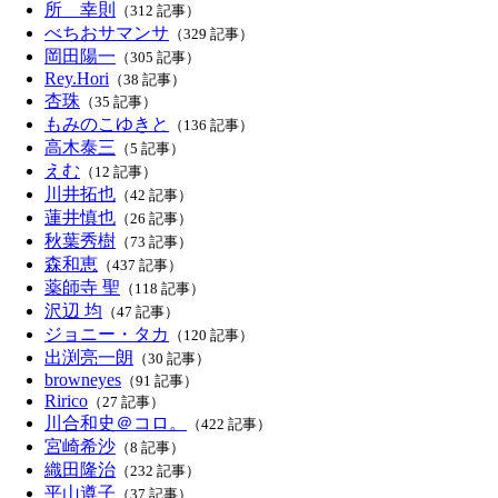
所 幸則
（312 記事）
べちおサマンサ
（329 記事）
岡田陽一
（305 記事）
Rey.Hori
（38 記事）
杏珠
（35 記事）
もみのこゆきと
（136 記事）
高木泰三
（5 記事）
えむ
（12 記事）
川井拓也
（42 記事）
蓮井慎也
（26 記事）
秋葉秀樹
（73 記事）
森和恵
（437 記事）
薬師寺 聖
（118 記事）
沢辺 均
（47 記事）
ジョニー・タカ
（120 記事）
出渕亮一朗
（30 記事）
browneyes
（91 記事）
Ririco
（27 記事）
川合和史＠コロ。
（422 記事）
宮崎希沙
（8 記事）
織田隆治
（232 記事）
平山遵子
（37 記事）