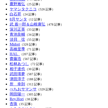
鷹野雅弘
（25 記事）
ヤマシタクニコ
（526 記事）
白石昇
（24 記事）
8月サンタ
（12 記事）
武 盾一郎＆山根康弘
（478 記事）
深川正英
（33 記事）
青池良輔
（34 記事）
須貝 弦
（55 記事）
Midori
（329 記事）
高橋里季
（71 記事）
HAL_
（207 記事）
齋藤浩
（567 記事）
松林あつし
（72 記事）
相子達也
（30 記事）
武田瑛夢
（587 記事）
津田淳子
（188 記事）
所 幸則
（312 記事）
べちおサマンサ
（329 記事）
岡田陽一
（305 記事）
Rey.Hori
（38 記事）
杏珠
（35 記事）