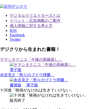
デジタルクリエイターズ
とは
イベント・広告掲載のご案内
個人情報に対する考え方
RSS
Facebook
Twitter
デジクリから生まれた書籍！
ヤマシタクニコ「午後の茶碗蒸し」
電子版
永吉克之「怒りのブドウ球菌」
書籍版
電子版
十河進「映画がなければ生きていけない」
販売終了