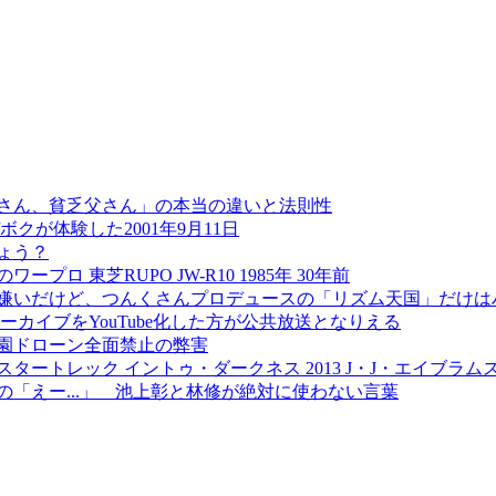
父さん、貧乏父さん」の本当の違いと法則性
クが体験した2001年9月11日
ょう？
 東芝RUPO JW-R10 1985年 30年前
は嫌いだけど、つんくさんプロデュースの「リズム天国」だけは
カイブをYouTube化した方が公共放送となりえる
園ドローン全面禁止の弊害
ートレック イントゥ・ダークネス 2013 J・J・エイブラム
「えー...」 池上彰と林修が絶対に使わない言葉