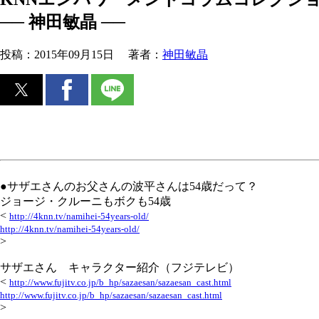
── 神田敏晶 ──
投稿：
2015年09月15日
著者：
神田敏晶
●サザエさんのお父さんの波平さんは54歳だって？
ジョージ・クルーニもボクも54歳
<
http://4knn.tv/namihei-54years-old/
http://4knn.tv/namihei-54years-old/
>
サザエさん キャラクター紹介（フジテレビ）
<
http://www.fujitv.co.jp/b_hp/sazaesan/sazaesan_cast.html
http://www.fujitv.co.jp/b_hp/sazaesan/sazaesan_cast.html
>