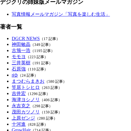
デジクリの姉妹版メールマガジン
写真情報メールマガジン「写真を楽しむ生活」
著者一覧
DGCR NEWS
（17 記事）
神田敏晶
（349 記事）
古籏一浩
（1195 記事）
モモヨ
（223 記事）
三井英樹
（191 記事）
石原強
（110 記事）
rゆ
（24 記事）
まつむらまきお
（580 記事）
笠居トシヒロ
（263 記事）
吉井宏
（1296 記事）
海津ヨシノリ
（406 記事）
永吉克之
（298 記事）
茂田カツノリ
（159 記事）
上原ゼンジ
（280 記事）
十河進
（828 記事）
GrowHair
（714 記事）