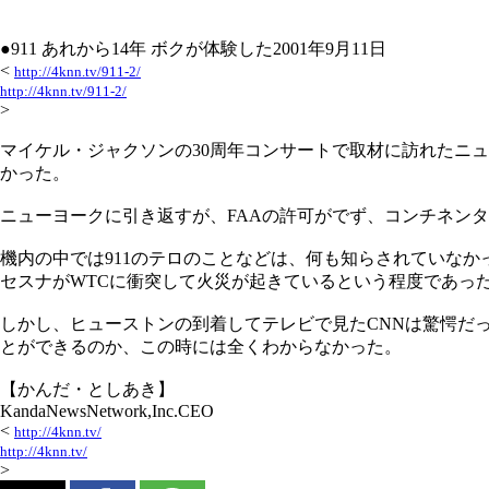
●911 あれから14年 ボクが体験した2001年9月11日
<
http://4knn.tv/911-2/
http://4knn.tv/911-2/
>
マイケル・ジャクソンの30周年コンサートで取材に訪れたニュー
かった。
ニューヨークに引き返すが、FAAの許可がでず、コンチネン
機内の中では911のテロのことなどは、何も知らされていな
セスナがWTCに衝突して火災が起きているという程度であっ
しかし、ヒューストンの到着してテレビで見たCNNは驚愕だ
とができるのか、この時には全くわからなかった。
【かんだ・としあき】
KandaNewsNetwork,Inc.CEO
<
http://4knn.tv/
http://4knn.tv/
>