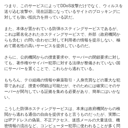
つまり、このサービスによってDDoS攻撃だけでなく、ウィルスを
送り込む攻撃や、現在話題になっているサイトのブロッキングに
対しても強い抵抗力を持っている訳だ。
また、本体が置かれている防弾ホスティングサービスであるが、
これは匿名化されたホスティングサービスで、外部（政府機関か
らも含む）の問い合わせに対して利用者の情報を提示しない、極
めて匿名性の高いサービスを提供しているのだ。
さらに、公的機関からの捜査要求や、サーバーの閉鎖要求に対し
ても、著作権やサイバー犯罪に対する法律が整備されていない国
にサーバーを置くことで、これらから逃れている。
もちろん、テロ組織の情報や麻薬取引・人身売買などの重大な犯
罪であれば、捜査や閉鎖は可能だが、そのためには確実にそのサ
ーバーが関与している証拠を集める必要があり、簡単にはいかな
い。
こうした防弾ホスティングサービスは、本来は政府機関からの検
閲から逃れる通信の自由を提供すると言うものだったが、実際に
はIPアドレスの偽装、不正アクセス、迷惑メールの大量送信、機
密情報の流出など、コンピューター犯罪に使われることが多く問