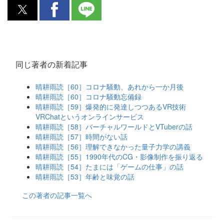
同じ著者の新着記事
晴耕雨読［60］コロナ騒動、あれから一か月後
晴耕雨読［60］コロナ騒動忘備録
晴耕雨読［59］爆発的に発達しつつあるVR技術
VRChatというオンラインサービス
晴耕雨読［58］バーチャルワールドとVTuberの話
晴耕雨読［57］時間がない話
晴耕雨読［56］理解できなかった量子力学の講義
晴耕雨読［55］1990年代のCG・影像制作を振り返る
晴耕雨読［54］たまには「ゲームの仕事」の話
晴耕雨読［53］年齢と味覚の話
この著者の記事一覧へ