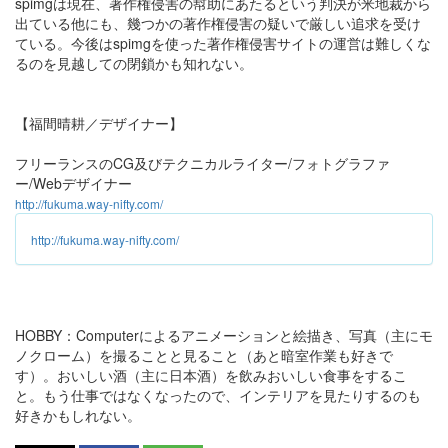
spimgは現在、著作権侵害の幇助にあたるという判決が米地裁から
出ている他にも、幾つかの著作権侵害の疑いで厳しい追求を受け
ている。今後はspimgを使った著作権侵害サイトの運営は難しくな
るのを見越しての閉鎖かも知れない。
【福間晴耕／デザイナー】
フリーランスのCG及びテクニカルライター/フォトグラファ
ー/Webデザイナー
http://fukuma.way-nifty.com/
http://fukuma.way-nifty.com/
HOBBY：Computerによるアニメーションと絵描き、写真（主にモ
ノクローム）を撮ることと見ること（あと暗室作業も好きで
す）。おいしい酒（主に日本酒）を飲みおいしい食事をするこ
と。もう仕事ではなくなったので、インテリアを見たりするのも
好きかもしれない。