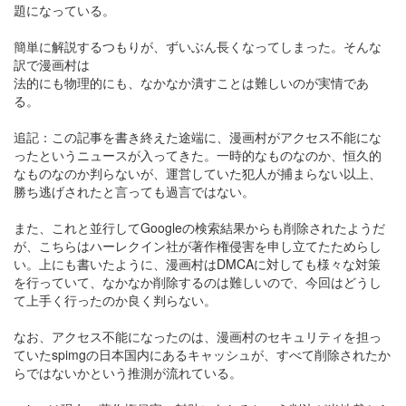
題になっている。
簡単に解説するつもりが、ずいぶん長くなってしまった。そんな
訳で漫画村は
法的にも物理的にも、なかなか潰すことは難しいのが実情であ
る。
追記：この記事を書き終えた途端に、漫画村がアクセス不能にな
ったというニュースが入ってきた。一時的なものなのか、恒久的
なものなのか判らないが、運営していた犯人が捕まらない以上、
勝ち逃げされたと言っても過言ではない。
また、これと並行してGoogleの検索結果からも削除されたようだ
が、こちらはハーレクイン社が著作権侵害を申し立てたためらし
い。上にも書いたように、漫画村はDMCAに対しても様々な対策
を行っていて、なかなか削除するのは難しいので、今回はどうし
て上手く行ったのか良く判らない。
なお、アクセス不能になったのは、漫画村のセキュリティを担っ
ていたspimgの日本国内にあるキャッシュが、すべて削除されたか
らではないかという推測が流れている。