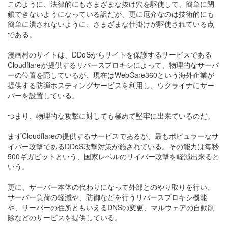
このように、法律的にもさまざまな抜け穴を駆使して、簡単に閉
鎖できないようになっている訳だが、更に厄介なのは技術的にも
簡単に潰されないように、さまざまな仕掛けが駆使されている点
である。
漫画村のサイトは、DDoSからサイトを保護するサービスである
Cloudflareが提供するリバースプロキシによって、物理的なサーバ
ーの位置を隠しているが、現在はWebCare360という海外企業が
提供する防弾ホスティングサービスを利用し、ウクライナにサー
バーを設置している。
つまり、物理的な攻撃に対しても極めて堅牢に出来ているのだ。
まずCloudflareの提供するサービスであるが、最もポピュラーなサ
イバー攻撃であるDDoS攻撃対策が施されている。その能力は毎秒
500ギガビットという、国家レベルのサイバー攻撃を軽減出来ると
いう。
更に、サーバー本体の代わりになって外部とのやり取りを行い、
サーバー負荷の軽減や、防御などを行うリバースプロキシ機能
や、サーバーの住所ともいえるDNSの変更、マルウェアの自動削
除などのサービスを提供している。