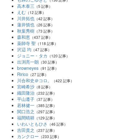
高木泰三
（5 記事）
えむ
（12 記事）
川井拓也
（42 記事）
蓮井慎也
（26 記事）
秋葉秀樹
（73 記事）
森和恵
（437 記事）
薬師寺 聖
（118 記事）
沢辺 均
（47 記事）
ジョニー・タカ
（120 記事）
出渕亮一朗
（30 記事）
browneyes
（91 記事）
Ririco
（27 記事）
川合和史＠コロ。
（422 記事）
宮崎希沙
（8 記事）
織田隆治
（232 記事）
平山遵子
（37 記事）
若林健一
（385 記事）
関口浩之
（297 記事）
福間晴耕
（129 記事）
いわいともひさ
（46 記事）
吉田貴之
（237 記事）
カンクロー
（233 記事）