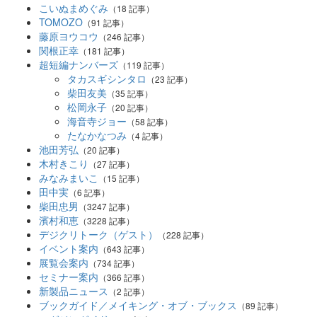
こいぬまめぐみ
（18 記事）
TOMOZO
（91 記事）
藤原ヨウコウ
（246 記事）
関根正幸
（181 記事）
超短編ナンバーズ
（119 記事）
タカスギシンタロ
（23 記事）
柴田友美
（35 記事）
松岡永子
（20 記事）
海音寺ジョー
（58 記事）
たなかなつみ
（4 記事）
池田芳弘
（20 記事）
木村きこり
（27 記事）
みなみまいこ
（15 記事）
田中実
（6 記事）
柴田忠男
（3247 記事）
濱村和恵
（3228 記事）
デジクリトーク（ゲスト）
（228 記事）
イベント案内
（643 記事）
展覧会案内
（734 記事）
セミナー案内
（366 記事）
新製品ニュース
（2 記事）
ブックガイド／メイキング・オブ・ブックス
（89 記事）