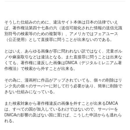
そうした仕組みのために、違法サイト本体は日本の法律でいえ
ば、著作権法第四十七条の六（送信可能化された情報の送信元識
別符号の検索等のための複製等）、アメリカではフェアユース
（公正使用）として直接罪に問うことが出来ないのである。
とはいえ、あらゆる画像が罪に問われない訳ではなく、児童ポル
ノや麻薬取引などは違法となる。また直接罪に問うことは出来な
くても、著作権に違反した画像はDMCA（デジタルミレニアム著
作権法）で検索から外すことが出来る。
その為に、漫画村に作品がアップされていても、個々の削除はリ
ンク先の個々のサーバーに対して行う必要があり、簡単に削除で
きない仕組みになっている。
また検索対象から著作権違反の画像を外すことが出来るDMCA
は、すべての国が加入しているわけではないので、サーバーを
DMCAの影響の及ばない国に置けば、こうした申請からも逃れら
れる。