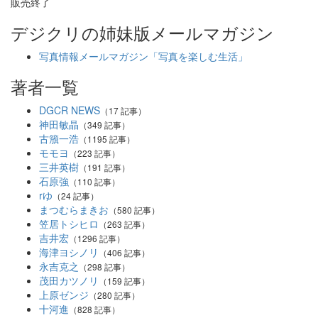
販売終了
デジクリの姉妹版メールマガジン
写真情報メールマガジン「写真を楽しむ生活」
著者一覧
DGCR NEWS
（17 記事）
神田敏晶
（349 記事）
古籏一浩
（1195 記事）
モモヨ
（223 記事）
三井英樹
（191 記事）
石原強
（110 記事）
rゆ
（24 記事）
まつむらまきお
（580 記事）
笠居トシヒロ
（263 記事）
吉井宏
（1296 記事）
海津ヨシノリ
（406 記事）
永吉克之
（298 記事）
茂田カツノリ
（159 記事）
上原ゼンジ
（280 記事）
十河進
（828 記事）