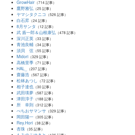
GrowHair
（714 記事）
鷹野雅弘
（25 記事）
ヤマシタクニコ
（526 記事）
白石昇
（24 記事）
8月サンタ
（12 記事）
武 盾一郎＆山根康弘
（478 記事）
深川正英
（33 記事）
青池良輔
（34 記事）
須貝 弦
（55 記事）
Midori
（329 記事）
高橋里季
（71 記事）
HAL_
（207 記事）
齋藤浩
（567 記事）
松林あつし
（72 記事）
相子達也
（30 記事）
武田瑛夢
（587 記事）
津田淳子
（188 記事）
所 幸則
（312 記事）
べちおサマンサ
（329 記事）
岡田陽一
（305 記事）
Rey.Hori
（38 記事）
杏珠
（35 記事）
もみのこゆきと
（136 記事）