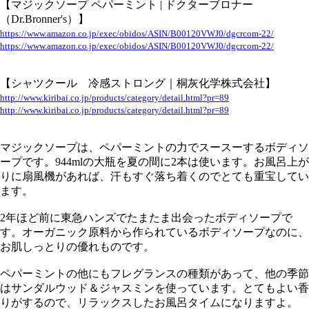
【マジックソープ ペパーミント | ドクターブロナー
（Dr.Bronner's）】
https://www.amazon.co.jp/exec/obidos/ASIN/B00120VWJ0/dgcrcom-22/
https://www.amazon.co.jp/exec/obidos/ASIN/B00120VWJ0/dgcrcom-22/
【シャツクール 冷感ストロング｜桐灰化学株式会社】
http://www.kiribai.co.jp/products/category/detail.html?pr=89
http://www.kiribai.co.jp/products/category/detail.html?pr=89
マジックソープは、ペパーミントの力でスースーするボディソ
ープです。944mlの大瓶を夏の間に2本は使います。お風呂上が
りに扇風機があれば、汗もすぐ落ち着くのでとても重宝してい
ます。
2年ほど前に東急ハンズでたまたま出会ったボディソープで
す。オーガニック原料から作られているボディソープなのに、
お肌しっとりの優れものです。
ペパーミントの他にもフレグランスの種類があって、他の季節
はサンダルウッド＆ジャスミンを使っています。とてもよい香
りがするので、リラックスしたお風呂タイムになりますよ。