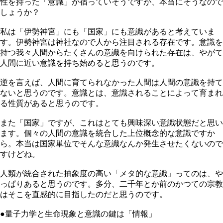
性を持った「意識」が宿っていそうですが、本当にそうなので
しょうか？
私は「伊勢神宮」にも「国家」にも意識があると考えていま
す。伊勢神宮は神社なので人から注目される存在です。意識を
持つ我々人間からたくさんの意識を向けられた存在は、やがて
人間に近い意識を持ち始めると思うのです。
逆を言えば、人間に育てられなかった人間は人間の意識を持て
ないと思うのです。意識とは、意識されることによって育まれ
る性質があると思うのです。
また「国家」ですが、これはとても興味深い意識状態だと思い
ます。個々の人間の意識を統合した上位概念的な意識ですか
ら。本当は国家単位でそんな意識なんか発生させたくないので
すけどね。
人類が統合された抽象度の高い「メタ的な意識」ってのは、や
っぱりあると思うのです。多分、二千年とか前のかつての宗教
はそこを直感的に目指したのだと思うのです。
●量子力学と生命現象と意識の鍵は「情報」