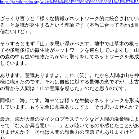
https://ja.wikipedia.org/wiki/%E6%84%8F%E8%AD%98%E3%81%AE
ざっくり言うと「様々な情報がネットワーク的に統合されてい
る」と意識が発生するという理論です（本当に合ってるかは自
信ないけど）。
そうするとまず「山」を思い浮かべます。地中では草木の根っ
子や多種多様の微生物がネットワークを巡らしていますし、山
の森の中も虫や植物たちがやり取りをしてネットワークを形成
しています。
あります。意識ありますよ。これ（笑）。だから人間は山を神
様に喩えたのです。それは自然に対する畏怖の念ですが、太古
の昔から人間は「山の意識を感じた」のだと思うのです。
同様に「海」です。海中では様々な生物がネットワークを形成
しています。もう完全に意識ありますよ。そう思いませんか？
最近、海が大量のマイクロプラスチックなど人間の廃棄物によ
って「なんか具合悪い……」とか呟いてるのを感じたことがあ
りませんか？ それは人間の想像力の問題でもありますけど
ね。