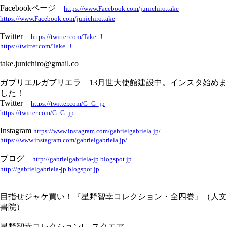
Facebookページ
https://www.Facebook.com/junichiro.take
https://www.Facebook.com/junichiro.take
Twitter
https://twitter.com/Take_J
https://twitter.com/Take_J
take.junichiro@gmail.co
ガブリエルガブリエラ 13月世大使館建設中。インスタ始めま
した！
Twitter
https://twitter.com/G_G_jp
https://twitter.com/G_G_jp
Instagram
https://www.instagram.com/gabrielgabriela.jp/
https://www.instagram.com/gabrielgabriela.jp/
ブログ
http://gabrielgabriela-jp.blogspot.jp
http://gabrielgabriela-jp.blogspot.jp
目指せジャケ買い！『星野智幸コレクション・全四巻』（人文
書院）
星野智幸コレクションI スクエア