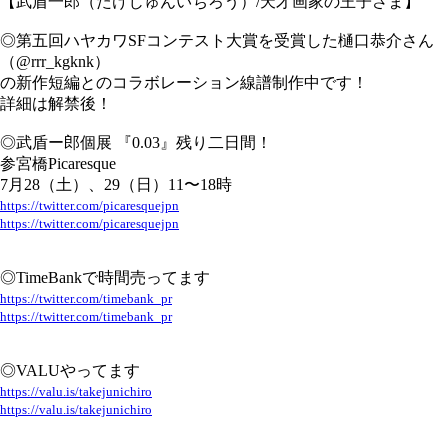
【武盾一郎（たけじゅんいちろう）/天才画家の王子さま】
◎第五回ハヤカワSFコンテスト大賞を受賞した樋口恭介さん
（@rrr_kgknk）
の新作短編とのコラボレーション線譜制作中です！
詳細は解禁後！
◎武盾ー郎個展 『0.03』残り二日間！
参宮橋Picaresque
7月28（土）、29（日）11〜18時
https://twitter.com/picaresquejpn
https://twitter.com/picaresquejpn
◎TimeBankで時間売ってます
https://twitter.com/timebank_pr
https://twitter.com/timebank_pr
◎VALUやってます
https://valu.is/takejunichiro
https://valu.is/takejunichiro