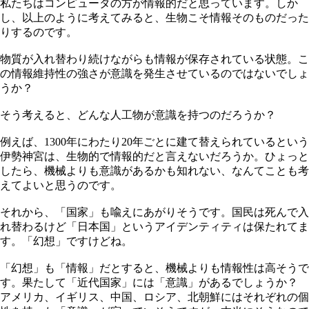
私たちはコンピュータの方が情報的だと思っています。しか
し、以上のように考えてみると、生物こそ情報そのものだった
りするのです。
物質が入れ替わり続けながらも情報が保存されている状態。こ
の情報維持性の強さが意識を発生させているのではないでしょ
うか？
そう考えると、どんな人工物が意識を持つのだろうか？
例えば、1300年にわたり20年ごとに建て替えられているという
伊勢神宮は、生物的で情報的だと言えないだろうか。ひょっと
したら、機械よりも意識があるかも知れない、なんてことも考
えてよいと思うのです。
それから、「国家」も喩えにあがりそうです。国民は死んで入
れ替わるけど「日本国」というアイデンティティは保たれてま
す。「幻想」ですけどね。
「幻想」も「情報」だとすると、機械よりも情報性は高そうで
す。果たして「近代国家」には「意識」があるでしょうか？
アメリカ、イギリス、中国、ロシア、北朝鮮にはそれぞれの個