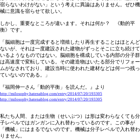
宿らないわけがない」という考えに異論はありません。ぜひ機
械に意識を宿らせて欲しい。
しかし、重要なところが違います。それは何か？ 《動的平
衡》です。
「脳細胞は一度完成すると増殖したり再生することはほとんど
ないが、それは一度建設された建物がずっとそこに立ち続けて
いるようなものではない。脳細胞を構成している内部の分子群
は高速度で変転している。その建造物はいたる部分でリフォー
ムがなされており、建設当時に使われた建材などは何一つ残っ
ていないのである。」
『福岡伸一さん「動的平衡」を読んだ。』より
http://milosophy.hatenablog.com/entry/2014/07/20/193305
http://milosophy.hatenablog.com/entry/2014/07/20/193305
私たち人間、または生物（せいぶつ）は形は変わらなくても分
子レベルではガンガンに入れ替わっているのです。この事が
「機械」にはまるでないのです。機械は分子レベルで入れ替わ
りません。