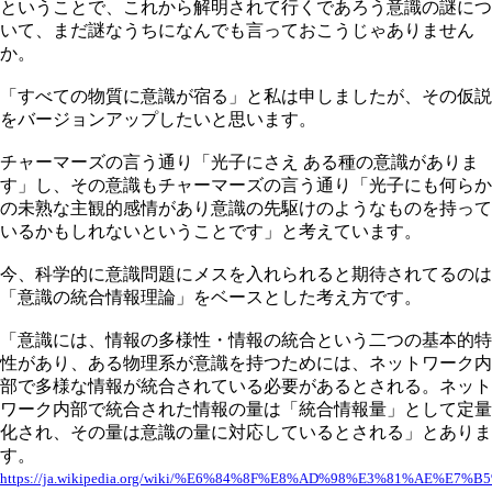
ということで、これから解明されて行くであろう意識の謎につ
いて、まだ謎なうちになんでも言っておこうじゃありません
か。
「すべての物質に意識が宿る」と私は申しましたが、その仮説
をバージョンアップしたいと思います。
チャーマーズの言う通り「光子にさえ ある種の意識がありま
す」し、その意識もチャーマーズの言う通り「光子にも何らか
の未熟な主観的感情があり意識の先駆けのようなものを持って
いるかもしれないということです」と考えています。
今、科学的に意識問題にメスを入れられると期待されてるのは
「意識の統合情報理論」をベースとした考え方です。
「意識には、情報の多様性・情報の統合という二つの基本的特
性があり、ある物理系が意識を持つためには、ネットワーク内
部で多様な情報が統合されている必要があるとされる。ネット
ワーク内部で統合された情報の量は「統合情報量」として定量
化され、その量は意識の量に対応しているとされる」とありま
す。
https://ja.wikipedia.org/wiki/%E6%84%8F%E8%AD%98%E3%81%AE