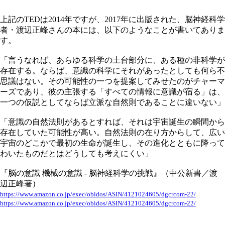
上記のTEDは2014年ですが、2017年に出版された、脳神経科学
者・渡辺正峰さんの本には、以下のようなことが書いてありま
す。
「言うなれば、あらゆる科学の土台部分に、ある種の非科学が
存在する。ならば、意識の科学にそれがあったとしても何ら不
思議はない。その可能性の一つを提案してみせたのがチャーマ
ーズであり、彼の主張する「すべての情報に意識が宿る」は、
一つの仮説としてならば立派な自然則であることに違いない」
「意識の自然法則があるとすれば、それは宇宙誕生の瞬間から
存在していた可能性が高い。自然法則の在り方からして、広い
宇宙のどこかで最初の生命が誕生し、その進化とともに降って
わいたものだとはどうしても考えにくい」
『脳の意識 機械の意識 - 脳神経科学の挑戦』（中公新書／渡
辺正峰著）
https://www.amazon.co.jp/exec/obidos/ASIN/4121024605/dgcrcom-22/
https://www.amazon.co.jp/exec/obidos/ASIN/4121024605/dgcrcom-22/