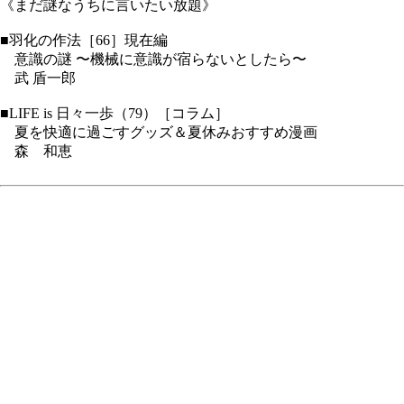
《まだ謎なうちに言いたい放題》
■羽化の作法［66］現在編
意識の謎 〜機械に意識が宿らないとしたら〜
武 盾一郎
■LIFE is 日々一歩（79）［コラム］
夏を快適に過ごすグッズ＆夏休みおすすめ漫画
森 和恵