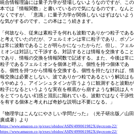
統合情報理論には量子力学が登場しないようなのですが、この
本では「情報関数」と書いているので気になるのです。なんと
なくですが、「意識」に量子力学が関係しないはずはないよう
な気がするのです。この本はこう続きます。
「何故なら、従来は素粒子を何れも波動でありかつ粒子である
と考えていたのだが、フェルミオンは常に粒子であり、ボゾン
は常に波動であることが明らかになったからだ。但し、フェル
ミオンは対話して干渉する。対話するとは情報を交換すること
であり、情報の交換を情報関数で記述する。また、今後は常に
粒子であるフェルミオンを個体と呼ぶ。個性を持つ個体であ
る。個性を持つから情報を交換する。個性を持たなければ、情
報交換は必要としない。波でありかつ粒であるという解説はも
うやめよう。アインシュタインが言うように観測すると波動が
粒子になるというような実在を根底から崩すような解説は人々
をとてつもない幻惑と混乱に陥れている。波動ではなく干渉性
を有する個体と考えれば奇妙な説明は不要になる。」
『物理学はこんなにやさしい学問だった』（光子研出版／山田
廣成著）より
https://www.amazon.co.jp/exec/obidos/ASIN/499061982X/dgcrcom-22/
https://www.amazon.co.jp/exec/obidos/ASIN/499061982X/dgcrcom-22/