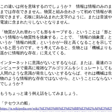
この違いは何を意味するのでしょうか？ 情報は情報のみのま
までは存在できません。物質と組み合わさって初めて情報が表
現できます。石板に刻み込まれた文字のように。または音波や
電波に含まれたりしないとなりません。
「物質が入れ替わっても形をキープする」ということは「形と
いう情報から物質性を捨象する」ことで、「情報の抽象度」と
いうか「情報の純度」というかが一段と高くなることを示して
いると思うのです。そう考えてみると、生物とは「機械よりも
遥かに情報的な存在」に見えてくる。
インターネットに意識がないとするならば、または、最速のコ
ンピュータで最高に複雑なアルゴリズムをシミュレートしても
人間のような意識が発生しないとするならば、それは機械は生
物のような情報的な存在ではないから、ということにならない
でしょうか？
もうちょっと違う例え話をしてみましょう。
「テセウスの船」
https://ja.wikipedia.org/wiki/%E3%83%86%E3%82%BB%E3%82%A6%E