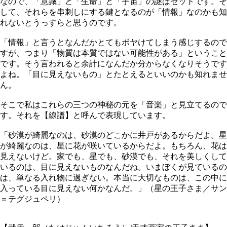
なので、「意識」と「生命」と「宇宙」の謎はセットです。そ
して、それらを串刺しにする鍵となるのが「情報」なのかも知
れないとうっすらと思うのです。
「情報」と言うとなんだかとてもボヤけてしまう感じするので
すが、つまり「物質は本質ではない可能性がある」ということ
です。そう言われると余計になんだか分からなくなりそうです
よね。「目に見えないもの」とたとえるといいのかも知れませ
ん。
そこで私はこれらの三つの神秘の元を「音楽」と見立てるので
す。それを【線譜】と呼んで表現しています。
「砂漠が綺麗なのは、砂漠のどこかに井戸があるからだよ。星
が綺麗なのは、星に花が咲いているからだよ。もちろん、花は
見えないけど。家でも、星でも、砂漠でも、それを美しくして
いるのは、目に見えないものなんだね。いまぼくが見ているの
は、単なる入れ物に過ぎない。本当に大切なものは、この中に
入っている目に見えない何かなんだ。」（星の王子さま／サン
＝テグジュペリ）