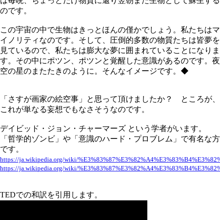
は毎晩、ちょっとだけ物質に還り翌朝また生物として蘇生する
のです。
この宇宙の中で生物はきっとほんの僅かでしょう。私たちはマ
イノリティなのです。そして、圧倒的多数の物質たちは皆夢を
見ているので、私たちは膨大な夢に囲まれていることになりま
す。その中にポツン、ポツンと覚醒した意識があるのです。夜
空の星のまたたきのように。そんなイメージです。◆
「さすが画家の絵空事」と思って頂けましたか？ ところが、
これが単なる妄想でもなさそうなのです。
デイビッド・ジョン・チャーマーズ という学者がいます。
「哲学的ゾンビ」や「意識のハード・プロブレム」で有名な方
です。
https://ja.wikipedia.org/wiki/%E3%83%87%E3%82%A4%E3%83%B
https://ja.wikipedia.org/wiki/%E3%83%87%E3%82%A4%E3%83%B
TEDでの和訳を引用します。