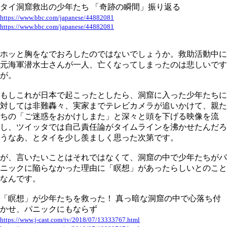
タイ洞窟救出の少年たち 「奇跡の瞬間」振り返る
https://www.bbc.com/japanese/44882081
https://www.bbc.com/japanese/44882081
ホッと胸をなでおろしたのではないでしょうか。救助活動中に
元海軍潜水士さんが一人、亡くなってしまったのは悲しいです
が。
もしこれが日本で起こったとしたら、洞窟に入った少年たちに
対しては非難轟々、実家までテレビカメラが追いかけて、親た
ちの「ご迷惑をおかけしまた」と深々と頭を下げる映像を流
し、ツイッタでは自己責任論がタイムラインを沸かせたんだろ
うなあ、とタイを少し羨ましく思った次第です。
が、言いたいことはそれではなくて、洞窟の中で少年たちがパ
ニックに陥らなかった理由に「瞑想」があったらしいとのこと
なんです。
「瞑想」が少年たちを救った！ 真っ暗な洞窟の中で心落ち付
かせ、パニックにもならず
https://www.j-cast.com/tv/2018/07/13333767.html