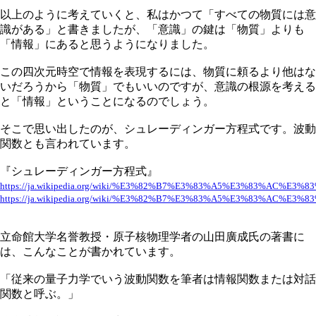
以上のように考えていくと、私はかつて「すべての物質には意
識がある」と書きましたが、「意識」の鍵は「物質」よりも
「情報」にあると思うようになりました。
この四次元時空で情報を表現するには、物質に頼るより他はな
いだろうから「物質」でもいいのですが、意識の根源を考える
と「情報」ということになるのでしょう。
そこで思い出したのが、シュレーディンガー方程式です。波動
関数とも言われています。
『シュレーディンガー方程式』
https://ja.wikipedia.org/wiki/%E3%82%B7%E3%83%A5%E3%83%
https://ja.wikipedia.org/wiki/%E3%82%B7%E3%83%A5%E3%83%
立命館大学名誉教授・原子核物理学者の山田廣成氏の著書に
は、こんなことが書かれています。
「従来の量子力学でいう波動関数を筆者は情報関数または対話
関数と呼ぶ。」