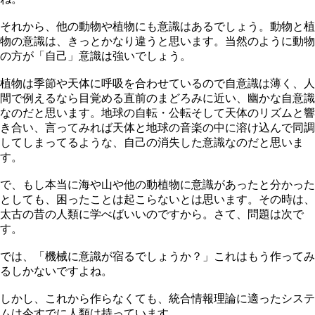
それから、他の動物や植物にも意識はあるでしょう。動物と植
物の意識は、きっとかなり違うと思います。当然のように動物
の方が「自己」意識は強いでしょう。
植物は季節や天体に呼吸を合わせているので自意識は薄く、人
間で例えるなら目覚める直前のまどろみに近い、幽かな自意識
なのだと思います。地球の自転・公転そして天体のリズムと響
き合い、言ってみれば天体と地球の音楽の中に溶け込んで同調
してしまってるような、自己の消失した意識なのだと思いま
す。
で、もし本当に海や山や他の動植物に意識があったと分かった
としても、困ったことは起こらないとは思います。その時は、
太古の昔の人類に学べばいいのですから。さて、問題は次で
す。
では、「機械に意識が宿るでしょうか？」これはもう作ってみ
るしかないですよね。
しかし、これから作らなくても、統合情報理論に適ったシステ
ムは今すでに人類は持っています。