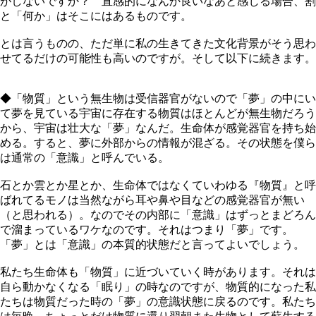
がしないですか？ 直感的になんか良いなあと感じる場合、割
と「何か」はそこにはあるものです。
とは言うものの、ただ単に私の生きてきた文化背景がそう思わ
せてるだけの可能性も高いのですが。そして以下に続きます。
◆「物質」という無生物は受信器官がないので「夢」の中にい
て夢を見ている宇宙に存在する物質はほとんどが無生物だろう
から、宇宙は壮大な「夢」なんだ。生命体が感覚器官を持ち始
める。すると、夢に外部からの情報が混ざる。その状態を僕ら
は通常の「意識」と呼んでいる。
石とか雲とか星とか、生命体ではなくていわゆる『物質』と呼
ばれてるモノは当然ながら耳や鼻や目などの感覚器官が無い
（と思われる）。なのでその内部に「意識」はずっとまどろん
で溜まっているワケなのです。それはつまり「夢」です。
「夢」とは「意識」の本質的状態だと言ってよいでしょう。
私たち生命体も「物質」に近づいていく時があります。それは
自ら動かなくなる「眠り」の時なのですが、物質的になった私
たちは物質だった時の「夢」の意識状態に戻るのです。私たち