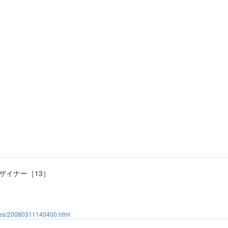
系デザイナー［13］
ives/20080311140400.html