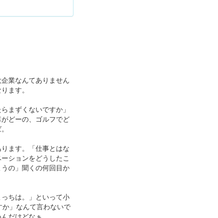
大企業なんてありません
なります。
たらまずくないですか」
車がどーの、ゴルフでど
ば。
あります。「仕事とはな
ベーションをどうしたこ
こうの」聞くの何回目か
こっちは。」といって小
すか」なんて言わないで
いんだけどなぁ。