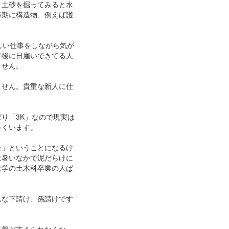
。土砂を掘ってみると水
時期に構造物、例えば護
しい仕事をしながら気が
年後に日雇いできてる人
ません。
ません。貴重な新人に仕
り「3K」なので現実は
多くいます。
た」ということになるけ
は暑いなかで泥だらけに
大学の土木科卒業の人ば
んな下請け、孫請けです