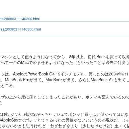
ives/20080311140300.html
hives/20080311140300.html
────────────────────
ンマシンとして使うようになってから、8年以上。初代iBookを買って以
べて一台のMacで済ませるようになった（といったことは過去に何度
、AppleのPowerBook G4 12インチモデル。買ったのは2004年
acBook Proが出て、MacBookが出て、さらにMacBook Airも
たところ。
ザの上から床に落としてしまったことがあり、ボディも歪んでいるので、私のP
だ。
が欲しいのは確かだが、残念ながらキャッシュでポンッと買うほど儲かってはい
AppleStoreでポチッとできるほどの勇気がないというのが現状だ。じ
いいじゃないかとも思うけれど、わざわざ今より（少しだけだけど）重くて