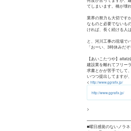
何度か言ってますが、
てしまいます。橋が壊
業界の努力も大切です
なものと必要でないも
ければ、長く続ける人
と、河川工事の現場で
「おーい、3時休みだぞ
【あいこたつや】aitatz@g
建設業を離れてフリー
求書とかが苦手でして
いつつ提出してますが
<
http://www.ggrafix.jp/
http://www.ggrafix.jp/
>
━━━━━━━━━━
■曜日感覚のないノラネ