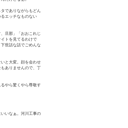
ネタでありながらもどん
ゆるエッチなものない
す、旦那」「おおこれじ
サイトを見てるわけで
。下世話な話でごめんな
ないと大変。顔を会わせ
金もありませんので、丁
れるやら驚くやら尊敬す
はいいなぁ。河川工事の