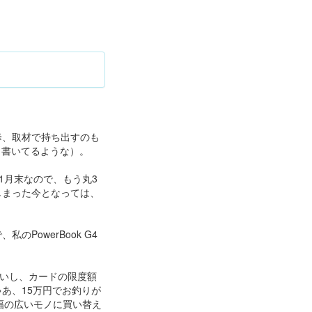
降、取材で持ち出すのも
も書いてるような）。
の11月末なので、もう丸3
出てしまった今となっては、
owerBook G4
ないし、カードの限度額
ゃあ、15万円でお釣りが
幅の広いモノに買い替え