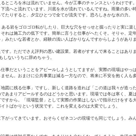
えるところを水は流れていません。今が工事のチャンスというわけです
と下流へと流れています。川底を水が流れているんですね。雨量の多い
ってたりすると、夕立ひとつで全てが流失です。恐ろしきかな水の力。
近くある岩をゴロゴロ転がしたり、巨大な穴をせっせと掘ったりと実に楽
。それは施工力の低下です。簡単に言うと仕事がへたくそ。そりゃ、定
を」みたいな若者とか、経験の浅い人ばかりなんですからしようがあり
足です。ただでさえ評判の悪い建設業。若者がすすんで来ることはあり
年もしないうちに辞めちゃう。
る仕事だということをアピールしようとしてますが、実際の現場はやっぱ
しません。おまけに公共事業は減る一方なので、将来に不安を抱く人も
「地図に残る仕事」ですし、新しく道路を造れば「この道は我々が造っ
のであまりアピールするのはどうかと思います。現場では冬は寒く、夏
どですから。「現場監督」として実際の作業はしないで指示だけをする
バイトばかりという状況です。これを変えるのは大変でしょう。
に下がってきています。おそらくゼネコンの現場でも同じでしょう。み