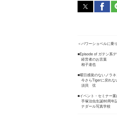
＜パワーショベルに乗
■Episode of ガテン
経営者のお言葉
相子達也
■曜日感覚のないノラネ
今さらTigerに戻れな
須貝 弦
■イベント・セミナー案
手塚治虫生誕80周年記念
ナダール写真学校