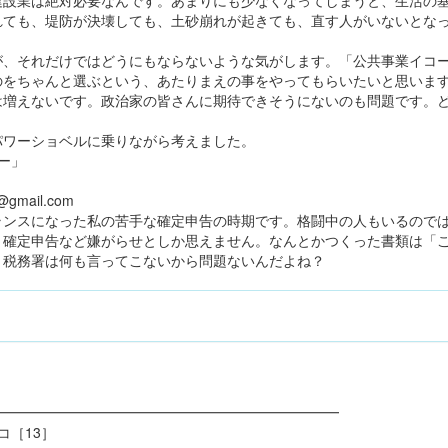
建設業は絶対必要なんです。あまりにも少なくなってしまうと、生活の
れても、堤防が決壊しても、土砂崩れが起きても、直す人がいないとな
が、それだけではどうにもならないような気がします。「公共事業イコ
のをちゃんと選ぶという、あたりまえの事をやってもらいたいと思いま
は増えないです。政治家の皆さんに期待できそうにないのも問題です。
パワーショベルに乗りながら考えました。
ー」
mail.com
ランスになった私の苦手な確定申告の時期です。格闘中の人もいるので
、確定申告など嫌がらせとしか思えません。なんとかつくった書類は「
、税務署は何も言ってこないから問題ないんだよね？
━━━━━━━━━━━━━━━━━━━━━━━━━
コ［13］