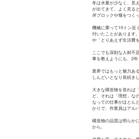
冬は水量が少なく、見
が出てきて、よく見る
岸ブロックや堰をつく
機械に乗って10トン
付いたことがあります
や「とりあえず生活費
ここでも深刻な人材不
事を教えようにも、2
業界ではもっと魅力あ
しんどいとなり長続き
大きな構造物を造れば
ど、それは「理想」な
なっての仕事がほとん
かりで、作業員はアル
構造物の品質は明らか
から。