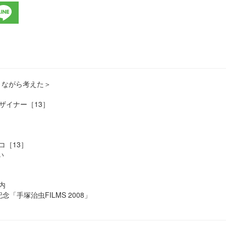
りながら考えた＞
系デザイナー［13］
コ［13］
い
内
「手塚治虫FILMS 2008」