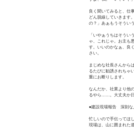
良く聞いてみると、仕
どん脱線していきます
の？」あぁもうそうい
「いやぁうちはそうい
ゃ、これじゃ。お主も
す。いいのかなぁ、良
さい。
まじめな社長さんから
るたびに勧誘されちゃ
重にお断りします。
なんだか、社業より他
るやら……。大丈夫か
●建設現場報告 深刻な
忙しいので手伝ってほ
現場は、山に囲まれた