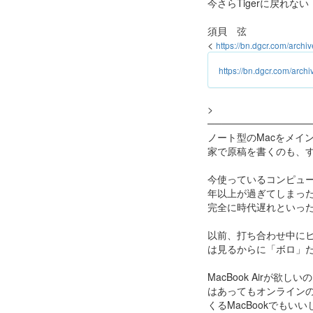
今さらTigerに戻れない
須貝 弦
<
https://bn.dgcr.com/arch
https://bn.dgcr.com/arc
>
───────────────
ノート型のMacをメイ
家で原稿を書くのも、す
今使っているコンピュータは
年以上が過ぎてしまった。M
完全に時代遅れといっ
以前、打ち合わせ中にヒ
は見るからに「ボロ」
MacBook Air
はあってもオンラインの
くるMacBookでも