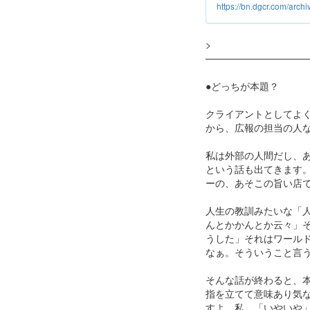
https://bn.dgcr.com/arc
>
───────────────
●どっちが本題？
クライアントとしてよ
から、広報の担当の人
私は外部の人間だし、
という話も出てきます
ーの、あそこの旨い店
人生の教訓みたいな「
んとかかんとか云々」
うした」それはワール
なぁ。そういうこと言
そんな話が終わると、
指を立てて意味あり気
すよ、私。「いやいや