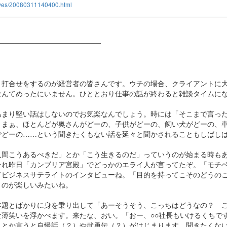
hives/20080311140400.html
────────────────────
く打合せをするのが経営者の皆さんです。ウチの場合、クライアントに
なんてめったにいません。ひととおり仕事の話が終わると雑談タイムに
あまり堅い話はしないのでお気楽なんでしょう。時には「そこまで言っ
。まぁ、ほとんどが奥さんがどーの、子供がどーの、飼い犬がどーの、
でどーの……という聞きたくもない話を延々と聞かされることもしばし
人間こうあるべきだ」とか「こう生きるのだ」っていうのが始まる時も
それ昨日「カンブリア宮殿」でどっかのエライ人が言ってたぞ。「モチ
ドビジネスサテライトのインタビューね。「目的を持ってこそのどうの
うのが楽しいみたいね。
本題とばかりに身を乗り出して「あーそうそう、こっちはどうなの？ 
な薄笑いを浮かべます。来たな、おい。「おー、○○社長もいけるくちで
」とか言うと自慢話（？）や武勇伝（？）がはじまります。聞きたくな