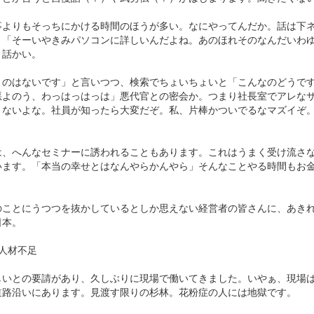
事よりもそっちにかける時間のほうが多い。なにやってんだか。話は下
。「そーいやきみパソコンに詳しいんだよね。あのほれそのなんだいわ
う話かい。
うのはないです」と言いつつ、検索でちょいちょいと「こんなのどうで
悪よのう、わっはっはっは」悪代官との密会か。つまり社長室でアレな
くないよな。社員が知ったら大変だぞ。私、片棒かついでるなマズイぞ
は、へんなセミナーに誘われることもあります。これはうまく受け流さ
います。「本当の幸せとはなんやらかんやら」そんなことやる時間もお
のことにうつつを抜かしているとしか思えない経営者の皆さんに、あき
日本。
人材不足
しいとの要請があり、久しぶりに現場で働いてきました。いやぁ、現場
道路沿いにあります。見渡す限りの杉林。花粉症の人には地獄です。