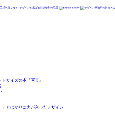
ントサイズの本『写真』
本
い！
！
！」とばかりに力が入ったデザイン