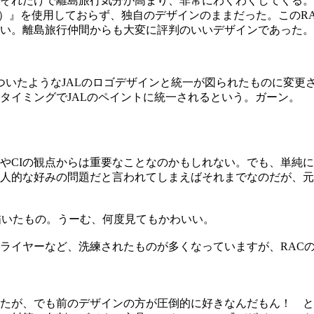
それだけで離島旅行気分が高まり、非常にわくわくしてくる。R
陽のアーク）』を使用しておらず、独自のデザインのままだった。こ
い。離島旅行仲間からも大変に評判のいいデザインであった。
いたようなJALのロゴデザインと統一が図られたものに変更さ
タイミングでJALのペイントに統一されるという。ガーン。
やCIの観点からは重要なことなのかもしれない。でも、単純
人的な好みの問題だと言われてしまえばそれまでなのだが、元
描いたもの。うーむ、何度見てもかわいい。
ライヤーなど、洗練されたものが多くなっていますが、RAC
たが、でも前のデザインの方が圧倒的に好きなんだもん！ と