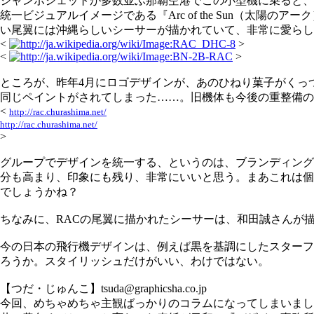
ジャンボジェットが多数並ぶ那覇空港でこの小型機に乗ると、
統一ビジュアルイメージである『Arc of the Sun（太
い尾翼には沖縄らしいシーサーが描かれていて、非常に愛らし
<
>
<
>
ところが、昨年4月にロゴデザインが、あのひねり菓子がくっつ
同じペイントがされてしまった……。旧機体も今後の重整備の
<
http://rac.churashima.net/
http://rac.churashima.net/
>
グループでデザインを統一する、というのは、ブランディング
分も高まり、印象にも残り、非常にいいと思う。まあこれは個
でしょうかね？
ちなみに、RACの尾翼に描かれたシーサーは、和田誠さんが
今の日本の飛行機デザインは、例えば黒を基調にしたスターフ
ろうか。スタイリッシュだけがいい、わけではない。
【つだ・じゅんこ】tsuda@graphicsha.co.jp
今回、めちゃめちゃ主観ばっかりのコラムになってしまいまし