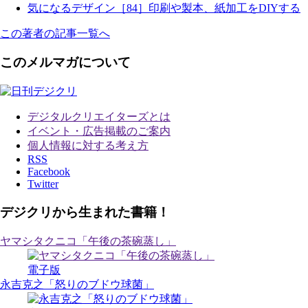
気になるデザイン［84］印刷や製本、紙加工をDIYする
この著者の記事一覧へ
このメルマガについて
デジタルクリエイターズ
とは
イベント・広告掲載のご案内
個人情報に対する考え方
RSS
Facebook
Twitter
デジクリから生まれた書籍！
ヤマシタクニコ「午後の茶碗蒸し」
電子版
永吉克之「怒りのブドウ球菌」