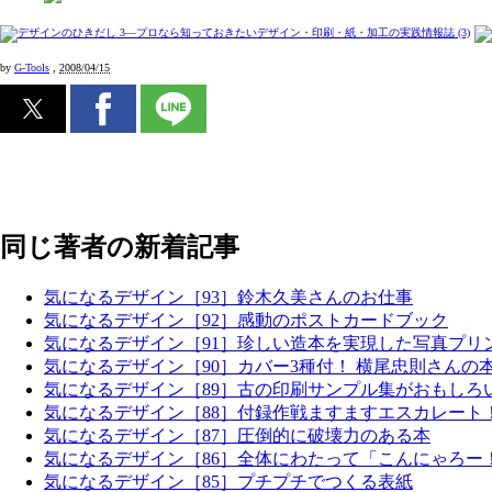
by
G-Tools
,
2008/04/15
同じ著者の新着記事
気になるデザイン［93］鈴木久美さんのお仕事
気になるデザイン［92］感動のポストカードブック
気になるデザイン［91］珍しい造本を実現した写真プリ
気になるデザイン［90］カバー3種付！ 横尾忠則さんの
気になるデザイン［89］古の印刷サンプル集がおもしろ
気になるデザイン［88］付録作戦ますますエスカレート
気になるデザイン［87］圧倒的に破壊力のある本
気になるデザイン［86］全体にわたって「こんにゃろー
気になるデザイン［85］プチプチでつくる表紙