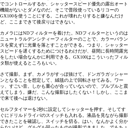
でコントロールするか、シャッタースピード優先の露出オート
機能がないとダメなのだ。そこで普段使っているリコーの
GX100を使うことにする。これが壊れたりすると嫌なんだけ
ど、ここまできて後戻りはできない。
カメラにはNDフィルターを着けた。NDフィルターというのは
ニュートラルデンシティーフィルターのことで、カラーバラン
スを変えずに光量を落とすことができる。つまり、シャッター
スピードを遅くするためにつけるわけだが、昼間に長時間露光
をしたい場合なんかに利用できる。GX100はこういったフィル
タ類が使えるところもいい。
さて撮影。まず、カメラがすっぽ抜けて、ドンガラガッシャー
ンとなることを想定して、絨毯の上で回転させてみる。ワー
ッ、すごい音。しかも重心が合っていないので、ブルブルと震
えてしまう。嫌だ、こんな撮影はしたくない！しかし、ここま
で来て後へは退けない。
セルフタイマーを2秒に設定してシャッターを押す。そしてす
ぐにドリルドライバのスイッチも入れる。液晶を見ながら撮影
できたことを確認し、スイッチを切る。はい、なんかよく分か
らないけど、グルグル回ったものが撮影できました。でもちょ