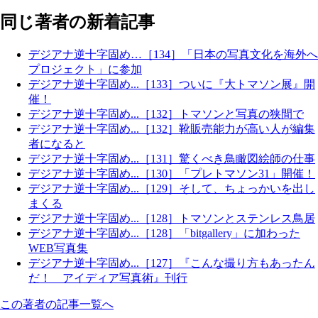
同じ著者の新着記事
デジアナ逆十字固め…［134］「日本の写真文化を海外へ
プロジェクト」に参加
デジアナ逆十字固め...［133］ついに『大トマソン展』開
催！
デジアナ逆十字固め...［132］トマソンと写真の狭間で
デジアナ逆十字固め...［132］靴販売能力が高い人が編集
者になると
デジアナ逆十字固め...［131］驚くべき鳥瞰図絵師の仕事
デジアナ逆十字固め...［130］「プレトマソン31」開催！
デジアナ逆十字固め...［129］そして、ちょっかいを出し
まくる
デジアナ逆十字固め...［128］トマソンとステンレス鳥居
デジアナ逆十字固め...［128］「bitgallery」に加わった
WEB写真集
デジアナ逆十字固め...［127］『こんな撮り方もあったん
だ！ アイディア写真術』刊行
この著者の記事一覧へ