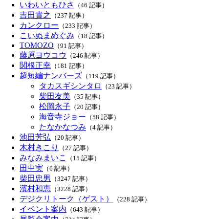
いわいともひさ
（46 記事）
吉田貴之
（237 記事）
カンクロー
（233 記事）
こいぬまめぐみ
（18 記事）
TOMOZO
（91 記事）
藤原ヨウコウ
（246 記事）
関根正幸
（181 記事）
超短編ナンバーズ
（119 記事）
タカスギシンタロ
（23 記事）
柴田友美
（35 記事）
松岡永子
（20 記事）
海音寺ジョー
（58 記事）
たなかなつみ
（4 記事）
池田芳弘
（20 記事）
木村きこり
（27 記事）
みなみまいこ
（15 記事）
田中実
（6 記事）
柴田忠男
（3247 記事）
濱村和恵
（3228 記事）
デジクリトーク（ゲスト）
（228 記事）
イベント案内
（643 記事）