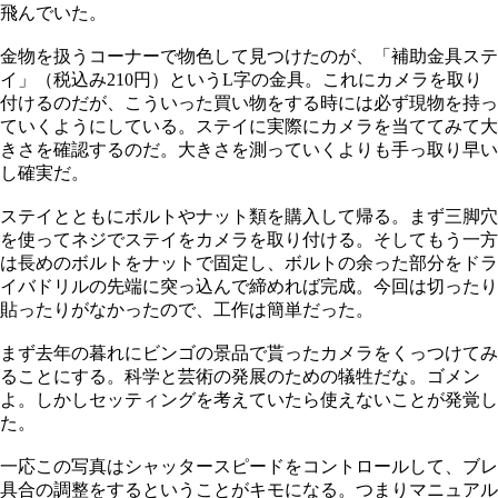
飛んでいた。
金物を扱うコーナーで物色して見つけたのが、「補助金具ステ
イ」（税込み210円）というL字の金具。これにカメラを取り
付けるのだが、こういった買い物をする時には必ず現物を持っ
ていくようにしている。ステイに実際にカメラを当ててみて大
きさを確認するのだ。大きさを測っていくよりも手っ取り早い
し確実だ。
ステイとともにボルトやナット類を購入して帰る。まず三脚穴
を使ってネジでステイをカメラを取り付ける。そしてもう一方
は長めのボルトをナットで固定し、ボルトの余った部分をドラ
イバドリルの先端に突っ込んで締めれば完成。今回は切ったり
貼ったりがなかったので、工作は簡単だった。
まず去年の暮れにビンゴの景品で貰ったカメラをくっつけてみ
ることにする。科学と芸術の発展のための犠牲だな。ゴメン
よ。しかしセッティングを考えていたら使えないことが発覚し
た。
一応この写真はシャッタースピードをコントロールして、ブレ
具合の調整をするということがキモになる。つまりマニュアル