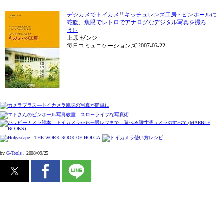
デジカメでトイカメ!! キッチュレンズ工房 ~ピンホールに
蛇腹、魚眼でレトロでアナログなデジタル写真を撮ろ
う!~
上原 ゼンジ
毎日コミュニケーションズ 2007-06-22
by
G-Tools
,
2008/09/25