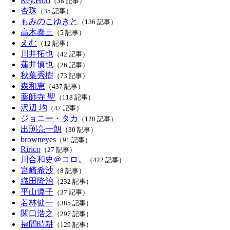
Rey.Hori
（38 記事）
杏珠
（35 記事）
もみのこゆきと
（136 記事）
高木泰三
（5 記事）
えむ
（12 記事）
川井拓也
（42 記事）
蓮井慎也
（26 記事）
秋葉秀樹
（73 記事）
森和恵
（437 記事）
薬師寺 聖
（118 記事）
沢辺 均
（47 記事）
ジョニー・タカ
（120 記事）
出渕亮一朗
（30 記事）
browneyes
（91 記事）
Ririco
（27 記事）
川合和史＠コロ。
（422 記事）
宮崎希沙
（8 記事）
織田隆治
（232 記事）
平山遵子
（37 記事）
若林健一
（385 記事）
関口浩之
（297 記事）
福間晴耕
（129 記事）