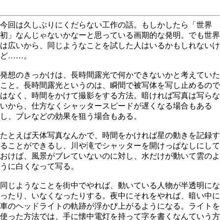
今回は久しぶりにくだらない工作の話。もしかしたら「世界
初」なんじゃないかなーと思っている画期的な発明。でも世界
は広いから、同じようなことを試した人はいるかもしれないけ
ど……。
発想のきっかけは、長時間露光で何かできないかと考えていた
こと。長時間露光というのは、瞬間で被写体を写し止めるので
はなく、時間をかけて撮影をする方法。暗ければ写真は写らな
いから、仕方なくシャッタースピードが遅くなる場合もある
し、ブレなどの効果を狙う場合もある。
たとえば天体写真なんかで、時間をかければ星の動きを記録す
ることができるし、川や滝でシャッターを開けっぱなしにして
おけば、風景がブレていないのに対し、水だけが動いて雲のよ
うに白くなって写る。
同じようなことを街中でやれば、動いている人物が半透明にな
ったり、いなくなったりする。夜中にそれをやれば、暗い中に
車のヘッドライトの軌跡が浮かび上がるようになる。ライトを
使った方法では、手に懐中電灯を持って字を書くなんていう方