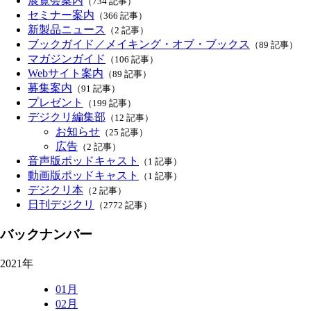
展覧会案内
（734 記事）
セミナー案内
（366 記事）
新製品ニュース
（2 記事）
ブックガイド／メイキング・オブ・ブックス
（89 記事）
マガジンガイド
（106 記事）
Webサイト案内
（89 記事）
募集案内
（91 記事）
プレゼント
（199 記事）
デジクリ編集部
（12 記事）
お知らせ
（25 記事）
広告
（2 記事）
音声版ポッドキャスト
（1 記事）
動画版ポッドキャスト
（1 記事）
デジクリ本
（2 記事）
日刊デジクリ
（2772 記事）
バックナンバー
2021年
01月
02月