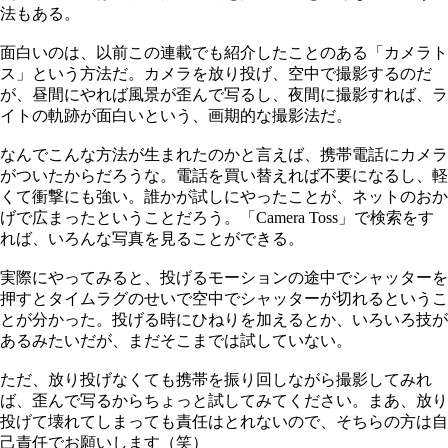
法もある。
面白いのは、以前この連載でも紹介したことのある「カメラト
ス」という方法だ。カメラを放り投げ、空中で撮影するのだ
が、昼間にやれば風景が歪んで写るし、夜間に撮影すれば、ラ
イトの軌跡が面白いという、画期的な撮影法だ。
なんでこんな方法が生まれたのかと言えば、携帯電話にカメラ
がついたからだろうな。電話を買い替えれば不要になるし、軽
くて衝撃にも強い。誰かが試しにやったことが、ネットのおか
げで広まったということだろう。「Camera Toss」で検索をす
れば、いろんな写真を見ることができる。
実際にやってみると、投げるモーションの途中でシャッターを
押すとタイムラグのせいで空中でシャッターが切れるというこ
とが分かった。投げる時にひねりを加えるとか、いろいろ技が
あるみたいだが、まだそこまでは試していない。
ただ、放り投げなくても携帯を振り回しながら撮影してみれ
ば、歪んで写るからちょっと試してみてください。まあ、放り
投げて壊れてしまっても責任はとれないので、そちらの方は自
己責任でお願いします（笑）