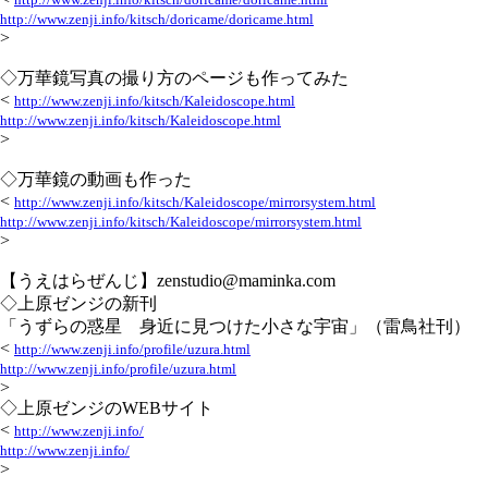
http://www.zenji.info/kitsch/doricame/doricame.html
>
◇万華鏡写真の撮り方のページも作ってみた
<
http://www.zenji.info/kitsch/Kaleidoscope.html
http://www.zenji.info/kitsch/Kaleidoscope.html
>
◇万華鏡の動画も作った
<
http://www.zenji.info/kitsch/Kaleidoscope/mirrorsystem.html
http://www.zenji.info/kitsch/Kaleidoscope/mirrorsystem.html
>
【うえはらぜんじ】zenstudio@maminka.com
◇上原ゼンジの新刊
「うずらの惑星 身近に見つけた小さな宇宙」（雷鳥社刊）
<
http://www.zenji.info/profile/uzura.html
http://www.zenji.info/profile/uzura.html
>
◇上原ゼンジのWEBサイト
<
http://www.zenji.info/
http://www.zenji.info/
>