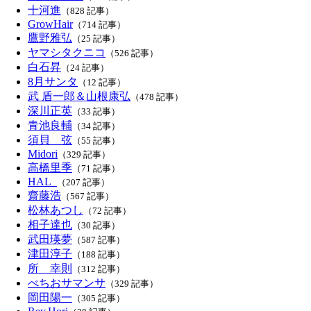
十河進
（828 記事）
GrowHair
（714 記事）
鷹野雅弘
（25 記事）
ヤマシタクニコ
（526 記事）
白石昇
（24 記事）
8月サンタ
（12 記事）
武 盾一郎＆山根康弘
（478 記事）
深川正英
（33 記事）
青池良輔
（34 記事）
須貝 弦
（55 記事）
Midori
（329 記事）
高橋里季
（71 記事）
HAL_
（207 記事）
齋藤浩
（567 記事）
松林あつし
（72 記事）
相子達也
（30 記事）
武田瑛夢
（587 記事）
津田淳子
（188 記事）
所 幸則
（312 記事）
べちおサマンサ
（329 記事）
岡田陽一
（305 記事）