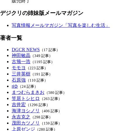
販売終了
デジクリの姉妹版メールマガジン
写真情報メールマガジン「写真を楽しむ生活」
著者一覧
DGCR NEWS
（17 記事）
神田敏晶
（349 記事）
古籏一浩
（1195 記事）
モモヨ
（223 記事）
三井英樹
（191 記事）
石原強
（110 記事）
rゆ
（24 記事）
まつむらまきお
（580 記事）
笠居トシヒロ
（263 記事）
吉井宏
（1296 記事）
海津ヨシノリ
（406 記事）
永吉克之
（298 記事）
茂田カツノリ
（159 記事）
上原ゼンジ
（280 記事）