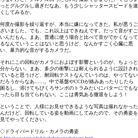
っとグルグルし過ぎだなあ。もう少しシャッタースピードを速
くしてみるか。
何度か撮影を繰り返すが、本当に嫌になってきた。私が悪うご
ざいました。でも、これ以上はできねえです。だって音がすご
いんだもん。まあ、普通に使う場合と比べて音がでかくなって
るなんていうことはないと思うけど、なんかすごく心臓に悪
い、暴力的な音がするカメラだ。
それにこの回転がカメラにおよぼす影響というのが、ちょっと
分からない。まあ、多少の衝撃には耐えられるように設計され
ていると思うけど、耐回転テストなんていうのは、やってない
だろうからなあ……。中で基盤やCCDが絡みあったりしたら
困るし、溶けてちびくろサンボのトラみたいにバターにでもな
ったら目も当てられない。ここは勇気ある撤退をしよう！
ということで、人様にお見せできるような写真は撮れなかった
んだけど、回転している姿を動画にしてみたので、その勇姿を
見てやってください。
◇ドライバードリル・カメラの勇姿
<
http://www.zenji.info/kitsch/doricame/doricame.html