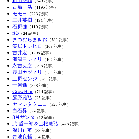
神田敏晶
（349 記事）
古籏一浩
（1195 記事）
モモヨ
（223 記事）
三井英樹
（191 記事）
石原強
（110 記事）
rゆ
（24 記事）
まつむらまきお
（580 記事）
笠居トシヒロ
（263 記事）
吉井宏
（1296 記事）
海津ヨシノリ
（406 記事）
永吉克之
（298 記事）
茂田カツノリ
（159 記事）
上原ゼンジ
（280 記事）
十河進
（828 記事）
GrowHair
（714 記事）
鷹野雅弘
（25 記事）
ヤマシタクニコ
（526 記事）
白石昇
（24 記事）
8月サンタ
（12 記事）
武 盾一郎＆山根康弘
（478 記事）
深川正英
（33 記事）
青池良輔
（34 記事）