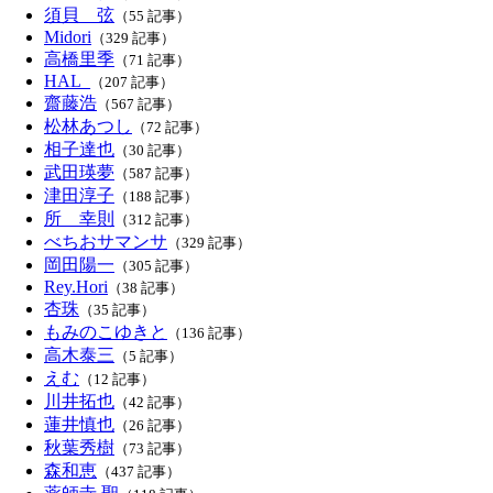
須貝 弦
（55 記事）
Midori
（329 記事）
高橋里季
（71 記事）
HAL_
（207 記事）
齋藤浩
（567 記事）
松林あつし
（72 記事）
相子達也
（30 記事）
武田瑛夢
（587 記事）
津田淳子
（188 記事）
所 幸則
（312 記事）
べちおサマンサ
（329 記事）
岡田陽一
（305 記事）
Rey.Hori
（38 記事）
杏珠
（35 記事）
もみのこゆきと
（136 記事）
高木泰三
（5 記事）
えむ
（12 記事）
川井拓也
（42 記事）
蓮井慎也
（26 記事）
秋葉秀樹
（73 記事）
森和恵
（437 記事）