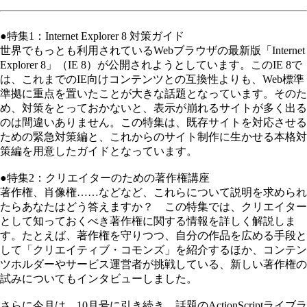
●特集1：Internet Explorer 8 対策ガイド
世界でもっとも利用されているWebブラウザの最新版「Internet
Explorer 8」（IE 8）が公開されようとしています。このIE 8で
は、これまでのIE向けコンテンツとの互換性よりも、Web標準
準拠に重点を置いたことが大きな話題となっています。そのた
め、対策をとっておかないと、表示が崩れるサイトが多く出る
のは間違いありません。この特集は、既存サイトを対応させる
ための緊急対策編と、これからのサイト制作に生かせる本格対
策編を用意したガイドとなっています。
●特集2：クリエイターのための著作権講座
著作権、肖像権……などなど、これらについて説明を求められ
たらあなたはどう答えますか？ この特集では、クリエイター
として知っておくべき著作権に関する情報を詳しく解説しま
す。たとえば、著作権を守りつつ、自分の作品を広める手段と
して「クリエイティブ・コモンズ」を紹介するほか、コンテン
ツホルダーやサービス運営者が挑戦している、新しい著作権の
試みについてもインタビューしました。
さらに今月は、10月号に引き続き、話題のActionScriptライブラ