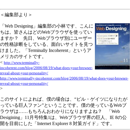
＜編集部より＞
「Web Designing」編集部の小林です、こんに
ちは。皆さんはどのWebブラウザを使ってい
ますか？ 先日、Webブラウザ別にユーザー
の性格診断をしている、面白いサイトを見つ
けました。「Terminally Incoherent」というア
メリカのサイトです。
<
http://www.terminally-
incoherent.com/blog/2006/08/19/what-does-your-browser-
reveal-about-your-personality/
http://www.terminally-incoherent.com/blog/2006/08/19/what-does-your-browser-
reveal-about-your-personality/
>
このサイトによれば、僕の場合は、“ビル・ゲイツになりたが
っている巨人ファン”ということです。僕の使っているWebブ
ラウザは……もちろんおわかりになりますよね？ 「Web
Desigining」11月号特集1は、Webブラウザ界の巨人、IE 8の公
開を目前にした「Internet Explorer 8 対策ガイド」です。