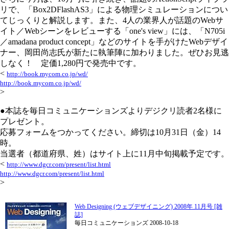
リで、「Box2DFlashAS3」による物理シミュレーションについ
てじっくりと解説します。また、4人の業界人が話題のWebサ
イト／Webシーンをレビューする「one's view」には、「N705i
／amadana product concept」などのサイトを手がけたWebデザイ
ナー、岡田尚志氏が新たに執筆陣に加わりました。ぜひお見逃
しなく！ 定価1,280円で発売中です。
<
http://book.mycom.co.jp/wd/
http://book.mycom.co.jp/wd/
>
●本誌を毎日コミュニケーションズよりデジクリ読者2名様に
プレゼント。
応募フォームをつかってください。締切は10月31日（金）14
時。
当選者（都道府県、姓）はサイト上に11月中旬掲載予定です。
<
http://www.dgcr.com/present/list.html
http://www.dgcr.com/present/list.html
>
Web Designing (ウェブデザイニング) 2008年 11月号 [雑
誌]
毎日コミュニケーションズ 2008-10-18