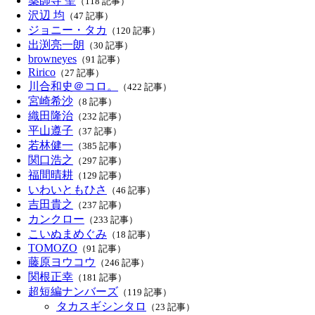
薬師寺 聖
（118 記事）
沢辺 均
（47 記事）
ジョニー・タカ
（120 記事）
出渕亮一朗
（30 記事）
browneyes
（91 記事）
Ririco
（27 記事）
川合和史＠コロ。
（422 記事）
宮崎希沙
（8 記事）
織田隆治
（232 記事）
平山遵子
（37 記事）
若林健一
（385 記事）
関口浩之
（297 記事）
福間晴耕
（129 記事）
いわいともひさ
（46 記事）
吉田貴之
（237 記事）
カンクロー
（233 記事）
こいぬまめぐみ
（18 記事）
TOMOZO
（91 記事）
藤原ヨウコウ
（246 記事）
関根正幸
（181 記事）
超短編ナンバーズ
（119 記事）
タカスギシンタロ
（23 記事）