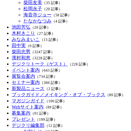
柴田友美
（35 記事）
松岡永子
（20 記事）
海音寺ジョー
（58 記事）
たなかなつみ
（4 記事）
池田芳弘
（20 記事）
木村きこり
（27 記事）
みなみまいこ
（15 記事）
田中実
（6 記事）
柴田忠男
（3247 記事）
濱村和恵
（3228 記事）
デジクリトーク（ゲスト）
（228 記事）
イベント案内
（643 記事）
展覧会案内
（734 記事）
セミナー案内
（366 記事）
新製品ニュース
（2 記事）
ブックガイド／メイキング・オブ・ブックス
（89 記事）
マガジンガイド
（106 記事）
Webサイト案内
（89 記事）
募集案内
（91 記事）
プレゼント
（199 記事）
デジクリ編集部
（12 記事）