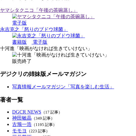
ヤマシタクニコ「午後の茶碗蒸し」
電子版
永吉克之「怒りのブドウ球菌」
書籍版
電子版
十河進「映画がなければ生きていけない」
販売終了
デジクリの姉妹版メールマガジン
写真情報メールマガジン「写真を楽しむ生活」
著者一覧
DGCR NEWS
（17 記事）
神田敏晶
（349 記事）
古籏一浩
（1195 記事）
モモヨ
（223 記事）