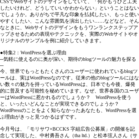
CSSでWebサイトのデザインをしていて、「何かもうひと工夫
したいけれど、どうしていいかわからない」ということはない
でしょうか。ありがちで平凡な印象を払拭したい、もっと使い
やすくしたい、こんな雰囲気を演出したい……などなど。そん
なときに、Webサイトのデザインをもうワンランクステップア
ップさせるための表現やテクニックを、実際のWebサイトやオ
リジナルのサンプルを例に紹介していきます。
●特集2：WordPressを選ぶ理由
─気軽に使えるのに奥が深い、期待のblogツールの魅力を探る
─
今、世界でもっともたくさんのユーザーに使われているblogツ
ールは、実はWordPressなのです。従来の他のblogツールにはな
い数々の魅力を持っているWordPressは、日本でも今後、爆発
的に普及する可能性を秘めています。なぜ、世界各国のユーザ
ーはWordPressに惹かれるのでしょうか？ WordPressを使う
と、いったいどんなことが実現できるのでしょうか？
WordPressのことをよく知らなかったあなたも、WordPressを選
ぶ理由がきっと見つかるはずです。
今月号は、「モリサワ×BCCKS 字組広告公募展」の開催を記
念して実現した、中村勇吾さん（tha ltd.）と松本弦人さん（サ