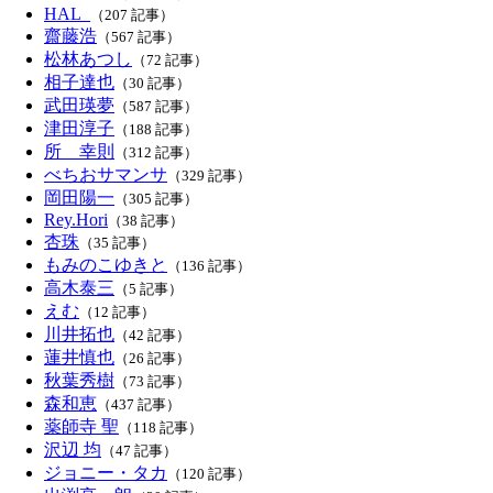
HAL_
（207 記事）
齋藤浩
（567 記事）
松林あつし
（72 記事）
相子達也
（30 記事）
武田瑛夢
（587 記事）
津田淳子
（188 記事）
所 幸則
（312 記事）
べちおサマンサ
（329 記事）
岡田陽一
（305 記事）
Rey.Hori
（38 記事）
杏珠
（35 記事）
もみのこゆきと
（136 記事）
高木泰三
（5 記事）
えむ
（12 記事）
川井拓也
（42 記事）
蓮井慎也
（26 記事）
秋葉秀樹
（73 記事）
森和恵
（437 記事）
薬師寺 聖
（118 記事）
沢辺 均
（47 記事）
ジョニー・タカ
（120 記事）