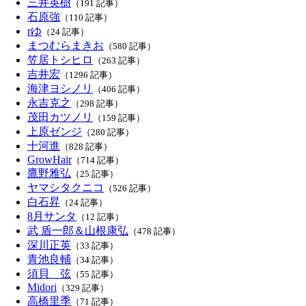
三井英樹
（191 記事）
石原強
（110 記事）
rゆ
（24 記事）
まつむらまきお
（580 記事）
笠居トシヒロ
（263 記事）
吉井宏
（1296 記事）
海津ヨシノリ
（406 記事）
永吉克之
（298 記事）
茂田カツノリ
（159 記事）
上原ゼンジ
（280 記事）
十河進
（828 記事）
GrowHair
（714 記事）
鷹野雅弘
（25 記事）
ヤマシタクニコ
（526 記事）
白石昇
（24 記事）
8月サンタ
（12 記事）
武 盾一郎＆山根康弘
（478 記事）
深川正英
（33 記事）
青池良輔
（34 記事）
須貝 弦
（55 記事）
Midori
（329 記事）
高橋里季
（71 記事）