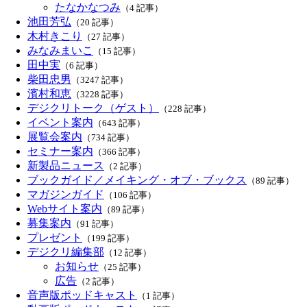
たなかなつみ
（4 記事）
池田芳弘
（20 記事）
木村きこり
（27 記事）
みなみまいこ
（15 記事）
田中実
（6 記事）
柴田忠男
（3247 記事）
濱村和恵
（3228 記事）
デジクリトーク（ゲスト）
（228 記事）
イベント案内
（643 記事）
展覧会案内
（734 記事）
セミナー案内
（366 記事）
新製品ニュース
（2 記事）
ブックガイド／メイキング・オブ・ブックス
（89 記事）
マガジンガイド
（106 記事）
Webサイト案内
（89 記事）
募集案内
（91 記事）
プレゼント
（199 記事）
デジクリ編集部
（12 記事）
お知らせ
（25 記事）
広告
（2 記事）
音声版ポッドキャスト
（1 記事）