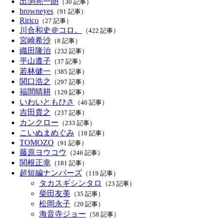
出渕亮一朗
（30 記事）
browneyes
（91 記事）
Ririco
（27 記事）
川合和史＠コロ。
（422 記事）
宮崎希沙
（8 記事）
織田隆治
（232 記事）
平山遵子
（37 記事）
若林健一
（385 記事）
関口浩之
（297 記事）
福間晴耕
（129 記事）
いわいともひさ
（46 記事）
吉田貴之
（237 記事）
カンクロー
（233 記事）
こいぬまめぐみ
（18 記事）
TOMOZO
（91 記事）
藤原ヨウコウ
（246 記事）
関根正幸
（181 記事）
超短編ナンバーズ
（119 記事）
タカスギシンタロ
（23 記事）
柴田友美
（35 記事）
松岡永子
（20 記事）
海音寺ジョー
（58 記事）