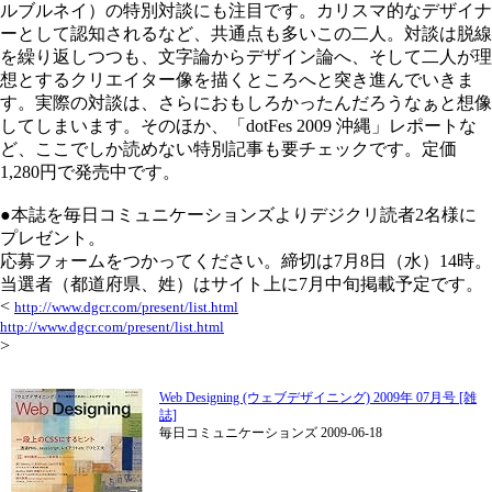
ルブルネイ）の特別対談にも注目です。カリスマ的なデザイナ
ーとして認知されるなど、共通点も多いこの二人。対談は脱線
を繰り返しつつも、文字論からデザイン論へ、そして二人が理
想とするクリエイター像を描くところへと突き進んでいきま
す。実際の対談は、さらにおもしろかったんだろうなぁと想像
してしまいます。そのほか、「dotFes 2009 沖縄」レポートな
ど、ここでしか読めない特別記事も要チェックです。定価
1,280円で発売中です。
●本誌を毎日コミュニケーションズよりデジクリ読者2名様に
プレゼント。
応募フォームをつかってください。締切は7月8日（水）14時。
当選者（都道府県、姓）はサイト上に7月中旬掲載予定です。
<
http://www.dgcr.com/present/list.html
http://www.dgcr.com/present/list.html
>
Web Designing (ウェブデザイニング) 2009年 07月号 [雑
誌]
毎日コミュニケーションズ 2009-06-18