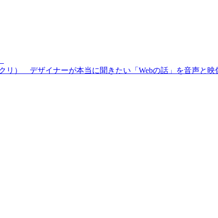
）
会社＋日刊デジクリ） デザイナーが本当に聞きたい「Webの話」を音声と