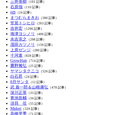
三井英樹
（191 記事）
石原強
（110 記事）
rゆ
（24 記事）
まつむらまきお
（580 記事）
笠居トシヒロ
（263 記事）
吉井宏
（1296 記事）
海津ヨシノリ
（406 記事）
永吉克之
（298 記事）
茂田カツノリ
（159 記事）
上原ゼンジ
（280 記事）
十河進
（828 記事）
GrowHair
（714 記事）
鷹野雅弘
（25 記事）
ヤマシタクニコ
（526 記事）
白石昇
（24 記事）
8月サンタ
（12 記事）
武 盾一郎＆山根康弘
（478 記事）
深川正英
（33 記事）
青池良輔
（34 記事）
須貝 弦
（55 記事）
Midori
（329 記事）
高橋里季
（71 記事）