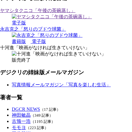
ヤマシタクニコ「午後の茶碗蒸し」
電子版
永吉克之「怒りのブドウ球菌」
書籍版
電子版
十河進「映画がなければ生きていけない」
販売終了
デジクリの姉妹版メールマガジン
写真情報メールマガジン「写真を楽しむ生活」
著者一覧
DGCR NEWS
（17 記事）
神田敏晶
（349 記事）
古籏一浩
（1195 記事）
モモヨ
（223 記事）