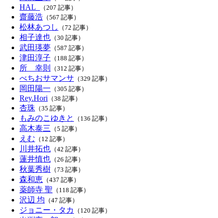
HAL_
（207 記事）
齋藤浩
（567 記事）
松林あつし
（72 記事）
相子達也
（30 記事）
武田瑛夢
（587 記事）
津田淳子
（188 記事）
所 幸則
（312 記事）
べちおサマンサ
（329 記事）
岡田陽一
（305 記事）
Rey.Hori
（38 記事）
杏珠
（35 記事）
もみのこゆきと
（136 記事）
高木泰三
（5 記事）
えむ
（12 記事）
川井拓也
（42 記事）
蓮井慎也
（26 記事）
秋葉秀樹
（73 記事）
森和恵
（437 記事）
薬師寺 聖
（118 記事）
沢辺 均
（47 記事）
ジョニー・タカ
（120 記事）