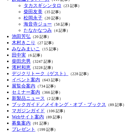
タカスギシンタロ
（23 記事）
柴田友美
（35 記事）
松岡永子
（20 記事）
海音寺ジョー
（58 記事）
たなかなつみ
（4 記事）
池田芳弘
（20 記事）
木村きこり
（27 記事）
みなみまいこ
（15 記事）
田中実
（6 記事）
柴田忠男
（3247 記事）
濱村和恵
（3228 記事）
デジクリトーク（ゲスト）
（228 記事）
イベント案内
（643 記事）
展覧会案内
（734 記事）
セミナー案内
（366 記事）
新製品ニュース
（2 記事）
ブックガイド／メイキング・オブ・ブックス
（89 記事）
マガジンガイド
（106 記事）
Webサイト案内
（89 記事）
募集案内
（91 記事）
プレゼント
（199 記事）