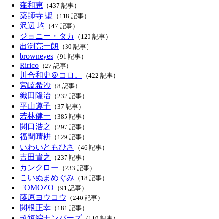
森和恵
（437 記事）
薬師寺 聖
（118 記事）
沢辺 均
（47 記事）
ジョニー・タカ
（120 記事）
出渕亮一朗
（30 記事）
browneyes
（91 記事）
Ririco
（27 記事）
川合和史＠コロ。
（422 記事）
宮崎希沙
（8 記事）
織田隆治
（232 記事）
平山遵子
（37 記事）
若林健一
（385 記事）
関口浩之
（297 記事）
福間晴耕
（129 記事）
いわいともひさ
（46 記事）
吉田貴之
（237 記事）
カンクロー
（233 記事）
こいぬまめぐみ
（18 記事）
TOMOZO
（91 記事）
藤原ヨウコウ
（246 記事）
関根正幸
（181 記事）
超短編ナンバーズ
（119 記事）