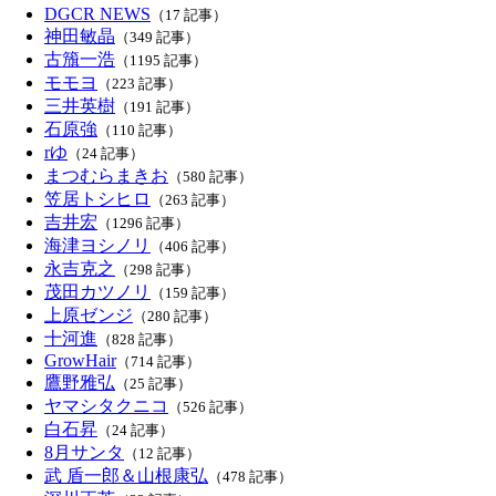
DGCR NEWS
（17 記事）
神田敏晶
（349 記事）
古籏一浩
（1195 記事）
モモヨ
（223 記事）
三井英樹
（191 記事）
石原強
（110 記事）
rゆ
（24 記事）
まつむらまきお
（580 記事）
笠居トシヒロ
（263 記事）
吉井宏
（1296 記事）
海津ヨシノリ
（406 記事）
永吉克之
（298 記事）
茂田カツノリ
（159 記事）
上原ゼンジ
（280 記事）
十河進
（828 記事）
GrowHair
（714 記事）
鷹野雅弘
（25 記事）
ヤマシタクニコ
（526 記事）
白石昇
（24 記事）
8月サンタ
（12 記事）
武 盾一郎＆山根康弘
（478 記事）