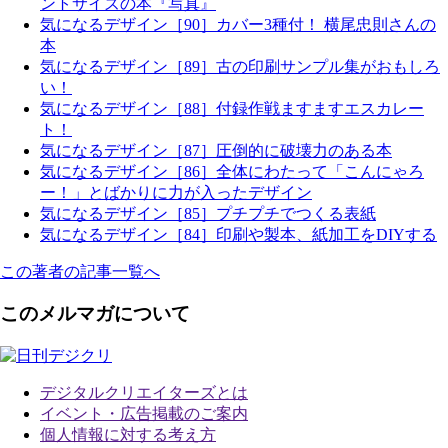
ントサイズの本『写真』
気になるデザイン［90］カバー3種付！ 横尾忠則さんの
本
気になるデザイン［89］古の印刷サンプル集がおもしろ
い！
気になるデザイン［88］付録作戦ますますエスカレー
ト！
気になるデザイン［87］圧倒的に破壊力のある本
気になるデザイン［86］全体にわたって「こんにゃろ
ー！」とばかりに力が入ったデザイン
気になるデザイン［85］プチプチでつくる表紙
気になるデザイン［84］印刷や製本、紙加工をDIYする
この著者の記事一覧へ
このメルマガについて
デジタルクリエイターズ
とは
イベント・広告掲載のご案内
個人情報に対する考え方