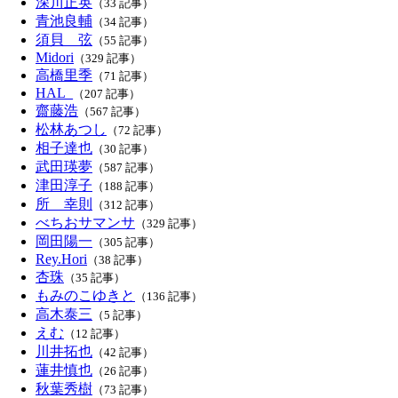
深川正英
（33 記事）
青池良輔
（34 記事）
須貝 弦
（55 記事）
Midori
（329 記事）
高橋里季
（71 記事）
HAL_
（207 記事）
齋藤浩
（567 記事）
松林あつし
（72 記事）
相子達也
（30 記事）
武田瑛夢
（587 記事）
津田淳子
（188 記事）
所 幸則
（312 記事）
べちおサマンサ
（329 記事）
岡田陽一
（305 記事）
Rey.Hori
（38 記事）
杏珠
（35 記事）
もみのこゆきと
（136 記事）
高木泰三
（5 記事）
えむ
（12 記事）
川井拓也
（42 記事）
蓮井慎也
（26 記事）
秋葉秀樹
（73 記事）