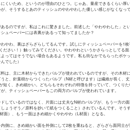
しにくいため、というのが理由のひとつ。じゃあ、量産できるくらい厚
いが、そうするとあのティッシュのやわやわした優しい感じがなくなっ
があるのですが、私はこれに驚きました。前述した「やわやわした」と
ッシュペーパーには表裏があるって知ってましたか？
やわやわ、裏はざらざらしてるんです。試しにティッシュペーパーを1枚
てください！）触ってみてください。やわやわというかさらっとしてる面
によってはそうでない場合もあるようです。私も街なかでもらったポケ
せんでした）
原料は、主に木材からできたパルプが使われているのですが、その木材
言うと、針葉樹からつくったパルプ（N材と呼びます）は繊維が長く、丈
維が短く、きめ細かい。どちらもそれぞれの特徴を持っていて、つくりた
すが、ティッシュペーパーもこの両方のパルプが使われています。
ンドしているのではなく、片面には丈夫なN材のパルプが、もう一方の面
（しょうぞう／原料を抄いて紙をつくること）されているんです。そう
N材面）、もう一面はきめ細かくやわやわ（L材面）となる。
を内側に、きめ細かい面を外側にして2枚を重ねると、ざらざら面同士が