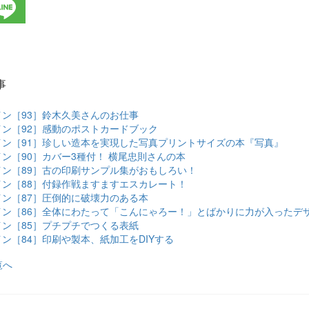
事
ン［93］鈴木久美さんのお仕事
ン［92］感動のポストカードブック
イン［91］珍しい造本を実現した写真プリントサイズの本『写真』
ン［90］カバー3種付！ 横尾忠則さんの本
ン［89］古の印刷サンプル集がおもしろい！
ン［88］付録作戦ますますエスカレート！
ン［87］圧倒的に破壊力のある本
イン［86］全体にわたって「こんにゃろー！」とばかりに力が入ったデ
ン［85］プチプチでつくる表紙
ン［84］印刷や製本、紙加工をDIYする
覧へ