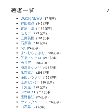
著者一覧
DGCR NEWS
（17 記事）
神田敏晶
（349 記事）
古籏一浩
（1195 記事）
モモヨ
（223 記事）
三井英樹
（191 記事）
石原強
（110 記事）
rゆ
（24 記事）
まつむらまきお
（580 記事）
笠居トシヒロ
（263 記事）
吉井宏
（1296 記事）
海津ヨシノリ
（406 記事）
永吉克之
（298 記事）
茂田カツノリ
（159 記事）
上原ゼンジ
（280 記事）
十河進
（828 記事）
GrowHair
（714 記事）
鷹野雅弘
（25 記事）
ヤマシタクニコ
（526 記事）
白石昇
（24 記事）