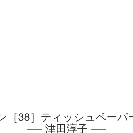
ン［38］ティッシュペーパー
── 津田淳子 ──