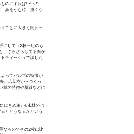
いものにすればいいの
て、鼻をかむ時、痛くな
いうことに大きく関わっ
手にして（2枚一組のも
と、ざらざらしてる面が
ットティッシュで試した
によってパルプの特徴が
夫。広葉樹からつくっ
い紙の特徴や肌質などに
にはきめ細かいL材のパ
するとどうなるかという
重なるのでその2枚は比