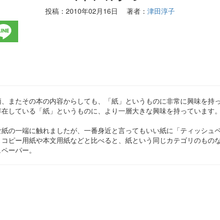
投稿：
2010年02月16日
著者：
津田淳子
柄、またその本の内容からしても、「紙」というものに非常に興味を持
存在している「紙」というものに、より一層大きな興味を持っています
な紙の一端に触れましたが、一番身近と言ってもいい紙に「ティッシュ
、コピー用紙や本文用紙などと比べると、紙という同じカテゴリのもの
ュペーパー。