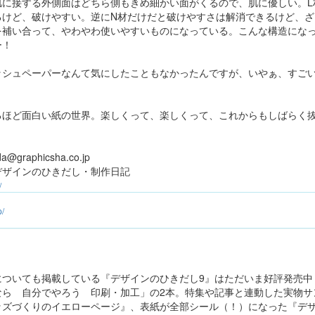
肌に接する外側面はどちら側もきめ細かい面がくるので、肌に優しい。L
るけど、破けやすい。逆にN材だけだと破けやすさは解消できるけど、ざ
を補い合って、やわやわ使いやすいものになっている。こんな構造にな
ー！
ッシュペーパーなんて気にしたこともなかったんですが、いやぁ、すご
るほど面白い紙の世界。楽しくって、楽しくって、これからもしばらく
raphicsha.co.jp
デザインのひきだし・制作日記
/
p/
についても掲載している『デザインのひきだし9』はただいま好評発売中
ら 自分でやろう 印刷・加工」の2本。特集や記事と連動した実物サ
ッズづくりのイエローページ』、表紙が全部シール（！）になった『デ