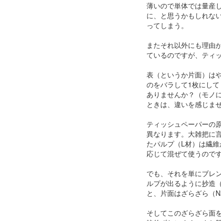
薄いので単体では量産
に、と思うかもしれな
ってしまう。
またそれ以外にも理由
ているのですが、ティ
表（というか片面）は
のをバラして1枚にし
ありませんか？（モノ
ときは、違いを感じま
ティッシュペーパーの
異なります。大雑把に
たパルプ（L材）は繊
応じて混ぜて使うので
でも、それを単にブレ
ルプが出るように抄造
と、片面はざらざら（
そしてこのざらざら面