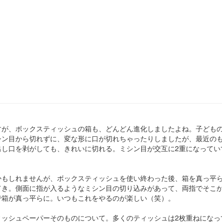
すが、ボックスティッシュの箱も、どんどん進化しましたよね。子ども
シン目から切れずに、変な形に口が切れちゃったりしましたが、最近の
出し口を剥がしても、きれいに切れる。ミシン目が交互に2重になってい
かもしれませんが、ボックスティッシュを使い終わった後、箱を真っ平
てき。側面に指が入るようなミシン目の切り込みがあって、両指でそこ
で箱が真っ平らに。いつもこれをやるのが楽しい（笑）。
ィッシュペーパーそのものについて。多くのティッシュは2枚重ねになっ