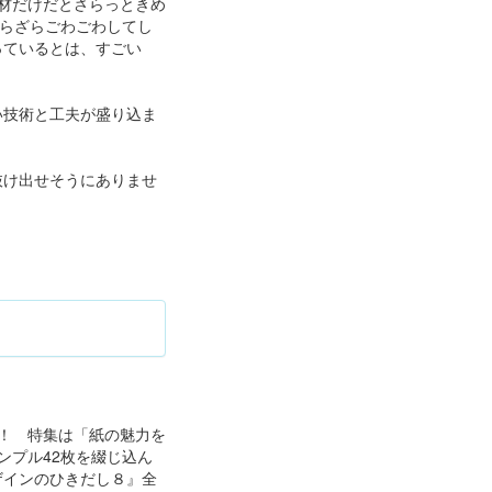
材だけだとさらっときめ
らざらごわごわしてし
っているとは、すごい
い技術と工夫が盛り込ま
抜け出せそうにありませ
！ 特集は「紙の魅力を
ンプル42枚を綴じ込ん
ザインのひきだし８』全