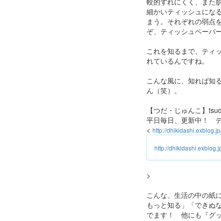
較的ずれにくく、また
細かいティッシュにな
まう。それぞれの弱点
ぞ、ティッシュペーパ
これを知るまで、ティ
れているんですね。
こんな風に、知れば知
ん（笑）。
【つだ・じゅんこ】tsuda@g
平日毎日、更新中！ 
<
http://dhikidashi.exblog.jp
http://dhikidashi.exblog.j
>
こんな、生活の中の紙
もっと知る」「できぬな
でます！ 他にも『グ