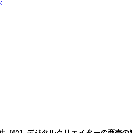
ズ
社［02］デジタルクリエイターの商売の