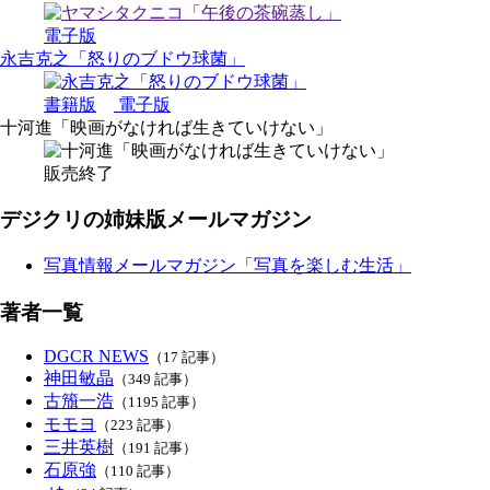
電子版
永吉克之「怒りのブドウ球菌」
書籍版
電子版
十河進「映画がなければ生きていけない」
販売終了
デジクリの姉妹版メールマガジン
写真情報メールマガジン「写真を楽しむ生活」
著者一覧
DGCR NEWS
（17 記事）
神田敏晶
（349 記事）
古籏一浩
（1195 記事）
モモヨ
（223 記事）
三井英樹
（191 記事）
石原強
（110 記事）