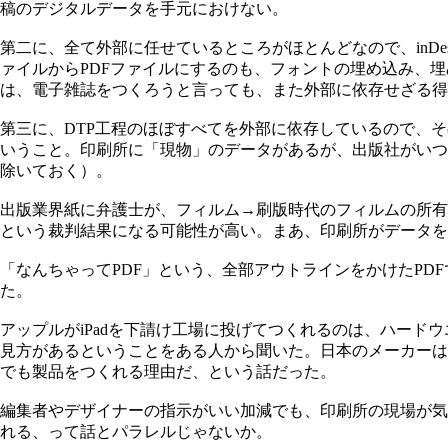
稿のデジタルデータを手元におけない。
第二に、全て外部に任せているところがほとんどなので、inDes
ァイルからPDFファイルにするのも、フォントの埋め込み、
は、電子雑誌をつくろうと言っても、また外部に依存せざる得
第三に、DTP工程のほぼすべてを外部に依存しているので、
いうこと。印刷所に「現物」のデータがあるが、出版社がいつ
除いておく）。
出版業界紙に弁護士が、フィルム→刷版時代のフィルムの所有
という裁判結果になる可能性が高い。まあ、印刷所がデータを
「なんちゃってPDF」という、全部アウトラインをかけたPD
た。
アップルがiPadを下請け工場に投げてつくれるのは、ハー
見方があるということをある人から聞いた。日本のメーカーは
でも製品をつくれる理由だ、という話だった。
編集者やデザイナーの指示がいい加減でも、印刷所の現場が気
れる、って話とパラレルじゃないか。