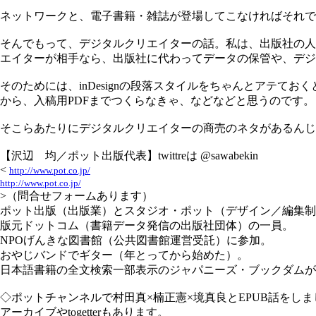
ネットワークと、電子書籍・雑誌が登場してこなければそれで
そんでもって、デジタルクリエイターの話。私は、出版社の人
エイターが相手なら、出版社に代わってデータの保管や、デジ
そのためには、inDesignの段落スタイルをちゃんとアテ
から、入稿用PDFまでつくらなきゃ、などなどと思うのです。
そこらあたりにデジタルクリエイターの商売のネタがあるんじ
【沢辺 均／ポット出版代表】twittreは @sawabekin
<
http://www.pot.co.jp/
http://www.pot.co.jp/
>（問合せフォームあります）
ポット出版（出版業）とスタジオ・ポット（デザイン／編集制
版元ドットコム（書籍データ発信の出版社団体）の一員。
NPOげんきな図書館（公共図書館運営受託）に参加。
おやじバンドでギター（年とってから始めた）。
日本語書籍の全文検索一部表示のジャパニーズ・ブックダムが
◇ポットチャンネルで村田真×楠正憲×境真良とEPUB話をしま
アーカイブやtogetterもあります。