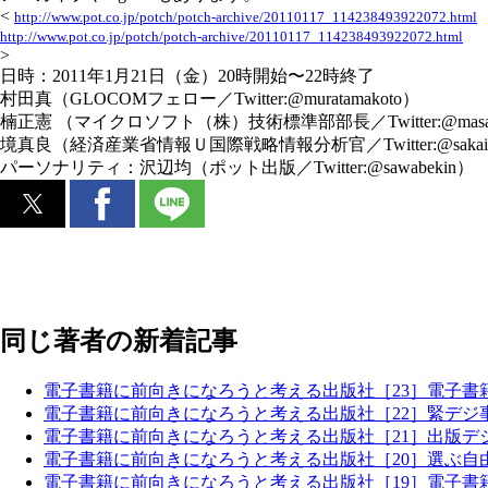
<
http://www.pot.co.jp/potch/potch-archive/20110117_114238493922072.html
http://www.pot.co.jp/potch/potch-archive/20110117_114238493922072.html
>
日時：2011年1月21日（金）20時開始〜22時終了
村田真（GLOCOMフェロー／Twitter:@muratamakoto）
楠正憲 （マイクロソフト（株）技術標準部部長／Twitter:@masa
境真良（経済産業省情報Ｕ国際戦略情報分析官／Twitter:@sakai
パーソナリティ：沢辺均（ポット出版／Twitter:@sawabekin）
同じ著者の新着記事
電子書籍に前向きになろうと考える出版社［23］電子書
電子書籍に前向きになろうと考える出版社［22］緊デジ
電子書籍に前向きになろうと考える出版社［21］出版デ
電子書籍に前向きになろうと考える出版社［20］選ぶ自
電子書籍に前向きになろうと考える出版社［19］電子書