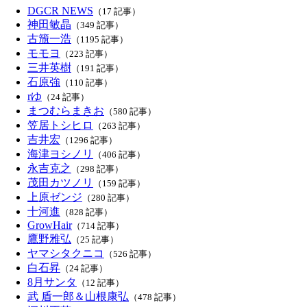
DGCR NEWS
（17 記事）
神田敏晶
（349 記事）
古籏一浩
（1195 記事）
モモヨ
（223 記事）
三井英樹
（191 記事）
石原強
（110 記事）
rゆ
（24 記事）
まつむらまきお
（580 記事）
笠居トシヒロ
（263 記事）
吉井宏
（1296 記事）
海津ヨシノリ
（406 記事）
永吉克之
（298 記事）
茂田カツノリ
（159 記事）
上原ゼンジ
（280 記事）
十河進
（828 記事）
GrowHair
（714 記事）
鷹野雅弘
（25 記事）
ヤマシタクニコ
（526 記事）
白石昇
（24 記事）
8月サンタ
（12 記事）
武 盾一郎＆山根康弘
（478 記事）