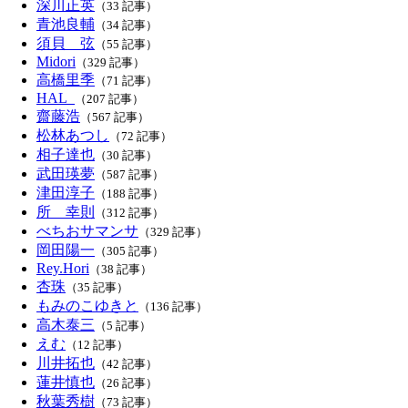
深川正英
（33 記事）
青池良輔
（34 記事）
須貝 弦
（55 記事）
Midori
（329 記事）
高橋里季
（71 記事）
HAL_
（207 記事）
齋藤浩
（567 記事）
松林あつし
（72 記事）
相子達也
（30 記事）
武田瑛夢
（587 記事）
津田淳子
（188 記事）
所 幸則
（312 記事）
べちおサマンサ
（329 記事）
岡田陽一
（305 記事）
Rey.Hori
（38 記事）
杏珠
（35 記事）
もみのこゆきと
（136 記事）
高木泰三
（5 記事）
えむ
（12 記事）
川井拓也
（42 記事）
蓮井慎也
（26 記事）
秋葉秀樹
（73 記事）