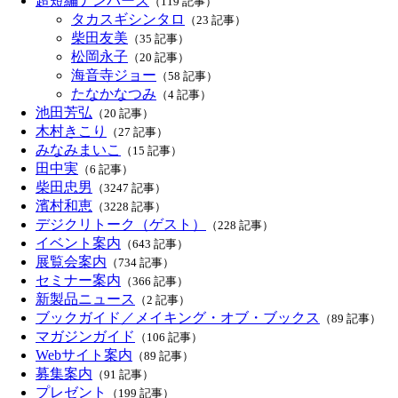
超短編ナンバーズ
（119 記事）
タカスギシンタロ
（23 記事）
柴田友美
（35 記事）
松岡永子
（20 記事）
海音寺ジョー
（58 記事）
たなかなつみ
（4 記事）
池田芳弘
（20 記事）
木村きこり
（27 記事）
みなみまいこ
（15 記事）
田中実
（6 記事）
柴田忠男
（3247 記事）
濱村和恵
（3228 記事）
デジクリトーク（ゲスト）
（228 記事）
イベント案内
（643 記事）
展覧会案内
（734 記事）
セミナー案内
（366 記事）
新製品ニュース
（2 記事）
ブックガイド／メイキング・オブ・ブックス
（89 記事）
マガジンガイド
（106 記事）
Webサイト案内
（89 記事）
募集案内
（91 記事）
プレゼント
（199 記事）