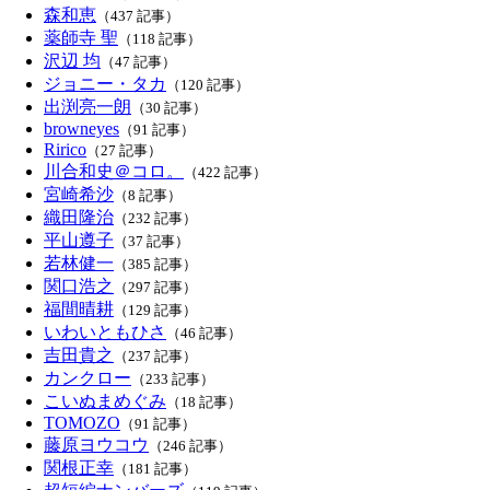
森和恵
（437 記事）
薬師寺 聖
（118 記事）
沢辺 均
（47 記事）
ジョニー・タカ
（120 記事）
出渕亮一朗
（30 記事）
browneyes
（91 記事）
Ririco
（27 記事）
川合和史＠コロ。
（422 記事）
宮崎希沙
（8 記事）
織田隆治
（232 記事）
平山遵子
（37 記事）
若林健一
（385 記事）
関口浩之
（297 記事）
福間晴耕
（129 記事）
いわいともひさ
（46 記事）
吉田貴之
（237 記事）
カンクロー
（233 記事）
こいぬまめぐみ
（18 記事）
TOMOZO
（91 記事）
藤原ヨウコウ
（246 記事）
関根正幸
（181 記事）