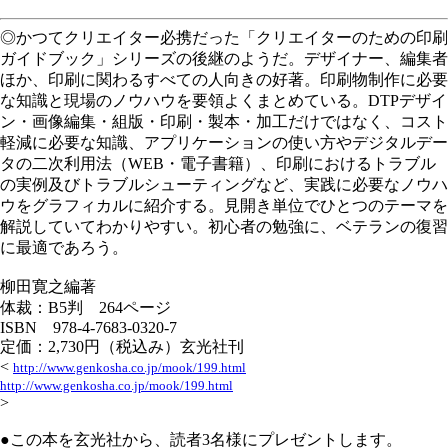
◎かつてクリエイター必携だった「クリエイターのための印刷
ガイドブック」シリーズの後継のようだ。デザイナー、編集者
ほか、印刷に関わるすべての人向きの好著。印刷物制作に必要
な知識と現場のノウハウを要領よくまとめている。DTPデザイ
ン・画像編集・組版・印刷・製本・加工だけではなく、コスト
軽減に必要な知識、アプリケーションの使い方やデジタルデー
タの二次利用法（WEB・電子書籍）、印刷におけるトラブル
の実例及びトラブルシューティングなど、実践に必要なノウハ
ウをグラフィカルに紹介する。見開き単位でひとつのテーマを
解説していてわかりやすい。初心者の勉強に、ベテランの復習
に最適であろう。
柳田寛之編著
体裁：B5判 264ページ
ISBN 978-4-7683-0320-7
定価：2,730円（税込み）玄光社刊
<
http://www.genkosha.co.jp/mook/199.html
http://www.genkosha.co.jp/mook/199.html
>
●この本を玄光社から、読者3名様にプレゼントします。