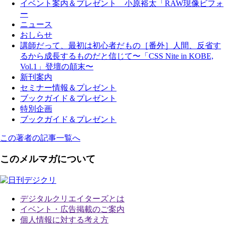
イベント案内＆プレゼント 小原裕太「RAW現像ビフォ
ー
ニュース
おしらせ
講師だって、最初は初心者だもの［番外］人間、反省す
るから成長するものだと信じて〜「CSS Nite in KOBE,
Vol.1」登壇の顛末〜
新刊案内
セミナー情報＆プレゼント
ブックガイド＆プレゼント
特別企画
ブックガイド＆プレゼント
この著者の記事一覧へ
このメルマガについて
デジタルクリエイターズ
とは
イベント・広告掲載のご案内
個人情報に対する考え方