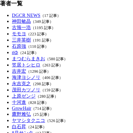
著者一覧
DGCR NEWS
（17 記事）
神田敏晶
（349 記事）
古籏一浩
（1195 記事）
モモヨ
（223 記事）
三井英樹
（191 記事）
石原強
（110 記事）
rゆ
（24 記事）
まつむらまきお
（580 記事）
笠居トシヒロ
（263 記事）
吉井宏
（1296 記事）
海津ヨシノリ
（406 記事）
永吉克之
（298 記事）
茂田カツノリ
（159 記事）
上原ゼンジ
（280 記事）
十河進
（828 記事）
GrowHair
（714 記事）
鷹野雅弘
（25 記事）
ヤマシタクニコ
（526 記事）
白石昇
（24 記事）
8月サンタ