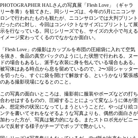
PHOTOGRAPHER HALさんの写真展「Flesh Love」（ギャラ
リー冬青）を観てきた。同シリーズは、今年の5月にニコンサ
ロンで行われたものも観たが、ニコンサロンでは大判プリント
だったのに対し、今回はコンパクトなサイズにプリントして展
示を行なっている。同じシリーズでも、サイズの大小で与える
イメージ変わってくるのでなかなか面白い。
「Flesh Love」の撮影はカップルを布団の圧縮袋に入れて空気
を抜き、食品の真空パックのようにした状態で行われる。ヌー
ドの場合もあるし、派手な衣装に身を包んでいる場合もある。
被写体はある時点から息を留めているので、2〜3回シャッター
を切ったら、すぐに袋を開けて解放する、というかなり緊張感
のある撮影現場になるとのこと。
この写真の面白いところは、撮影前に服装やポーズなどの打ち
合わせはするものの、圧縮することによって変なふうに体が歪
み、想定外の状況になってしまうということだ。やっぱり絵コ
ンテを書いてそれをなぞるような写真よりも、偶然の面白さが
加わった方が、写真は魅力的になる。またストロボ光がビニー
ルで反射する様子がチープでポップで艶かしい。