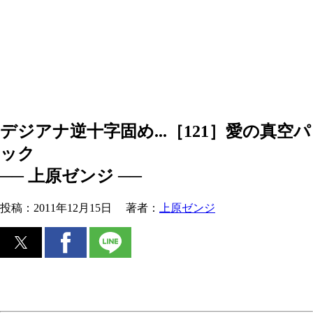
デジアナ逆十字固め...［121］愛の真空パ
ック
── 上原ゼンジ ──
投稿：
2011年12月15日
著者：
上原ゼンジ