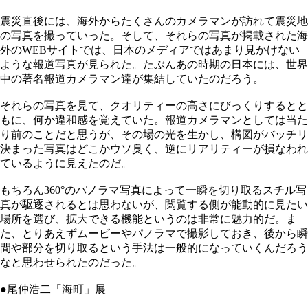
震災直後には、海外からたくさんのカメラマンが訪れて震災地
の写真を撮っていった。そして、それらの写真が掲載された海
外のWEBサイトでは、日本のメディアではあまり見かけない
ような報道写真が見られた。たぶんあの時期の日本には、世界
中の著名報道カメラマン達が集結していたのだろう。
それらの写真を見て、クオリティーの高さにびっくりするとと
もに、何か違和感を覚えていた。報道カメラマンとしては当た
り前のことだと思うが、その場の光を生かし、構図がバッチリ
決まった写真はどこかウソ臭く、逆にリアリティーが損なわれ
ているように見えたのだ。
もちろん360°のパノラマ写真によって一瞬を切り取るスチル写
真が駆逐されるとは思わないが、閲覧する側が能動的に見たい
場所を選び、拡大できる機能というのは非常に魅力的だ。ま
た、とりあえずムービーやパノラマで撮影しておき、後から瞬
間や部分を切り取るという手法は一般的になっていくんだろう
なと思わせられたのだった。
●尾仲浩二「海町」展