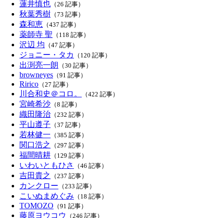
蓮井慎也
（26 記事）
秋葉秀樹
（73 記事）
森和恵
（437 記事）
薬師寺 聖
（118 記事）
沢辺 均
（47 記事）
ジョニー・タカ
（120 記事）
出渕亮一朗
（30 記事）
browneyes
（91 記事）
Ririco
（27 記事）
川合和史＠コロ。
（422 記事）
宮崎希沙
（8 記事）
織田隆治
（232 記事）
平山遵子
（37 記事）
若林健一
（385 記事）
関口浩之
（297 記事）
福間晴耕
（129 記事）
いわいともひさ
（46 記事）
吉田貴之
（237 記事）
カンクロー
（233 記事）
こいぬまめぐみ
（18 記事）
TOMOZO
（91 記事）
藤原ヨウコウ
（246 記事）