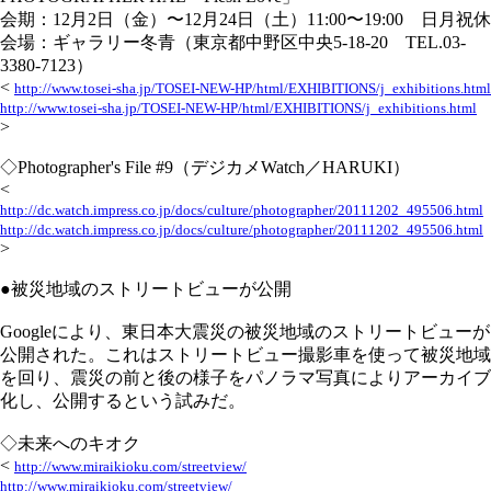
会期：12月2日（金）〜12月24日（土）11:00〜19:00 日月祝休
会場：ギャラリー冬青（東京都中野区中央5-18-20 TEL.03-
3380-7123）
<
http://www.tosei-sha.jp/TOSEI-NEW-HP/html/EXHIBITIONS/j_exhibitions.html
http://www.tosei-sha.jp/TOSEI-NEW-HP/html/EXHIBITIONS/j_exhibitions.html
>
◇Photographer's File #9（デジカメWatch／HARUKI）
<
http://dc.watch.impress.co.jp/docs/culture/photographer/20111202_495506.html
http://dc.watch.impress.co.jp/docs/culture/photographer/20111202_495506.html
>
●被災地域のストリートビューが公開
Googleにより、東日本大震災の被災地域のストリートビューが
公開された。これはストリートビュー撮影車を使って被災地域
を回り、震災の前と後の様子をパノラマ写真によりアーカイブ
化し、公開するという試みだ。
◇未来へのキオク
<
http://www.miraikioku.com/streetview/
http://www.miraikioku.com/streetview/