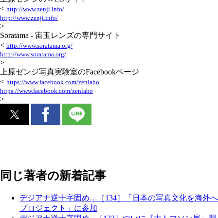
<
http://www.zenji.info/
http://www.zenji.info/
>
Soratama - 宙玉レンズの専門サイト
<
http://www.soratama.org/
http://www.soratama.org/
>
上原ゼンジ写真実験室のFacebookページ
<
https://www.facebook.com/zenlabo
https://www.facebook.com/zenlabo
>
同じ著者の新着記事
デジアナ逆十字固め…［134］「日本の写真文化を海外へ
プロジェクト」に参加