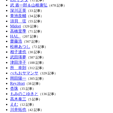
（12 記事）
武 盾一郎＆山根康弘
（478 記事）
深川正英
（33 記事）
青池良輔
（34 記事）
須貝 弦
（55 記事）
Midori
（329 記事）
高橋里季
（71 記事）
HAL_
（207 記事）
齋藤浩
（567 記事）
松林あつし
（72 記事）
相子達也
（30 記事）
武田瑛夢
（587 記事）
津田淳子
（188 記事）
所 幸則
（312 記事）
べちおサマンサ
（329 記事）
岡田陽一
（305 記事）
Rey.Hori
（38 記事）
杏珠
（35 記事）
もみのこゆきと
（136 記事）
高木泰三
（5 記事）
えむ
（12 記事）
川井拓也
（42 記事）