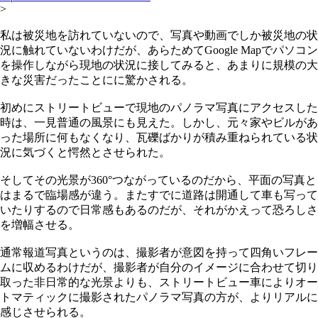
>
私は被災地を訪れていないので、写真や動画でしか被災地の状
況に触れていないわけだが、あらためてGoogle Mapでパソコン
を操作しながら現地の状況に接してみると、あまりに規模の大
きな災害だったことにに驚かされる。
初めにストリートビューで現地のパノラマ写真にアクセスした
時は、一見普通の風景にも見えた。しかし、元々家やビルがあ
った場所に何もなくなり、瓦礫ばかりが積み重ねられている状
況に気づくと愕然とさせられた。
そしてその光景が360°つながっているのだから、平面の写真と
はまるで臨場感が違う。またすでに道路は開通して車も写って
いたりするので日常感もあるのだが、それがかえって恐ろしさ
を増幅させる。
通常報道写真というのは、撮影者が意図を持って四角いフレー
ムに収めるわけだが、撮影者が自分のイメージに合わせて切り
取った非日常的な光景よりも、ストリートビュー車によりオー
トマティックに撮影されたパノラマ写真の方が、よりリアルに
感じさせられる。