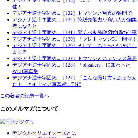
デジアナ逆十字固め...［133］ついに『大トマソン展』開
催！
デジアナ逆十字固め...［132］トマソンと写真の狭間で
デジアナ逆十字固め...［132］靴販売能力が高い人が編集
者になると
デジアナ逆十字固め...［131］驚くべき鳥瞰図絵師の仕事
デジアナ逆十字固め...［130］「プレトマソン31」開催！
デジアナ逆十字固め...［129］そして、ちょっかいを出し
まくる
デジアナ逆十字固め...［128］トマソンとステンレス鳥居
デジアナ逆十字固め...［128］「bitgallery」に加わった
WEB写真集
デジアナ逆十字固め...［127］『こんな撮り方もあったん
だ！ アイディア写真術』刊行
この著者の記事一覧へ
このメルマガについて
デジタルクリエイターズ
とは