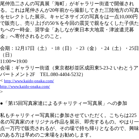
尾仲浩二さんの写真展「海町」がギャラリー街道で開催され
る。これは尾仲さんが20年前から撮影してきた三陸地方の写真
をセレクトした展示。キャビネサイズの写真をは一点10,000円
で販売し、売り上げの50％を今回の震災で親をなくした子供た
ちへの一時金、奨学金「あしなが東日本大地震・津波遺児募
金」へ寄付されるとのこと。
会期：12月17日（土）・18（日）・23（金）・24（土）・25日
（日）
11:00〜19:00
会場：ギャラリー街道（東京都杉並区成田東5-23-2 いわとうア
パートメント2F TEL.080-4404-5232）
<
http://www.kaido-onaka.com/
http://www.kaido-onaka.com/
>
●「第15回写真家達によるチャリティー写真展」への参加
私もチャリティー写真展に参加させていただく。こちらは225
名の写真家のオリジナル作品を展示、即売するもの。やはり一
点一万円で販売されるが、その場で持ち帰りとなるので、興味
のある方は早めのご来場をお勧めします。