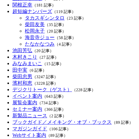
関根正幸
（181 記事）
超短編ナンバーズ
（119 記事）
タカスギシンタロ
（23 記事）
柴田友美
（35 記事）
松岡永子
（20 記事）
海音寺ジョー
（58 記事）
たなかなつみ
（4 記事）
池田芳弘
（20 記事）
木村きこり
（27 記事）
みなみまいこ
（15 記事）
田中実
（6 記事）
柴田忠男
（3247 記事）
濱村和恵
（3228 記事）
デジクリトーク（ゲスト）
（228 記事）
イベント案内
（643 記事）
展覧会案内
（734 記事）
セミナー案内
（366 記事）
新製品ニュース
（2 記事）
ブックガイド／メイキング・オブ・ブックス
（89 記事）
マガジンガイド
（106 記事）
Webサイト案内
（89 記事）