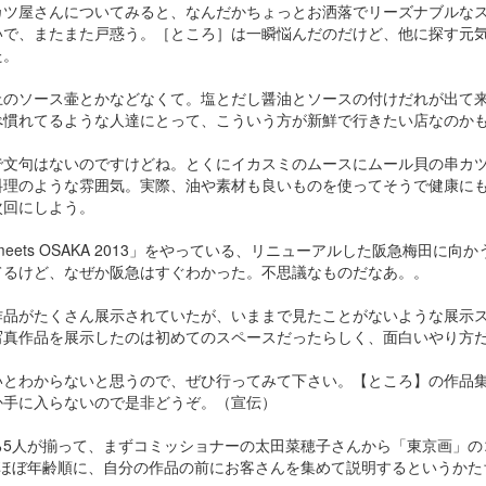
カツ屋さんについてみると、なんだかちょっとお洒落でリーズナブルな
いで、またまた戸惑う。［ところ］は一瞬悩んだのだけど、他に探す元
た。
止のソース壷とかなどなくて。塩とだし醤油とソースの付けだれが出て
べ慣れてるような人達にとって、こういう方が新鮮で行きたい店なのか
で文句はないのですけどね。とくにイカスミのムースにムール貝の串カ
料理のような雰囲気。実際、油や素材も良いものを使ってそうで健康に
次回にしよう。
eets OSAKA 2013」をやっている、リニューアルした阪急梅田に
てるけど、なぜか阪急はすぐわかった。不思議なものだなあ。。
作品がたくさん展示されていたが、いままで見たことがないような展示
写真作品を展示したのは初めてのスペースだったらしく、面白いやり方
わからないと思うので、ぜひ行ってみて下さい。【ところ】の作品集「one
か手に入らないので是非どうぞ。（宣伝）
る5人が揃って、まずコミッショナーの太田菜穂子さんから「東京画」の
がほぼ年齢順に、自分の作品の前にお客さんを集めて説明するというかた