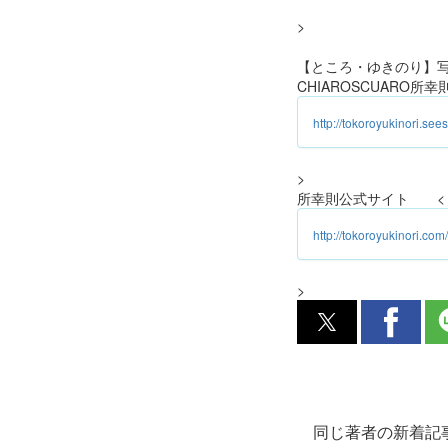
>
【ところ・ゆきのり】
CHIAROSCUARO所幸
http://tokoroyukinori.see
>
所幸則公式サイト 
http://tokoroyukinori.com/
>
同じ著者の新着記