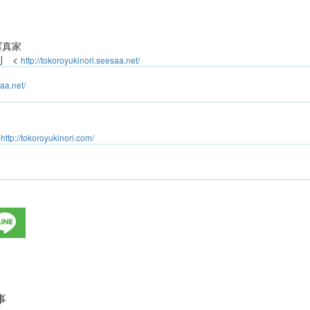
写真家
則 <
http://tokoroyukinori.seesaa.net/
saa.net/
<
http://tokoroyukinori.com/
事