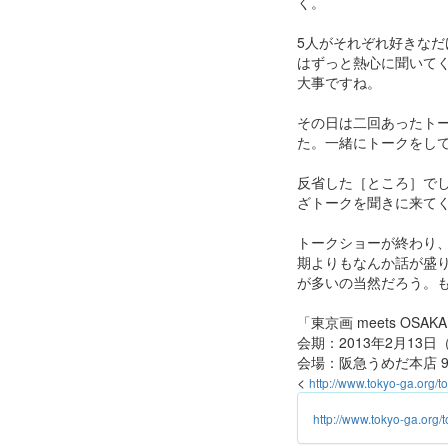
く。
5人がそれぞれ好きな
はずっと熱心に聞いて
大事ですね。
その日は二回あったト
た。一緒にトークをし
反省した［ところ］で
ざトークを聞きに来て
トークショーが終わり
期よりもなんか話が盛
が多いの当然だろう。
「東京画 meets OSAKA
会期：2013年2月13日
会場：阪急うめだ本店 
<
http://www.tokyo-ga.org/t
http://www.tokyo-ga.org/