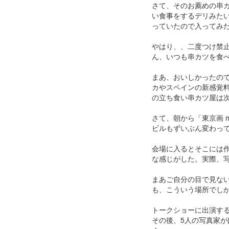
さて、そのお薦めの串
い食事をするデリみた
っていたので入ってみ
やはり、、二度つけ禁
ん、いつも串カツを食
まあ、おいしかったの
カやスペインの新感覚
の立ち食い串カツ屋は
さて、朝から「東京画 m
ビルもずいぶん変わっ
会場に入るとそこには
な感じがした。実際、
まあご自分の目で見ないと
も、こういう場所でし
トークショーに出演す
その後、5人の写真家