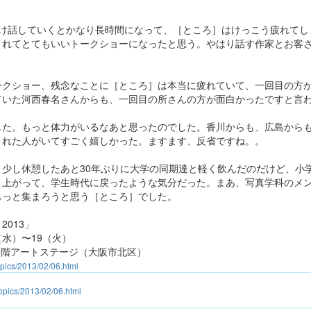
だけ話していくとかなり長時間になって、［ところ］はけっこう疲れてし
くれてとてもいいトークショーになったと思う。やはり話す作家とお客
ークショー、残念なことに［ところ］は本当に疲れていて、一回目の方
ていた河西春名さんからも、一回目の所さんの方が面白かったですと言
した。もっと体力がいるなあと思ったのでした。香川からも、広島から
くれた人がいてすごく嬉しかった。ますます、反省ですね。。
、少し休憩したあと30年ぶりに大学の同期達と軽く飲んだのだけど、小
り上がって、学生時代に戻ったような気分だった。まあ、写真学科のメ
もっと集まろうと思う［ところ］でした。
 2013」
（水）〜19（火）
9階アートステージ（大阪市北区）
opics/2013/02/06.html
topics/2013/02/06.html