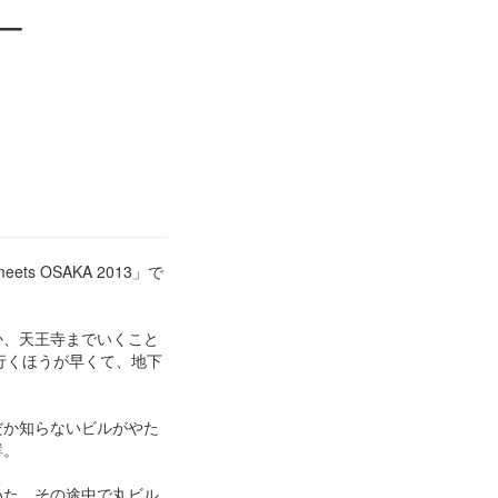
──
 OSAKA 2013」で
か、天王寺までいくこと
行くほうが早くて、地下
だか知らないビルがやた
鮮。
いた。その途中で丸ビル