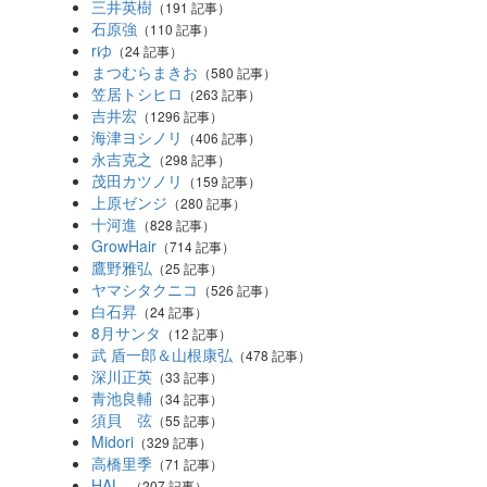
三井英樹
（191 記事）
石原強
（110 記事）
rゆ
（24 記事）
まつむらまきお
（580 記事）
笠居トシヒロ
（263 記事）
吉井宏
（1296 記事）
海津ヨシノリ
（406 記事）
永吉克之
（298 記事）
茂田カツノリ
（159 記事）
上原ゼンジ
（280 記事）
十河進
（828 記事）
GrowHair
（714 記事）
鷹野雅弘
（25 記事）
ヤマシタクニコ
（526 記事）
白石昇
（24 記事）
8月サンタ
（12 記事）
武 盾一郎＆山根康弘
（478 記事）
深川正英
（33 記事）
青池良輔
（34 記事）
須貝 弦
（55 記事）
Midori
（329 記事）
高橋里季
（71 記事）
HAL_
（207 記事）