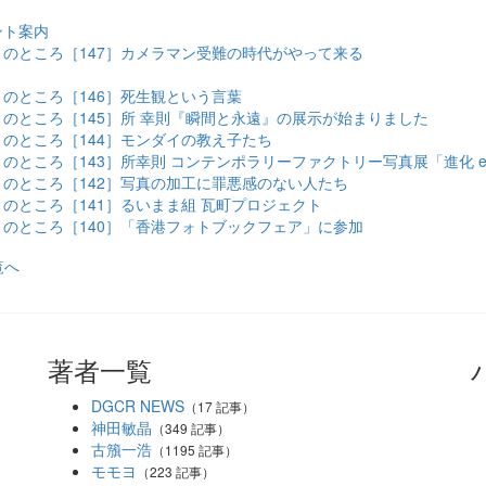
ント案内
のところ［147］カメラマン受難の時代がやって来る
のところ［146］死生観という言葉
のところ［145］所 幸則『瞬間と永遠』の展示が始まりました
のところ［144］モンダイの教え子たち
ところ［143］所幸則 コンテンポラリーファクトリー写真展「進化 evolut
のところ［142］写真の加工に罪悪感のない人たち
のところ［141］るいまま組 瓦町プロジェクト
のところ［140］「香港フォトブックフェア」に参加
覧へ
著者一覧
DGCR NEWS
（17 記事）
神田敏晶
（349 記事）
古籏一浩
（1195 記事）
モモヨ
（223 記事）