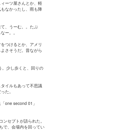
スィーツ屋さんとか、軽
気もなかったし、雨も降
来て、うーむ。。たぶ
もなー。。
ツをつけるとか、アメリ
もよさそうだ。昔ながら
向かう。少し歩くと、回りの
スタイルもあって不思議
だった。
 second 01」
コンセプトが語られた。
ちで、会場内を回ってい