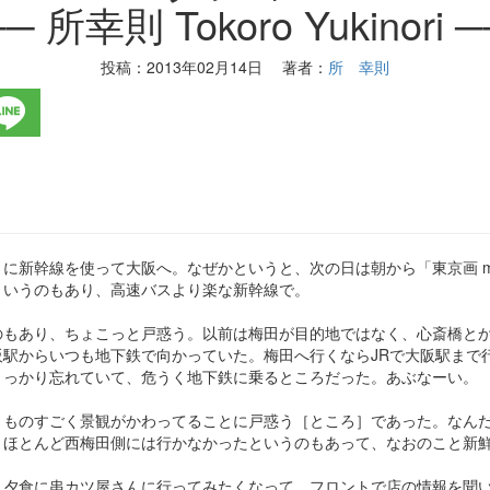
─ 所幸則 Tokoro Yukinori 
投稿：
2013年02月14日
著者：
所 幸則
新幹線を使って大阪へ。なぜかというと、次の日は朝から「東京画 meets
というのもあり、高速バスより楽な新幹線で。
のもあり、ちょこっと戸惑う。以前は梅田が目的地ではなく、心斎橋と
阪駅からいつも地下鉄で向かっていた。梅田へ行くならJRで大阪駅まで
うっかり忘れていて、危うく地下鉄に乗るところだった。あぶなーい。
、ものすごく景観がかわってることに戸惑う［ところ］であった。なん
、ほとんど西梅田側には行かなかったというのもあって、なおのこと新
、夕食に串カツ屋さんに行ってみたくなって、フロントで店の情報を聞