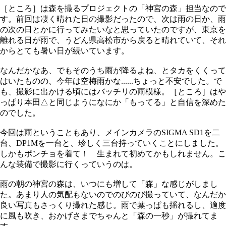
［ところ］は森を撮るプロジェクトの「神宮の森」担当なので
す。前回は凄く晴れた日の撮影だったので、次は雨の日か、雨
の次の日とかに行ってみたいなと思っていたのですが、東京を
離れる日が雨で、うどん県高松市から戻ると晴れていて、それ
からとても暑い日が続いています。
なんだかなあ、でもそのうち雨が降るよね、とタカをくくって
はいたものの、今年は空梅雨かな......ちょっと不安でした。で
も、撮影に出かける頃にはバッチリの雨模様。［ところ］はや
っぱり本田△と同じようになにか「もってる」と自信を深めた
のでした。
今回は雨ということもあり、メインカメラのSIGMA SD1を二
台、DP1Mを一台と、珍しく三台持っていくことにしました。
しかもポンチョを着て！ 生まれて初めてかもしれません。こ
んな装備で撮影に行くっていうのは。
雨の朝の神宮の森は、いつにも増して「森」な感じがしまし
た。あまり人の気配もないのでのびのび撮っていて、なんだか
良い写真もさっくり撮れた感じ。雨で葉っぱも揺れるし、適度
に風も吹き、おかげさまでちゃんと「森の一秒」が撮れてま