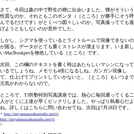
さて、今回は森の中で野生の狸に出会いました。狸がそういう
性質なのか、それともこのポンタ（［ところ］が勝手にそう呼
んでるだけです）がとくべつ図々しいのか。写真撮ってても逃
げようともしないのが意外でした。
しかし、シグマを使っているとライトルームで現像できないの
が困る。データがとても重くストレスが溜まります。いま新し
いMacBookproを物色している［ところ］です。
次回、この欄のテキストを書く時はあたらしいマシンになって
いるでしょうね。メモリも4倍になるしね。ガンガン現像し
て、仕上げてプリントしていかないと。［ところ］もいつまで
元気かわからないので。
ところで、TJ所塾特別写真講座では、熱心に毎回通ってくる二
人がとくに上達が早くビックリしました。やっぱり執着心だよ
ね。詳しくはこちらに問い合わせてね。次回は7月28日です。
<
http://miyamasuzakastudio.net/tj/
http://miyamasuzakastudio.net/tj/
>