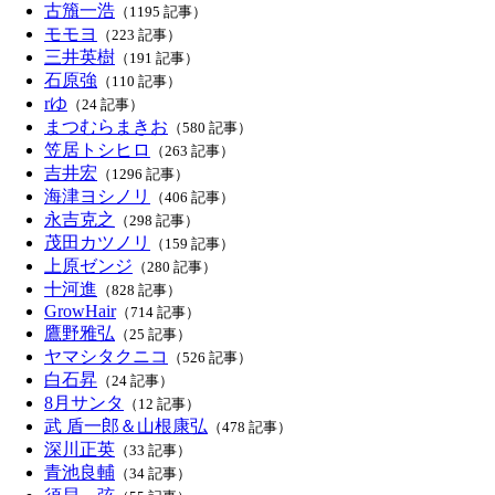
古籏一浩
（1195 記事）
モモヨ
（223 記事）
三井英樹
（191 記事）
石原強
（110 記事）
rゆ
（24 記事）
まつむらまきお
（580 記事）
笠居トシヒロ
（263 記事）
吉井宏
（1296 記事）
海津ヨシノリ
（406 記事）
永吉克之
（298 記事）
茂田カツノリ
（159 記事）
上原ゼンジ
（280 記事）
十河進
（828 記事）
GrowHair
（714 記事）
鷹野雅弘
（25 記事）
ヤマシタクニコ
（526 記事）
白石昇
（24 記事）
8月サンタ
（12 記事）
武 盾一郎＆山根康弘
（478 記事）
深川正英
（33 記事）
青池良輔
（34 記事）