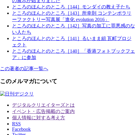
の展示が始まりました
ところのほんとのところ［144］モンダイの教え子たち
ところのほんとのところ［143］所幸則 コンテンポラリ
ーファクトリー写真展「進化 evolution 2016」
ところのほんとのところ［142］写真の加工に罪悪感のな
い人たち
ところのほんとのところ［141］るいまま組 瓦町プロジ
ェクト
ところのほんとのところ［140］「香港フォトブックフェ
ア」に参加
この著者の記事一覧へ
このメルマガについて
デジタルクリエイターズ
とは
イベント・広告掲載のご案内
個人情報に対する考え方
RSS
Facebook
Twitter