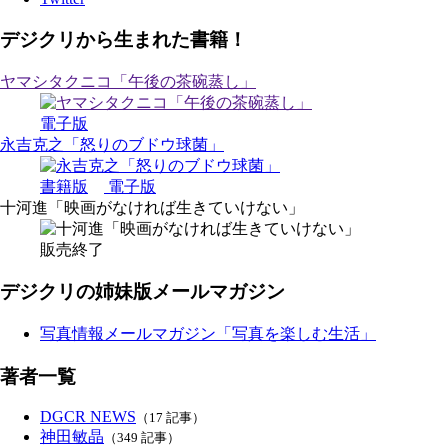
デジクリから生まれた書籍！
ヤマシタクニコ「午後の茶碗蒸し」
電子版
永吉克之「怒りのブドウ球菌」
書籍版
電子版
十河進「映画がなければ生きていけない」
販売終了
デジクリの姉妹版メールマガジン
写真情報メールマガジン「写真を楽しむ生活」
著者一覧
DGCR NEWS
（17 記事）
神田敏晶
（349 記事）