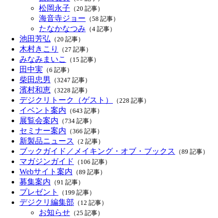
松岡永子
（20 記事）
海音寺ジョー
（58 記事）
たなかなつみ
（4 記事）
池田芳弘
（20 記事）
木村きこり
（27 記事）
みなみまいこ
（15 記事）
田中実
（6 記事）
柴田忠男
（3247 記事）
濱村和恵
（3228 記事）
デジクリトーク（ゲスト）
（228 記事）
イベント案内
（643 記事）
展覧会案内
（734 記事）
セミナー案内
（366 記事）
新製品ニュース
（2 記事）
ブックガイド／メイキング・オブ・ブックス
（89 記事）
マガジンガイド
（106 記事）
Webサイト案内
（89 記事）
募集案内
（91 記事）
プレゼント
（199 記事）
デジクリ編集部
（12 記事）
お知らせ
（25 記事）