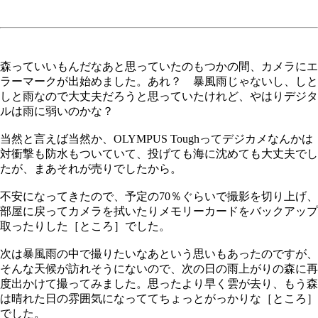
森っていいもんだなあと思っていたのもつかの間、カメラにエ
ラーマークが出始めました。あれ？ 暴風雨じゃないし、しと
しと雨なので大丈夫だろうと思っていたけれど、やはりデジタ
ルは雨に弱いのかな？
当然と言えば当然か、OLYMPUS Toughってデジカメなんかは
対衝撃も防水もついていて、投げても海に沈めても大丈夫でし
たが、まあそれが売りでしたから。
不安になってきたので、予定の70％ぐらいで撮影を切り上げ、
部屋に戻ってカメラを拭いたりメモリーカードをバックアップ
取ったりした［ところ］でした。
次は暴風雨の中で撮りたいなあという思いもあったのですが、
そんな天候が訪れそうにないので、次の日の雨上がりの森に再
度出かけて撮ってみました。思ったより早く雲が去り、もう森
は晴れた日の雰囲気になっててちょっとがっかりな［ところ］
でした。