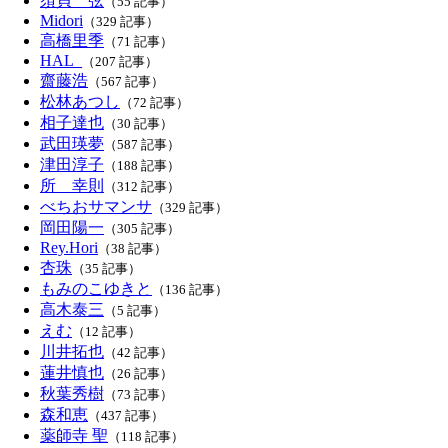
須貝 弦
（55 記事）
Midori
（329 記事）
高橋里季
（71 記事）
HAL_
（207 記事）
齋藤浩
（567 記事）
松林あつし
（72 記事）
相子達也
（30 記事）
武田瑛夢
（587 記事）
津田淳子
（188 記事）
所 幸則
（312 記事）
べちおサマンサ
（329 記事）
岡田陽一
（305 記事）
Rey.Hori
（38 記事）
杏珠
（35 記事）
もみのこゆきと
（136 記事）
高木泰三
（5 記事）
えむ
（12 記事）
川井拓也
（42 記事）
蓮井慎也
（26 記事）
秋葉秀樹
（73 記事）
森和恵
（437 記事）
薬師寺 聖
（118 記事）