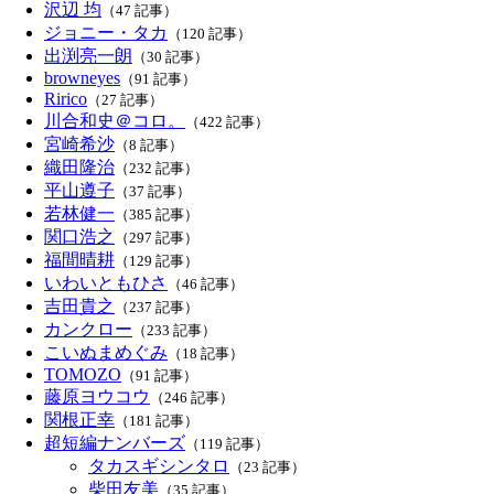
沢辺 均
（47 記事）
ジョニー・タカ
（120 記事）
出渕亮一朗
（30 記事）
browneyes
（91 記事）
Ririco
（27 記事）
川合和史＠コロ。
（422 記事）
宮崎希沙
（8 記事）
織田隆治
（232 記事）
平山遵子
（37 記事）
若林健一
（385 記事）
関口浩之
（297 記事）
福間晴耕
（129 記事）
いわいともひさ
（46 記事）
吉田貴之
（237 記事）
カンクロー
（233 記事）
こいぬまめぐみ
（18 記事）
TOMOZO
（91 記事）
藤原ヨウコウ
（246 記事）
関根正幸
（181 記事）
超短編ナンバーズ
（119 記事）
タカスギシンタロ
（23 記事）
柴田友美
（35 記事）