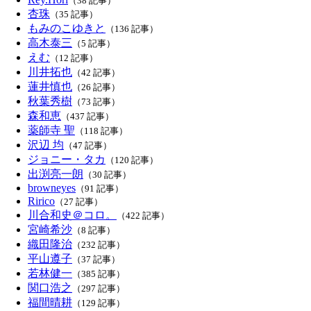
（38 記事）
杏珠
（35 記事）
もみのこゆきと
（136 記事）
高木泰三
（5 記事）
えむ
（12 記事）
川井拓也
（42 記事）
蓮井慎也
（26 記事）
秋葉秀樹
（73 記事）
森和恵
（437 記事）
薬師寺 聖
（118 記事）
沢辺 均
（47 記事）
ジョニー・タカ
（120 記事）
出渕亮一朗
（30 記事）
browneyes
（91 記事）
Ririco
（27 記事）
川合和史＠コロ。
（422 記事）
宮崎希沙
（8 記事）
織田隆治
（232 記事）
平山遵子
（37 記事）
若林健一
（385 記事）
関口浩之
（297 記事）
福間晴耕
（129 記事）