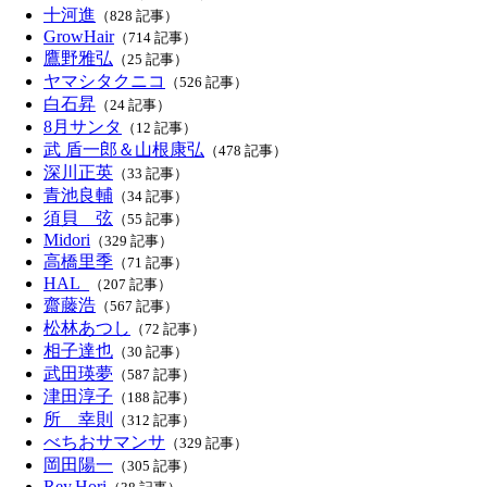
十河進
（828 記事）
GrowHair
（714 記事）
鷹野雅弘
（25 記事）
ヤマシタクニコ
（526 記事）
白石昇
（24 記事）
8月サンタ
（12 記事）
武 盾一郎＆山根康弘
（478 記事）
深川正英
（33 記事）
青池良輔
（34 記事）
須貝 弦
（55 記事）
Midori
（329 記事）
高橋里季
（71 記事）
HAL_
（207 記事）
齋藤浩
（567 記事）
松林あつし
（72 記事）
相子達也
（30 記事）
武田瑛夢
（587 記事）
津田淳子
（188 記事）
所 幸則
（312 記事）
べちおサマンサ
（329 記事）
岡田陽一
（305 記事）
Rey.Hori