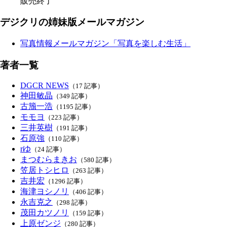
販売終了
デジクリの姉妹版メールマガジン
写真情報メールマガジン「写真を楽しむ生活」
著者一覧
DGCR NEWS
（17 記事）
神田敏晶
（349 記事）
古籏一浩
（1195 記事）
モモヨ
（223 記事）
三井英樹
（191 記事）
石原強
（110 記事）
rゆ
（24 記事）
まつむらまきお
（580 記事）
笠居トシヒロ
（263 記事）
吉井宏
（1296 記事）
海津ヨシノリ
（406 記事）
永吉克之
（298 記事）
茂田カツノリ
（159 記事）
上原ゼンジ
（280 記事）