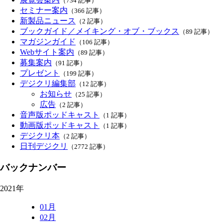
（734 記事）
セミナー案内
（366 記事）
新製品ニュース
（2 記事）
ブックガイド／メイキング・オブ・ブックス
（89 記事）
マガジンガイド
（106 記事）
Webサイト案内
（89 記事）
募集案内
（91 記事）
プレゼント
（199 記事）
デジクリ編集部
（12 記事）
お知らせ
（25 記事）
広告
（2 記事）
音声版ポッドキャスト
（1 記事）
動画版ポッドキャスト
（1 記事）
デジクリ本
（2 記事）
日刊デジクリ
（2772 記事）
バックナンバー
2021年
01月
02月