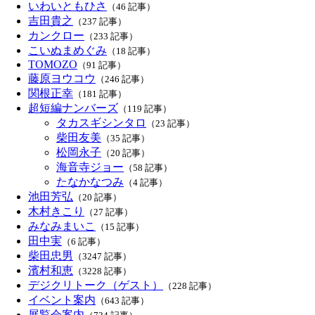
いわいともひさ
（46 記事）
吉田貴之
（237 記事）
カンクロー
（233 記事）
こいぬまめぐみ
（18 記事）
TOMOZO
（91 記事）
藤原ヨウコウ
（246 記事）
関根正幸
（181 記事）
超短編ナンバーズ
（119 記事）
タカスギシンタロ
（23 記事）
柴田友美
（35 記事）
松岡永子
（20 記事）
海音寺ジョー
（58 記事）
たなかなつみ
（4 記事）
池田芳弘
（20 記事）
木村きこり
（27 記事）
みなみまいこ
（15 記事）
田中実
（6 記事）
柴田忠男
（3247 記事）
濱村和恵
（3228 記事）
デジクリトーク（ゲスト）
（228 記事）
イベント案内
（643 記事）
展覧会案内