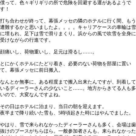
僕って、色々ギリギリの所で危険を回避する運があるようで
す！
打ち合わせが終って、幕張メッセの隣のホテルに行く間、もう
遭難するかと思いましたよ。。。。キャリアケースの車輪は雪
に埋もれ、足下は雪で滑りまくり。浜からの風で吹雪を全身に
受けながらの行進です。
顔痛いし、荷物重いし、足元は滑るし……。
とにかくホテルにたどり着き、必要のない荷物を部屋に置い
て、幕張メッセに前日搬入。
なんとか無事に、ある程度まで搬入出来たんですが、到着して
いるディーラーさんの少ないこと……。地方からきてる人も多
いので、大変なんですよね。
その日はホテルに泊まり、当日の朝を迎えます。
夜半まで降り続いた雪も、5時頃起きた時にはやんでました。
やはり、雪で来られなかったディーラーさんも多く、会場は歯
抜けのブースがちらほら。一般参加者さんも、来られなかった