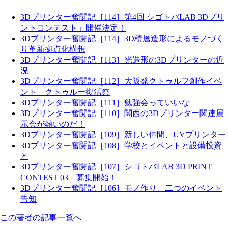
3Dプリンター奮闘記［114］第4回 シゴトバLAB 3Dプリ
ントコンテスト」開催決定！
3Dプリンター奮闘記［114］3D積層造形によるモノづく
り革新拠点化構想
3Dプリンター奮闘記［113］光造形の3Dプリンターの近
況
3Dプリンター奮闘記［112］大阪発クトゥルフ創作イベ
ント クトゥルー復活祭
3Dプリンター奮闘記［111］勉強会っていいな
3Dプリンター奮闘記［110］関西の3Dプリンター関連展
示会が熱いのだ！
3Dプリンター奮闘記［109］新しい仲間、UVプリンター
3Dプリンター奮闘記［108］学校とイベントと設備投資
と
3Dプリンター奮闘記［107］シゴトバLAB 3D PRINT
CONTEST 03 募集開始！
3Dプリンター奮闘記［106］モノ作り、二つのイベント
告知
この著者の記事一覧へ