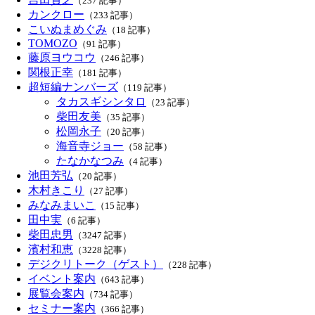
（237 記事）
カンクロー
（233 記事）
こいぬまめぐみ
（18 記事）
TOMOZO
（91 記事）
藤原ヨウコウ
（246 記事）
関根正幸
（181 記事）
超短編ナンバーズ
（119 記事）
タカスギシンタロ
（23 記事）
柴田友美
（35 記事）
松岡永子
（20 記事）
海音寺ジョー
（58 記事）
たなかなつみ
（4 記事）
池田芳弘
（20 記事）
木村きこり
（27 記事）
みなみまいこ
（15 記事）
田中実
（6 記事）
柴田忠男
（3247 記事）
濱村和恵
（3228 記事）
デジクリトーク（ゲスト）
（228 記事）
イベント案内
（643 記事）
展覧会案内
（734 記事）
セミナー案内
（366 記事）