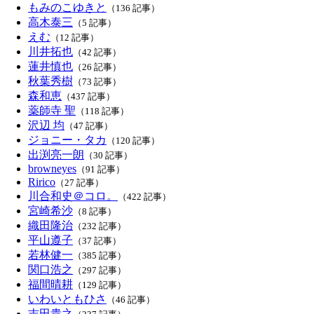
もみのこゆきと
（136 記事）
高木泰三
（5 記事）
えむ
（12 記事）
川井拓也
（42 記事）
蓮井慎也
（26 記事）
秋葉秀樹
（73 記事）
森和恵
（437 記事）
薬師寺 聖
（118 記事）
沢辺 均
（47 記事）
ジョニー・タカ
（120 記事）
出渕亮一朗
（30 記事）
browneyes
（91 記事）
Ririco
（27 記事）
川合和史＠コロ。
（422 記事）
宮崎希沙
（8 記事）
織田隆治
（232 記事）
平山遵子
（37 記事）
若林健一
（385 記事）
関口浩之
（297 記事）
福間晴耕
（129 記事）
いわいともひさ
（46 記事）
吉田貴之