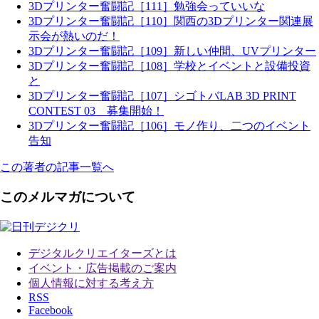
3Dプリンター奮闘記［111］勉強会っていいな
3Dプリンター奮闘記［110］関西の3Dプリンター関連展
示会が熱いのだ！
3Dプリンター奮闘記［109］新しい仲間、UVプリンター
3Dプリンター奮闘記［108］学校とイベントと設備投資
と
3Dプリンター奮闘記［107］シゴトバLAB 3D PRINT
CONTEST 03 募集開始！
3Dプリンター奮闘記［106］モノ作り、二つのイベント
告知
この著者の記事一覧へ
このメルマガについて
デジタルクリエイターズ
とは
イベント・広告掲載のご案内
個人情報に対する考え方
RSS
Facebook