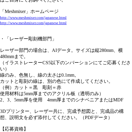
「Meshmixer」ホームページ
http://www.meshmixer.com/japanese.html
http://www.meshmixer.com/japanese.html
・「レーザー彫刻機部門」
レーザー部門の場合は、AIデータ。サイズは縦280mm、横
480mmまで。
（イラストレーターCS5以下のンバーションにてご応募くださ
い）
線のみ、色無し、線の太さは0.1mm。
カットと彫刻の線は、別の色にて作成してください。
（例）カット＝黒 彫刻＝赤
使用材料は5mm厚までのアクリル板（透明のみ）
2、3、5mm厚を使用 4mm厚までのシナベニアまたはMDF
3Dプリンター、レーザー共に、完成予想図と、完成品の構
想、説明文を必ず添付してください。（PDFデータ）
【応募資格】