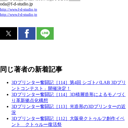
oda@f-d-studio.jp
http://www.f-d-studio.jp
http://www.f-d-studio.jp
同じ著者の新着記事
3Dプリンター奮闘記［114］第4回 シゴトバLAB 3Dプリ
ントコンテスト」開催決定！
3Dプリンター奮闘記［114］3D積層造形によるモノづく
り革新拠点化構想
3Dプリンター奮闘記［113］光造形の3Dプリンターの近
況
3Dプリンター奮闘記［112］大阪発クトゥルフ創作イベ
ント クトゥルー復活祭