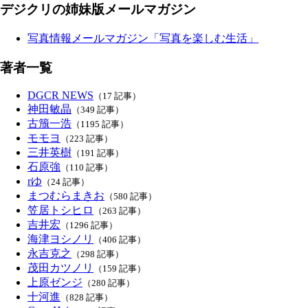
デジクリの姉妹版メールマガジン
写真情報メールマガジン「写真を楽しむ生活」
著者一覧
DGCR NEWS
（17 記事）
神田敏晶
（349 記事）
古籏一浩
（1195 記事）
モモヨ
（223 記事）
三井英樹
（191 記事）
石原強
（110 記事）
rゆ
（24 記事）
まつむらまきお
（580 記事）
笠居トシヒロ
（263 記事）
吉井宏
（1296 記事）
海津ヨシノリ
（406 記事）
永吉克之
（298 記事）
茂田カツノリ
（159 記事）
上原ゼンジ
（280 記事）
十河進
（828 記事）