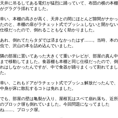
天井に吊るしてある電灯が猛烈に踊っていて、布団の横の本棚
がグラグラ揺れてました。
幸い、本棚の高さが高く、天井との間にほとんど隙間がナかっ
たのと、本棚の扉がラチェット式でプッシュしないと開かない
仕様だったので、倒れることもなく助かりました。
あれ、倒れてたらタダでは済まなかったはず……。当時、本の
虫で、沢山の本を詰め込んでいました。
隣の部屋に置いてあった大きくて重いテレビが、部屋の真ん中
まで移動してました。食器棚も本棚と同じ仕様だったので、倒
れはしなかったんですが、中で食器が踊りまくって割れてまし
た。
幸い、これもドアがラチェット式でプッシュ解放だったんで、
中身が床に散乱するコトは免れました。
でも、部屋の壁は亀裂が入り、屋根瓦はスベて崩れ落ち、近所
のブロック塀も倒れていました。今回問題になってました
ね……、ブロック塀。