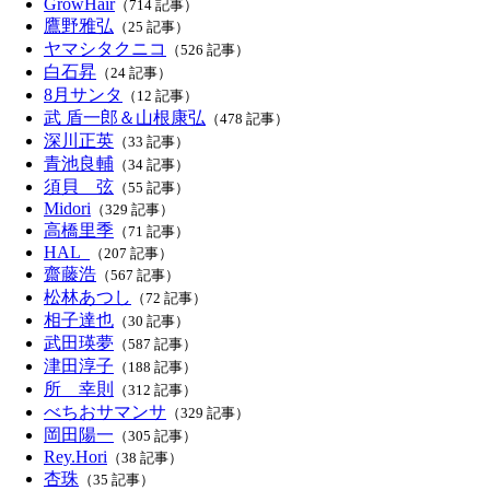
GrowHair
（714 記事）
鷹野雅弘
（25 記事）
ヤマシタクニコ
（526 記事）
白石昇
（24 記事）
8月サンタ
（12 記事）
武 盾一郎＆山根康弘
（478 記事）
深川正英
（33 記事）
青池良輔
（34 記事）
須貝 弦
（55 記事）
Midori
（329 記事）
高橋里季
（71 記事）
HAL_
（207 記事）
齋藤浩
（567 記事）
松林あつし
（72 記事）
相子達也
（30 記事）
武田瑛夢
（587 記事）
津田淳子
（188 記事）
所 幸則
（312 記事）
べちおサマンサ
（329 記事）
岡田陽一
（305 記事）
Rey.Hori
（38 記事）
杏珠
（35 記事）