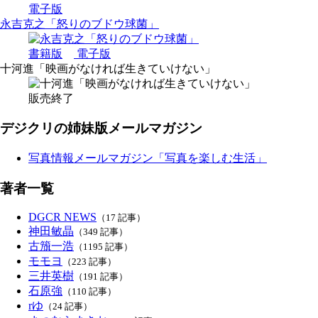
電子版
永吉克之「怒りのブドウ球菌」
書籍版
電子版
十河進「映画がなければ生きていけない」
販売終了
デジクリの姉妹版メールマガジン
写真情報メールマガジン「写真を楽しむ生活」
著者一覧
DGCR NEWS
（17 記事）
神田敏晶
（349 記事）
古籏一浩
（1195 記事）
モモヨ
（223 記事）
三井英樹
（191 記事）
石原強
（110 記事）
rゆ
（24 記事）