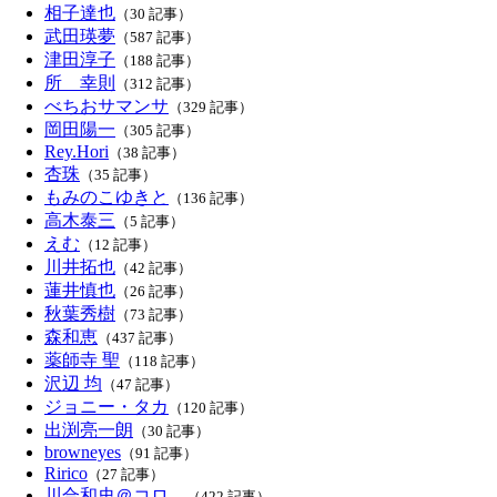
相子達也
（30 記事）
武田瑛夢
（587 記事）
津田淳子
（188 記事）
所 幸則
（312 記事）
べちおサマンサ
（329 記事）
岡田陽一
（305 記事）
Rey.Hori
（38 記事）
杏珠
（35 記事）
もみのこゆきと
（136 記事）
高木泰三
（5 記事）
えむ
（12 記事）
川井拓也
（42 記事）
蓮井慎也
（26 記事）
秋葉秀樹
（73 記事）
森和恵
（437 記事）
薬師寺 聖
（118 記事）
沢辺 均
（47 記事）
ジョニー・タカ
（120 記事）
出渕亮一朗
（30 記事）
browneyes
（91 記事）
Ririco
（27 記事）
川合和史＠コロ。
（422 記事）