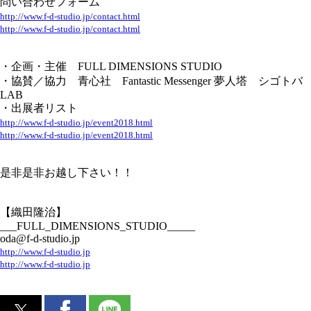
問い合わせフォーム
http://www.f-d-studio.jp/contact.html
http://www.f-d-studio.jp/contact.html
・企画・主催 FULL DIMENSIONS STUDIO
・協賛／協力 青心社 Fantastic Messenger 夢人塔 シゴトバ
LAB
・出展者リスト
http://www.f-d-studio.jp/event2018.html
http://www.f-d-studio.jp/event2018.html
是非是非お越し下さい！！
【織田隆治】
___FULL_DIMENSIONS_STUDIO_____
oda@f-d-studio.jp
http://www.f-d-studio.jp
http://www.f-d-studio.jp