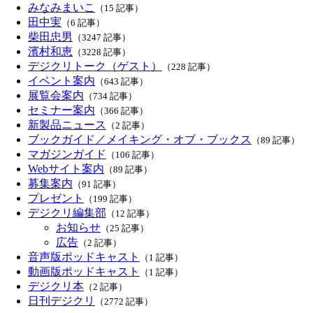
みなみまいこ
（15 記事）
田中実
（6 記事）
柴田忠男
（3247 記事）
濱村和恵
（3228 記事）
デジクリトーク（ゲスト）
（228 記事）
イベント案内
（643 記事）
展覧会案内
（734 記事）
セミナー案内
（366 記事）
新製品ニュース
（2 記事）
ブックガイド／メイキング・オブ・ブックス
（89 記事）
マガジンガイド
（106 記事）
Webサイト案内
（89 記事）
募集案内
（91 記事）
プレゼント
（199 記事）
デジクリ編集部
（12 記事）
お知らせ
（25 記事）
広告
（2 記事）
音声版ポッドキャスト
（1 記事）
動画版ポッドキャスト
（1 記事）
デジクリ本
（2 記事）
日刊デジクリ
（2772 記事）