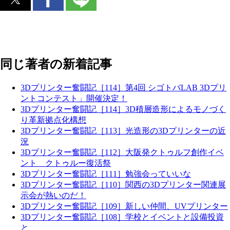
同じ著者の新着記事
3Dプリンター奮闘記［114］第4回 シゴトバLAB 3Dプリ
ントコンテスト」開催決定！
3Dプリンター奮闘記［114］3D積層造形によるモノづく
り革新拠点化構想
3Dプリンター奮闘記［113］光造形の3Dプリンターの近
況
3Dプリンター奮闘記［112］大阪発クトゥルフ創作イベ
ント クトゥルー復活祭
3Dプリンター奮闘記［111］勉強会っていいな
3Dプリンター奮闘記［110］関西の3Dプリンター関連展
示会が熱いのだ！
3Dプリンター奮闘記［109］新しい仲間、UVプリンター
3Dプリンター奮闘記［108］学校とイベントと設備投資
と