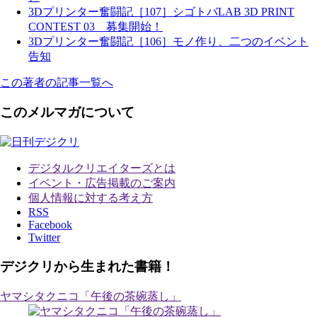
3Dプリンター奮闘記［107］シゴトバLAB 3D PRINT
CONTEST 03 募集開始！
3Dプリンター奮闘記［106］モノ作り、二つのイベント
告知
この著者の記事一覧へ
このメルマガについて
デジタルクリエイターズ
とは
イベント・広告掲載のご案内
個人情報に対する考え方
RSS
Facebook
Twitter
デジクリから生まれた書籍！
ヤマシタクニコ「午後の茶碗蒸し」