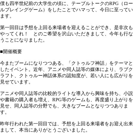
僕も四半世紀前の大学生の頃に、テーブルトークのRPG（ロー
ルプレイングゲーム）をしたことでハマって、今日に至ってい
ます。
第一回目は予想を上回る来場者を迎えることができ、是非次も
やってくれ！ とのご希望を沢山いただきまして、今年も行な
うことになりました。
■開催概要
今またブームになりつつある、「クトゥルフ神話」をテーマと
したイベント。近年、アニメや同人誌等の媒体により、ラブク
ラフト、クトゥルー神話体系の認知度が、若い人にも広がりを
見せています。
アニメや同人誌等の比較的ライトな導入から興味を持ち、小説
や書籍の購入者も増え、RPG等のゲームも、再度盛り上がりを
見せ、同人誌等の分野でも、大きなブームとなりつつありま
す。
昨年行われた第一回目では、予想を上回る来場者をお迎え出来
まして、本当にありがとうございました。