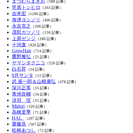
まつむらまきお
（580 記事）
笠居トシヒロ
（263 記事）
吉井宏
（1296 記事）
海津ヨシノリ
（406 記事）
永吉克之
（298 記事）
茂田カツノリ
（159 記事）
上原ゼンジ
（280 記事）
十河進
（828 記事）
GrowHair
（714 記事）
鷹野雅弘
（25 記事）
ヤマシタクニコ
（526 記事）
白石昇
（24 記事）
8月サンタ
（12 記事）
武 盾一郎＆山根康弘
（478 記事）
深川正英
（33 記事）
青池良輔
（34 記事）
須貝 弦
（55 記事）
Midori
（329 記事）
高橋里季
（71 記事）
HAL_
（207 記事）
齋藤浩
（567 記事）
松林あつし
（72 記事）