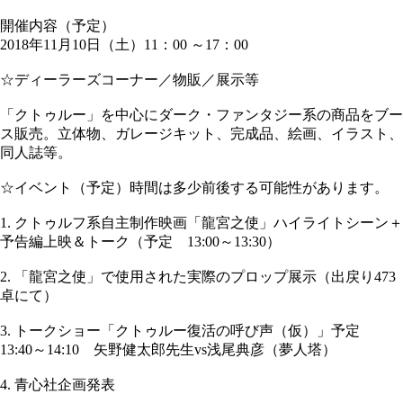
開催内容（予定）
2018年11月10日（土）11：00 ～17：00
☆ディーラーズコーナー／物販／展示等
「クトゥルー」を中心にダーク・ファンタジー系の商品をブー
ス販売。立体物、ガレージキット、完成品、絵画、イラスト、
同人誌等。
☆イベント（予定）時間は多少前後する可能性があります。
1. クトゥルフ系自主制作映画「龍宮之使」ハイライトシーン＋
予告編上映＆トーク（予定 13:00～13:30）
2. 「龍宮之使」で使用された実際のプロップ展示（出戻り473
卓にて）
3. トークショー「クトゥルー復活の呼び声（仮）」予定
13:40～14:10 矢野健太郎先生vs浅尾典彦（夢人塔）
4. 青心社企画発表