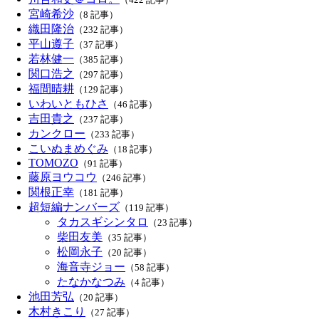
宮崎希沙
（8 記事）
織田隆治
（232 記事）
平山遵子
（37 記事）
若林健一
（385 記事）
関口浩之
（297 記事）
福間晴耕
（129 記事）
いわいともひさ
（46 記事）
吉田貴之
（237 記事）
カンクロー
（233 記事）
こいぬまめぐみ
（18 記事）
TOMOZO
（91 記事）
藤原ヨウコウ
（246 記事）
関根正幸
（181 記事）
超短編ナンバーズ
（119 記事）
タカスギシンタロ
（23 記事）
柴田友美
（35 記事）
松岡永子
（20 記事）
海音寺ジョー
（58 記事）
たなかなつみ
（4 記事）
池田芳弘
（20 記事）
木村きこり
（27 記事）