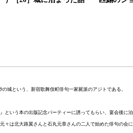
砂の城という、新宿歌舞伎町俳句一家屍派のアジトである。
句』という本の出版記念パーティーに誘ってもらい、宴会後に
元々は北大路翼さんと石丸元章さんの二人で始めた俳句の会に