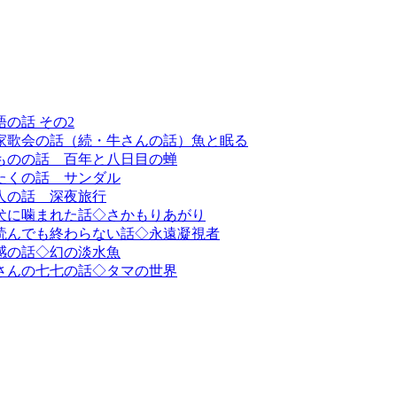
の話 その2
家歌会の話（続・牛さんの話）魚と眠る
ものの話 百年と八日目の蝉
たくの話 サンダル
人の話 深夜旅行
犬に噛まれた話◇さかもりあがり
読んでも終わらない話◇永遠凝視者
感の話◇幻の淡水魚
さんの七七の話◇タマの世界