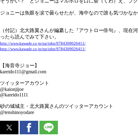
そうかい？ とジョニーはマルボロを口に銜（くわ）え、プク
ジョニーは魚眼を涙で曇らせたが、海中なので誰も気づかなか
（付記）北大路翼さんが編纂した『アウトロー俳句』、現在河
ったら読んでみて下さい。
http://www.kawade.co.jp/np/isbn/9784309026411/
http://www.kawade.co.jp/np/isbn/9784309026411/
【海音寺ジョー】
kareido111@gmail.com
ツイッターアカウント
@kaionjijoe
@kareido1111
砂の城城主・北大路翼さんのツイッターアカウント
@tenshinoyodare