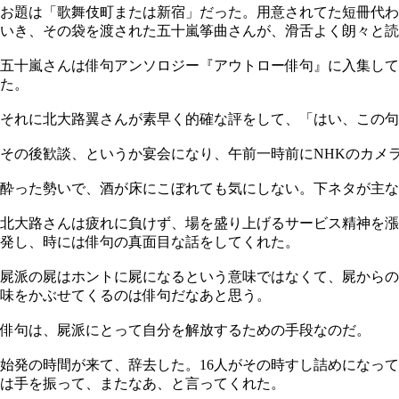
お題は「歌舞伎町または新宿」だった。用意されてた短冊代わ
いき、その袋を渡された五十嵐筝曲さんが、滑舌よく朗々と読
五十嵐さんは俳句アンソロジー『アウトロー俳句』に入集して
た。
それに北大路翼さんが素早く的確な評をして、「はい、この
その後歓談、というか宴会になり、午前一時前にNHKのカメ
酔った勢いで、酒が床にこぼれても気にしない。下ネタが主な
北大路さんは疲れに負けず、場を盛り上げるサービス精神を漲
発し、時には俳句の真面目な話をしてくれた。
屍派の屍はホントに屍になるという意味ではなくて、屍からの
味をかぶせてくるのは俳句だなあと思う。
俳句は、屍派にとって自分を解放するための手段なのだ。
始発の時間が来て、辞去した。16人がその時すし詰めになっ
は手を振って、またなあ、と言ってくれた。