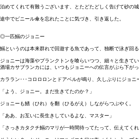
泊めてくれて有難うございます、とたどたどしく告げて砂の城
途中でビニール傘を忘れたことに気づき、引き返した。
◎一匹鰯のジョニー
鰯というのは本来群れで回遊する魚であって、独断で泳ぎ回る
ジョニーは海藻やプランクトンを喰らいつつ、細々と生きてい
酒場カサブランカには、いつもジョニーへの伝言がぶら下がっ
カララン･･･コロロロンとドアベルが鳴り、久しぶりにジョ
「よう、ジョニー。まだ生きてたのか？」
ジョニーも鰭（ひれ）を翻（ひるがえ）しながらつぶやく。
「ああ、お互いに長生きしているよな、マスター」
「さっきカタクチ鰯のマリが一時間待ってたって、伝えてくれ