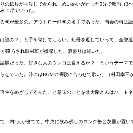
りの紙片が手渡しで配られ、めいめいがたった5分で数句（3〜
み上げていった。
る句が最多の、アウトロー俳句の名手であった。句会の時は読
句は誰の？」と手を挙げてもらい、短冊を返していって、全部
ラが降ろされ取材班が撤収した。酒盛りは続いた。
話題だった。好きな人のウンコは食えるか？ というテーマで
らせていた。時にはBGMの演歌に合わせて歌い、（村田幸三
再生をめざしてるんだ、と意味のことを北大路さんはハートネ
てて、内5人が寝てて、中央に飲み残しのロング缶と灰皿が置い