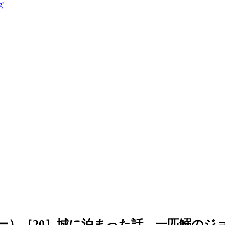
ズ
ー）［20］城に泊まった話 一匹鰯のジ