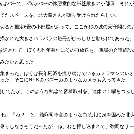
階はバーで、3階がバーの休憩室的な絨毯敷きの小部屋、それ
てたスペースを、北大路さんが譲り受けられたらしい。
切ると推定6畳の小部屋があって、ここが砂の城の天守閣なの
描かれた大きさバラバラの短冊がびっしりと貼られてあった。
で放送されて、ぼくも昨年暮れにその再放送を、職場の介護施
みたいと思った。
集まった。ぼくは長年屍派を撮り続けているカメラマンのレオ
だった。そこにNHKのバズーカのようなカメラも入ってきた。
易してたが、このような執念で密着取材を、連休の土曜をつぶ
よね」「ね？」と、艦隊司令官のような白装束に身を固めた北
乗りしなさそうだったが、ね、ねと押し込まれて、強靱なサー