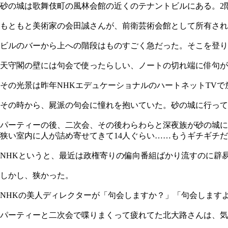
砂の城は歌舞伎町の風林会館の近くのテナントビルにある。2
もともと美術家の会田誠さんが、前衛芸術会館として所有され
ビルのバーから上への階段はものすごく急だった。そこを登り
天守閣の壁には句会で使ったらしい、ノートの切れ端に俳句が
その光景は昨年NHKエデュケーショナルのハートネットTV
その時から、屍派の句会に憧れを抱いていた。砂の城に行って
パーティーの後、二次会、その後わらわらと深夜族が砂の城に
狭い室内に人が詰め寄せてきて14人ぐらい……もうギチギチ
NHKというと、最近は政権寄りの偏向番組ばかり流すのに辟
しかし、狭かった。
NHKの美人ディレクターが「句会しますか？」「句会します
パーティーと二次会で喋りまくって疲れてた北大路さんは、気