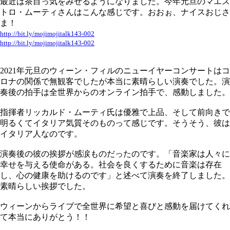
最近は茶目っ気をみせるようになりました。今年元旦のマエス
トロ・ムーティさんはこんな感じです。おおぉ、ナイスおじさ
ま！
http://bit.ly/mojimojitalk143-002
http://bit.ly/mojimojitalk143-002
2021年元旦のウィーン・フィルのニューイヤーコンサートはコ
ロナの関係で無観客でしたが本当に素晴らしい演奏でした。演
奏後の拍手は全世界からのオンライン拍手で、感動しました。
指揮者リッカルド・ムーティ氏は優雅で上品、そして前向きで
明るくてイタリア気質そのものって感じです。そうそう、彼は
イタリア人なのです。
演奏後の彼の挨拶が感涙ものだったのです。「音楽家は人々に
幸せを与える使命がある。社会を良くするために音楽は存在
し、心の健康を助けるのです」と述べて演奏を終了しました。
素晴らしい挨拶でした。
ウィーンからライブで全世界に希望と喜びと感動を届けてくれ
て本当にありがとう！！