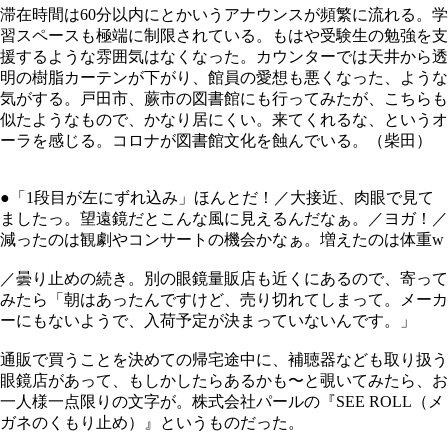
滞在時間は60分以内にとかいうアナウンスが頻繁に流れる。学
習スペースも極端に制限されている。もはや受験生の勉強を支
援するような雰囲気はなくなった。カウンターでは天井から透
明の樹脂カーテンが下がり、館員の愛想も悪くなった、ような
気がする。戸田市、蕨市の図書館にも行ってみたが、こちらも
似たようなもので、かなり居にくい。来てくれるな、というオ
ーラを感じる。コロナが図書館文化を蝕んでいる。（柴田）
●「1段目が左にずれ込み」ほんとだ！／大接近、肉眼で見て
ましたっ。望遠鏡だとこんな風に見えるんだなぁ。／ヨガ！／
減ったのは観劇やコンサートの機会かなぁ。増えたのは体重w
／曇り止めの続き。別の眼鏡量販店も近くにあるので、寄って
みたら「朝はあったんですけど、売り切れてしまって。メーカ
ーにもないようで、入荷予定が決まっていないんです。」
通販で買うことを決めての帰宅途中に、補聴器なども取り扱う
眼鏡店があって、もしかしたらあるかも〜と覗いてみたら、お
一人様一点限りの文字が。株式会社パールの『SEE ROLL（メ
ガネのくもり止め）』というものだった。