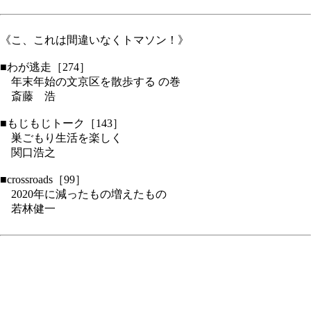
《こ、これは間違いなくトマソン！》
■わが逃走［274］
年末年始の文京区を散歩する の巻
斎藤 浩
■もじもじトーク［143］
巣ごもり生活を楽しく
関口浩之
■crossroads［99］
2020年に減ったもの増えたもの
若林健一