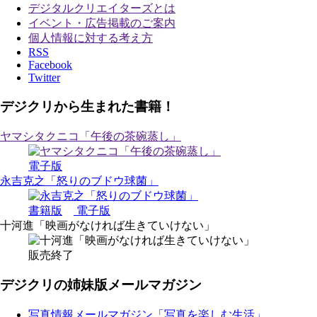
デジタルクリエイターズ
とは
イベント・広告掲載のご案内
個人情報に対する考え方
RSS
Facebook
Twitter
デジクリから生まれた書籍！
ヤマシタクニコ「午後の茶碗蒸し」
電子版
永吉克之「怒りのブドウ球菌」
書籍版
電子版
十河進「映画がなければ生きていけない」
販売終了
デジクリの姉妹版メールマガジン
写真情報メールマガジン「写真を楽しむ生活」