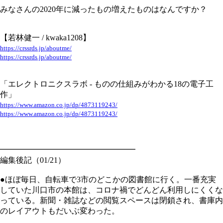
みなさんの2020年に減ったもの増えたものはなんですか？
【若林健一 / kwaka1208】
https://crssrds.jp/aboutme/
https://crssrds.jp/aboutme/
「エレクトロニクスラボ - ものの仕組みがわかる18の電子工
作」
https://www.amazon.co.jp/dp/4873119243/
https://www.amazon.co.jp/dp/4873119243/
━━━━━━━━━━━━━━━━━
編集後記（01/21）
●ほぼ毎日、自転車で3市のどこかの図書館に行く。一番充実
していた川口市の本館は、コロナ禍でどんどん利用しにくくな
っている。新聞・雑誌などの閲覧スペースは閉鎖され、書庫内
のレイアウトもだいぶ変わった。