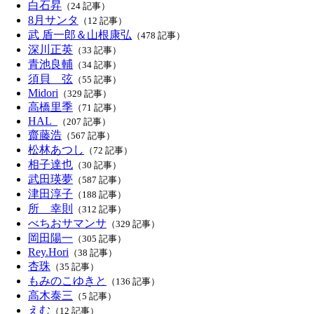
白石昇
（24 記事）
8月サンタ
（12 記事）
武 盾一郎＆山根康弘
（478 記事）
深川正英
（33 記事）
青池良輔
（34 記事）
須貝 弦
（55 記事）
Midori
（329 記事）
高橋里季
（71 記事）
HAL_
（207 記事）
齋藤浩
（567 記事）
松林あつし
（72 記事）
相子達也
（30 記事）
武田瑛夢
（587 記事）
津田淳子
（188 記事）
所 幸則
（312 記事）
べちおサマンサ
（329 記事）
岡田陽一
（305 記事）
Rey.Hori
（38 記事）
杏珠
（35 記事）
もみのこゆきと
（136 記事）
高木泰三
（5 記事）
えむ
（12 記事）