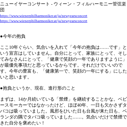
ニューイヤーコンサート - ウィーン・フィルハーモニー管弦楽
団
https://www.wienerphilharmoniker.at/ja/newyearsconcert
https://www.wienerphilharmoniker.at/ja/newyearsconcert
●今年の抱負
ここ10年ぐらい、気合いを入れて「今年の抱負は……です」と
いう宣言はしていません。自分にとって、家族にとって、そし
てみなさんにとって、「健康で笑顔の一年でありますように」
が最優先事項だと思っているからです。それだけでいいので
す。今年の豊富も、「健康第一で、笑顔の一年にする」にした
いと思います。
●抱負というか、現在、進行形のこと
まずは、14か月続いている「禁煙」を継続することかな。ベビ
ースモーカーではなかったけど、ほぼ40年、一日も欠かさずタ
バコは吸っていました。風邪をひいた日も台風が来た日も、ベ
ランダの隅でタバコ吸っていました……。気合いだけで禁煙で
きた自分を褒めたい！