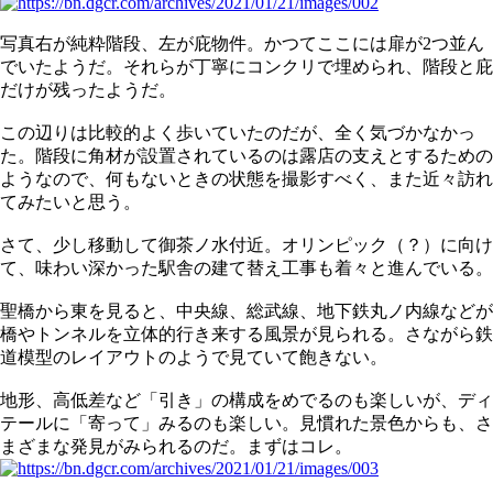
写真右が純粋階段、左が庇物件。かつてここには扉が2つ並ん
でいたようだ。それらが丁寧にコンクリで埋められ、階段と庇
だけが残ったようだ。
この辺りは比較的よく歩いていたのだが、全く気づかなかっ
た。階段に角材が設置されているのは露店の支えとするための
ようなので、何もないときの状態を撮影すべく、また近々訪れ
てみたいと思う。
さて、少し移動して御茶ノ水付近。オリンピック（？）に向け
て、味わい深かった駅舎の建て替え工事も着々と進んでいる。
聖橋から東を見ると、中央線、総武線、地下鉄丸ノ内線などが
橋やトンネルを立体的行き来する風景が見られる。さながら鉄
道模型のレイアウトのようで見ていて飽きない。
地形、高低差など「引き」の構成をめでるのも楽しいが、ディ
テールに「寄って」みるのも楽しい。見慣れた景色からも、さ
まざまな発見がみられるのだ。まずはコレ。