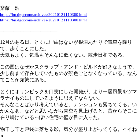
斎藤 浩
https://bn.dgcr.com/archives/20210121110300.html
https://bn.dgcr.com/archives/20210121110300.html
─────────────────
12月のある日、とくに理由はないが根津あたりで電車を降り
て、歩くことにした。
天気もよく、気温もそんなに低くない。散歩日和である。
この国はなぜかスクラップ・アンド・ビルドが好きなようで、
少し前まで存在していたものが景色ごとなくなっている、なん
てことが頻繁にある。
とくにオリンピックを口実にした開発が、より一層風景をツマ
ラナイものにしているように思えてならない。
そんなことばかり考えていると、テンションも落ちてくる。い
かんなあ。などと思いながら青空を見上げると、昔からそこに
在り続けているっぽい住宅の壁が目に入った。
物干し竿と戸袋に落ちる影。気分が盛り上がってくる。イイね
え。