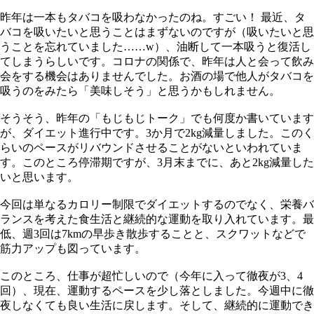
昨年は一本もタバコを吸わなかったのね。すごい！ 最近、タ
バコを吸いたいと思うことはまずないのですが（吸いたいと思
うことを忘れていました……w）、油断して一本吸うと復活し
てしまうらしいです。コロナの関係で、昨年は人と会って飲み
会をする機会はありませんでした。お酒の場で他人がタバコを
吸うのをみたら「美味しそう」と思うかもしれません。
そうそう、昨年の「もじもじトーク」でも何度か書いています
が、ダイエット進行中です。3か月で2kg減量しました。このく
らいのペースがリバウンドさせることがないといわれていま
す。このところ停滞期ですが、3月末までに、あと2kg減量した
いと思います。
今回は単なるカロリー制限でダイエットするのでなく、栄養バ
ランスを考えた食生活と継続的な運動を取り入れています。最
低、週3回は7kmの早歩き散歩することと、スクワットなどで
筋力アップも図っています。
このところ、仕事が超忙しいので（今年に入って徹夜が3、4
回）、現在、運動するペースを少し落としました。今週中に徹
夜しなくても良い生活に戻します。そして、継続的に運動でき