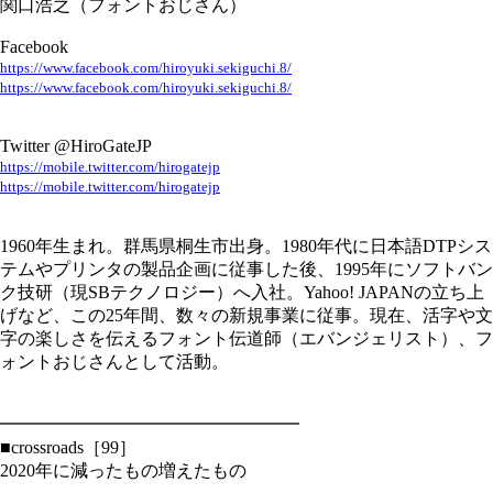
関口浩之（フォントおじさん）
Facebook
https://www.facebook.com/hiroyuki.sekiguchi.8/
https://www.facebook.com/hiroyuki.sekiguchi.8/
Twitter @HiroGateJP
https://mobile.twitter.com/hirogatejp
https://mobile.twitter.com/hirogatejp
1960年生まれ。群馬県桐生市出身。1980年代に日本語DTPシス
テムやプリンタの製品企画に従事した後、1995年にソフトバン
ク技研（現SBテクノロジー）へ入社。Yahoo! JAPANの立ち上
げなど、この25年間、数々の新規事業に従事。現在、活字や文
字の楽しさを伝えるフォント伝道師（エバンジェリスト）、フ
ォントおじさんとして活動。
━━━━━━━━━━━━━━━━━
■crossroads［99］
2020年に減ったもの増えたもの