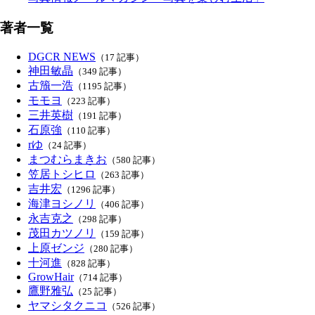
著者一覧
DGCR NEWS
（17 記事）
神田敏晶
（349 記事）
古籏一浩
（1195 記事）
モモヨ
（223 記事）
三井英樹
（191 記事）
石原強
（110 記事）
rゆ
（24 記事）
まつむらまきお
（580 記事）
笠居トシヒロ
（263 記事）
吉井宏
（1296 記事）
海津ヨシノリ
（406 記事）
永吉克之
（298 記事）
茂田カツノリ
（159 記事）
上原ゼンジ
（280 記事）
十河進
（828 記事）
GrowHair
（714 記事）
鷹野雅弘
（25 記事）
ヤマシタクニコ
（526 記事）