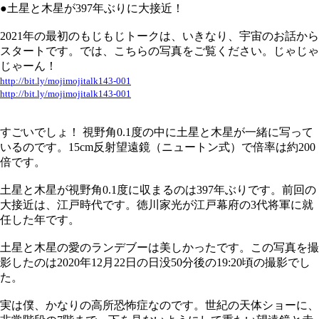
●土星と木星が397年ぶりに大接近！
2021年の最初のもじもじトークは、いきなり、宇宙のお話から
スタートです。では、こちらの写真をご覧ください。じゃじゃ
じゃーん！
http://bit.ly/mojimojitalk143-001
http://bit.ly/mojimojitalk143-001
すごいでしょ！ 視野角0.1度の中に土星と木星が一緒に写って
いるのです。15cm反射望遠鏡（ニュートン式）で倍率は約200
倍です。
土星と木星が視野角0.1度に収まるのは397年ぶりです。前回の
大接近は、江戸時代です。徳川家光が江戸幕府の3代将軍に就
任した年です。
土星と木星の愛のランデブーは美しかったです。この写真を撮
影したのは2020年12月22日の日没50分後の19:20頃の撮影でし
た。
実は僕、かなりの高所恐怖症なのです。世紀の天体ショーに、