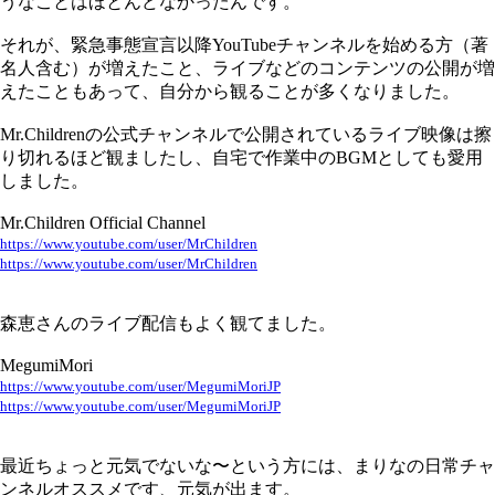
うなことはほとんどなかったんです。
それが、緊急事態宣言以降YouTubeチャンネルを始める方（著
名人含む）が増えたこと、ライブなどのコンテンツの公開が増
えたこともあって、自分から観ることが多くなりました。
Mr.Childrenの公式チャンネルで公開されているライブ映像は擦
り切れるほど観ましたし、自宅で作業中のBGMとしても愛用
しました。
Mr.Children Official Channel
https://www.youtube.com/user/MrChildren
https://www.youtube.com/user/MrChildren
森恵さんのライブ配信もよく観てました。
MegumiMori
https://www.youtube.com/user/MegumiMoriJP
https://www.youtube.com/user/MegumiMoriJP
最近ちょっと元気でないな〜という方には、まりなの日常チャ
ンネルオススメです、元気が出ます。