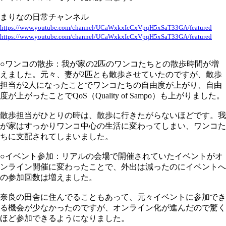
まりなの日常チャンネル
https://www.youtube.com/channel/UCaWxkxIcCxVpqH5xSaT33GA/featured
https://www.youtube.com/channel/UCaWxkxIcCxVpqH5xSaT33GA/featured
○ワンコの散歩：我が家の2匹のワンコたちとの散歩時間が増
えました。元々、妻が2匹とも散歩させていたのですが、散歩
担当が2人になったことでワンコたちの自由度が上がり、自由
度が上がったことでQoS（Quality of Sampo）も上がりました。
散歩担当がひとりの時は、散歩に行きたがらないほどです。我
が家はすっかりワンコ中心の生活に変わってしまい、ワンコた
ちに支配されてしまいました。
○イベント参加：リアルの会場で開催されていたイベントがオ
ンライン開催に変わったことで、外出は減ったのにイベントへ
の参加回数は増えました。
奈良の田舎に住んでることもあって、元々イベントに参加でき
る機会が少なかったのですが、オンライン化が進んだので驚く
ほど参加できるようになりました。