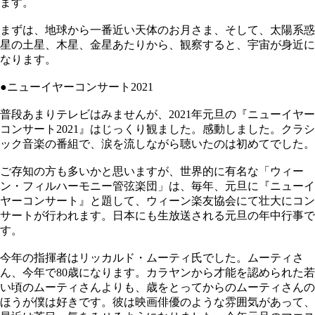
ます。
まずは、地球から一番近い天体のお月さま、そして、太陽系惑
星の土星、木星、金星あたりから、観察すると、宇宙が身近に
なります。
●ニューイヤーコンサート2021
普段あまりテレビはみませんが、2021年元旦の『ニューイヤー
コンサート2021』はじっくり観ました。感動しました。クラシ
ック音楽の番組で、涙を流しながら聴いたのは初めてでした。
ご存知の方も多いかと思いますが、世界的に有名な「ウィー
ン・フィルハーモニー管弦楽団」は、毎年、元旦に『ニューイ
ヤーコンサート』と題して、ウィーン楽友協会にて壮大にコン
サートが行われます。日本にも生放送される元旦の年中行事で
す。
今年の指揮者はリッカルド・ムーティ氏でした。ムーティさ
ん、今年で80歳になります。カラヤンから才能を認められた若
い頃のムーティさんよりも、歳をとってからのムーティさんの
ほうが僕は好きです。彼は映画俳優のような雰囲気があって、