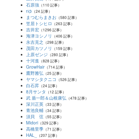
石原強
（110 記事）
rゆ
（24 記事）
まつむらまきお
（580 記事）
笠居トシヒロ
（263 記事）
吉井宏
（1296 記事）
海津ヨシノリ
（406 記事）
永吉克之
（298 記事）
茂田カツノリ
（159 記事）
上原ゼンジ
（280 記事）
十河進
（828 記事）
GrowHair
（714 記事）
鷹野雅弘
（25 記事）
ヤマシタクニコ
（526 記事）
白石昇
（24 記事）
8月サンタ
（12 記事）
武 盾一郎＆山根康弘
（478 記事）
深川正英
（33 記事）
青池良輔
（34 記事）
須貝 弦
（55 記事）
Midori
（329 記事）
高橋里季
（71 記事）
HAL_
（207 記事）