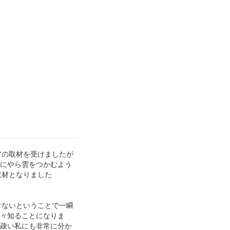
アの取材を受けましたが
なにやら雲をつかむよう
取材となりました
けないということで一瞬
後々知ることになりま
に疎い私にも非常に分か