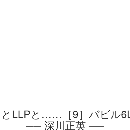
とLLPと……［9］バビル6L
── 深川正英 ──