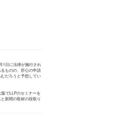
9月1日に法律が施行され
あるものの、肝心の申請
込むだろうと予想してい
阪でLLPのセミナーを
れと新聞の取材の段取り