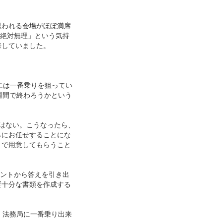
思われる会場がほぼ満席
て絶対無理」という気持
悔していました。
。
れには一番乗りを狙ってい
週間で終わろうかという
はない。こうなったら、
らにお任せすることにな
まで用意してもらうこと
ヒントから答えを引き出
要十分な書類を作成する
。法務局に一番乗り出来