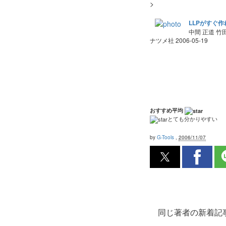
>
LLPがすぐ作
中間 正道 竹
ナツメ社 2006-05-19
おすすめ平均
とても分かりやすい
by
G-Tools
,
2006/11/07
同じ著者の新着記