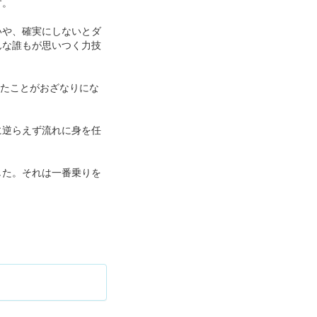
す。
いや、確実にしないとダ
んな誰もが思いつく力技
いたことがおざなりにな
に逆らえず流れに身を任
した。それは一番乗りを