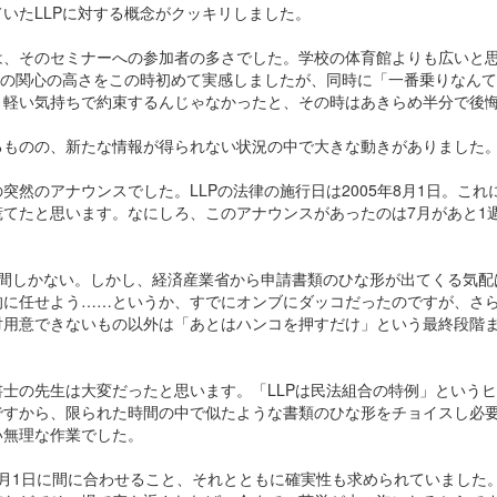
いたLLPに対する概念がクッキリしました。
は、そのセミナーへの参加者の多さでした。学校の体育館よりも広いと
への関心の高さをこの時初めて実感しましたが、同時に「一番乗りなん
。軽い気持ちで約束するんじゃなかったと、その時はあきらめ半分で後
るものの、新たな情報が得られない状況の中で大きな動きがありました
突然のアナウンスでした。LLPの法律の施行日は2005年8月1日。こ
慌てたと思います。なにしろ、このアナウンスがあったのは7月があと1
週間しかない。しかし、経済産業省から申請書類のひな形が出てくる気配
的に任せよう……というか、すでにオンブにダッコだったのですが、さ
対用意できないもの以外は「あとはハンコを押すだけ」という最終段階
士の先生は大変だったと思います。「LLPは民法組合の特例」という
ですから、限られた時間の中で似たような書類のひな形をチョイスし必
い無理な作業でした。
8月1日に間に合わせること、それとともに確実性も求められていました