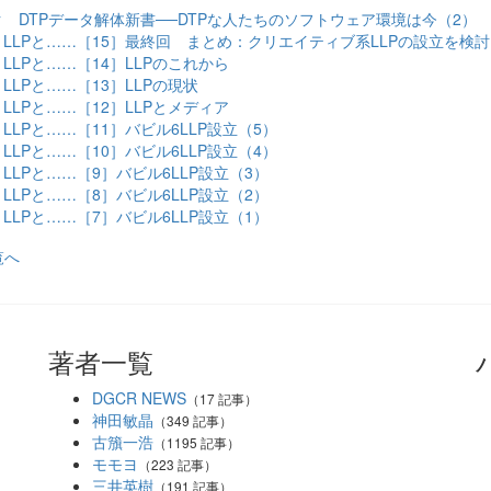
 DTPデータ解体新書──DTPな人たちのソフトウェア環境は今（2）
LLPと……［15］最終回 まとめ：クリエイティブ系LLPの設立を検
LLPと……［14］LLPのこれから
LLPと……［13］LLPの現状
LLPと……［12］LLPとメディア
LLPと……［11］バビル6LLP設立（5）
LLPと……［10］バビル6LLP設立（4）
LLPと……［9］バビル6LLP設立（3）
LLPと……［8］バビル6LLP設立（2）
LLPと……［7］バビル6LLP設立（1）
覧へ
著者一覧
DGCR NEWS
（17 記事）
神田敏晶
（349 記事）
古籏一浩
（1195 記事）
モモヨ
（223 記事）
三井英樹
（191 記事）