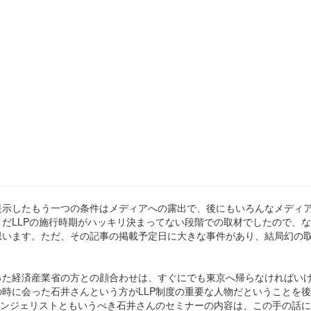
提示したもう一つの条件はメディアへの露出で、後にもいろんなメディ
だLLPの施行時期がハッキリ決まってない段階での取材でしたので、
思います。ただ、その記事の掲載予定日に大きな事件があり、結局幻の
った経済産業省の方との顔合わせは、すぐにでも東京へ帰らなければい
時に会った石井さんという方がLLP制度の重要な人物だということを
バンジェリストともいうべき石井さんのセミナーの内容は、この手の話