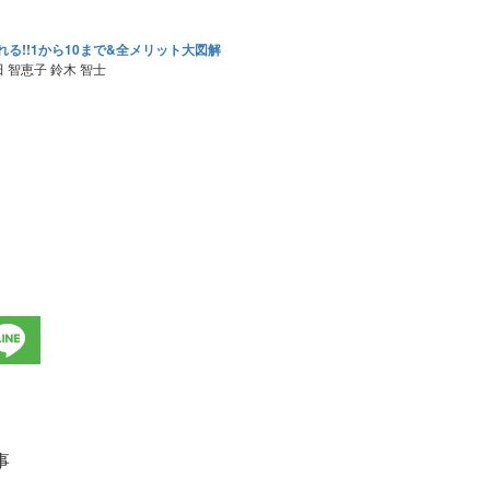
れる!!1から10まで&全メリット大図解
田 智恵子 鈴木 智士
事