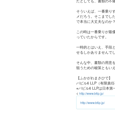
たとしても、書類の不
そういえば、一番乗り
メだろう。そこまでし
で本当に大丈夫なのか
この時は一番乗りが最優
っていたからです。
一時的とはいえ、手段
せるしかありませんで
そんな中、書類の用意
狙うための秘策ともい
【ふかがわまさひで】
バビル6 LLP（有限責
※バビル6 LLPは日本
<
http://www.b6p.jp/
http://www.b6p.jp/