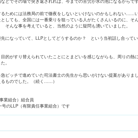
備などでその場で突き返されれば、今までの苦労が水の泡になるからで
するためには法務局の前で徹夜をしないといけないのかもしれない……
たとしても、全国には一番乗りを狙っている人がたくさんいるのに、そ
？ そんな事を考えていると、当然のように疑問も湧いていました。
先になっていて、LLPとしてどうするのか？ という当初話し合って
と目的がすり替えられていたことにとまどいを感じながらも、周りの熱
した。
を急ピッチで進めていた司法書士の先生から思いがけない提案がありま
えるものでした。（続く……）
任事業組合）組合員
第一号のLLP（有限責任事業組合）です