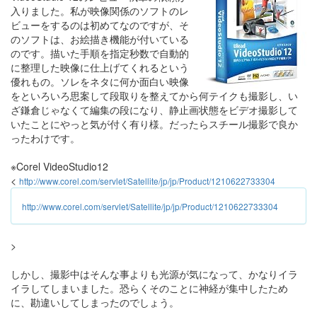
入りました。私が映像関係のソフトのレ
ビューをするのは初めてなのですが、そ
のソフトは、お絵描き機能が付いている
のです。描いた手順を指定秒数で自動的
に整理した映像に仕上げてくれるという
優れもの。ソレをネタに何か面白い映像
をといろいろ思案して段取りを整えてから何テイクも撮影し、い
ざ鎌倉じゃなくて編集の段になり、静止画状態をビデオ撮影して
いたことにやっと気が付く有り様。だったらスチール撮影で良か
ったわけです。
※Corel VideoStudio12
<
http://www.corel.com/servlet/Satellite/jp/jp/Product/1210622733304
http://www.corel.com/servlet/Satellite/jp/jp/Product/1210622733304
>
しかし、撮影中はそんな事よりも光源が気になって、かなりイラ
イラしてしまいました。恐らくそのことに神経が集中したため
に、勘違いしてしまったのでしょう。