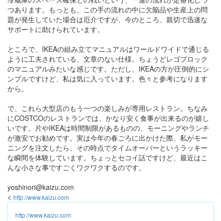
つあります。もっとも、この手の流れの中に欠陥品や生産上の問
題が発生していた場合は厄介ですが、今のところ、親切で迅速な
サポートに助けられています。
ところで、IKEAの組み立てマニュアルはワールドワイドで通じる
ように工夫されている、文章のない仕様。ちょうどレゴブロック
のマニュアルみたいな感じです。ただし、IKEAの方が圧倒的にシ
ンプルですけど、私は気に入っています。色々と参考になります
から。
で、これら大型店のもう一つの楽しみが専用レストラン。ちなみ
にCOSTCOのレストランでは、かなり安く食事が出来るのが嬉し
いです。片やIKEAは時間制限があるものの、モーニングやランチ
が激安でお勧めです。実は今年の春ごろに出かけた際、私がモー
ニングを注文したら、その時点でタイムオーバーというラッキー
な瞬間を体験しています。ちょっとセコイ話ですけど、最近はこ
んな小さな事ですごくワクワクするのです。
yoshinori@kaizu.com
<
http://www.kaizu.com
http://www.kaizu.com