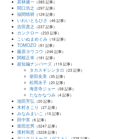
若林健一
（385 記事）
関口浩之
（297 記事）
福間晴耕
（129 記事）
いわいともひさ
（46 記事）
吉田貴之
（237 記事）
カンクロー
（233 記事）
こいぬまめぐみ
（18 記事）
TOMOZO
（91 記事）
藤原ヨウコウ
（246 記事）
関根正幸
（181 記事）
超短編ナンバーズ
（119 記事）
タカスギシンタロ
（23 記事）
柴田友美
（35 記事）
松岡永子
（20 記事）
海音寺ジョー
（58 記事）
たなかなつみ
（4 記事）
池田芳弘
（20 記事）
木村きこり
（27 記事）
みなみまいこ
（15 記事）
田中実
（6 記事）
柴田忠男
（3247 記事）
濱村和恵
（3228 記事）
デジクリトーク（ゲスト）
（228 記事）