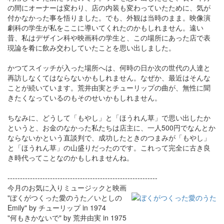
の間にオーナーは変わり、店の内装も変わっていたために、気が
付かなかった事を悟りました。でも、外観は当時のまま。映像演
劇科の学生が私をここに導いてくれたのかもしれません。遠い
昔、私はデザイン科や映画科の学生と、この場所にあった店で表
現論を肴に飲み交わしていたことを思い出しました。
かつてスイッチが入った場所へは、何時の日か次の世代の人達と
再訪しなくてはならないかもしれません。なぜか、最近はそんな
ことが続いています。荒井由実とチューリップの曲が、無性に聞
きたくなっているのもそのせいかもしれません。
ちなみに、どうして「もやし」と「ほうれん草」で思い出したか
というと、お金のなかった私たちは店主に、一人500円でなんとか
ならないかという直談判で、成功したときのつまみが「もやし」
と「ほうれん草」の山盛りだったのです。これって完全に古き良
き時代ってことなのかもしれませんね。
------------------------------------------------------------
今月のお気に入りミュージックと映画
"ぼくがつくった愛のうた／いとしの
Emily" by チューリップ in 1974
"何もきかないで" by 荒井由実 in 1975