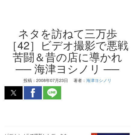
ネタを訪ねて三万歩
［42］ビデオ撮影で悪戦
苦闘＆昔の店に導かれ
── 海津ヨシノリ ──
投稿：
2008年07月23日
著者：
海津ヨシノリ