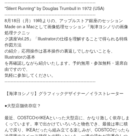
------------------------------------------------------------
"Silent Running" by Douglas Trumbull in 1972 (USA)
------------------------------------------------------------
8月18日（月）19時よりの、アップルストア銀座のセッション
Made on a Macとして画像処理セッション『海津ヨシノリの画像
処理テクニッ
ク講座Vol.25』「Illustratorの仕様を理解することで得られる特殊
作図方法
の紹介」応用操作は基本操作の裏返しでしかないことを、
Illustratorの基本
を再確認しながら紹介いたします。予約無用・参加無料・退席自
由ですので、
気軽に参加してください。
------------------------------------------------------------
【海津ヨシノリ】グラフィックデザイナー／イラストレーター
●大型店舗依存症？
最近、COSTCOやIKEAといった大型店に、かなり激しく依存しま
くっています。車で出かけていろいろと物色でき、最後は車に積
んで戻り、IKEAだったら組み立てる楽しみが、COSTCOだったら
冷蔵庫のスペース確保との戦いという、一連の流れが定番化しつ