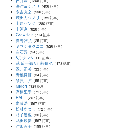
吉井宏
（1296 記事）
海津ヨシノリ
（406 記事）
永吉克之
（298 記事）
茂田カツノリ
（159 記事）
上原ゼンジ
（280 記事）
十河進
（828 記事）
GrowHair
（714 記事）
鷹野雅弘
（25 記事）
ヤマシタクニコ
（526 記事）
白石昇
（24 記事）
8月サンタ
（12 記事）
武 盾一郎＆山根康弘
（478 記事）
深川正英
（33 記事）
青池良輔
（34 記事）
須貝 弦
（55 記事）
Midori
（329 記事）
高橋里季
（71 記事）
HAL_
（207 記事）
齋藤浩
（567 記事）
松林あつし
（72 記事）
相子達也
（30 記事）
武田瑛夢
（587 記事）
津田淳子
（188 記事）