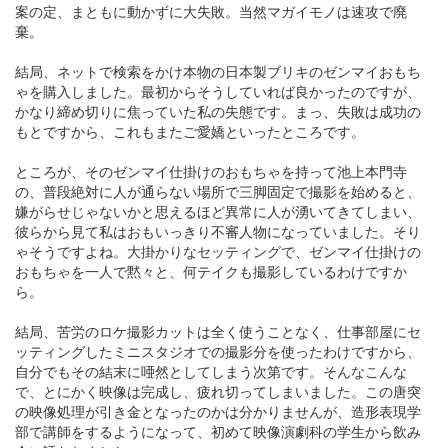
案の定、まともに動かずに大失敗。当然マガイモノは速攻で廃
棄。
結局、ネットで検索をかけ本物の日本製ブリキのゼンマイおもち
ゃを購入しました。最初からそうしていれば良かったのですが、
かなり締め切りに焦っていた私の失態です。まっ、失敗は成功の
もとですから、これもまたご愛嬌といったところです。
ところが、そのゼンマイ仕掛けのおもちゃを持って池上本門寺
の、普段絶対に人が通らない場所で三脚固定で撮影を始めると、
嫌がらせじゃないかと思えるほど異常に人が湧いてきてしまい、
彼らから見て私はおもいっきり不審人物になっていました。そり
ゃそうですよね。大掛かりなセッティングで、ゼンマイ仕掛けの
おもちゃを一人で黙々と、何テイクも撮影しているわけですか
ら。
結局、苦労のロケ撮影カットは全く使うことなく、仕事部屋にセ
ッティングしたミニスタジオでの撮影分を使ったわけですから、
自分でもその結末に唖然としてしまう次第です。そんなこんな
で、とにかく映像は完成し、疲れ切ってしまいました。この唐突
の映像処理が引き金となったのかは分かりませんが、造形表現学
部で講師をするようになって、初めて映像演劇科の学生から飲み