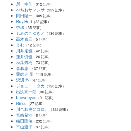
所 幸則
（312 記事）
べちおサマンサ
（329 記事）
岡田陽一
（305 記事）
Rey.Hori
（38 記事）
杏珠
（35 記事）
もみのこゆきと
（136 記事）
高木泰三
（5 記事）
えむ
（12 記事）
川井拓也
（42 記事）
蓮井慎也
（26 記事）
秋葉秀樹
（73 記事）
森和恵
（437 記事）
薬師寺 聖
（118 記事）
沢辺 均
（47 記事）
ジョニー・タカ
（120 記事）
出渕亮一朗
（30 記事）
browneyes
（91 記事）
Ririco
（27 記事）
川合和史＠コロ。
（422 記事）
宮崎希沙
（8 記事）
織田隆治
（232 記事）
平山遵子
（37 記事）