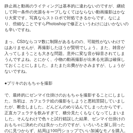
静止画と動画のライティングは基本的に違わないのですが、継続
して同一条件の光源をキープしなくてはならない動画撮影はかな
り大変です。写真ならストロボで対処できるからです。なによ
り、些細なことですらPhotoshopで修正というわけにはいかないの
も辛いですね。
まっ、CS3ならコマ数に制限があるものの、可能性がないわけで
はありませんが、再撮影したほうが賢明でしょう。また、雑音が
入ってしまうことも大きな問題。意外に変な音が録音されてしま
うんですよね。とにかく、小物の動画撮影が出来る光源は確保し
ておくことにしました。またまた出費がかさみますが、しょうが
ないですね。
●ブリキのおもちゃを撮影
で、最終的にゼンマイ仕掛けのおもちゃを撮影することにしまし
た。当初は、カフェラテ絵の撮影をしようと悪戦苦闘していまし
たが、断念しました。どんどんのめり込んでしまったからです。
正直カフェラテを飲みすぎて、糖分見たくもなくなってしまいま
した。そんなわけで色々と試行錯誤した結果、ゼンマイ仕掛けの
おもちゃに決めたのは良かったのですが、いろいろと探し回った
のに見つからず、結局は100円ショップでいい加減なモノを購入。