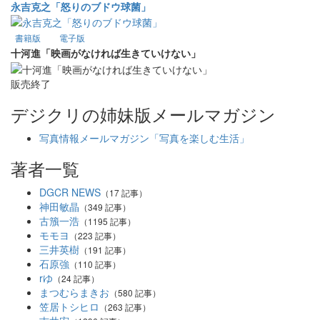
永吉克之「怒りのブドウ球菌」
書籍版
電子版
十河進「映画がなければ生きていけない」
販売終了
デジクリの姉妹版メールマガジン
写真情報メールマガジン「写真を楽しむ生活」
著者一覧
DGCR NEWS
（17 記事）
神田敏晶
（349 記事）
古籏一浩
（1195 記事）
モモヨ
（223 記事）
三井英樹
（191 記事）
石原強
（110 記事）
rゆ
（24 記事）
まつむらまきお
（580 記事）
笠居トシヒロ
（263 記事）