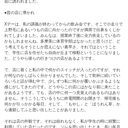
会に誘われました。
●昔の店に導かれ
Xデーは、私の講義が終わってからの飲み会です。そこで小走りで
上野毛にあるいつもの店に向かったのですが満席で出鼻をくじか
れてしまいました。みんなは、授業終了後に全力疾走しているの
かもしれませんね。多摩美に体育学部はなかったと思うけど、ど
う考えてもそうとしか思えにない素早さ。それではということ
で、学生に店を任せたら自由が丘まで移動ということになりまし
た。どうやら彼らの行きつけの店があるようです。
で、店に着くと私の中で何かのスイッチが入ったのですが、それ
が何なのかしばらく分かりませんでした。そして乾杯に続いてい
ろいろと話が弾む中で、少しずつ私に何かが覆いかぶさるような
感じがしてきたのです。どうやらこの店にはかなり前に来たこと
があるようです。でも、店の中に何一つ見覚えのあるものはあり
ません。そうこうしているうちに終電間際のお開きで、帰宅後も
何かが引っかかる毎日。そして、「もやし」と「ほうれん草」か
ら連鎖してふと思い出したことがありました。
それは店の外観です。それは紛れもなく、私が学生の時に頻繁に
利用していた店だったのです。ソレを思い出したとき、長い年月