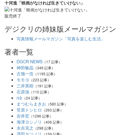
十河進「映画がなければ生きていけない」
販売終了
デジクリの姉妹版メールマガジン
写真情報メールマガジン「写真を楽しむ生活」
著者一覧
DGCR NEWS
（17 記事）
神田敏晶
（349 記事）
古籏一浩
（1195 記事）
モモヨ
（223 記事）
三井英樹
（191 記事）
石原強
（110 記事）
rゆ
（24 記事）
まつむらまきお
（580 記事）
笠居トシヒロ
（263 記事）
吉井宏
（1296 記事）
海津ヨシノリ
（406 記事）
永吉克之
（298 記事）
茂田カツノリ
（159 記事）