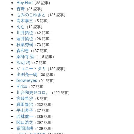
Rey.Hori
（38 記事）
杏珠
（35 記事）
もみのこゆきと
（136 記事）
高木泰三
（5 記事）
えむ
（12 記事）
川井拓也
（42 記事）
蓮井慎也
（26 記事）
秋葉秀樹
（73 記事）
森和恵
（437 記事）
薬師寺 聖
（118 記事）
沢辺 均
（47 記事）
ジョニー・タカ
（120 記事）
出渕亮一朗
（30 記事）
browneyes
（91 記事）
Ririco
（27 記事）
川合和史＠コロ。
（422 記事）
宮崎希沙
（8 記事）
織田隆治
（232 記事）
平山遵子
（37 記事）
若林健一
（385 記事）
関口浩之
（297 記事）
福間晴耕
（129 記事）
いわいともひさ