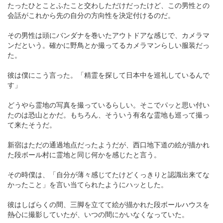
たったひとことふたこと交わしただけだったけど、この男性との
会話がこれから先の自分の方向性を決定付けるのだ。
その男性は頭にバンダナを巻いたアウトドアな感じで、カメラマ
ンだという。確かに野鳥とか撮ってるカメラマンらしい服装だっ
た。
彼は僕にこう言った。「精霊を探して日本中を巡礼しているんで
す」
どうやら霊地の写真を撮っているらしい。そこでパッと思い付い
たのは恐山とかだ。もちろん、そういう有名な霊地も巡って撮っ
て来たそうだ。
新宿はただの通過地点だったようだが、西口地下道の絵が描かれ
た段ボール村に霊地と同じ何かを感じたと言う。
その時僕は、「自分が薄々感じてたけどくっきりと認識出来てな
かったこと」を言い当てられたようにハッとした。
彼はしばらくの間、三脚を立てて絵が描かれた段ボールハウスを
熱心に撮影していたが、いつの間にかいなくなっていた。