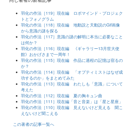
羽化の作法［119］現在編 ロボマインド・プロジェク
トとフォノグラム
羽化の作法［118］現在編 地動説と天動説のGif画像
から意識の謎を探る
羽化の作法［117］意識の謎の解明に本当に必要なこと
は何か？
羽化の作法［116］現在編 《ギャラリー13月世大使
館》おかげさまで一周年！
羽化の作法［115］現在編 作品に過程の記憶は宿るの
か？
羽化の作法［114］現在編 「オプティミストはなぜ成
功するのか」をまとめてみた
羽化の作法［113］現在編 わたしも「意識」について
考えた
羽化の作法［112］現在編 夏の胸キュン曲
羽化の作法［111］現在編「音と音楽」は「星と星座」
羽化の作法［110］現在編 見えないけど見える 聞こ
えないけど聞こえる
この著者の記事一覧へ