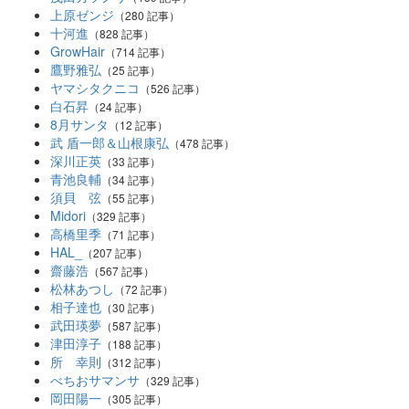
上原ゼンジ
（280 記事）
十河進
（828 記事）
GrowHair
（714 記事）
鷹野雅弘
（25 記事）
ヤマシタクニコ
（526 記事）
白石昇
（24 記事）
8月サンタ
（12 記事）
武 盾一郎＆山根康弘
（478 記事）
深川正英
（33 記事）
青池良輔
（34 記事）
須貝 弦
（55 記事）
Midori
（329 記事）
高橋里季
（71 記事）
HAL_
（207 記事）
齋藤浩
（567 記事）
松林あつし
（72 記事）
相子達也
（30 記事）
武田瑛夢
（587 記事）
津田淳子
（188 記事）
所 幸則
（312 記事）
べちおサマンサ
（329 記事）
岡田陽一
（305 記事）