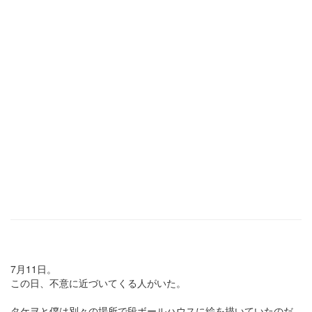
7月11日。
この日、不意に近づいてくる人がいた。
タケヲと僕は別々の場所で段ボールハウスに絵を描いていたのだ