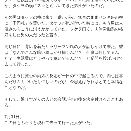
が、タケヲの横にスッと近づいてきた男性がいたのだ。
その男はタケヲの横に来て一瞬かがみ、無言のままペンキ缶の横
に「千円札」を置いた。タケヲが気が付いた時には、もう男は人
混みの向こうに消えかかっていた。タケヲ曰く、肉体労働系の格
好をした男の人だったと言う。
同じ日に、背広を着たサラリーマン風の人が話しかけて来た。彼
は「なんでこんな暗い絵ばかり描くんだ？ 仕事は何してるん
だ？ 生活費はどうやって稼いでるんだ？」と疑問を投げかけて
去って行った。
このように賛否の両方の反応が一日の中で起こるので、内心は喜
んだりムカついたり忙しいのだが、今思えばそれはとても幸福な
ことなのだ。
そして、通りすがりの人との会話がその後を決定付けることもあ
る。
7月31日。
この日もふらりと現れて去って行った人がいた。