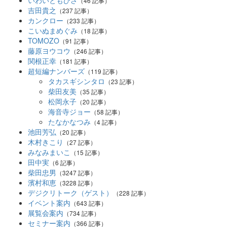
（46 記事）
吉田貴之
（237 記事）
カンクロー
（233 記事）
こいぬまめぐみ
（18 記事）
TOMOZO
（91 記事）
藤原ヨウコウ
（246 記事）
関根正幸
（181 記事）
超短編ナンバーズ
（119 記事）
タカスギシンタロ
（23 記事）
柴田友美
（35 記事）
松岡永子
（20 記事）
海音寺ジョー
（58 記事）
たなかなつみ
（4 記事）
池田芳弘
（20 記事）
木村きこり
（27 記事）
みなみまいこ
（15 記事）
田中実
（6 記事）
柴田忠男
（3247 記事）
濱村和恵
（3228 記事）
デジクリトーク（ゲスト）
（228 記事）
イベント案内
（643 記事）
展覧会案内
（734 記事）
セミナー案内
（366 記事）