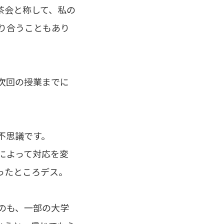
茶会と称して、私の
り合うこともあり
次回の授業までに
不思議です。
学によって対応を変
ったところデス。
のも、一部の大学