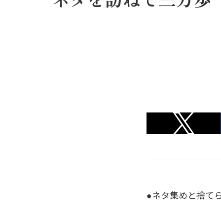
●ネタ集めと捨て