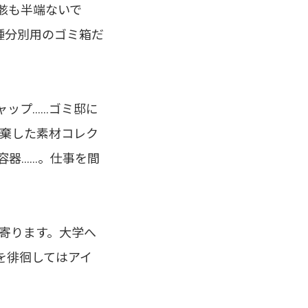
骸も半端ないで
種分別用のゴミ箱だ
ャップ……ゴミ邸に
廃棄した素材コレク
容器……。仕事を間
ち寄ります。大学へ
を徘徊してはアイ