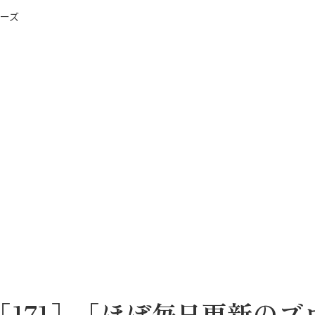
ーズ
［171］「ほぼ毎日更新のブ