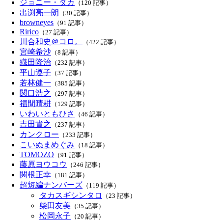
ジョニー・タカ
（120 記事）
出渕亮一朗
（30 記事）
browneyes
（91 記事）
Ririco
（27 記事）
川合和史＠コロ。
（422 記事）
宮崎希沙
（8 記事）
織田隆治
（232 記事）
平山遵子
（37 記事）
若林健一
（385 記事）
関口浩之
（297 記事）
福間晴耕
（129 記事）
いわいともひさ
（46 記事）
吉田貴之
（237 記事）
カンクロー
（233 記事）
こいぬまめぐみ
（18 記事）
TOMOZO
（91 記事）
藤原ヨウコウ
（246 記事）
関根正幸
（181 記事）
超短編ナンバーズ
（119 記事）
タカスギシンタロ
（23 記事）
柴田友美
（35 記事）
松岡永子
（20 記事）