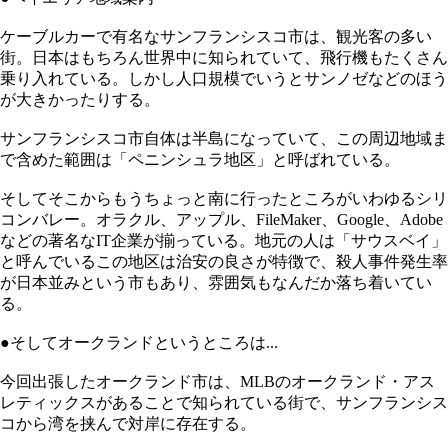
ケーブルカーで有名なサンフランシスコ市は、観光客の多い
街。日本はもちろん世界中に知られていて、飛行機もたくさん
乗り入れている。しかし人口規模でいうとサンノゼなどのほう
が大きかったりする。
サンフランシスコ市自体は半島になっていて、この周辺地域ま
で含めた範囲は「ペニンシュラ地区」と呼ばれている。
そしてそこからもうちょっと南に行ったところがいわゆるシリ
コンバレー。オラクル、アップル、FileMaker、Google、Adobe
などの著名なIT企業が揃っている。地元の人は「サウスベイ」
と呼んでいるこの地区は治安の良さが特徴で、殺人事件発生率
が日本並みという市もあり、雰囲気もなんだか落ち着いてい
る。
●そしてオークランドというところは...
今回出張したオークランド市は、MLBのオークランド・アス
レティックスがあることで知られている街で、サンフランシス
コから湾を挟んで対岸に存在する。