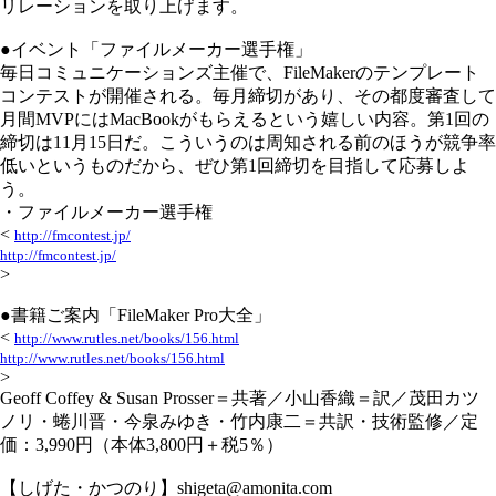
リレーションを取り上げます。
●イベント「ファイルメーカー選手権」
毎日コミュニケーションズ主催で、FileMakerのテンプレート
コンテストが開催される。毎月締切があり、その都度審査して
月間MVPにはMacBookがもらえるという嬉しい内容。第1回の
締切は11月15日だ。こういうのは周知される前のほうが競争率
低いというものだから、ぜひ第1回締切を目指して応募しよ
う。
・ファイルメーカー選手権
<
http://fmcontest.jp/
http://fmcontest.jp/
>
●書籍ご案内「FileMaker Pro大全」
<
http://www.rutles.net/books/156.html
http://www.rutles.net/books/156.html
>
Geoff Coffey & Susan Prosser＝共著／小山香織＝訳／茂田カツ
ノリ・蜷川晋・今泉みゆき・竹内康二＝共訳・技術監修／定
価：3,990円（本体3,800円＋税5％）
【しげた・かつのり】shigeta@amonita.com