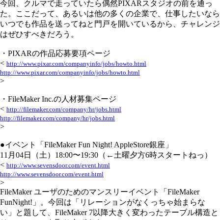
今回、クルマで走っていたら偶然PIXARスタジオの前を通っ
た。ここだって、あるいは他の多くの企業で、仕事したいなら
いつでも作品を送ってねと門戸を開いているから、チャレンジ
はぜひすべきだろう。
・PIXARの作品応募要項ページ
<
http://www.pixar.com/companyinfo/jobs/howto.html
http://www.pixar.com/companyinfo/jobs/howto.html
>
・FileMaker Inc.の人材募集ページ
<
http://filemaker.com/company/hr/jobs.html
http://filemaker.com/company/hr/jobs.html
>
●イベント「FileMaker Fun Night! AppleStore銀座」
11月04日（土）18:00〜19:30（←土曜夕方6時スタートねっ）
<
http://www.sevensdoor.com/event.html
http://www.sevensdoor.com/event.html
>
FileMaker ユーザのためのマンスリーイベント「FileMaker
FunNight!」。今回は「リレーションがなくっちゃ始まらな
い」と題して、FileMaker 7以降大きく変わったテーブル構造と