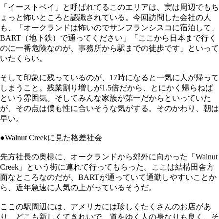
「イーストベイ」と呼ばれてるこのエリアは、実は周辺でもち
ょっと怖いところと認識されている。今回訪問した会社の人
も、「オークランドは怖いのでサンフランシスコに宿泊して、
BART（地下鉄）で通ってください」「ここから日本まで行く
のに一番危険なのが、事務所から駅までの徒歩です」といって
いたくらい。
そして印象に残っているのが、17時になると一気に人が帰って
しまうこと。残業割り増しが1.5倍だから、とにかく帰らねば
という雰囲気。そしてみんな家族が第一だからといっていた
が、その点は僕も性に合いそうな気がする。そのかわり、朝は
早い。
●Walnut Creekに見た格差社会
先方社長の奥様に、オークランドから郊外に向かった「Walnut
Creek」という街に連れて行ってもらった。ここは結構田舎方
面なところなのだが、BARTが通っていて通勤しやすいことか
ら、近年急速に人気の上がっているそうだ。
ここの駅周辺には、アメリカには珍しくたくさんのお店があ
り、どこも新しくてきれいで、道をゆく人の身なりも良く、そ