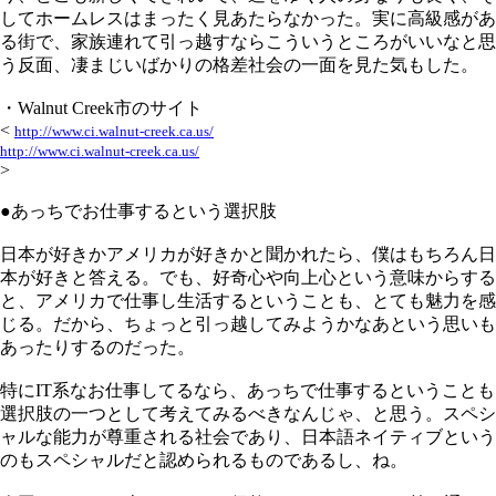
してホームレスはまったく見あたらなかった。実に高級感があ
る街で、家族連れて引っ越すならこういうところがいいなと思
う反面、凄まじいばかりの格差社会の一面を見た気もした。
・Walnut Creek市のサイト
<
http://www.ci.walnut-creek.ca.us/
http://www.ci.walnut-creek.ca.us/
>
●あっちでお仕事するという選択肢
日本が好きかアメリカが好きかと聞かれたら、僕はもちろん日
本が好きと答える。でも、好奇心や向上心という意味からする
と、アメリカで仕事し生活するということも、とても魅力を感
じる。だから、ちょっと引っ越してみようかなあという思いも
あったりするのだった。
特にIT系なお仕事してるなら、あっちで仕事するということも
選択肢の一つとして考えてみるべきなんじゃ、と思う。スペシ
ャルな能力が尊重される社会であり、日本語ネイティブという
のもスペシャルだと認められるものであるし、ね。