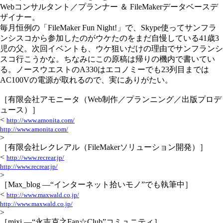
Webコンサルタント／プランナー ＆ FileMakerデータベースデ
ザイナー。
毎月恒例の「FileMaker Fun Night!」で、Skype使ってサンフラ
ンシスコから参加したのがウケたのをまだ自慢している41歳3
児の父。次回イベントも、ウケ狙いだけの理由でサンフランシ
スコ行こうかな。ちなみにこの原稿は帰りの機内で書いてい
る。ノースウエストのA330はエコノミーでも23列目までは
AC100Vの電源が取れるので、実にありがたい。
［有限会社アモニータ（Web制作／プランニング／出版プロデ
ュース）］
<
http://www.amonita.com/
http://www.amonita.com/
>
［有限会社レクレアル（FileMakerソリューション開発）］
<
http://www.recrear.jp/
http://www.recrear.jp/
>
［Max_blog —“インターネット拾いモノ”でも執筆中］
<
http://www.maxwald.co.jp/
http://www.maxwald.co.jp/
>
［mixi —“永吉克之Fan☆Club”コミュニティ］