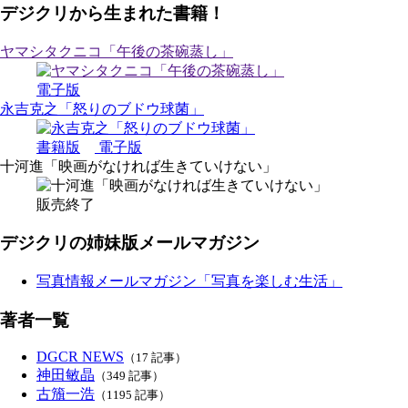
デジクリから生まれた書籍！
ヤマシタクニコ「午後の茶碗蒸し」
電子版
永吉克之「怒りのブドウ球菌」
書籍版
電子版
十河進「映画がなければ生きていけない」
販売終了
デジクリの姉妹版メールマガジン
写真情報メールマガジン「写真を楽しむ生活」
著者一覧
DGCR NEWS
（17 記事）
神田敏晶
（349 記事）
古籏一浩
（1195 記事）