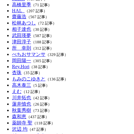
高橋里季
（71 記事）
HAL_
（207 記事）
齋藤浩
（567 記事）
松林あつし
（72 記事）
相子達也
（30 記事）
武田瑛夢
（587 記事）
津田淳子
（188 記事）
所 幸則
（312 記事）
べちおサマンサ
（329 記事）
岡田陽一
（305 記事）
Rey.Hori
（38 記事）
杏珠
（35 記事）
もみのこゆきと
（136 記事）
高木泰三
（5 記事）
えむ
（12 記事）
川井拓也
（42 記事）
蓮井慎也
（26 記事）
秋葉秀樹
（73 記事）
森和恵
（437 記事）
薬師寺 聖
（118 記事）
沢辺 均
（47 記事）