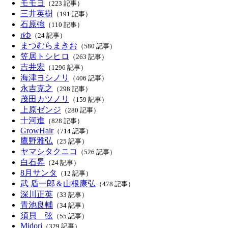
モモヨ
（223 記事）
三井英樹
（191 記事）
石原強
（110 記事）
rゆ
（24 記事）
まつむらまきお
（580 記事）
笠居トシヒロ
（263 記事）
吉井宏
（1296 記事）
海津ヨシノリ
（406 記事）
永吉克之
（298 記事）
茂田カツノリ
（159 記事）
上原ゼンジ
（280 記事）
十河進
（828 記事）
GrowHair
（714 記事）
鷹野雅弘
（25 記事）
ヤマシタクニコ
（526 記事）
白石昇
（24 記事）
8月サンタ
（12 記事）
武 盾一郎＆山根康弘
（478 記事）
深川正英
（33 記事）
青池良輔
（34 記事）
須貝 弦
（55 記事）
Midori
（329 記事）