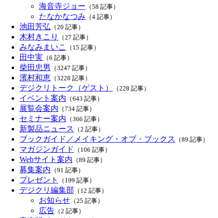
海音寺ジョー
（58 記事）
たなかなつみ
（4 記事）
池田芳弘
（20 記事）
木村きこり
（27 記事）
みなみまいこ
（15 記事）
田中実
（6 記事）
柴田忠男
（3247 記事）
濱村和恵
（3228 記事）
デジクリトーク（ゲスト）
（228 記事）
イベント案内
（643 記事）
展覧会案内
（734 記事）
セミナー案内
（366 記事）
新製品ニュース
（2 記事）
ブックガイド／メイキング・オブ・ブックス
（89 記事）
マガジンガイド
（106 記事）
Webサイト案内
（89 記事）
募集案内
（91 記事）
プレゼント
（199 記事）
デジクリ編集部
（12 記事）
お知らせ
（25 記事）
広告
（2 記事）