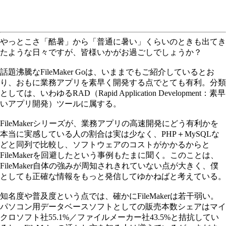
やっとこさ「酷暑」から「普通に暑い」くらいのときも出てき
たような日々ですが、皆様いかがお過ごしでしょうか？
話題沸騰なFileMaker Goは、いままでもご紹介しているとお
り、おもに業務アプリを素早く開発する点でとても有利。分類
としては、いわゆるRAD（Rapid Application Development：素早
いアプリ開発）ツールに属する。
FileMakerシリーズが、業務アプリの高速開発にどう有利かを
本当に実感している人の割合は実は少なく、PHP＋MySQLな
どと同列で比較し、ソフトウェアのコストがかかるからと
FileMakerを回避したという事例もたまに聞く。このことは、
FileMaker自体の強みが周知されきれていない点が大きく、僕
としても正確な情報をもっと発信してゆかねばと考えている。
知名度や普及度という点では、確かにFileMakerは若干弱い。
パソコン用データベースソフトとしての販売本数シェアはマイ
クロソフト社55.1%／ファイルメーカー社43.5%と拮抗してい