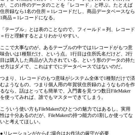
が、この1件のデータのことを「レコード」と呼ぶ。たとえば
住所録なら1名の住所＝1レコードだし、商品データベースなら
1商品＝1レコードになる。
「テーブル」とは表のことなので、フィールド＝列、レコード
＝行と理解するとよりわかりやすい。
ここで大事なのが、あるテーブルの中では1レコードがもつ意
味合いは1種類だけ、という点。1行目は住所氏名だけど、2行
目は購入した商品が入力されている、という形のデータの持た
せ方はダメで、これはすでにデータベースではないのだ。
つまり、1レコードのもつ意味がシステム全体で1種類だけで済
むようなもの、つまり個人用の年賀状住所録のようなものを作
るなら、話はとっても簡単で、入門書を見つつ数日FileMaker
を使ってみれば、誰でもマスターできてしまう。
こういう使い方もFileMakerのひとつの魅力ではあるし、実用
性は十分あるのだが、FileMakerの持つ能力の1割しか使ってな
いと考えてほしい。
●リレーションがからむ場合はお作法の厳守が必要