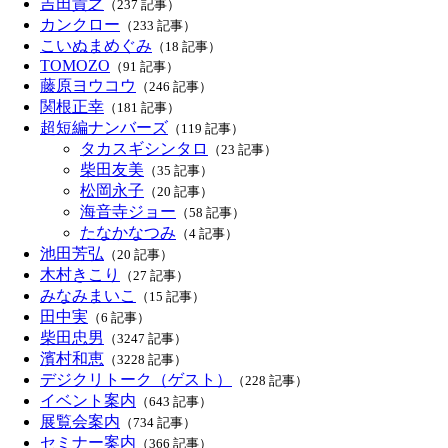
吉田貴之
（237 記事）
カンクロー
（233 記事）
こいぬまめぐみ
（18 記事）
TOMOZO
（91 記事）
藤原ヨウコウ
（246 記事）
関根正幸
（181 記事）
超短編ナンバーズ
（119 記事）
タカスギシンタロ
（23 記事）
柴田友美
（35 記事）
松岡永子
（20 記事）
海音寺ジョー
（58 記事）
たなかなつみ
（4 記事）
池田芳弘
（20 記事）
木村きこり
（27 記事）
みなみまいこ
（15 記事）
田中実
（6 記事）
柴田忠男
（3247 記事）
濱村和恵
（3228 記事）
デジクリトーク（ゲスト）
（228 記事）
イベント案内
（643 記事）
展覧会案内
（734 記事）
セミナー案内
（366 記事）