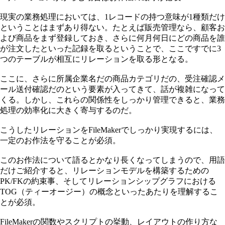
現実の業務処理においては、1レコードの持つ意味が1種類だけ
ということはまずあり得ない。たとえば販売管理なら、顧客お
よび商品をまず登録しておき、さらに何月何日にどの商品を誰
が注文したといった記録を取るということで、ここですでに3
つのテーブルが相互にリレーションを取る形となる。
ここに、さらに所属企業名だの商品カテゴリだの、受注確認メ
ール送付確認だのという要素が入ってきて、話が複雑になって
くる。しかし、これらの関係性をしっかり管理できると、業務
処理の効率化に大きく寄与するのだ。
こうしたリレーションをFileMakerでしっかり実現するには、
一定のお作法を守ることが必須。
このお作法について語るとかなり長くなってしまうので、用語
だけご紹介すると、リレーションモデルを構築するための
PK/FKの約束事、そしてリレーションシップグラフにおける
TOG（ティーオージー）の概念といったあたりを理解するこ
とが必須。
FileMakerの関数やスクリプトの挙動、レイアウトの作り方な