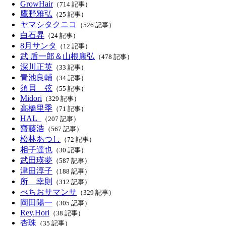
GrowHair
（714 記事）
鷹野雅弘
（25 記事）
ヤマシタクニコ
（526 記事）
白石昇
（24 記事）
8月サンタ
（12 記事）
武 盾一郎＆山根康弘
（478 記事）
深川正英
（33 記事）
青池良輔
（34 記事）
須貝 弦
（55 記事）
Midori
（329 記事）
高橋里季
（71 記事）
HAL_
（207 記事）
齋藤浩
（567 記事）
松林あつし
（72 記事）
相子達也
（30 記事）
武田瑛夢
（587 記事）
津田淳子
（188 記事）
所 幸則
（312 記事）
べちおサマンサ
（329 記事）
岡田陽一
（305 記事）
Rey.Hori
（38 記事）
杏珠
（35 記事）