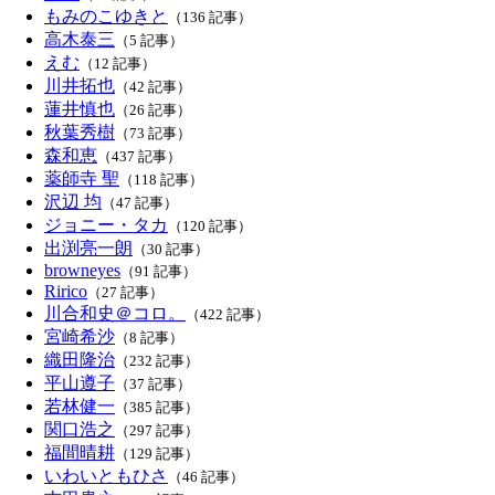
もみのこゆきと
（136 記事）
高木泰三
（5 記事）
えむ
（12 記事）
川井拓也
（42 記事）
蓮井慎也
（26 記事）
秋葉秀樹
（73 記事）
森和恵
（437 記事）
薬師寺 聖
（118 記事）
沢辺 均
（47 記事）
ジョニー・タカ
（120 記事）
出渕亮一朗
（30 記事）
browneyes
（91 記事）
Ririco
（27 記事）
川合和史＠コロ。
（422 記事）
宮崎希沙
（8 記事）
織田隆治
（232 記事）
平山遵子
（37 記事）
若林健一
（385 記事）
関口浩之
（297 記事）
福間晴耕
（129 記事）
いわいともひさ
（46 記事）