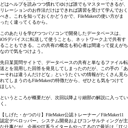
どはヘルプを読みつつ慣れてゆけば誰でもマスターできるが、
リレーションのお作法だけはできれば講習を受けて学んでおく
べき。これを知っておくかどうかで、FileMakerの使い方がま
ったく違ってくるから。
このあたりを学びつつパソコンで開発したデータベースは、
iOSデバイスに転送して使うことも、ネットワーク上で共有す
ることもできる。この共有の概念も初心者は間違って捉えがち
なので気をつけよう。
先日某質問サイトで、データベースの共有と単なるファイル転
送とを混用した回答を発見してしまったのだが、この手の「あ
ーそれは違うんだけどな」というたぐいの情報がたくさん見ら
れてしまうのもFileMakerの特徴だから、ぜひとも気をつけて
ほしい。
というところが概要だが、次回以降より細部の解説に入ってい
く。
【しげた・かつのり】FileMaker公認トレーナー／FileMaker11
認定デベロッパー。システム開発およびコンサルティングが主
な仕事だが、企画やIT系ライターもやってるので最近は「ITジ