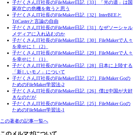
子だくさんIT社長のFileMaker日記［33］「光の道」は国
家存亡の危機を救うと思う
子だくさんIT社長のFileMaker日記［32］InterBEEと
TriCasterと言論の自由
子だくさんIT社長のFileMaker日記［31］なぜソーシャル
メディアに入れ込むのか
子だくさんIT社長のFileMaker日記［30］FileMakerで人々
を幸せに！（2）
子だくさんIT社長のFileMaker日記［29］FileMakerで人々
を幸せに！（1）
子だくさんIT社長のFileMaker日記［28］日本に上陸する
「新しいモノ」について
子だくさんIT社長のFileMaker日記［27］FileMaker Goの
ためのFileMaker学習法-2
子だくさんIT社長のFileMaker日記［26］僕は中国が大好
きなのだが
子だくさんIT社長のFileMaker日記［25］FileMaker Goの
ためのFileMaker学習法-1
この著者の記事一覧へ
このメルマガについて