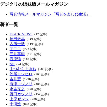
デジクリの姉妹版メールマガジン
写真情報メールマガジン「写真を楽しむ生活」
著者一覧
DGCR NEWS
（17 記事）
神田敏晶
（349 記事）
古籏一浩
（1195 記事）
モモヨ
（223 記事）
三井英樹
（191 記事）
石原強
（110 記事）
rゆ
（24 記事）
まつむらまきお
（580 記事）
笠居トシヒロ
（263 記事）
吉井宏
（1296 記事）
海津ヨシノリ
（406 記事）
永吉克之
（298 記事）
茂田カツノリ
（159 記事）
上原ゼンジ
（280 記事）
十河進
（828 記事）