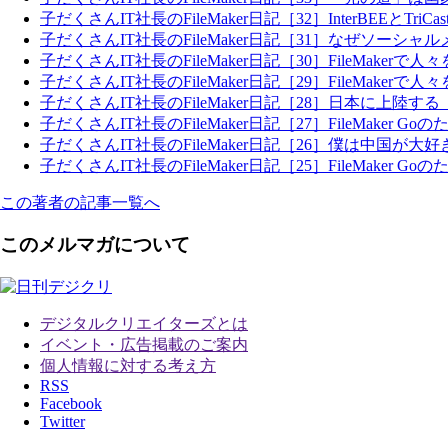
子だくさんIT社長のFileMaker日記［32］InterBEEとTriC
子だくさんIT社長のFileMaker日記［31］なぜソーシ
子だくさんIT社長のFileMaker日記［30］FileMakerで
子だくさんIT社長のFileMaker日記［29］FileMakerで
子だくさんIT社長のFileMaker日記［28］日本に上陸
子だくさんIT社長のFileMaker日記［27］FileMaker Goのた
子だくさんIT社長のFileMaker日記［26］僕は中国が大
子だくさんIT社長のFileMaker日記［25］FileMaker Goのた
この著者の記事一覧へ
このメルマガについて
デジタルクリエイターズ
とは
イベント・広告掲載のご案内
個人情報に対する考え方
RSS
Facebook
Twitter