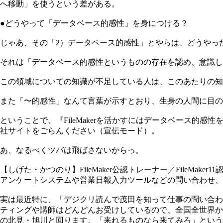
へ移動」を使うという差がある。
●どうやって「データベース的感性」を身につける？
じゃあ、その「2）データベース的感性」とやらは、どうやっ
それは「データベース的感性というものの存在を認め、意識し
この領域についての知識が不足している人は、このあたりの知
また「〜的感性」なんて言葉が示すとおり、生身の人間に目の
ということで、『FileMakerを活かすにはデータベース
社サイトをごらんください（宣伝モード）。
あ、なるべくツバは飛ばさないからっ。
【しげた・かつのり】FileMaker公認トレーナー／FileMa
アンケートシステムや営業日報入力ツールなどの問い合わせ、そし
実は最近特に、「デジクリ読んで茂田を知って仕事の問い合わ
ティングや講師はどんどんお受けしているので、全国全世界か
の北見・旭川と回ります。「来れるものなら来てみろ」とい