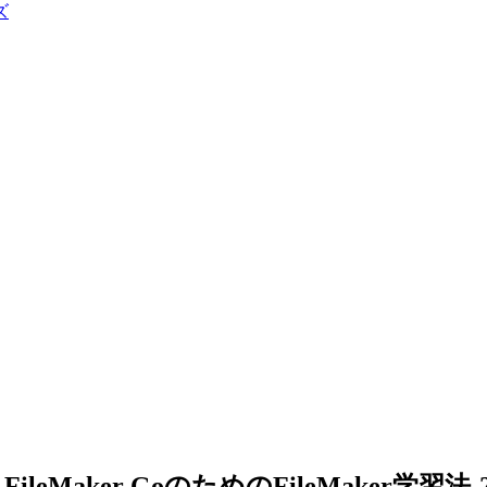
ズ
leMaker GoのためのFileMaker学習法-