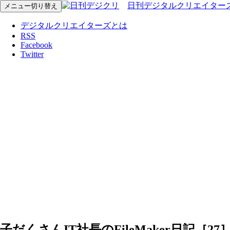
日刊デジタルクリエイター
メニュー切り替え
デジタルクリエイターズとは
RSS
Facebook
Twitter
子だくさんIT社長のFileMaker日記［27］Fi