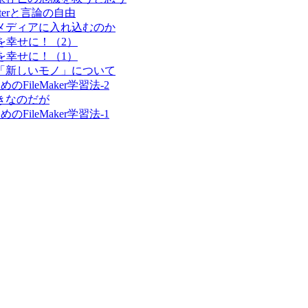
asterと言論の自由
ャルメディアに入れ込むのか
人々を幸せに！（2）
人々を幸せに！（1）
する「新しいモノ」について
めのFileMaker学習法-2
好きなのだが
めのFileMaker学習法-1