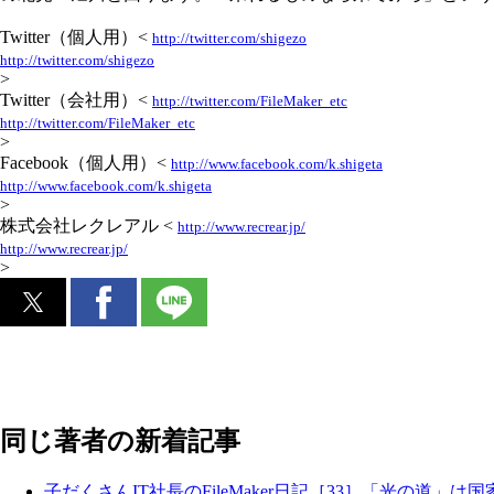
Twitter（個人用）<
http://twitter.com/shigezo
http://twitter.com/shigezo
>
Twitter（会社用）<
http://twitter.com/FileMaker_etc
http://twitter.com/FileMaker_etc
>
Facebook（個人用）<
http://www.facebook.com/k.shigeta
http://www.facebook.com/k.shigeta
>
株式会社レクレアル <
http://www.recrear.jp/
http://www.recrear.jp/
>
同じ著者の新着記事
子だくさんIT社長のFileMaker日記［33］「光の道」