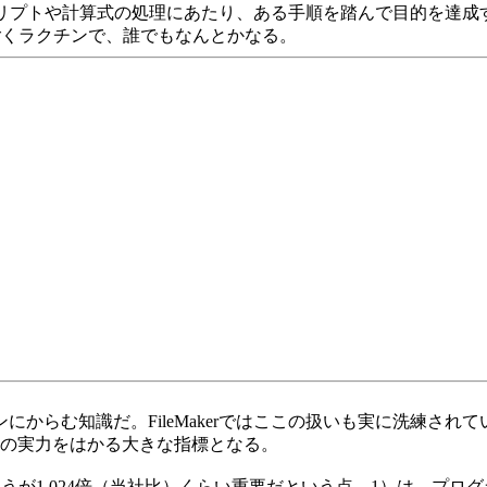
ばスクリプトや計算式の処理にあたり、ある手順を踏んで目的を達
すごくラクチンで、誰でもなんとかなる。
にからむ知識だ。FileMakerではここの扱いも実に洗練さ
の実力をはかる大きな指標となる。
）のほうが1,024倍（当社比）くらい重要だという点。1）は、