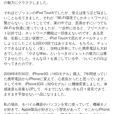
の魅力にクラクラしました。
それほどゾッコンのiPod Touchでしたが、使えば使うほど悩まし
いことも出てきました。それが『Wi-Fi環境でしかネットワークに
繋がらない』ということです。家の中では、意識せずにいつでも
Wi-Fiを快適に使っていましたが、一歩外に出ると、フリースポッ
ト以外では、ネットワーク機能は一切使えないのです。ある意
味、生殺しに近い状態で...。iPod Touchで思わずメールチェック
しようとしたことも2回や3回ではありません。もちろん、チェッ
クできるはずもなく（笑）。当時は所有していた携帯電話も大好
きでしたが、『小さなMac』というべきガジェットの魅力には勝
てませんでした。そんな日々を過ごしている中、ついにその日は
やってきたのです。
2008年8月30日、iPhone3G（16Gモデル）購入。7年間使ってい
た携帯電話からiPhoneに変えて、心底良かったと思っています。
そして今年、iPhone3GS（32Gモデル）に機種変更しました。体
感速度も容量もUPして、今までにない使い方も日々発見できて、
ますます手放せない一品になりました。
私の場合、モバイル機器やパソコンを常に使っていて、機械モノ
が好きで、Apple製品が好きという歴史があって、そこからiPhone