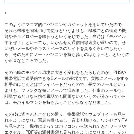
>
このようにマニア的にパソコンやガジェットを用いていたので、
それら機械を関連づけて使うというよりも、機械ごとの個別の機
能やテクノロジーを味わうという感じでした。当時は『モバイル
するぜ！』といっても、いかんせん通信回線速度が遅いので、せ
いぜいメールやテキストベースのサイトを見るぐらいでしたか
ら、そのためにノートパソコンを持ち歩くのはちょっと...というの
が正直なところでした。
その当時のモバイル環境に大きく変化をもたらしたのが、PHSや
携帯電話で送受信できるEメールの登場です。実際にメールをする
相手のほとんどはプライベートだったので、長文のメールという
よりも、フランクな短いメールで済みました。仕事のメールも、
閲覧するだけなら携帯電話でも問題ないというのが分かってから
は、モバイルマシンを持ち歩くことが少なくなりました。
その後は皆さんもご存じの通り、携帯電話でウェブサイトも見ら
れるようになり、写真も撮れるし、音楽も聴ける、ワンセグでTV
も見られて、機種によってはパソコンから送られてきたワードや
エクセル、PDF等の添付書類も見られるようになりました。その