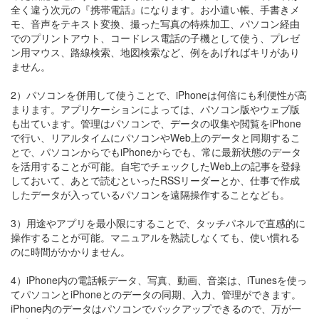
全く違う次元の『携帯電話』になります。お小遣い帳、手書きメ
モ、音声をテキスト変換、撮った写真の特殊加工、パソコン経由
でのプリントアウト、コードレス電話の子機として使う、プレゼ
ン用マウス、路線検索、地図検索など、例をあげればキリがあり
ません。
2）パソコンを併用して使うことで、iPhoneは何倍にも利便性が高
まります。アプリケーションによっては、パソコン版やウェブ版
も出ています。管理はパソコンで、データの収集や閲覧をiPhone
で行い、リアルタイムにパソコンやWeb上のデータと同期するこ
とで、パソコンからでもiPhoneからでも、常に最新状態のデータ
を活用することが可能。自宅でチェックしたWeb上の記事を登録
しておいて、あとで読むといったRSSリーダーとか、仕事で作成
したデータが入っているパソコンを遠隔操作することなども。
3）用途やアプリを最小限にすることで、タッチパネルで直感的に
操作することが可能。マニュアルを熟読しなくても、使い慣れる
のに時間がかかりません。
4）iPhone内の電話帳データ、写真、動画、音楽は、iTunesを使っ
てパソコンとiPhoneとのデータの同期、入力、管理ができます。
iPhone内のデータはパソコンでバックアップできるので、万が一