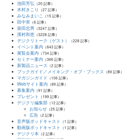
池田芳弘
（20 記事）
木村きこり
（27 記事）
みなみまいこ
（15 記事）
田中実
（6 記事）
柴田忠男
（3247 記事）
濱村和恵
（3228 記事）
デジクリトーク（ゲスト）
（228 記事）
イベント案内
（643 記事）
展覧会案内
（734 記事）
セミナー案内
（366 記事）
新製品ニュース
（2 記事）
ブックガイド／メイキング・オブ・ブックス
（89 記事）
マガジンガイド
（106 記事）
Webサイト案内
（89 記事）
募集案内
（91 記事）
プレゼント
（199 記事）
デジクリ編集部
（12 記事）
お知らせ
（25 記事）
広告
（2 記事）
音声版ポッドキャスト
（1 記事）
動画版ポッドキャスト
（1 記事）
デジクリ本
（2 記事）