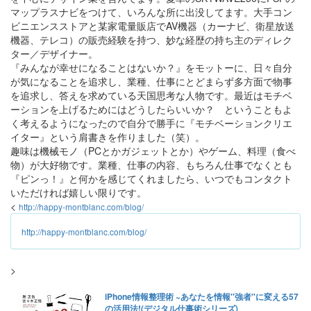
マップラスナビをつけて、いろんな所に出没してます。大手コン
ビニエンスストアと某家電量販店でAV機器（カーナビ、衛星放送
機器、テレコ）の販売経験を持つ、妙な経歴の持ち主のディレク
ター／デザイナー。
『みんなが幸せになることはないか？』をモットーに、日々自分
が気になることを追求し、業種、仕事にとどまらず多方面で物事
を追求し、答えを求めている天国思考な人物です。最近はモチベ
ーションを上げるためにはどうしたらいいか？ ということもよ
く考えるようになったので自分で勝手に『モチベーションクリエ
イター』という肩書きを作りました（笑）。
趣味は機械モノ（PCとかガジェットとか）やゲーム、料理（食べ
物）が大好物です。業種、仕事の内容、もちろん仕事でなくとも
『ピンっ！』と何かを感じてくれましたら、いつでもコンタクト
いただければ嬉しい限りです。
<
http://happy-montblanc.com/blog/
http://happy-montblanc.com/blog/
>
iPhone情報整理術 ~あなたを情報''強者''に変える57
の活用法!(デジタル仕事術シリーズ)