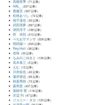
高橋里季
（71 記事）
HAL_
（207 記事）
齋藤浩
（567 記事）
松林あつし
（72 記事）
相子達也
（30 記事）
武田瑛夢
（587 記事）
津田淳子
（188 記事）
所 幸則
（312 記事）
べちおサマンサ
（329 記事）
岡田陽一
（305 記事）
Rey.Hori
（38 記事）
杏珠
（35 記事）
もみのこゆきと
（136 記事）
高木泰三
（5 記事）
えむ
（12 記事）
川井拓也
（42 記事）
蓮井慎也
（26 記事）
秋葉秀樹
（73 記事）
森和恵
（437 記事）
薬師寺 聖
（118 記事）
沢辺 均
（47 記事）
ジョニー・タカ
（120 記事）
出渕亮一朗
（30 記事）