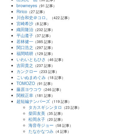
browneyes
（91 記事）
Ririco
（27 記事）
川合和史＠コロ。
（422 記事）
宮崎希沙
（8 記事）
織田隆治
（232 記事）
平山遵子
（37 記事）
若林健一
（385 記事）
関口浩之
（297 記事）
福間晴耕
（129 記事）
いわいともひさ
（46 記事）
吉田貴之
（237 記事）
カンクロー
（233 記事）
こいぬまめぐみ
（18 記事）
TOMOZO
（91 記事）
藤原ヨウコウ
（246 記事）
関根正幸
（181 記事）
超短編ナンバーズ
（119 記事）
タカスギシンタロ
（23 記事）
柴田友美
（35 記事）
松岡永子
（20 記事）
海音寺ジョー
（58 記事）
たなかなつみ
（4 記事）