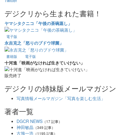
Twitter
デジクリから生まれた書籍！
ヤマシタクニコ「午後の茶碗蒸し」
電子版
永吉克之「怒りのブドウ球菌」
書籍版
電子版
十河進「映画がなければ生きていけない」
販売終了
デジクリの姉妹版メールマガジン
写真情報メールマガジン「写真を楽しむ生活」
著者一覧
DGCR NEWS
（17 記事）
神田敏晶
（349 記事）
古籏一浩
（1195 記事）