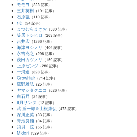
モモヨ
（223 記事）
三井英樹
（191 記事）
石原強
（110 記事）
rゆ
（24 記事）
まつむらまきお
（580 記事）
笠居トシヒロ
（263 記事）
吉井宏
（1296 記事）
海津ヨシノリ
（406 記事）
永吉克之
（298 記事）
茂田カツノリ
（159 記事）
上原ゼンジ
（280 記事）
十河進
（828 記事）
GrowHair
（714 記事）
鷹野雅弘
（25 記事）
ヤマシタクニコ
（526 記事）
白石昇
（24 記事）
8月サンタ
（12 記事）
武 盾一郎＆山根康弘
（478 記事）
深川正英
（33 記事）
青池良輔
（34 記事）
須貝 弦
（55 記事）
Midori
（329 記事）