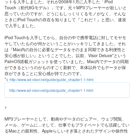
ットを入手しました。それが2008年1月に入手した「iPod
Touch（初代8Gモデル）」です。元々MP3プレーヤーが欲しいと
思っていたのですが、どうにもしっくりくるモノがなく、そんな
ときにiPod Touchの存在を知りまして『これだ！』と思い、速攻
で入手しました。
iPod Touchを入手してから、自分の中で携帯電話に対してモヤモ
ヤしていたものが何かということがハッキリしてきました。それ
は『Mac内の自分に必要なデータをそのまま同期できる利便性と
安心感が欲しい』ということでした。以前、Visor Deluxe*という
PalmOS搭載ガジェットを使っていました。Mac内でデータの同期
ができるというのがものすごく新鮮で、本体以外でもデータが保
存ができることに安心感が持てたのです。
*<
http://www.ad-visor.net/guide/guide_chapter1-1.html
http://www.ad-visor.net/guide/guide_chapter1-1.html
>
MP3プレーヤーとして、動画やデータのビュアー、ウェブ閲覧、
メール、ゲームに...そして、仕事でもプライベートでも活躍してい
るMacとの親和性、Appleらしいそぎ落とされたデザインや操作性