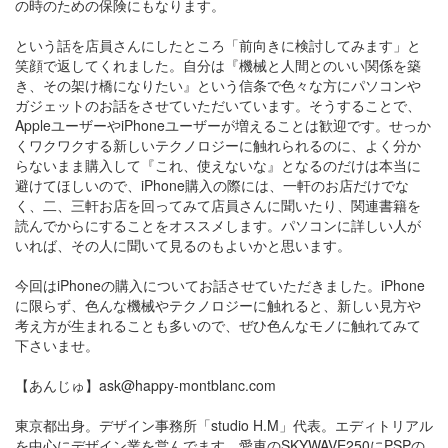
の時のための保険にもなります。
という話を店員さんにしたところ「前向きに検討してみます」と
笑顔で返してくれました。自分は『機械と人間とのいい関係を築
き、その架け橋になりたい』という信条で色々な方にパソコンや
ガジェットのお話をさせていただいています。そうすることで、
AppleユーザーやiPhoneユーザーが増えることは歓迎です。せっか
くワクワクする新しいテクノロジーに触れられるのに、よく分か
らないまま購入して『これ、使えないな』となるのだけは本当に
避けてほしいので、iPhone購入の際には、一軒のお店だけでな
く、二、三軒お店を回ってみて店員さんに聞いたり、関連書籍を
読んでからにすることをオススメします。パソコンに詳しい人が
いれば、その人に聞いて見るのもよいかと思います。
今回はiPhoneの購入についてお話させていただきました。iPhone
に限らず、色んな機械やテクノロジーに触れると、新しい見方や
考え方が生まれることも多いので、ぜひ色んなモノに触れてみて
下さいませ。
【あんじゅ】ask@happy-montblanc.com
東京都出身。デザイン事務所「studio H.M」代表。エディトリアル
を中心にデザイン業を営んでます。愛車のSKYWAVE250にPSPの