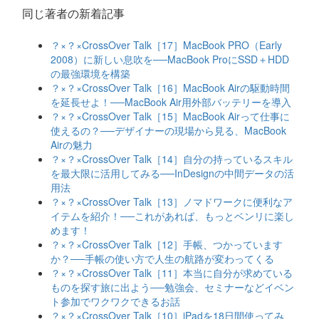
同じ著者の新着記事
？×？×CrossOver Talk［17］MacBook PRO（Early
2008）に新しい息吹を──MacBook ProにSSD＋HDD
の最強環境を構築
？×？×CrossOver Talk［16］MacBook Airの駆動時間
を延長せよ！──MacBook Air用外部バッテリーを導入
？×？×CrossOver Talk［15］MacBook Airって仕事に
使えるの？──デザイナーの現場から見る、MacBook
Airの魅力
？×？×CrossOver Talk［14］自分の持っているスキル
を最大限に活用してみる──InDesignの中間データの活
用法
？×？×CrossOver Talk［13］ノマドワークに便利なア
イテムを紹介！──これがあれば、もっとベンリに楽し
めます！
？×？×CrossOver Talk［12］手帳、つかっています
か？──手帳の使い方で人生の航路が変わってくる
？×？×CrossOver Talk［11］本当に自分が求めている
ものを探す旅に出よう──勉強会、セミナーなどイベン
ト参加でワクワクできるお話
？×？×CrossOver Talk［10］iPadを18日間使ってみ