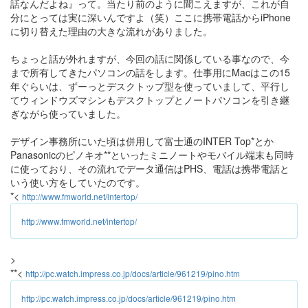
話なんだよね』って。当たり前のように聞こえますが、これが自
分にとっては実に深いんですよ（笑）ここに携帯電話からiPhone
に切り替えた理由の大きな流れがありました。
ちょっと話が外れますが、今回の話に関係している事なので、今
まで所有してきたパソコンの話をします。仕事用にMacはこの15
年ぐらいは、ずーっとデスクトップ型を使っていまして、平行し
てウィンドウズマシンもデスクトップとノートパソコンを引き継
ぎながら使っていました。
デザイン事務所にいた頃は併用して富士通のINTER Top*とか
Panasonicのピノキオ**といったミニノートやモバイル端末も同時
に使っており、その流れでデータ通信はPHS、電話は携帯電話と
いう使い方をしていたのです。
*<
http://www.fmworld.net/intertop/
http://www.fmworld.net/intertop/
>
**<
http://pc.watch.impress.co.jp/docs/article/961219/pino.htm
http://pc.watch.impress.co.jp/docs/article/961219/pino.htm