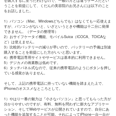
を購入するに至ったわけなので、一般の方とは違うケースだとい
うことを前提にして、くだんの美容院のお兄さんには以下のこと
をお話しました。
1）パソコン（Mac、Windowsどちらでも）はなくても一応使えま
すが、パソコンがないと、いざというときや機能は十二分に発揮
できません。（データの整理等）
2）おサイフケータイ機能、モバイルSuica（ICOCA、TOICAな
ど）は使えません。
3）比較的バッテリーの減りが早いので、バッテリーの予備は別途
購入することを前提にした方がいいと思います。
4）携帯電話専用サイトやサービスは基本的に利用できません。
5）デジカメの画素数は低めです。
6）タッチパネル式なので、従来の携帯電話のようにボタンを押し
ている感覚がありません。
そして、上記の携帯電話に持っていない機能を踏まえた上で、
iPhoneのオススメなところとして。
1）やはり一番の魅力は『小さなパソコン』と思ってもらった方が
分かりやすいのですが、有料、無料を問わずに膨大なアプリケー
ション、そしてWebサービスが公開されていますので、自分にあ
った機能を追加することが可能。それによってiPhone一台一台が