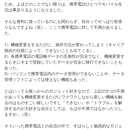
ため、よほどのことでない限りは、携帯電話ひとつでモバイル生
活は事足りるようになりました。
そんな便利に使っているのにも関わらず、自分ってやっぱり欲張
りなんですよね（笑）。ここで携帯電話に対して不満がありまし
た。
1）機種変更をするたびに、操作方法が変わってしまう（キャリア
独自の仕様によって、できないことも出てくる）。
2）各携帯電話の電話帳データの互換性が完全でなく、機種変更す
るときに今まで登録していたデータが完全に移行できないことも
あった。
3）パソコンで携帯電話内のデータ管理ができないことや、データ
管理ソフトによっては使えない機能もあった。
とはいっても根っからのガジェット好きなので、上記の3つの不満
があっても機種変更するたびにワクワクしながら新しい機械を触
るのはものすごい嬉しいですし『できない』や『トラブル』を解
決するのが大好きな自分としては、もはや不満ではなかったりし
ますが...（笑）
そういった携帯電話との生活の中で、すばらしく魅惑的なガジェ