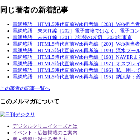
同じ著者の新着記事
電網悠語：HTML5時代直前Web再考編［203］Web担
電網悠語：未来IT編［202］電子書籍ではなく、電子コ
電網悠語：未来IT編［201］7年後の〆切、2020年東京
電網悠語：HTML5時代直前Web再考編［200］Web担
電網悠語：HTML5時代直前Web再考編［199］流水プ
電網悠語：HTML5時代直前Web再考編［198］NAVERまとめ
電網悠語：HTML5時代直前Web再考編［197］オス
電網悠語：HTML5時代直前Web再考編［196］私、困って
電網悠語：HTML5時代直前Web再考編［195］納涼祭
この著者の記事一覧へ
このメルマガについて
デジタルクリエイターズ
とは
イベント・広告掲載のご案内
個人情報に対する考え方