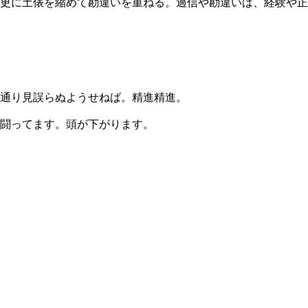
更に土俵を縮めて勘違いを重ねる。過信や勘違いは、経験や正
通り見誤らぬようせねば。精進精進。
闘ってます。頭が下がります。