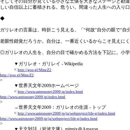
そしてその自分が見ている小さな土俵を大きなステージと勘違
しい自信以上に蓄積される。危うい。間違った人生への入り口
◆
ガリレオの言葉は、時折こう見える、「"何故"自分の眼で"自
老眼性錯覚だろうか。自分は、一番近くいるからこそ見えにく
◎ガリレオの人生を、自分の目で確かめる方法を下記に。小学
▼ガリレオ・ガリレイ - Wikipedia
<
http://goo.gl/MmcZ2
http://goo.gl/MmcZ2
>
▼世界天文年2009ホームページ
<
http://www.astronomy2009.jp/index.html
http://www.astronomy2009.jp/index.html
>
→世界天文年2009：ガリレオの生涯 - トップ
<
http://www.astronomy2009.jp/ja/webproject/life-g/index.html
http://www.astronomy2009.jp/ja/webproject/life-g/index.html
>
▼天文対話（岩波文庫）mitmix＠Amazon