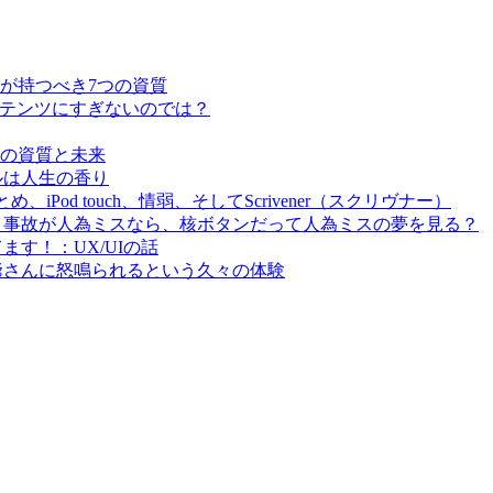
当者が持つべき7つの資質
ンテンツにすぎないのでは？
当者の資質と未来
ールは人生の香り
、iPod touch、情弱、そしてScrivener（スクリヴナー）
プレイ事故が人為ミスなら、核ボタンだって人為ミスの夢を見る？
ます！：UX/UIの話
：爺さんに怒鳴られるという久々の体験