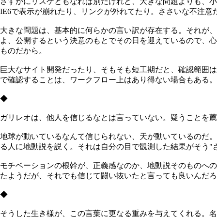
さすがにリスケともなれば別だけれど、大きな問題よりも、小
IE6で表示が崩れたり、リンクが外れてたり。ささいな不注
大きな問題は、基本的に何らかの言い訳が存在する。それが、
よ、公開するという決意のもとでその日を迎えているので、心
ものだから。
巨大なサイト開発だったり、そもそも短工期だと、確認範囲は
で確認することは、ワークフロー上はあり得ない場合もある。
◆
ガリレオは、他人を信じるなとは言っていない。疑うことを薦
地球が動いているなんて信じられない、天が動いているのだ。
る人に地動説を説く。それは自分の目で観測した結果がそう"
モチベーションの根幹が、正義感なのか、地動説そのものへの
たようだが、それでも信じて闘い抜いたと言っても良いんだろ
◆
そうした生き様が、この言葉に更なる重みを与えてくれる。