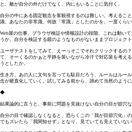
と、敵が自分の外だけでなく、内にもいることに気付く。
自分の中にある固定観念を客観視するのは難しい。考えること
識、あなたの非常識。何故「常識」としたのかを、一度くらい
Web屋の仕事、ブラウザ検証や情報設計の段階。これは動い
うか。自分を検証する鏡のようなものがないままプロジェクト
ユーザテストをしてみて、えーっそこでそれクリックするの？
て、そーくるのかぁと平静を装いながら冷汗で対応策を考える
うとしたか。
生き方。あの人に文句を言っても駄目だろう、ルールはルール
念が硬直化していく。試してみる前から、諦めて当然のように
◆
結果論的に言うと、事前に問題を見抜けない自分の目が節穴な
自分の目で確認しなくなると、恐らくこの「我が目節穴化」の
でもズレたら「我関知せず」となり、見ていても見えていない