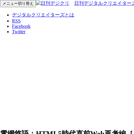
日刊デジタルクリエイター
メニュー切り替え
デジタルクリエイターズとは
RSS
Facebook
Twitter
電網悠語：HTML5時代直前Web再考編［