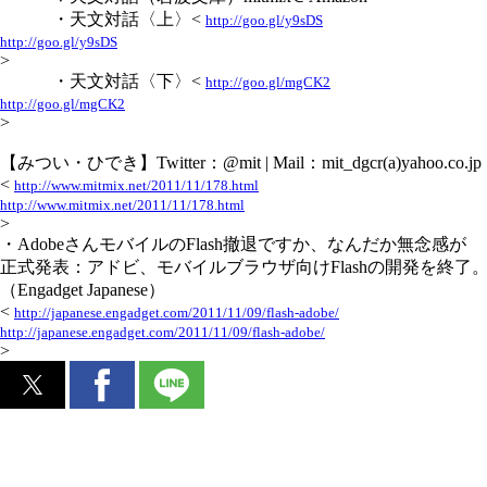
・天文対話〈上〉<
http://goo.gl/y9sDS
http://goo.gl/y9sDS
>
・天文対話〈下〉<
http://goo.gl/mgCK2
http://goo.gl/mgCK2
>
【みつい・ひでき】Twitter：@mit | Mail：mit_dgcr(a)yahoo.co.jp
<
http://www.mitmix.net/2011/11/178.html
http://www.mitmix.net/2011/11/178.html
>
・AdobeさんモバイルのFlash撤退ですか、なんだか無念感が
正式発表：アドビ、モバイルブラウザ向けFlashの開発を終了。
（Engadget Japanese）
<
http://japanese.engadget.com/2011/11/09/flash-adobe/
http://japanese.engadget.com/2011/11/09/flash-adobe/
>