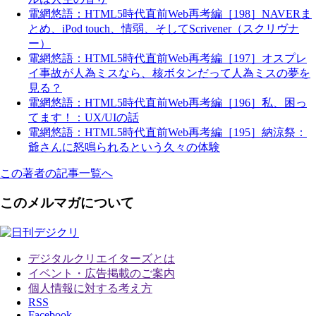
電網悠語：HTML5時代直前Web再考編［198］NAVERま
とめ、iPod touch、情弱、そしてScrivener（スクリヴナ
ー）
電網悠語：HTML5時代直前Web再考編［197］オスプレ
イ事故が人為ミスなら、核ボタンだって人為ミスの夢を
見る？
電網悠語：HTML5時代直前Web再考編［196］私、困っ
てます！：UX/UIの話
電網悠語：HTML5時代直前Web再考編［195］納涼祭：
爺さんに怒鳴られるという久々の体験
この著者の記事一覧へ
このメルマガについて
デジタルクリエイターズ
とは
イベント・広告掲載のご案内
個人情報に対する考え方
RSS
Facebook