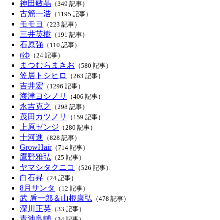
神田敏晶
（349 記事）
古籏一浩
（1195 記事）
モモヨ
（223 記事）
三井英樹
（191 記事）
石原強
（110 記事）
rゆ
（24 記事）
まつむらまきお
（580 記事）
笠居トシヒロ
（263 記事）
吉井宏
（1296 記事）
海津ヨシノリ
（406 記事）
永吉克之
（298 記事）
茂田カツノリ
（159 記事）
上原ゼンジ
（280 記事）
十河進
（828 記事）
GrowHair
（714 記事）
鷹野雅弘
（25 記事）
ヤマシタクニコ
（526 記事）
白石昇
（24 記事）
8月サンタ
（12 記事）
武 盾一郎＆山根康弘
（478 記事）
深川正英
（33 記事）
青池良輔
（34 記事）