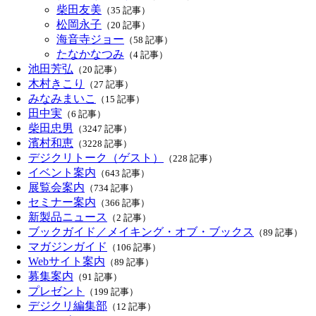
柴田友美
（35 記事）
松岡永子
（20 記事）
海音寺ジョー
（58 記事）
たなかなつみ
（4 記事）
池田芳弘
（20 記事）
木村きこり
（27 記事）
みなみまいこ
（15 記事）
田中実
（6 記事）
柴田忠男
（3247 記事）
濱村和恵
（3228 記事）
デジクリトーク（ゲスト）
（228 記事）
イベント案内
（643 記事）
展覧会案内
（734 記事）
セミナー案内
（366 記事）
新製品ニュース
（2 記事）
ブックガイド／メイキング・オブ・ブックス
（89 記事）
マガジンガイド
（106 記事）
Webサイト案内
（89 記事）
募集案内
（91 記事）
プレゼント
（199 記事）
デジクリ編集部
（12 記事）