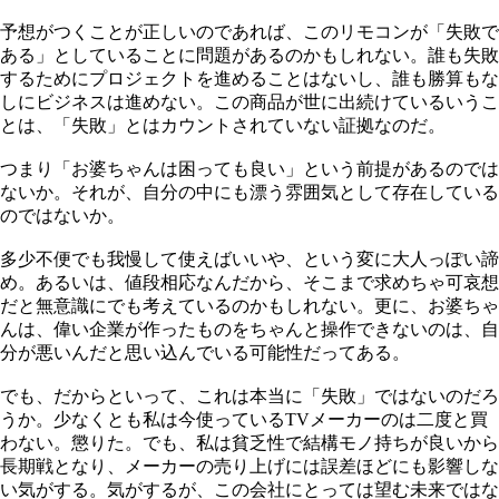
予想がつくことが正しいのであれば、このリモコンが「失敗で
ある」としていることに問題があるのかもしれない。誰も失敗
するためにプロジェクトを進めることはないし、誰も勝算もな
しにビジネスは進めない。この商品が世に出続けているいうこ
とは、「失敗」とはカウントされていない証拠なのだ。
つまり「お婆ちゃんは困っても良い」という前提があるのでは
ないか。それが、自分の中にも漂う雰囲気として存在している
のではないか。
多少不便でも我慢して使えばいいや、という変に大人っぽい諦
め。あるいは、値段相応なんだから、そこまで求めちゃ可哀想
だと無意識にでも考えているのかもしれない。更に、お婆ちゃ
んは、偉い企業が作ったものをちゃんと操作できないのは、自
分が悪いんだと思い込んでいる可能性だってある。
でも、だからといって、これは本当に「失敗」ではないのだろ
うか。少なくとも私は今使っているTVメーカーのは二度と買
わない。懲りた。でも、私は貧乏性で結構モノ持ちが良いから
長期戦となり、メーカーの売り上げには誤差ほどにも影響しな
い気がする。気がするが、この会社にとっては望む未来ではな