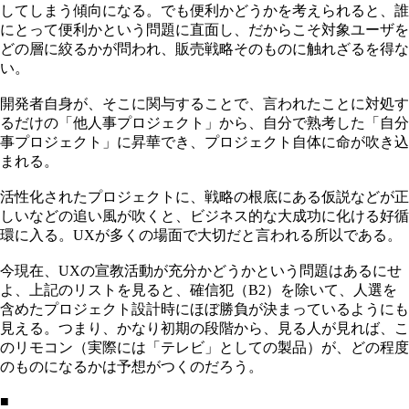
してしまう傾向になる。でも便利かどうかを考えられると、誰
にとって便利かという問題に直面し、だからこそ対象ユーザを
どの層に絞るかが問われ、販売戦略そのものに触れざるを得な
い。
開発者自身が、そこに関与することで、言われたことに対処す
るだけの「他人事プロジェクト」から、自分で熟考した「自分
事プロジェクト」に昇華でき、プロジェクト自体に命が吹き込
まれる。
活性化されたプロジェクトに、戦略の根底にある仮説などが正
しいなどの追い風が吹くと、ビジネス的な大成功に化ける好循
環に入る。UXが多くの場面で大切だと言われる所以である。
今現在、UXの宣教活動が充分かどうかという問題はあるにせ
よ、上記のリストを見ると、確信犯（B2）を除いて、人選を
含めたプロジェクト設計時にほぼ勝負が決まっているようにも
見える。つまり、かなり初期の段階から、見る人が見れば、こ
のリモコン（実際には「テレビ」としての製品）が、どの程度
のものになるかは予想がつくのだろう。
■