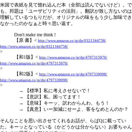
米国で表紙を見て惚れ込んだ本（全部は読んでないけど）。で
も、邦題は「ユーザビリティの法則」。翻訳が致し方ないのは
理解しているつもりだが、オリジナルの味をもう少し加味でき
なかったのかなぁと時々思い返す。
Don't make me think !
【原 書】<
http://www.amazon.co.jp/dp/0321344758/
http://www.amazon.co.jp/dp/0321344758/
>
【和1版】<
http://www.amazon.co.jp/dp/4797315970/
http://www.amazon.co.jp/dp/4797315970/
>
【和2版】<
http://www.amazon.co.jp/dp/4797339098/
http://www.amazon.co.jp/dp/4797339098/
>
→ 【標準】私に考えさせないで！
→ 【意訳】私、困ってます！
→ 【意味】キーッ、訳わからんわ、もう！
→ 【真意】いー加減にせーよ、客をなめとんのか？
そんなことを思い出させてくれるお話が、らばQに載ってい
た。キーッとなっている（かどうかは分からない）お婆ちゃん