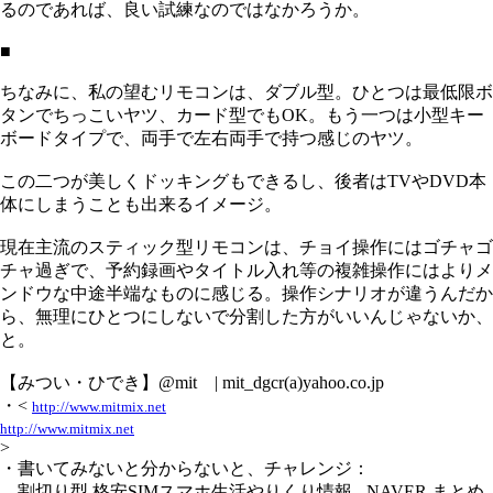
るのであれば、良い試練なのではなかろうか。
■
ちなみに、私の望むリモコンは、ダブル型。ひとつは最低限ボ
タンでちっこいヤツ、カード型でもOK。もう一つは小型キー
ボードタイプで、両手で左右両手で持つ感じのヤツ。
この二つが美しくドッキングもできるし、後者はTVやDVD本
体にしまうことも出来るイメージ。
現在主流のスティック型リモコンは、チョイ操作にはゴチャゴ
チャ過ぎで、予約録画やタイトル入れ等の複雑操作にはよりメ
ンドウな中途半端なものに感じる。操作シナリオが違うんだか
ら、無理にひとつにしないで分割した方がいいんじゃないか、
と。
【みつい・ひでき】@mit | mit_dgcr(a)yahoo.co.jp
・<
http://www.mitmix.net
http://www.mitmix.net
>
・書いてみないと分からないと、チャレンジ：
割切り型 格安SIMスマホ生活やりくり情報 - NAVER まとめ