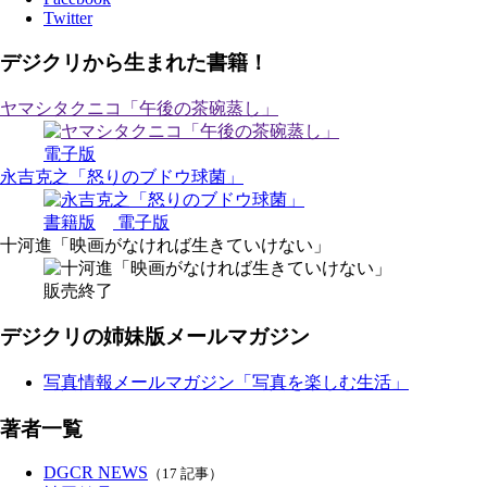
Twitter
デジクリから生まれた書籍！
ヤマシタクニコ「午後の茶碗蒸し」
電子版
永吉克之「怒りのブドウ球菌」
書籍版
電子版
十河進「映画がなければ生きていけない」
販売終了
デジクリの姉妹版メールマガジン
写真情報メールマガジン「写真を楽しむ生活」
著者一覧
DGCR NEWS
（17 記事）