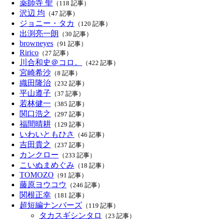
薬師寺 聖
（118 記事）
沢辺 均
（47 記事）
ジョニー・タカ
（120 記事）
出渕亮一朗
（30 記事）
browneyes
（91 記事）
Ririco
（27 記事）
川合和史＠コロ。
（422 記事）
宮崎希沙
（8 記事）
織田隆治
（232 記事）
平山遵子
（37 記事）
若林健一
（385 記事）
関口浩之
（297 記事）
福間晴耕
（129 記事）
いわいともひさ
（46 記事）
吉田貴之
（237 記事）
カンクロー
（233 記事）
こいぬまめぐみ
（18 記事）
TOMOZO
（91 記事）
藤原ヨウコウ
（246 記事）
関根正幸
（181 記事）
超短編ナンバーズ
（119 記事）
タカスギシンタロ
（23 記事）