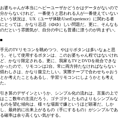
お婆ちゃんが本当にヘビーユーザかどうかはデータがないので
分からないけれど、一番使うと思われる人が一番使えていない
という状況は、UX（ユーザ体験/UserExperience）に関わる者
にとっては、かなり忌忌（ゆゆ）しい問題だ。更に、そんなも
のだという雰囲気が、自分の中にも普通に漂うのが尚まずい。
■
手元のTVリモコンを眺めつつ、やはりボタンは多いなぁと思
う。そして使用するボタンは、このお婆ちゃん程ではないけれ
ど、かなり限定される。更に、我家もTVとDVDを統合できな
かったので、リモコンは2台。常に両方持たなければならない
煩わしさは、かなり腹立たしい。実際テープで合わせちゃおう
とか考えたこともあるし、学習リモコンにしようかとも考え
た。
引き算のデザインというか、シンプル化の流れは、言葉の上で
はここ数年の主流だろう。ゴテゴテしたものよりもシンプルな
ものを望む傾向は、様々な場面で嫌というほど顕著だ。しか
し、最終的に出来上がるもの（手にするもの）がシンプルであ
る確率は余り高くない気がする。