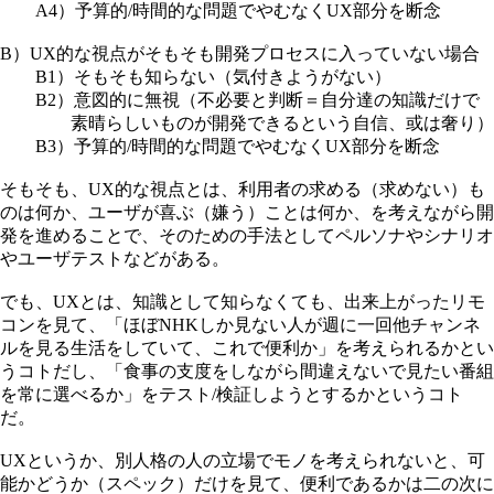
A4）予算的/時間的な問題でやむなくUX部分を断念
B）UX的な視点がそもそも開発プロセスに入っていない場合
B1）そもそも知らない（気付きようがない）
B2）意図的に無視（不必要と判断＝自分達の知識だけで
素晴らしいものが開発できるという自信、或は奢り）
B3）予算的/時間的な問題でやむなくUX部分を断念
そもそも、UX的な視点とは、利用者の求める（求めない）も
のは何か、ユーザが喜ぶ（嫌う）ことは何か、を考えながら開
発を進めることで、そのための手法としてペルソナやシナリオ
やユーザテストなどがある。
でも、UXとは、知識として知らなくても、出来上がったリモ
コンを見て、「ほぼNHKしか見ない人が週に一回他チャンネ
ルを見る生活をしていて、これで便利か」を考えられるかとい
うコトだし、「食事の支度をしながら間違えないで見たい番組
を常に選べるか」をテスト/検証しようとするかというコト
だ。
UXというか、別人格の人の立場でモノを考えられないと、可
能かどうか（スペック）だけを見て、便利であるかは二の次に