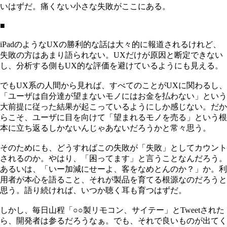
いはずだ。痛くない小さな失敗がここにある。
■
iPadのようなUXの勝利的な話は大々的に報道されるけれど、
失敗の方はあまり語られない。UXだけが原因と断定できない
し、分析する側もUX的な評価を避けているようにも見える。
でもUX系の人間から見れば、すべてのことがUXに関わるし、
「ユーザは自分達が望まないモノにはお金を払わない」という
大前提に従った結果が起こっているようにしか感じない。だか
らこそ、ユーザに目を向けて「望まれるモノを売る」という根
本に立ち返るしかないんじゃあないだろうかと常々思う。
そのためにも、どうすればこの失敗が「失敗」としてカウント
されるのか。やはり、「困ってます」と言うことなんだろう。
あるいは、「いー加減にせーよ、客をなめとんのか？」か。利
用者が本心を語ること、それが製品を育てる根源なのだろうと
思う。語り続ければ、いつか聴く耳も育つはずだ。
しかし、毎日山程「○○製リモコン、サイテー」とTweetされた
ら、開発者は参るだろうなぁ。でも、それで良いものが出てく