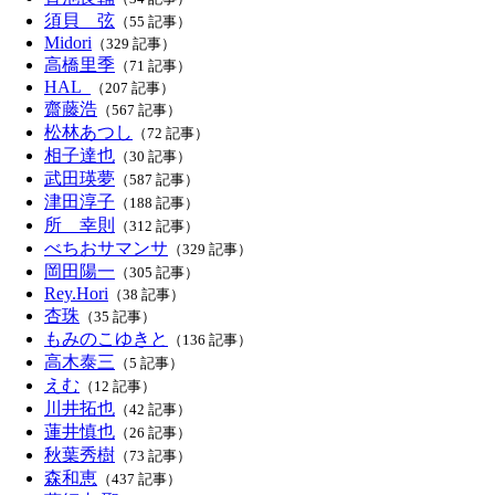
須貝 弦
（55 記事）
Midori
（329 記事）
高橋里季
（71 記事）
HAL_
（207 記事）
齋藤浩
（567 記事）
松林あつし
（72 記事）
相子達也
（30 記事）
武田瑛夢
（587 記事）
津田淳子
（188 記事）
所 幸則
（312 記事）
べちおサマンサ
（329 記事）
岡田陽一
（305 記事）
Rey.Hori
（38 記事）
杏珠
（35 記事）
もみのこゆきと
（136 記事）
高木泰三
（5 記事）
えむ
（12 記事）
川井拓也
（42 記事）
蓮井慎也
（26 記事）
秋葉秀樹
（73 記事）
森和恵
（437 記事）