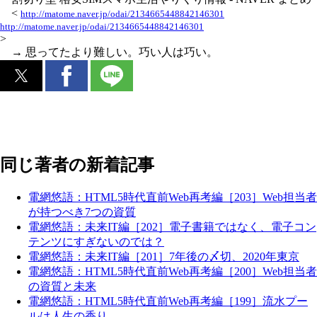
<
http://matome.naver.jp/odai/2134665448842146301
http://matome.naver.jp/odai/2134665448842146301
>
→ 思ってたより難しい。巧い人は巧い。
同じ著者の新着記事
電網悠語：HTML5時代直前Web再考編［203］Web担当者
が持つべき7つの資質
電網悠語：未来IT編［202］電子書籍ではなく、電子コン
テンツにすぎないのでは？
電網悠語：未来IT編［201］7年後の〆切、2020年東京
電網悠語：HTML5時代直前Web再考編［200］Web担当者
の資質と未来
電網悠語：HTML5時代直前Web再考編［199］流水プー
ルは人生の香り