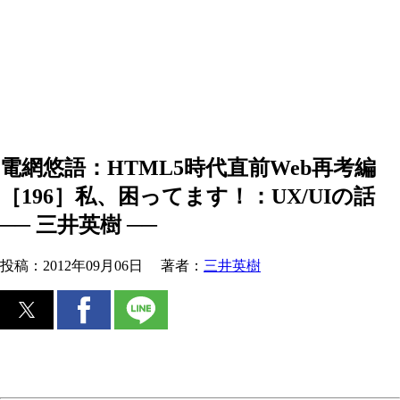
電網悠語：HTML5時代直前Web再考編
［196］私、困ってます！：UX/UIの話
── 三井英樹 ──
投稿：
2012年09月06日
著者：
三井英樹