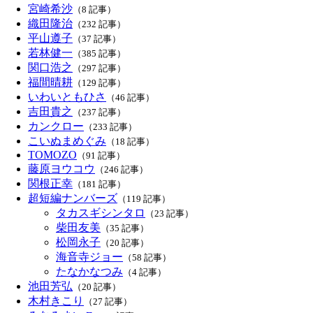
宮崎希沙
（8 記事）
織田隆治
（232 記事）
平山遵子
（37 記事）
若林健一
（385 記事）
関口浩之
（297 記事）
福間晴耕
（129 記事）
いわいともひさ
（46 記事）
吉田貴之
（237 記事）
カンクロー
（233 記事）
こいぬまめぐみ
（18 記事）
TOMOZO
（91 記事）
藤原ヨウコウ
（246 記事）
関根正幸
（181 記事）
超短編ナンバーズ
（119 記事）
タカスギシンタロ
（23 記事）
柴田友美
（35 記事）
松岡永子
（20 記事）
海音寺ジョー
（58 記事）
たなかなつみ
（4 記事）
池田芳弘
（20 記事）
木村きこり
（27 記事）