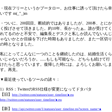
・現在フリーというかプータロー。お仕事に誘って頂けたら幸
いです m(_"_)m
・ついに、200回目。断続的ではありましたが、200本、とにか
く投げさせて頂きました。約10年、長かったぁ。誰が受けてく
れてるのかと不安で、編集長とデスクと私しか読んでないんじ
ゃないかとか目線を下げた時期もありましたが、また一区切り
の時となりました。
私にとってこんなに一つのことを継続したのは、結婚生活くら
いじゃないだろうか。......もしも可能なら、どちらも続けて行
けたらと思っています。復帰した時には、よろしくお願いしま
す。再見。
▼最近使っているツールの諸々：
1）RSS：TwitterのRSS仕様が変更になってドタバタ
【旧】
http://twitter.com/statuses/user_timeline/●.rss
http://twitter.com/statuses/user_timeline/●.rss
【新】
http://api.twitter.com/1/statuses/user_timeline.rss?screen_name=●