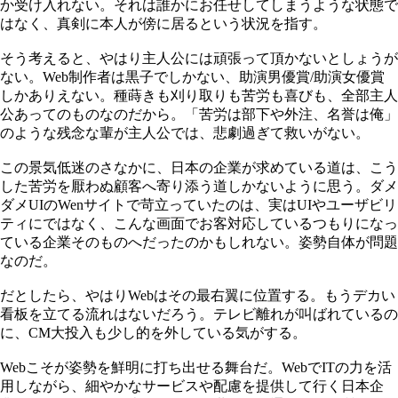
か受け入れない。それは誰かにお任せしてしまうような状態で
はなく、真剣に本人が傍に居るという状況を指す。
そう考えると、やはり主人公には頑張って頂かないとしょうが
ない。Web制作者は黒子でしかない、助演男優賞/助演女優賞
しかありえない。種蒔きも刈り取りも苦労も喜びも、全部主人
公あってのものなのだから。「苦労は部下や外注、名誉は俺」
のような残念な輩が主人公では、悲劇過ぎて救いがない。
この景気低迷のさなかに、日本の企業が求めている道は、こう
した苦労を厭わぬ顧客へ寄り添う道しかないように思う。ダメ
ダメUIのWenサイトで苛立っていたのは、実はUIやユーザビリ
ティにではなく、こんな画面でお客対応しているつもりになっ
ている企業そのものへだったのかもしれない。姿勢自体が問題
なのだ。
だとしたら、やはりWebはその最右翼に位置する。もうデカい
看板を立てる流れはないだろう。テレビ離れが叫ばれているの
に、CM大投入も少し的を外している気がする。
Webこそが姿勢を鮮明に打ち出せる舞台だ。WebでITの力を活
用しながら、細やかなサービスや配慮を提供して行く日本企