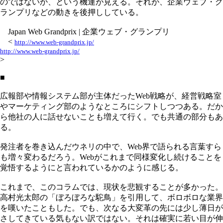
のではないか、という機運が見える。それが、企業ウェブ・グ
ランプリなどの動きを後押ししている。
Japan Web Grandprix | 企業ウェブ・グランプリ
<
http://www.web-grandprix.jp/
http://www.web-grandprix.jp/
>
■
広報部や情報システム部が主体だったWeb戦略が、経営戦略室
やマーケティング部のようなところにシフトしつつある。だか
ら他社の人に話せないことも増えて行く。でも共通の部分もあ
る。
発注者を巻き込んだウネリの中で、Web界で語られる言葉すら
も増々変わるだろう。Webがこれまで同様変化し続けることを
覚悟するようにと言われているかのように感じる。
これまで、このコラムでは、現状を悲観することが多かった。
高村光太郎の「ぼろぼろな駝鳥」を引用して、ボロボロな業界
を嘆いたこともした。でも、次なる大変革の先には少し薄日が
さしてきている気もない訳ではない。それは確実に若い目が伸