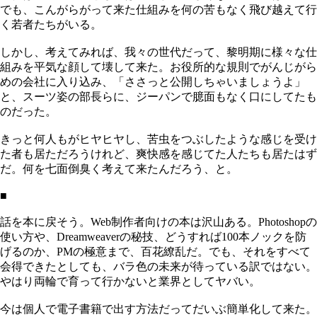
でも、こんがらがって来た仕組みを何の苦もなく飛び越えて行
く若者たちがいる。
しかし、考えてみれば、我々の世代だって、黎明期に様々な仕
組みを平気な顔して壊して来た。お役所的な規則でがんじがら
めの会社に入り込み、「ささっと公開しちゃいましょうよ」
と、スーツ姿の部長らに、ジーパンで臆面もなく口にしてたも
のだった。
きっと何人もがヒヤヒヤし、苦虫をつぶしたような感じを受け
た者も居ただろうけれど、爽快感を感じてた人たちも居たはず
だ。何を七面倒臭く考えて来たんだろう、と。
■
話を本に戻そう。Web制作者向けの本は沢山ある。Photoshopの
使い方や、Dreamweaverの秘技、どうすれば100本ノックを防
げるのか、PMの極意まで、百花繚乱だ。でも、それをすべて
会得できたとしても、バラ色の未来が待っている訳ではない。
やはり両輪で育って行かないと業界としてヤバい。
今は個人で電子書籍で出す方法だってだいぶ簡単化して来た。