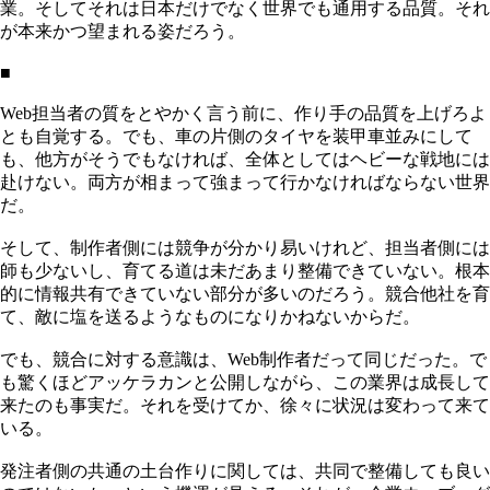
業。そしてそれは日本だけでなく世界でも通用する品質。それ
が本来かつ望まれる姿だろう。
■
Web担当者の質をとやかく言う前に、作り手の品質を上げろよ
とも自覚する。でも、車の片側のタイヤを装甲車並みにして
も、他方がそうでもなければ、全体としてはヘビーな戦地には
赴けない。両方が相まって強まって行かなければならない世界
だ。
そして、制作者側には競争が分かり易いけれど、担当者側には
師も少ないし、育てる道は未だあまり整備できていない。根本
的に情報共有できていない部分が多いのだろう。競合他社を育
て、敵に塩を送るようなものになりかねないからだ。
でも、競合に対する意識は、Web制作者だって同じだった。で
も驚くほどアッケラカンと公開しながら、この業界は成長して
来たのも事実だ。それを受けてか、徐々に状況は変わって来て
いる。
発注者側の共通の土台作りに関しては、共同で整備しても良い