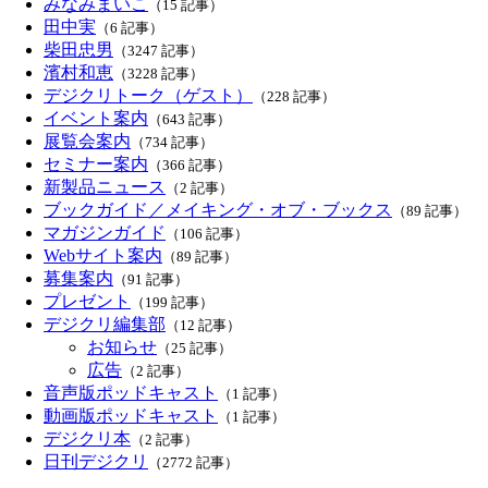
みなみまいこ
（15 記事）
田中実
（6 記事）
柴田忠男
（3247 記事）
濱村和恵
（3228 記事）
デジクリトーク（ゲスト）
（228 記事）
イベント案内
（643 記事）
展覧会案内
（734 記事）
セミナー案内
（366 記事）
新製品ニュース
（2 記事）
ブックガイド／メイキング・オブ・ブックス
（89 記事）
マガジンガイド
（106 記事）
Webサイト案内
（89 記事）
募集案内
（91 記事）
プレゼント
（199 記事）
デジクリ編集部
（12 記事）
お知らせ
（25 記事）
広告
（2 記事）
音声版ポッドキャスト
（1 記事）
動画版ポッドキャスト
（1 記事）
デジクリ本
（2 記事）
日刊デジクリ
（2772 記事）