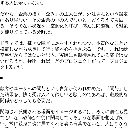
する人は余りいない。
だから、企業の描く「企み」の主人公が、外注さんという設定
はあり得ない。その企業の中の人でないと、どう考えても困
る。そうでない状況を、空洞化と呼び、盛んに問題視して対策
を練り打っている分野だ。
ドラマでは、様々な障害に足をすくわれつつ、本質的なことと
格闘しながら成長して行く姿が心を揺さぶる。でも、これは絵
空事だからではないと思う。実際にも期待されている姿ではな
いだろうか。極論すれば、どのプロジェクトだって「プロジェ
クトX」だ。
■
顧客やユーザへの関与という言葉が使われ始めた。「関与」し
た結果を、快く受け入れて欲しいと願うのであれば、継続的な
関係がどうしても必要だ。
関与され反発される場面をイメージするには、ろくに個性も見
てもいない教師が生徒に関与してくるような場面を想えば良
い。常に親身に傍に居てくれる者の言葉でないと、人はなかな