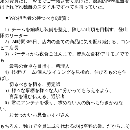
須の資質だし、今までご一緒させて頂けた、感動的Web担当者
はそれぞれ独自のスタイルですべてを持っていた。
▼Web担当者の持つべき6資質：
1）チームを編成し装備を整え、険しい山頂を目指す、登山
隊のリーダー
2）24時間365日、店内の全ての商品に気を配り続ける、コン
ビニ店長
3）パーティから夜食ごはんまで、贅沢な食材/アリモノでで
も
最善の食卓を目指す、料理人
4）技術/チーム/個人/タイミングを見極め、伸びるものを伸
ばし
切るべきを切る、剪定師
5）様々な事柄を様々な人に分かってもらえるよう、
言葉を選び伝える、通訳者
6）常にアンテナを張り、求めない人の所へも行きかねな
い、
おせっかいお見合いオバさん
もちろん、独力で全員に成り代わるのは至難の業。だからこそ