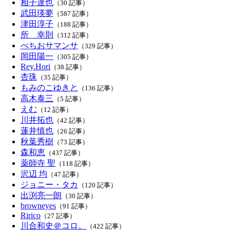
相子達也
（30 記事）
武田瑛夢
（587 記事）
津田淳子
（188 記事）
所 幸則
（312 記事）
べちおサマンサ
（329 記事）
岡田陽一
（305 記事）
Rey.Hori
（38 記事）
杏珠
（35 記事）
もみのこゆきと
（136 記事）
高木泰三
（5 記事）
えむ
（12 記事）
川井拓也
（42 記事）
蓮井慎也
（26 記事）
秋葉秀樹
（73 記事）
森和恵
（437 記事）
薬師寺 聖
（118 記事）
沢辺 均
（47 記事）
ジョニー・タカ
（120 記事）
出渕亮一朗
（30 記事）
browneyes
（91 記事）
Ririco
（27 記事）
川合和史＠コロ。
（422 記事）