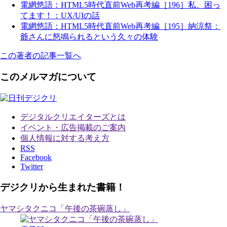
電網悠語：HTML5時代直前Web再考編［196］私、困っ
てます！：UX/UIの話
電網悠語：HTML5時代直前Web再考編［195］納涼祭：
爺さんに怒鳴られるという久々の体験
この著者の記事一覧へ
このメルマガについて
デジタルクリエイターズ
とは
イベント・広告掲載のご案内
個人情報に対する考え方
RSS
Facebook
Twitter
デジクリから生まれた書籍！
ヤマシタクニコ「午後の茶碗蒸し」