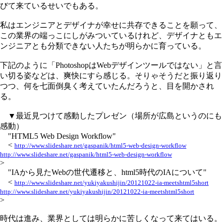
びて来ているせいでもある。
私はエンジニアとデザイナが幸せに共存できることを願って、
この業界の端っこにしがみついているけれど、デザイナともエ
ンジニアとも分類できない人たちが明らかに育っている。
下記のように「PhotoshopはWebデザインツールではない」と言
い切る姿などは、爽快にすら感じる。そりゃそうだと振り返り
つつ、何を七面倒臭く考えていたんだろうと、目を開かされ
る。
▼最近見つけて感動したプレゼン（場所が広島というのにも
感動）
"HTML5 Web Design Workflow"
<
http://www.slideshare.net/gaspanik/html5-web-design-workflow
http://www.slideshare.net/gaspanik/html5-web-design-workflow
>
"IAから見たWebの世代遷移と、html5時代のIAについて"
<
http://www.slideshare.net/yukiyakushijin/20121022-ia-meetshtml5short
http://www.slideshare.net/yukiyakushijin/20121022-ia-meetshtml5short
>
時代は進み、業界としては明らかに苦しくなって来てはいる。