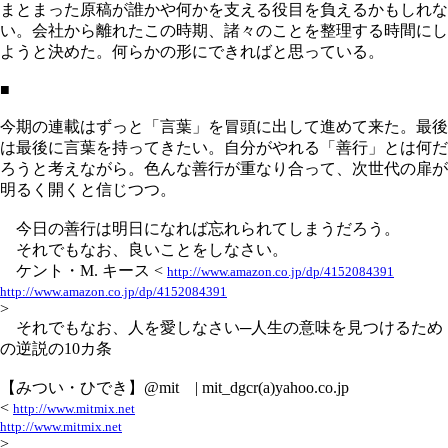
まとまった原稿が誰かや何かを支える役目を負えるかもしれな
い。会社から離れたこの時期、諸々のことを整理する時間にし
ようと決めた。何らかの形にできればと思っている。
■
今期の連載はずっと「言葉」を冒頭に出して進めて来た。最後
は最後に言葉を持ってきたい。自分がやれる「善行」とは何だ
ろうと考えながら。色んな善行が重なり合って、次世代の扉が
明るく開くと信じつつ。
今日の善行は明日になれば忘れられてしまうだろう。
それでもなお、良いことをしなさい。
ケント・M. キース <
http://www.amazon.co.jp/dp/4152084391
http://www.amazon.co.jp/dp/4152084391
>
それでもなお、人を愛しなさい─人生の意味を見つけるため
の逆説の10カ条
【みつい・ひでき】@mit | mit_dgcr(a)yahoo.co.jp
<
http://www.mitmix.net
http://www.mitmix.net
>