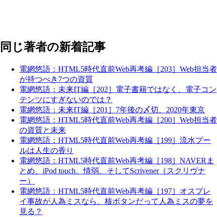
同じ著者の新着記事
電網悠語：HTML5時代直前Web再考編［203］Web担当者
が持つべき7つの資質
電網悠語：未来IT編［202］電子書籍ではなく、電子コン
テンツにすぎないのでは？
電網悠語：未来IT編［201］7年後の〆切、2020年東京
電網悠語：HTML5時代直前Web再考編［200］Web担当者
の資質と未来
電網悠語：HTML5時代直前Web再考編［199］流水プー
ルは人生の香り
電網悠語：HTML5時代直前Web再考編［198］NAVERま
とめ、iPod touch、情弱、そしてScrivener（スクリヴナ
ー）
電網悠語：HTML5時代直前Web再考編［197］オスプレ
イ事故が人為ミスなら、核ボタンだって人為ミスの夢を
見る？