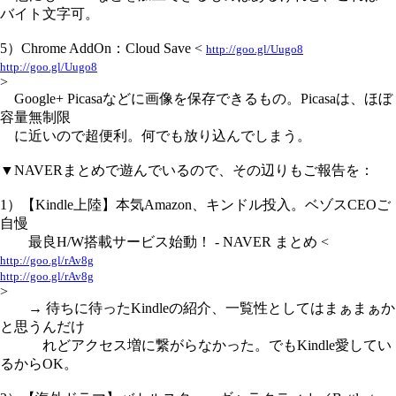
バイト文字可。
5）Chrome AddOn：Cloud Save <
http://goo.gl/Uugo8
http://goo.gl/Uugo8
>
Google+ Picasaなどに画像を保存できるもの。Picasaは、ほぼ
容量無制限
に近いので超便利。何でも放り込んでしまう。
▼NAVERまとめで遊んでいるので、その辺りもご報告を：
1）【Kindle上陸】本気Amazon、キンドル投入。ベゾスCEOご
自慢
最良H/W搭載サービス始動！ - NAVER まとめ <
http://goo.gl/rAv8g
http://goo.gl/rAv8g
>
→ 待ちに待ったKindleの紹介、一覧性としてはまぁまぁか
と思うんだけ
れどアクセス増に繋がらなかった。でもKindle愛してい
るからOK。