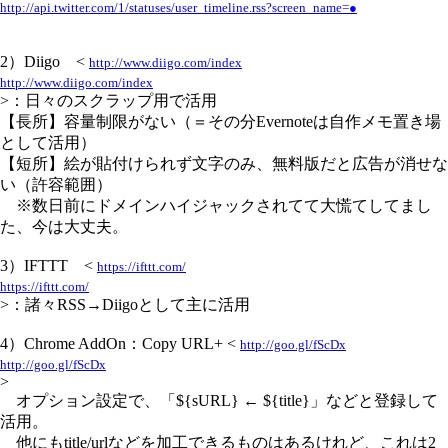
http://api.twitter.com/1/statuses/user_timeline.rss?screen_name=●
2）Diigo <
http://www.diigo.com/index
http://www.diigo.com/index
>：日々のスクラップ用で活用
【長所】容量制限がない（＝その分Evernoteは自作メモ置き場
として活用）
【短所】絵が貼付けられず文字のみ、無料版だと広告が消せな
い（許容範囲）
※数日前にドメインハイジャックされてて大慌てしてまし
た、今は大丈夫。
3）IFTTT <
https://ifttt.com/
https://ifttt.com/
>：諸々RSS→Diigoとして主に活用
4）Chrome AddOn：Copy URL+ <
http://goo.gl/fScDx
http://goo.gl/fScDx
>
オプション設定で、「${sURL} ← ${title}」などと登録して
活用。
他にもtitle/urlなどを加工できるものはあるけれど、これは2