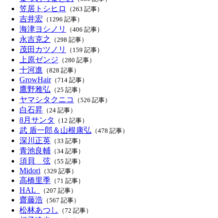
笠居トシヒロ
（263 記事）
吉井宏
（1296 記事）
海津ヨシノリ
（406 記事）
永吉克之
（298 記事）
茂田カツノリ
（159 記事）
上原ゼンジ
（280 記事）
十河進
（828 記事）
GrowHair
（714 記事）
鷹野雅弘
（25 記事）
ヤマシタクニコ
（526 記事）
白石昇
（24 記事）
8月サンタ
（12 記事）
武 盾一郎＆山根康弘
（478 記事）
深川正英
（33 記事）
青池良輔
（34 記事）
須貝 弦
（55 記事）
Midori
（329 記事）
高橋里季
（71 記事）
HAL_
（207 記事）
齋藤浩
（567 記事）
松林あつし
（72 記事）