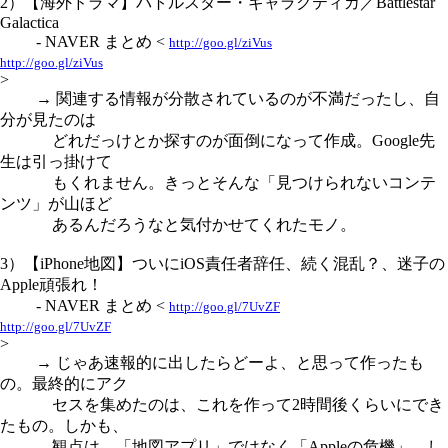
2）【海外ドラマ】バトルスター・ギャラクティカ／Battlestar
Galactica
- NAVER まとめ <
http://goo.gl/ziVus
http://goo.gl/ziVus
>
→ 関連する情報が分散されているのが不満だったし、自
分が見たのは
どれだっけとか探すのが面倒になって作成。Google先
生は引っ掛けて
もくれません。きっとそんな「見つけられないコンテ
ンツ」が山ほど
あるんだろうなと気付かせてくれたモノ。
3）【iPhone地図】ついにiOS責任者辞任、続く混乱？、迷子の
Apple頑張れ！
- NAVER まとめ <
http://goo.gl/7UvZF
http://goo.gl/7UvZF
>
→ じゃあ速報的に出したらどーよ、と思って作ったも
の。最終的にアク
セスを集めたのは、これを作って2時間後くらいにでき
たもの。しかも、
観点は、「地図アプリ」ではなく「Appleの危機」。し