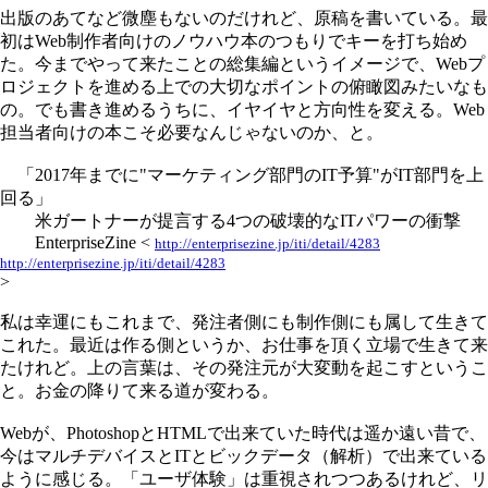
出版のあてなど微塵もないのだけれど、原稿を書いている。最
初はWeb制作者向けのノウハウ本のつもりでキーを打ち始め
た。今までやって来たことの総集編というイメージで、Webプ
ロジェクトを進める上での大切なポイントの俯瞰図みたいなも
の。でも書き進めるうちに、イヤイヤと方向性を変える。Web
担当者向けの本こそ必要なんじゃないのか、と。
「2017年までに"マーケティング部門のIT予算"がIT部門を上
回る」
米ガートナーが提言する4つの破壊的なITパワーの衝撃
EnterpriseZine <
http://enterprisezine.jp/iti/detail/4283
http://enterprisezine.jp/iti/detail/4283
>
私は幸運にもこれまで、発注者側にも制作側にも属して生きて
これた。最近は作る側というか、お仕事を頂く立場で生きて来
たけれど。上の言葉は、その発注元が大変動を起こすというこ
と。お金の降りて来る道が変わる。
Webが、PhotoshopとHTMLで出来ていた時代は遥か遠い昔で、
今はマルチデバイスとITとビックデータ（解析）で出来ている
ように感じる。「ユーザ体験」は重視されつつあるけれど、リ