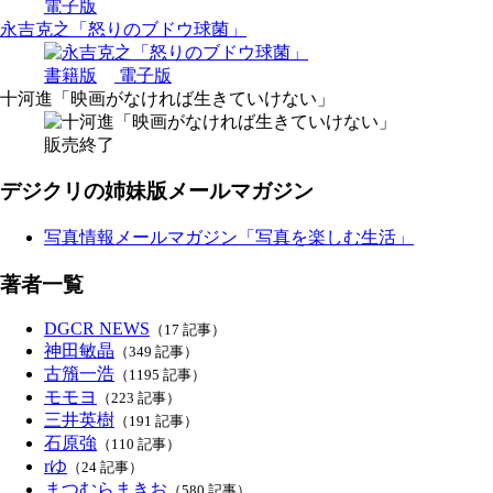
電子版
永吉克之「怒りのブドウ球菌」
書籍版
電子版
十河進「映画がなければ生きていけない」
販売終了
デジクリの姉妹版メールマガジン
写真情報メールマガジン「写真を楽しむ生活」
著者一覧
DGCR NEWS
（17 記事）
神田敏晶
（349 記事）
古籏一浩
（1195 記事）
モモヨ
（223 記事）
三井英樹
（191 記事）
石原強
（110 記事）
rゆ
（24 記事）
まつむらまきお
（580 記事）