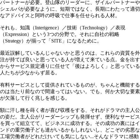
パートナーが必要。登山隊のリーダーに、ザイルパートナーや
シェルパが必要なように、短期ではなく、長期にわたって適切
なアドバイスと阿吽の呼吸で仕事を任せられる人材。
それも、知識（Interigence）／技術（Technology）／表現
（Expression）という3つの分野で。それに自社の戦略
（Strategy）が揃って「SITE」になるために。
最近誤解しているんじゃないかと思うのは、これらの資質を外
注が持てば良いと思っている人が増えて来ている点。金を出す
からサービス規定通りに任せて「後はよろしく」と思っている
人たちが少なからず居る。
有料サービスとして提供されているものが、ちゃんと機能する
のは当たり前なので間違ってはいない。でも、何か大切な要素
が欠落して行く兆しを感じる。
額に汗し種を蒔く者が喜び収穫をする、それがドラマの主人公
の姿だ。主人公がリーダーシップも発揮せず、便利なサービス
を買って組立てて、ビジネスに成功する。その成功の裏にはイ
ンドの重労働子ども達がいるかもしれないし、どこぞの劣悪な
工場労働者がどれだけいても気にしない...そんなドラマに感動