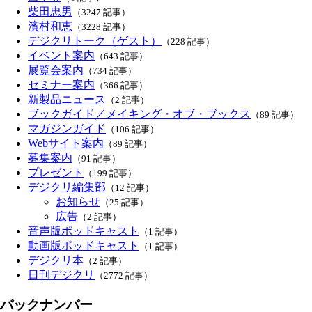
柴田忠男
（3247 記事）
濱村和恵
（3228 記事）
デジクリトーク（ゲスト）
（228 記事）
イベント案内
（643 記事）
展覧会案内
（734 記事）
セミナー案内
（366 記事）
新製品ニュース
（2 記事）
ブックガイド／メイキング・オブ・ブックス
（89 記事）
マガジンガイド
（106 記事）
Webサイト案内
（89 記事）
募集案内
（91 記事）
プレゼント
（199 記事）
デジクリ編集部
（12 記事）
お知らせ
（25 記事）
広告
（2 記事）
音声版ポッドキャスト
（1 記事）
動画版ポッドキャスト
（1 記事）
デジクリ本
（2 記事）
日刊デジクリ
（2772 記事）
バックナンバー