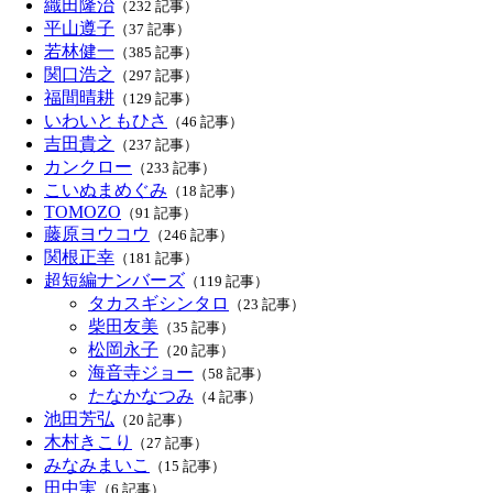
織田隆治
（232 記事）
平山遵子
（37 記事）
若林健一
（385 記事）
関口浩之
（297 記事）
福間晴耕
（129 記事）
いわいともひさ
（46 記事）
吉田貴之
（237 記事）
カンクロー
（233 記事）
こいぬまめぐみ
（18 記事）
TOMOZO
（91 記事）
藤原ヨウコウ
（246 記事）
関根正幸
（181 記事）
超短編ナンバーズ
（119 記事）
タカスギシンタロ
（23 記事）
柴田友美
（35 記事）
松岡永子
（20 記事）
海音寺ジョー
（58 記事）
たなかなつみ
（4 記事）
池田芳弘
（20 記事）
木村きこり
（27 記事）
みなみまいこ
（15 記事）
田中実
（6 記事）