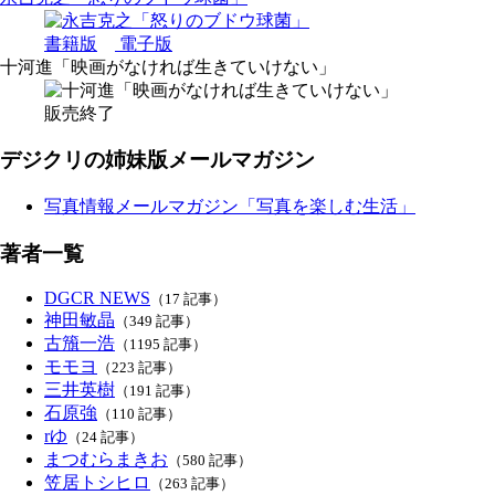
書籍版
電子版
十河進「映画がなければ生きていけない」
販売終了
デジクリの姉妹版メールマガジン
写真情報メールマガジン「写真を楽しむ生活」
著者一覧
DGCR NEWS
（17 記事）
神田敏晶
（349 記事）
古籏一浩
（1195 記事）
モモヨ
（223 記事）
三井英樹
（191 記事）
石原強
（110 記事）
rゆ
（24 記事）
まつむらまきお
（580 記事）
笠居トシヒロ
（263 記事）