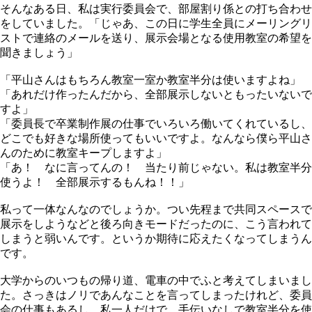
そんなある日、私は実行委員会で、部屋割り係との打ち合わせ
をしていました。「じゃあ、この日に学生全員にメーリングリ
ストで連絡のメールを送り、展示会場となる使用教室の希望を
聞きましょう」
「平山さんはもちろん教室一室か教室半分は使いますよね」
「あれだけ作ったんだから、全部展示しないともったいないで
すよ」
「委員長で卒業制作展の仕事でいろいろ働いてくれているし、
どこでも好きな場所使ってもいいですよ。なんなら僕ら平山さ
んのために教室キープしますよ」
「あ！ なに言ってんの！ 当たり前じゃない。私は教室半分
使うよ！ 全部展示するもんね！！」
私って一体なんなのでしょうか。つい先程まで共同スペースで
展示をしようなどと後ろ向きモードだったのに、こう言われて
しまうと弱いんです。というか期待に応えたくなってしまうん
です。
大学からのいつもの帰り道、電車の中でふと考えてしまいまし
た。さっきはノリであんなことを言ってしまったけれど、委員
会の仕事もあるし、私一人だけで、手伝いなしで教室半分を使