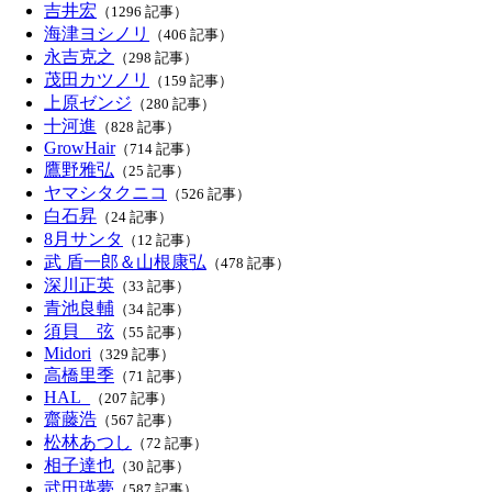
吉井宏
（1296 記事）
海津ヨシノリ
（406 記事）
永吉克之
（298 記事）
茂田カツノリ
（159 記事）
上原ゼンジ
（280 記事）
十河進
（828 記事）
GrowHair
（714 記事）
鷹野雅弘
（25 記事）
ヤマシタクニコ
（526 記事）
白石昇
（24 記事）
8月サンタ
（12 記事）
武 盾一郎＆山根康弘
（478 記事）
深川正英
（33 記事）
青池良輔
（34 記事）
須貝 弦
（55 記事）
Midori
（329 記事）
高橋里季
（71 記事）
HAL_
（207 記事）
齋藤浩
（567 記事）
松林あつし
（72 記事）
相子達也
（30 記事）
武田瑛夢
（587 記事）