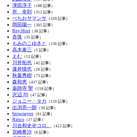
津田淳子
（188 記事）
所 幸則
（312 記事）
べちおサマンサ
（329 記事）
岡田陽一
（305 記事）
Rey.Hori
（38 記事）
杏珠
（35 記事）
もみのこゆきと
（136 記事）
高木泰三
（5 記事）
えむ
（12 記事）
川井拓也
（42 記事）
蓮井慎也
（26 記事）
秋葉秀樹
（73 記事）
森和恵
（437 記事）
薬師寺 聖
（118 記事）
沢辺 均
（47 記事）
ジョニー・タカ
（120 記事）
出渕亮一朗
（30 記事）
browneyes
（91 記事）
Ririco
（27 記事）
川合和史＠コロ。
（422 記事）
宮崎希沙
（8 記事）