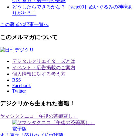
いぐるみ・第一号が完成
どうしたらできるかな？［step:09］ぬいぐるみの神様あ
りがとう！
この著者の記事一覧へ
このメルマガについて
デジタルクリエイターズ
とは
イベント・広告掲載のご案内
個人情報に対する考え方
RSS
Facebook
Twitter
デジクリから生まれた書籍！
ヤマシタクニコ「午後の茶碗蒸し」
電子版
永吉克之「怒りのブドウ球菌」