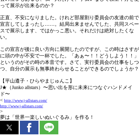
って展示が出来るのか？
正直、不安になりました。けれど部屋割り委員会の友達の前で
宣言してしまったし……。結局出来ませんでした、共同スペー
スで展示します、ではかっこ悪い。それだけは絶対したくな
い。
この宣言が後に良い方向に展開したのですが、この時はさすが
に頭の中が不安で一杯でした。「あぁ〜！！どうしよう！！」
というのがその時の本音です。さて、実行委員会の仕事をしつ
つ、自分の展示も無事終わらせることができるのでしょうか？
【平山遵子・ひらやまじゅんこ】
J★（Junko allstars）〜思い出を形に未来につなぐハンドメイ
ド〜
<
http://www.j-allstars.com/
http://www.j-allstars.com/
>
夢は「世界一楽しいぬいぐるみ」を作る！