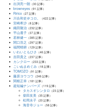
出渕亮一朗
（30 記事）
browneyes
（91 記事）
Ririco
（27 記事）
川合和史＠コロ。
（422 記事）
宮崎希沙
（8 記事）
織田隆治
（232 記事）
平山遵子
（37 記事）
若林健一
（385 記事）
関口浩之
（297 記事）
福間晴耕
（129 記事）
いわいともひさ
（46 記事）
吉田貴之
（237 記事）
カンクロー
（233 記事）
こいぬまめぐみ
（18 記事）
TOMOZO
（91 記事）
藤原ヨウコウ
（246 記事）
関根正幸
（181 記事）
超短編ナンバーズ
（119 記事）
タカスギシンタロ
（23 記事）
柴田友美
（35 記事）
松岡永子
（20 記事）
海音寺ジョー
（58 記事）