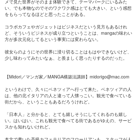
メで見た世界がそのまま体験できて、テーマパークにいるみた
い、でも本物なのでそのワクワク感はとても大きい、という感想
をもらってなるほどと思ったことがある。
コラボカフェやガジェットはビジネスだという見方もあるけれ
ど、そういうビジネスが成り立つということは、mangaの味わい
方が多次元化してるという事実には変わらない。
彼女らのようにその世界に浸り切ることはもはやできないけど、
少し味わってみたいなぁ、と羨ましく思ったりするのだった。
【Midori／マンガ家／MANGA構築法講師】midorigo@mac.com
というわけで、久々にベネツィアへ行って来た。ベネツィアの人
は、他の北イタリアの人と違って人懐っこい。観光で食べている
街だから、ということもあるだろうけれど。
「日本人」と分かると、とても嬉しそうにしてくれるのも嬉し
い。はいはい、これも観光で食べてる街であるがゆえの、サービ
スかも知れないけれど。
本文で書いた高級カフェテリアのフローリアンも、スタッフが人