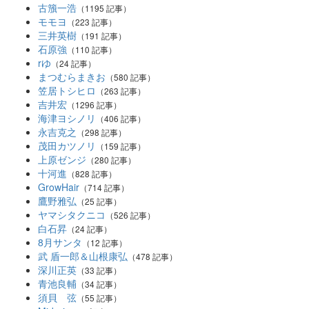
古籏一浩
（1195 記事）
モモヨ
（223 記事）
三井英樹
（191 記事）
石原強
（110 記事）
rゆ
（24 記事）
まつむらまきお
（580 記事）
笠居トシヒロ
（263 記事）
吉井宏
（1296 記事）
海津ヨシノリ
（406 記事）
永吉克之
（298 記事）
茂田カツノリ
（159 記事）
上原ゼンジ
（280 記事）
十河進
（828 記事）
GrowHair
（714 記事）
鷹野雅弘
（25 記事）
ヤマシタクニコ
（526 記事）
白石昇
（24 記事）
8月サンタ
（12 記事）
武 盾一郎＆山根康弘
（478 記事）
深川正英
（33 記事）
青池良輔
（34 記事）
須貝 弦
（55 記事）