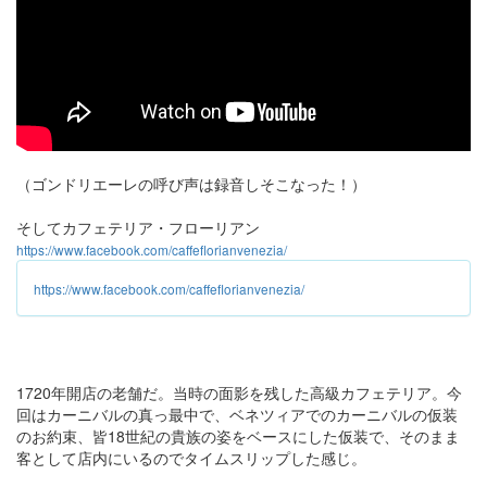
（ゴンドリエーレの呼び声は録音しそこなった！）
そしてカフェテリア・フローリアン
https://www.facebook.com/caffeflorianvenezia/
https://www.facebook.com/caffeflorianvenezia/
1720年開店の老舗だ。当時の面影を残した高級カフェテリア。今
回はカーニバルの真っ最中で、ベネツィアでのカーニバルの仮装
のお約束、皆18世紀の貴族の姿をベースにした仮装で、そのまま
客として店内にいるのでタイムスリップした感じ。