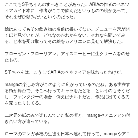
ここでもS子ちゃんのすべきことがあった。ARIAの作者のベネツ
ィアガイド本に、作者がここで飲んだというものの絵があって、
それをぜひ頼みたいというのだった。
絵はあってもその飲み物の名前は書いてない。メニューを穴が開
くほど見ていたが、どれなのかわからない。それなら聞いてみ
る、と本を受け取ってその絵をカメリエレに見せて解決した。
フローゼン・フローリアン。アイスコーヒーに生クリームをのせ
たもの。
S子ちゃんは、こうしてARIAのベネツィアを味わったわけだ。
mangaの楽しみ方がこのように広がっているのだね。ある実在す
る街が舞台で、そこへ行ってキャラをたどる、というのもそうだ
し、ファンタジーの場合、例えばナルトだと、作品に出てくる刀
を売ったりしてる。
二次元の紙のみで楽しんでいた私の頃と、mangaやアニメとの付
き合い方が違っている。
ローマのマンガ学校の生徒を日本へ連れて行って、mangaやアニ