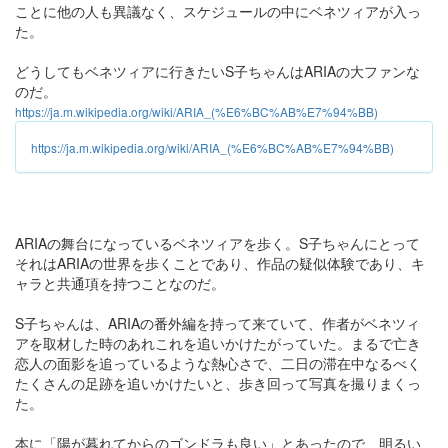
ことに他の人も異議なく、スケジュールの中にベネツィアが入っ
た。
どうしてもベネツィアに行きたいS子ちゃんはARIAの大ファンな
のだ。
https://ja.m.wikipedia.org/wiki/ARIA_(%E6%BC%AB%E7%94%BB)
https://ja.m.wikipedia.org/wiki/ARIA_(%E6%BC%AB%E7%94%BB)
ARIAの舞台になっているベネツィアを歩く。S子ちゃんにとって
それはARIAの世界を歩くことであり、作品の疑似体験であり、キ
ャラと共通項を持つことなのだ。
S子ちゃんは、ARIAの番外編を持って来ていて、作者がベネツィ
アを取材した時のあれこれを追いかけたがっていた。まるで亡き
恋人の面影を追っているような熱心さで、二日の滞在中なるべく
たくさんの足跡を追いかけたいと、歩き回って写真を撮りまくっ
た。
本に「陽が暮れてからのゴンドラも良い」とあったので、明るい