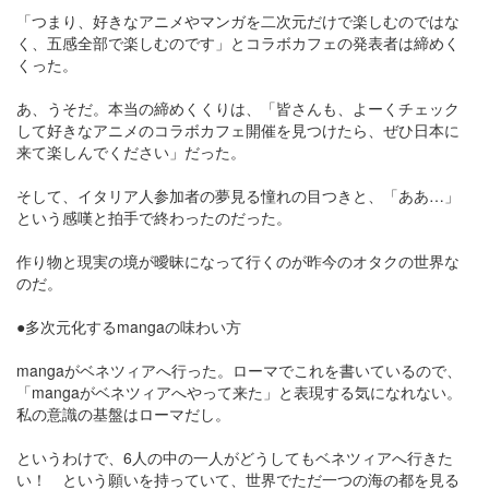
「つまり、好きなアニメやマンガを二次元だけで楽しむのではな
く、五感全部で楽しむのです」とコラボカフェの発表者は締めく
くった。
あ、うそだ。本当の締めくくりは、「皆さんも、よーくチェック
して好きなアニメのコラボカフェ開催を見つけたら、ぜひ日本に
来て楽しんでください」だった。
そして、イタリア人参加者の夢見る憧れの目つきと、「ああ…」
という感嘆と拍手で終わったのだった。
作り物と現実の境が曖昧になって行くのが昨今のオタクの世界な
のだ。
●多次元化するmangaの味わい方
mangaがベネツィアへ行った。ローマでこれを書いているので、
「mangaがベネツィアへやって来た」と表現する気になれない。
私の意識の基盤はローマだし。
というわけで、6人の中の一人がどうしてもベネツィアへ行きた
い！ という願いを持っていて、世界でただ一つの海の都を見る