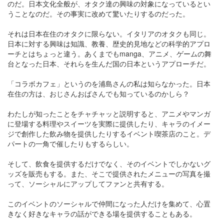
のだ。日本文化全般が、オタク達の興味の対象になっているとい
うことなのだ。その事実に改めて驚いたりするのだった。
それは日本在住のオタクに限らない。イタリアのオタクも同じ。
日本に対する興味は知識、教養、歴史的見地などの科学的アプロ
ーチとはちょっと違う。あくまでもmanga、アニメ、ゲームの舞
台となった日本、それらを生んだ国の日本というアプローチだ。
「コラボカフェ」というのを浦島さんの私は知らなかった。日本
在住の方は、おじさんおばさんでも知っているのかしら？
わたしが知ったことをチャチャッと説明すると、アニメやマンガ
に登場する料理やスイーツを実際に提供したり、キャラのイメー
ジで創作した飲み物を提供したりするイベント喫茶店のこと。デ
パートの一角で催したりもするらしい。
そして、飲食を提供するだけでなく、そのイベントでしかないグ
ッズを販売もする。また、そこで提供されたメニューの写真を撮
って、ソーシャルにアップしてファンと共有する。
このイベントのソーシャルで仲間になった人だけを集めて、心置
きなく好きなキャラの話ができる場を提供することもある。