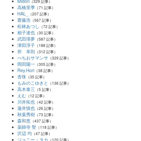
Midori
（329 記事）
高橋里季
（71 記事）
HAL_
（207 記事）
齋藤浩
（567 記事）
松林あつし
（72 記事）
相子達也
（30 記事）
武田瑛夢
（587 記事）
津田淳子
（188 記事）
所 幸則
（312 記事）
べちおサマンサ
（329 記事）
岡田陽一
（305 記事）
Rey.Hori
（38 記事）
杏珠
（35 記事）
もみのこゆきと
（136 記事）
高木泰三
（5 記事）
えむ
（12 記事）
川井拓也
（42 記事）
蓮井慎也
（26 記事）
秋葉秀樹
（73 記事）
森和恵
（437 記事）
薬師寺 聖
（118 記事）
沢辺 均
（47 記事）
ジョニー・タカ
（120 記事）