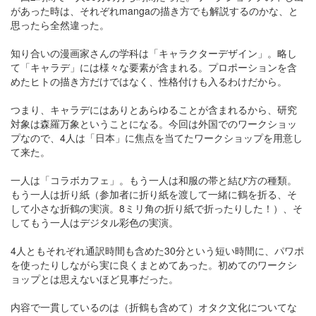
があった時は、それぞれmangaの描き方でも解説するのかな、と
思ったら全然違った。
知り合いの漫画家さんの学科は「キャラクターデザイン」。略し
て「キャラデ」には様々な要素が含まれる。プロポーションを含
めたヒトの描き方だけではなく、性格付けも入るわけだから。
つまり、キャラデにはありとあらゆることが含まれるから、研究
対象は森羅万象ということになる。今回は外国でのワークショッ
プなので、4人は「日本」に焦点を当てたワークショップを用意し
て来た。
一人は「コラボカフェ」。もう一人は和服の帯と結び方の種類。
もう一人は折り紙（参加者に折り紙を渡して一緒に鶴を折る、そ
して小さな折鶴の実演。8ミリ角の折り紙で折ったりした！）、そ
してもう一人はデジタル彩色の実演。
4人ともそれぞれ通訳時間も含めた30分という短い時間に、パワポ
を使ったりしながら実に良くまとめてあった。初めてのワークシ
ョップとは思えないほど見事だった。
内容で一貫しているのは（折鶴も含めて）オタク文化についてな