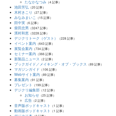
たなかなつみ
（4 記事）
池田芳弘
（20 記事）
木村きこり
（27 記事）
みなみまいこ
（15 記事）
田中実
（6 記事）
柴田忠男
（3247 記事）
濱村和恵
（3228 記事）
デジクリトーク（ゲスト）
（228 記事）
イベント案内
（643 記事）
展覧会案内
（734 記事）
セミナー案内
（366 記事）
新製品ニュース
（2 記事）
ブックガイド／メイキング・オブ・ブックス
（89 記事）
マガジンガイド
（106 記事）
Webサイト案内
（89 記事）
募集案内
（91 記事）
プレゼント
（199 記事）
デジクリ編集部
（12 記事）
お知らせ
（25 記事）
広告
（2 記事）
音声版ポッドキャスト
（1 記事）
動画版ポッドキャスト
（1 記事）
デジクリ本
（2 記事）