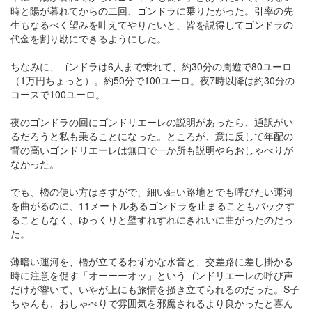
時と陽が暮れてからの二回、ゴンドラに乗りたがった。引率の先
生もなるべく望みを叶えてやりたいと、皆を説得してゴンドラの
代金を割り勘にできるようにした。
ちなみに、ゴンドラは6人まで乗れて、約30分の周遊で80ユーロ
（1万円ちょっと）。約50分で100ユーロ。夜7時以降は約30分の
コースで100ユーロ。
夜のゴンドラの回にゴンドリエーレの説明があったら、通訳がい
るだろうと私も乗ることになった。ところが、意に反して年配の
背の高いゴンドリエーレは無口で一か所も説明やらおしゃべりが
なかった。
でも、櫓の使い方はさすがで、細い細い路地とでも呼びたい運河
を曲がるのに、11メートルあるゴンドラを止まることもバックす
ることもなく、ゆっくりと壁すれすれにきれいに曲がったのだっ
た。
薄暗い運河を、櫓が立てるわずかな水音と、交差路に差し掛かる
時に注意を促す「オーーーオッ」というゴンドリエーレの呼び声
だけが響いて、いやが上にも旅情を掻き立てられるのだった。S子
ちゃんも、おしゃべりで雰囲気を邪魔されるより良かったと喜ん