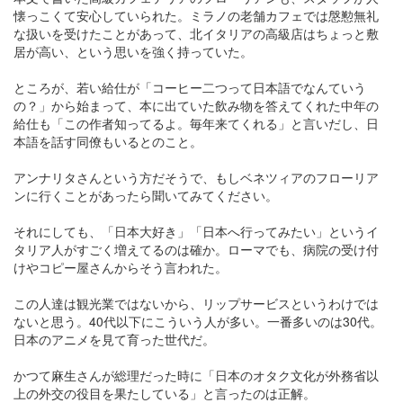
懐っこくて安心していられた。ミラノの老舗カフェでは慇懃無礼
な扱いを受けたことがあって、北イタリアの高級店はちょっと敷
居が高い、という思いを強く持っていた。
ところが、若い給仕が「コーヒー二つって日本語でなんていう
の？」から始まって、本に出ていた飲み物を答えてくれた中年の
給仕も「この作者知ってるよ。毎年来てくれる」と言いだし、日
本語を話す同僚もいるとのこと。
アンナリタさんという方だそうで、もしベネツィアのフローリア
ンに行くことがあったら聞いてみてください。
それにしても、「日本大好き」「日本へ行ってみたい」というイ
タリア人がすごく増えてるのは確か。ローマでも、病院の受け付
けやコピー屋さんからそう言われた。
この人達は観光業ではないから、リップサービスというわけでは
ないと思う。40代以下にこういう人が多い。一番多いのは30代。
日本のアニメを見て育った世代だ。
かつて麻生さんが総理だった時に「日本のオタク文化が外務省以
上の外交の役目を果たしている」と言ったのは正解。