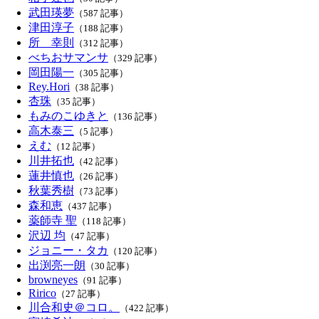
武田瑛夢
（587 記事）
津田淳子
（188 記事）
所 幸則
（312 記事）
べちおサマンサ
（329 記事）
岡田陽一
（305 記事）
Rey.Hori
（38 記事）
杏珠
（35 記事）
もみのこゆきと
（136 記事）
高木泰三
（5 記事）
えむ
（12 記事）
川井拓也
（42 記事）
蓮井慎也
（26 記事）
秋葉秀樹
（73 記事）
森和恵
（437 記事）
薬師寺 聖
（118 記事）
沢辺 均
（47 記事）
ジョニー・タカ
（120 記事）
出渕亮一朗
（30 記事）
browneyes
（91 記事）
Ririco
（27 記事）
川合和史＠コロ。
（422 記事）