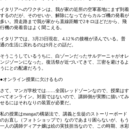
イタリアへのワクチンは、我が家の近所の空軍基地にまず到着
するのだが、そのせいか、解除になってからカルゴ機の発着が
多い。滑走路まで我が家から直線距離で2キロほどだから、飛
行機の発着音はよく聞こえる。
イタリアでは、3月23日現在、4.12％の接種が済んでいる。普
通の生活に戻れるのは9月との話だ。
そうこうしているうちに、白ゾーンだったサルデーニャがオレ
ンジゾーンになった。復活祭が近づいてきて、三密を避けるよ
うにとの配慮だろう。
●オンライン授業に欠けるもの
さて、マンガ学校では……全国レッドゾーンなので、授業はす
べてオンライン。対面ではないので、講師側が実際に描いてみ
せるにはそれなりの装置が必要だ。
私の授業はmangaの構築法で、講義と生徒のストーリーボード
のお直し（フォトショップで）なのであまり困らないが、もう
一人の講師ディアナ嬢は絵の実技担当なので、この時期、水彩