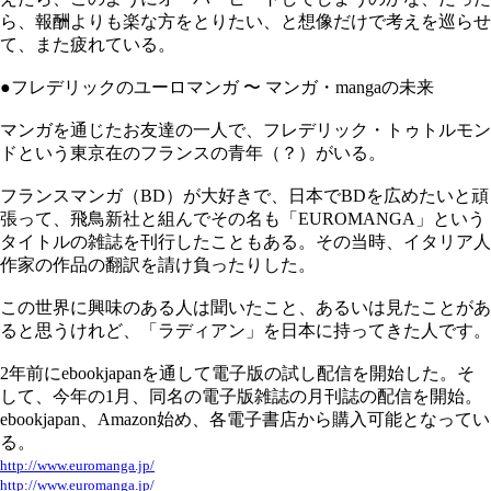
ら、報酬よりも楽な方をとりたい、と想像だけで考えを巡らせ
て、また疲れている。
●フレデリックのユーロマンガ 〜 マンガ・mangaの未来
マンガを通じたお友達の一人で、フレデリック・トゥトルモン
ドという東京在のフランスの青年（？）がいる。
フランスマンガ（BD）が大好きで、日本でBDを広めたいと頑
張って、飛鳥新社と組んでその名も「EUROMANGA」という
タイトルの雑誌を刊行したこともある。その当時、イタリア人
作家の作品の翻訳を請け負ったりした。
この世界に興味のある人は聞いたこと、あるいは見たことがあ
ると思うけれど、「ラディアン」を日本に持ってきた人です。
2年前にebookjapanを通して電子版の試し配信を開始した。そ
して、今年の1月、同名の電子版雑誌の月刊誌の配信を開始。
ebookjapan、Amazon始め、各電子書店から購入可能となってい
る。
http://www.euromanga.jp/
http://www.euromanga.jp/