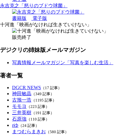
永吉克之「怒りのブドウ球菌」
書籍版
電子版
十河進「映画がなければ生きていけない」
販売終了
デジクリの姉妹版メールマガジン
写真情報メールマガジン「写真を楽しむ生活」
著者一覧
DGCR NEWS
（17 記事）
神田敏晶
（349 記事）
古籏一浩
（1195 記事）
モモヨ
（223 記事）
三井英樹
（191 記事）
石原強
（110 記事）
rゆ
（24 記事）
まつむらまきお
（580 記事）