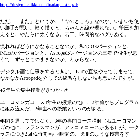
https://designfuchikko.com/ipadapp-astropad/
ただ、「まだ」というか、「今のところ」なのか、いまいち使
い勝手が悪い。軽く描くと、ちゃんと線が現れない。筆圧を加
えると、やたらに太くなる。若干、時間的なバグがある。
慣れればどうにかなることなのか、私のiOSバージョンと、
iMacのバージョンと、Astropadのバージョンの三者で相性が悪
くて、ずっとこのままなのか、わからない。
デジタル画で仕事をするときは、iPadで直接やってしまって、
なかなかAstropadを介しての練習をしない私も悪いんですが。
●2年生の集中授業がきつかった
ユーロマンガコース3年生の授業の他に、2年前からプログラム
に組み込んだ、2年生への授業というのがある。
年間を通してではなく、3年の専門コース講師（我ユーロマン
ガの他に、フランスマンガ、アメコミコースがある）が、一ク
ラスにつき2回×2時間＝計4時間の、味見のような授業をす