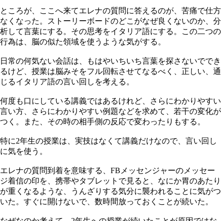
ところが、ここへ来てエレナの質問に答えるのが、苦痛で仕方
なくなった。ストーリーボードのどこがなぜ良くないのか、分
析して言葉にする。その思考をイタリア語にする。この二つの
行為は、脳の似た領域を使うような気がする。
日常の何気ない会話は、もはやいちいち言葉を探さないででき
るけど、授業は脳みそをフル回転させてなるべく、正しい、通
じるイタリア語の言い回しを考える。
何度も口にしている講義ではあるけれど、さらにわかりやすい
言い方、さらにわかりやすい例題などを求めて、若干の変化が
つく。また、その時の相手側の反応で変わったりもする。
特に2年生の授業は、実技はなくて講義だけなので、言い回し
に気を使う。
エレナの質問到着を意味する、FBメッセンジャーのメッセー
ジ着信の印を、携帯やタブレットで見ると、なにか胃のあたり
が重くなるような、うんざりする気分に襲われることに気がつ
いた。すぐに開けないで、数時間放っておくことが続いた。
なぜなのか考えて、2年生への授業が続いたことが原因ではな