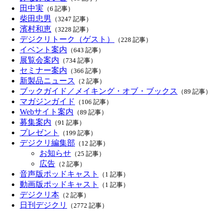
田中実
（6 記事）
柴田忠男
（3247 記事）
濱村和恵
（3228 記事）
デジクリトーク（ゲスト）
（228 記事）
イベント案内
（643 記事）
展覧会案内
（734 記事）
セミナー案内
（366 記事）
新製品ニュース
（2 記事）
ブックガイド／メイキング・オブ・ブックス
（89 記事）
マガジンガイド
（106 記事）
Webサイト案内
（89 記事）
募集案内
（91 記事）
プレゼント
（199 記事）
デジクリ編集部
（12 記事）
お知らせ
（25 記事）
広告
（2 記事）
音声版ポッドキャスト
（1 記事）
動画版ポッドキャスト
（1 記事）
デジクリ本
（2 記事）
日刊デジクリ
（2772 記事）