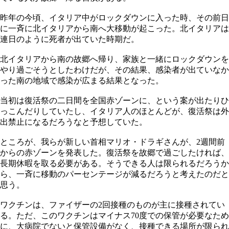
昨年の今頃、イタリア中がロックダウンに入った時、その前日
に一斉に北イタリアから南へ大移動が起こった。北イタリアは
連日のように死者が出ていた時期だ。
北イタリアから南の故郷へ帰り、家族と一緒にロックダウンを
やり過ごそうとしたわけだが、その結果、感染者が出ていなか
った南の地域で感染が広まる結果となった。
当初は復活祭の二日間を全国赤ゾーンに、という案が出たりひ
っこんだりしていたし、イタリア人のほとんどが、復活祭は外
出禁止になるだろうなと予想していた。
ところが、我らが新しい首相マリオ・ドラギさんが、2週間前
からの赤ゾーンを発表した。復活祭を故郷で過ごしたければ、
長期休暇を取る必要がある。そうできる人は限られるだろうか
ら、一斉に移動のパーセンテージが減るだろうと考えたのだと
思う。
ワクチンは、ファイザーの2回接種のものが主に接種されてい
る。ただ、このワクチンはマイナス70度での保管が必要なため
に、大病院でないと保管設備がなく、接種できる場所が限られ