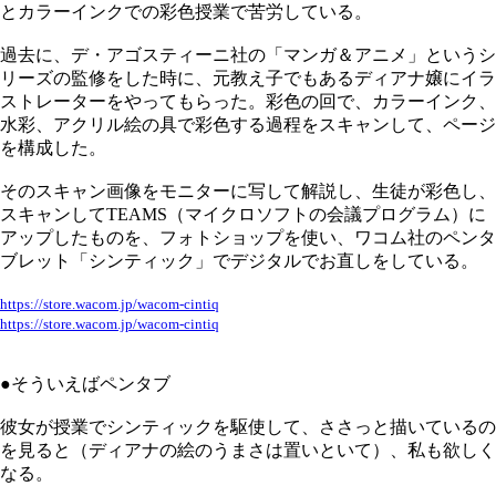
とカラーインクでの彩色授業で苦労している。
過去に、デ・アゴスティーニ社の「マンガ＆アニメ」というシ
リーズの監修をした時に、元教え子でもあるディアナ嬢にイラ
ストレーターをやってもらった。彩色の回で、カラーインク、
水彩、アクリル絵の具で彩色する過程をスキャンして、ページ
を構成した。
そのスキャン画像をモニターに写して解説し、生徒が彩色し、
スキャンしてTEAMS（マイクロソフトの会議プログラム）に
アップしたものを、フォトショップを使い、ワコム社のペンタ
ブレット「シンティック」でデジタルでお直しをしている。
https://store.wacom.jp/wacom-cintiq
https://store.wacom.jp/wacom-cintiq
●そういえばペンタブ
彼女が授業でシンティックを駆使して、ささっと描いているの
を見ると（ディアナの絵のうまさは置いといて）、私も欲しく
なる。