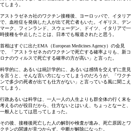
てしまう。
アストラゼネカ社のワクチン接種後、ヨーロッパで、イタリア
で、血栓症を発病した人が出て死亡者もいた。イギリス、デン
マーク、フィンランド、スウェーデン、ドイツ、イタリアで一
時接種を中止したことは、日本でも報道されたと思う。
首相はすぐに出たEMA（European Medicines Agency）の会見
で、「アストラゼネカのワクチンで死亡する確率よりも、新コ
ロナのウィルスで死亡する確率の方が高い」と言った。
科学的に、あるいは統計学的に、あるいは感情を交えずに意見
を言うと、そんな言い方になってしまうのだろうが、「ワクチ
ンで多少の死者が出ても仕方がない」と言っている風に聞こえ
てしまう。
行政あるいは科学は、一人一人の人生よりも群全体の行く末を
考えるのが役目だから、仕方ないとはいえ、ちょっとなーと、
一般人としては思ってしまった。
その後、接種後死亡した人の解剖や検査が進み、死亡原因とワ
クチンの関連が見つからず、中断が解除になった。