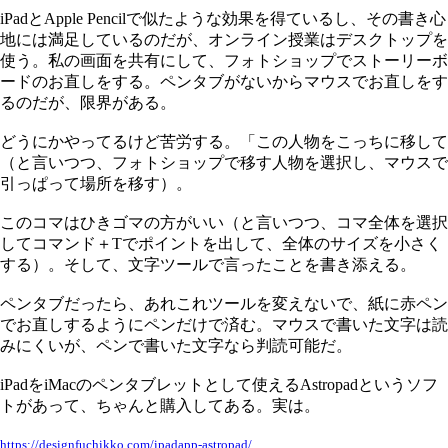
iPadとApple Pencilで似たような効果を得ているし、その書き心
地には満足しているのだが、オンライン授業はデスクトップを
使う。私の画面を共有にして、フォトショップでストーリーボ
ードのお直しをする。ペンタブがないからマウスでお直しをす
るのだが、限界がある。
どうにかやってるけど苦労する。「この人物をこっちに移して
（と言いつつ、フォトショップで移す人物を選択し、マウスで
引っぱって場所を移す）。
このコマはひきゴマの方がいい（と言いつつ、コマ全体を選択
してコマンド＋Tでポイントを出して、全体のサイズを小さく
する）。そして、文字ツールで言ったことを書き添える。
ペンタブだったら、あれこれツールを変えないで、紙に赤ペン
でお直しするようにペンだけで済む。マウスで書いた文字は読
みにくいが、ペンで書いた文字なら判読可能だ。
iPadをiMacのペンタブレットとして使えるAstropadというソフ
トがあって、ちゃんと購入してある。実は。
https://designfuchikko.com/ipadapp-astropad/