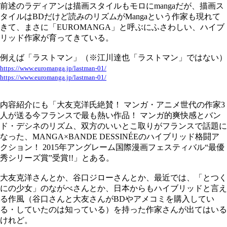
前述のラディアンは描画スタイルもモロにmangaだが、描画ス
タイルはBDだけど読みのリズムがMangaという作家も現れて
きて、まさに「EUROMANGA」と呼ぶにふさわしい、ハイブ
リッド作家が育ってきている。
例えば「ラストマン」（※江川達也「ラストマン」ではない）
https://www.euromanga.jp/lastman-01/
https://www.euromanga.jp/lastman-01/
内容紹介にも「大友克洋氏絶賛！ マンガ・アニメ世代の作家3
人が送る今フランスで最も熱い作品！ マンガ的爽快感とバン
ド・デシネのリズム、双方のいいとこ取りがフランスで話題に
なった、MANGA×BANDE DESSINÉEのハイブリッド格闘ア
クション！ 2015年アングレーム国際漫画フェスティバル“最優
秀シリーズ賞”受賞!!」とある。
大友克洋さんとか、谷口ジローさんとか、最近では、「とつく
にの少女」のながべさんとか、日本からもハイブリッドと言え
る作風（谷口さんと大友さんがBDやアメコミを購入してい
る・していたのは知っている）を持った作家さんが出てはいる
けれど。