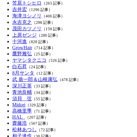
笠居トシヒロ
（263 記事）
吉井宏
（1296 記事）
海津ヨシノリ
（406 記事）
永吉克之
（298 記事）
茂田カツノリ
（159 記事）
上原ゼンジ
（280 記事）
十河進
（828 記事）
GrowHair
（714 記事）
鷹野雅弘
（25 記事）
ヤマシタクニコ
（526 記事）
白石昇
（24 記事）
8月サンタ
（12 記事）
武 盾一郎＆山根康弘
（478 記事）
深川正英
（33 記事）
青池良輔
（34 記事）
須貝 弦
（55 記事）
Midori
（329 記事）
高橋里季
（71 記事）
HAL_
（207 記事）
齋藤浩
（567 記事）
松林あつし
（72 記事）
相子達也
（30 記事）