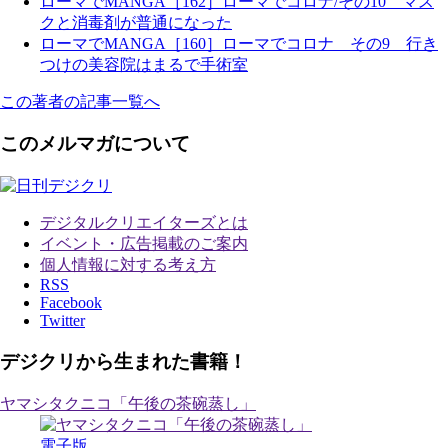
ローマでMANGA［162］ローマでコロナ/その10 マス
クと消毒剤が普通になった
ローマでMANGA［160］ローマでコロナ その9 行き
つけの美容院はまるで手術室
この著者の記事一覧へ
このメルマガについて
デジタルクリエイターズ
とは
イベント・広告掲載のご案内
個人情報に対する考え方
RSS
Facebook
Twitter
デジクリから生まれた書籍！
ヤマシタクニコ「午後の茶碗蒸し」
電子版