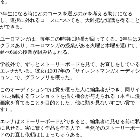
る。
3年生になる時にどのコースを選ぶのかを考える助けになる
し、選択に外れるコースについても、大雑把な知識を得ること
ができる。
ユーロマンガは、毎年この時期に順番が回ってくる。2年生は3
クラスあり、ユーロマンガの授業がある火曜と木曜を避けて、
延べ6回の授業が組み込まれる。
学校外で、ずっとストーリーボードを見て、お直しをしている
エレナがいる。彼女は2017年の「サイレントマンガオーディシ
ョン」で、グランプリを穫った。
このオーディションでは賞を穫った人に編集者がつき、同サイ
トに掲載するワンショットを描く機会が与えられる（本当に漫
画家を育てることを目的とした、他に類を見ないすごい賞で
す）。
エレナはストーリーボードができると、編集者に見せる前に私
に見せる。実に繁く作品を作る人で、当然そのストーリーボー
ドのお直し依頼はしょっちゅうある。