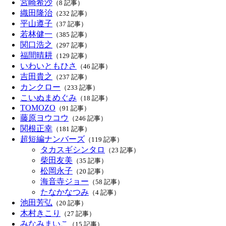
宮崎希沙
（8 記事）
織田隆治
（232 記事）
平山遵子
（37 記事）
若林健一
（385 記事）
関口浩之
（297 記事）
福間晴耕
（129 記事）
いわいともひさ
（46 記事）
吉田貴之
（237 記事）
カンクロー
（233 記事）
こいぬまめぐみ
（18 記事）
TOMOZO
（91 記事）
藤原ヨウコウ
（246 記事）
関根正幸
（181 記事）
超短編ナンバーズ
（119 記事）
タカスギシンタロ
（23 記事）
柴田友美
（35 記事）
松岡永子
（20 記事）
海音寺ジョー
（58 記事）
たなかなつみ
（4 記事）
池田芳弘
（20 記事）
木村きこり
（27 記事）
みなみまいこ
（15 記事）