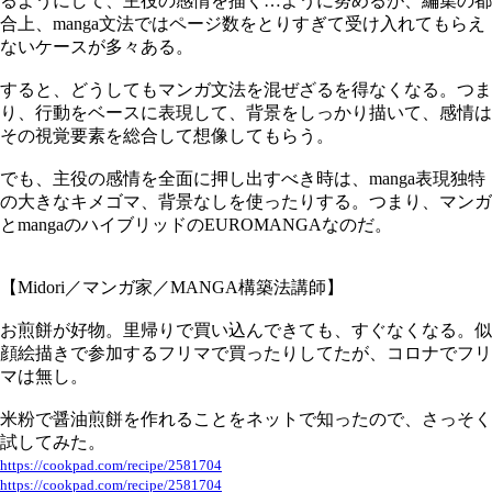
るようにして、主役の感情を描く…ように努めるが、編集の都
合上、manga文法ではページ数をとりすぎて受け入れてもらえ
ないケースが多々ある。
すると、どうしてもマンガ文法を混ぜざるを得なくなる。つま
り、行動をベースに表現して、背景をしっかり描いて、感情は
その視覚要素を総合して想像してもらう。
でも、主役の感情を全面に押し出すべき時は、manga表現独特
の大きなキメゴマ、背景なしを使ったりする。つまり、マンガ
とmangaのハイブリッドのEUROMANGAなのだ。
【Midori／マンガ家／MANGA構築法講師】
お煎餅が好物。里帰りで買い込んできても、すぐなくなる。似
顔絵描きで参加するフリマで買ったりしてたが、コロナでフリ
マは無し。
米粉で醤油煎餅を作れることをネットで知ったので、さっそく
試してみた。
https://cookpad.com/recipe/2581704
https://cookpad.com/recipe/2581704