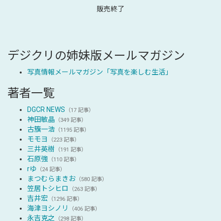
販売終了
デジクリの姉妹版メールマガジン
写真情報メールマガジン「写真を楽しむ生活」
著者一覧
DGCR NEWS
（17 記事）
神田敏晶
（349 記事）
古籏一浩
（1195 記事）
モモヨ
（223 記事）
三井英樹
（191 記事）
石原強
（110 記事）
rゆ
（24 記事）
まつむらまきお
（580 記事）
笠居トシヒロ
（263 記事）
吉井宏
（1296 記事）
海津ヨシノリ
（406 記事）
永吉克之
（298 記事）