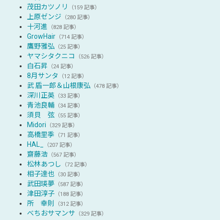
茂田カツノリ
（159 記事）
上原ゼンジ
（280 記事）
十河進
（828 記事）
GrowHair
（714 記事）
鷹野雅弘
（25 記事）
ヤマシタクニコ
（526 記事）
白石昇
（24 記事）
8月サンタ
（12 記事）
武 盾一郎＆山根康弘
（478 記事）
深川正英
（33 記事）
青池良輔
（34 記事）
須貝 弦
（55 記事）
Midori
（329 記事）
高橋里季
（71 記事）
HAL_
（207 記事）
齋藤浩
（567 記事）
松林あつし
（72 記事）
相子達也
（30 記事）
武田瑛夢
（587 記事）
津田淳子
（188 記事）
所 幸則
（312 記事）
べちおサマンサ
（329 記事）