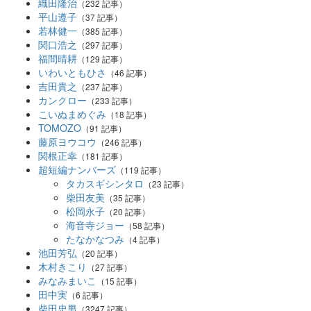
織田隆治
（232 記事）
平山遵子
（37 記事）
若林健一
（385 記事）
関口浩之
（297 記事）
福間晴耕
（129 記事）
いわいともひさ
（46 記事）
吉田貴之
（237 記事）
カンクロー
（233 記事）
こいぬまめぐみ
（18 記事）
TOMOZO
（91 記事）
藤原ヨウコウ
（246 記事）
関根正幸
（181 記事）
超短編ナンバーズ
（119 記事）
タカスギシンタロ
（23 記事）
柴田友美
（35 記事）
松岡永子
（20 記事）
海音寺ジョー
（58 記事）
たなかなつみ
（4 記事）
池田芳弘
（20 記事）
木村きこり
（27 記事）
みなみまいこ
（15 記事）
田中実
（6 記事）
柴田忠男
（3247 記事）