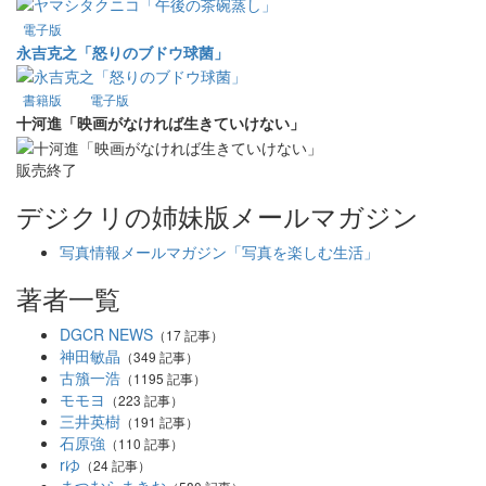
電子版
永吉克之「怒りのブドウ球菌」
書籍版
電子版
十河進「映画がなければ生きていけない」
販売終了
デジクリの姉妹版メールマガジン
写真情報メールマガジン「写真を楽しむ生活」
著者一覧
DGCR NEWS
（17 記事）
神田敏晶
（349 記事）
古籏一浩
（1195 記事）
モモヨ
（223 記事）
三井英樹
（191 記事）
石原強
（110 記事）
rゆ
（24 記事）
まつむらまきお