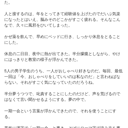
た。
人と接するのは、年をとってきて経験値を上げたのでだいぶ気楽
になったとはいえ、脳みそのどこかがすごく疲れる。そんなこん
なで、久々に風邪をひいてしまった。
かぜ薬を飲んで、早めにベッドに行き、しっかり休息をとること
にした。
休息の二日目、夜中に熱が出てきた。半分朦朧としながら、やけ
にはっきりと教室の様子が浮かんできた。
5人の男子学生のうち、一人がおしゃべり好きなのだ。毎回、最低
一回は「今、おしゃべりをしていいのは私なのだ」と言わねばな
らない。それがすごく気になっていたのだろうね。
半分夢うつつで、叱責することにしたのだけど、声を荒げるので
はなくて言い聞かせるようにする。夢の中で。
一期一会という言葉が浮かんできたので、それを使うことにす
る。
黒板に漢字で「一期一会」と書き、そばにローマ字で読み方を書