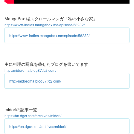
MangaBox 縦スクロールマンガ「私の小さな家」
https://www-indies.mangabox.me/episode/58232/
https://www-indies.mangabox.me/episode/58232/
主に料理の写真を載せたブログを書いてます
http://midoroma.blog87.fc2.com/
http://midoroma.blog87.fc2.com/
midoriの記事一覧
https://bn.dgcr.com/archives/midori/
https://bn.dgcr.com/archives/midori/