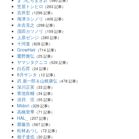
（580 記事）
笠居トシヒロ
（263 記事）
吉井宏
（1296 記事）
海津ヨシノリ
（406 記事）
永吉克之
（298 記事）
茂田カツノリ
（159 記事）
上原ゼンジ
（280 記事）
十河進
（828 記事）
GrowHair
（714 記事）
鷹野雅弘
（25 記事）
ヤマシタクニコ
（526 記事）
白石昇
（24 記事）
8月サンタ
（12 記事）
武 盾一郎＆山根康弘
（478 記事）
深川正英
（33 記事）
青池良輔
（34 記事）
須貝 弦
（55 記事）
Midori
（329 記事）
高橋里季
（71 記事）
HAL_
（207 記事）
齋藤浩
（567 記事）
松林あつし
（72 記事）
相子達也
（30 記事）