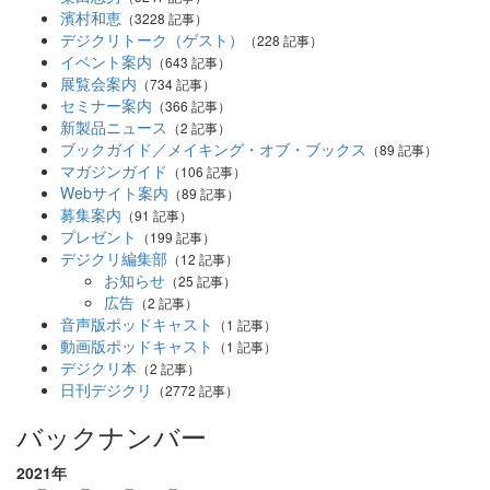
濱村和恵
（3228 記事）
デジクリトーク（ゲスト）
（228 記事）
イベント案内
（643 記事）
展覧会案内
（734 記事）
セミナー案内
（366 記事）
新製品ニュース
（2 記事）
ブックガイド／メイキング・オブ・ブックス
（89 記事）
マガジンガイド
（106 記事）
Webサイト案内
（89 記事）
募集案内
（91 記事）
プレゼント
（199 記事）
デジクリ編集部
（12 記事）
お知らせ
（25 記事）
広告
（2 記事）
音声版ポッドキャスト
（1 記事）
動画版ポッドキャスト
（1 記事）
デジクリ本
（2 記事）
日刊デジクリ
（2772 記事）
バックナンバー
2021年