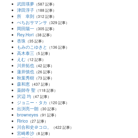
武田瑛夢
（587 記事）
津田淳子
（188 記事）
所 幸則
（312 記事）
べちおサマンサ
（329 記事）
岡田陽一
（305 記事）
Rey.Hori
（38 記事）
杏珠
（35 記事）
もみのこゆきと
（136 記事）
高木泰三
（5 記事）
えむ
（12 記事）
川井拓也
（42 記事）
蓮井慎也
（26 記事）
秋葉秀樹
（73 記事）
森和恵
（437 記事）
薬師寺 聖
（118 記事）
沢辺 均
（47 記事）
ジョニー・タカ
（120 記事）
出渕亮一朗
（30 記事）
browneyes
（91 記事）
Ririco
（27 記事）
川合和史＠コロ。
（422 記事）
宮崎希沙
（8 記事）