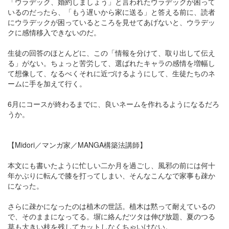
「ウラデック、婚約しましょう」と言われたウラデックが困って
いるのだったら、「もう遅いから家に送る」と答える前に、読者
にウラデックが困っているところを見せてあげないと、ウラデッ
クに感情移入できないのだ。
生徒の回答のほとんどに、この「情報を分けて、取り出して伝え
る」がない。ちょっと苦労して、選ばれたキャラの感情を増幅し
て想像して、なるべくそれに近づけるようにして、生徒たちのネ
ームに手を加えて行く。
6月にコースが終わるまでに、良いネームを作れるようになるだろ
うか。
【Midori／マンガ家／MANGA構築法講師】
本文にも書いたように忙しい二か月を過ごし、風邪の前には何十
年かぶりに転んで膝を打ってしまい、そんなこんなで家事も疎か
になった。
さらに疎かになったのは植木の世話。植木は黙って耐えているの
で、そのままになってる。塀に絡んだツタは伸び放題、夏のつる
草も大きい枝を残してカットしなくちゃいけない。