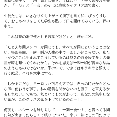
き、「一期」と「一会」のそばに意味をイタリア語で書く。
生徒たちは、いきなり立ち上がって漢字を書く私にびっくりし
て、おしゃべりをしてた学生も黙って口を開けてみている。夢の
中で。
「これは茶の湯で使われる言葉だけど」と、厳かに私。
「たとえ毎回メンバーが同じでも、すべてが同じということはな
い。毎回毎回、一瞬一瞬が人生の中で一回しか起こらない。私た
ちが今ここに生まれてこうしているのは悠久の時を経て多くの先
祖が時を繋いでくれたから。それを思えば一瞬一瞬が貴重な結晶
のようなものではないか。手の中で、できてはキラキラと消えて
行く結晶。それを大事にする」
「しかるにだな、ヨーロッパ的考え方では、自分の時だからどん
な風に使おうが勝手。私の講義を聞かないのも勝手、と言えるか
もしれない。でもね、気というものがあって、あなたの集中しな
い気が、このクラスの気を下げているのだー！」
何度もこのシーンを繰り返して、「一期一会〜！」と言ってる間
に熱が出きったらしくて眠りについた。幸い、熱はこの日だけで