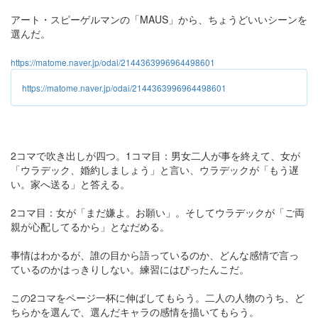
アート・スピーゲルマンの「MAUS」から、ちょうどいいシーンを
選んだ。
https://matome.naver.jp/odai/2144363996964498601
https://matome.naver.jp/odai/2144363996964498601
2コマで吹き出しが四つ。1コマ目：男女二人が事を終えて、女が
「ウラデック、婚約しましょう」と言い、ウラデックが「もう遅
い。家へ送る」と答える。
2コマ目：女が「まだ嫌よ。お願い」。そしてウラデックが「ご両
親が心配してるから」となだめる。
事情はわかるが、誰の目から語っているのか、どんな感情で言っ
ているのかはっきりしない。練習にはぴったんこだ。
この2コマをページ一杯に伸ばしてもらう。二人の人物のうち、ど
ちらかを選んで、選んだキャラの感情を描いてもらう。