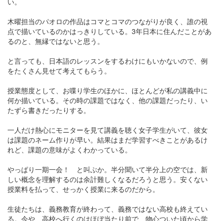
い。
木曜担当のパオロの作品はコマとコマのつながりが良く、誰の視
点で描いているのかはっきりしている。3年日本に住んだことがあ
るのと、無縁ではないと思う。
と言っても、日本語のレッスンをするわけにもいかないので、例
をたくさん見せて考えてもらう。
授業態度として、お喋り学生のほかに、ほとんどが私の講義中に
何か描いている。その時の課題ではなく、他の課題だったり、い
たずら書きだったりする。
一人だけ熱心にモニターを見て講義を聴く女子学生がいて、彼女
は課題のネーム作りが早い。結果はまだ学習すべきことがあるけ
れど、課題の意味がよくわかっている。
やっぱり一期一会！ と叫ぶか。半分聞いて半分上の空では、新
しい概念を理解するのは余計難しくなるだろうと思う。安くない
授業料を払って、せっかく授業に来るのだから。
生徒たちは、義務教育が終わって、義務ではない高校も終えてい
る。今や、高校へ行くのはほぼ当たり前で、物心ついた頃から学