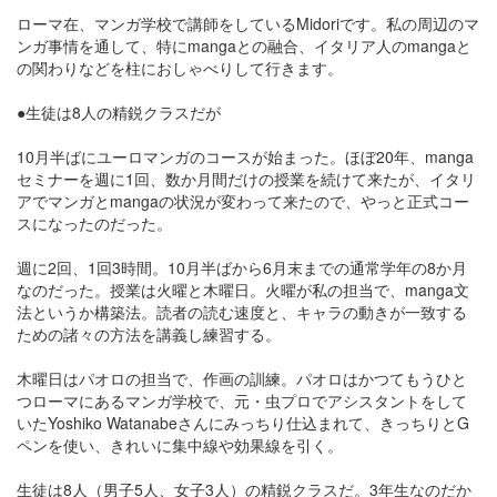
ローマ在、マンガ学校で講師をしているMidoriです。私の周辺のマ
ンガ事情を通して、特にmangaとの融合、イタリア人のmangaと
の関わりなどを柱におしゃべりして行きます。
●生徒は8人の精鋭クラスだが
10月半ばにユーロマンガのコースが始まった。ほぼ20年、manga
セミナーを週に1回、数か月間だけの授業を続けて来たが、イタリ
アでマンガとmangaの状況が変わって来たので、やっと正式コー
スになったのだった。
週に2回、1回3時間。10月半ばから6月末までの通常学年の8か月
なのだった。授業は火曜と木曜日。火曜が私の担当で、manga文
法というか構築法。読者の読む速度と、キャラの動きが一致する
ための諸々の方法を講義し練習する。
木曜日はパオロの担当で、作画の訓練。パオロはかつてもうひと
つローマにあるマンガ学校で、元・虫プロでアシスタントをして
いたYoshiko Watanabeさんにみっちり仕込まれて、きっちりとG
ペンを使い、きれいに集中線や効果線を引く。
生徒は8人（男子5人、女子3人）の精鋭クラスだ。3年生なのだか