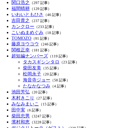
関口浩之
（297 記事）
福間晴耕
（129 記事）
いわいともひさ
（46 記事）
吉田貴之
（237 記事）
カンクロー
（233 記事）
こいぬまめぐみ
（18 記事）
TOMOZO
（91 記事）
藤原ヨウコウ
（246 記事）
関根正幸
（181 記事）
超短編ナンバーズ
（119 記事）
タカスギシンタロ
（23 記事）
柴田友美
（35 記事）
松岡永子
（20 記事）
海音寺ジョー
（58 記事）
たなかなつみ
（4 記事）
池田芳弘
（20 記事）
木村きこり
（27 記事）
みなみまいこ
（15 記事）
田中実
（6 記事）
柴田忠男
（3247 記事）
濱村和恵
（3228 記事）
デジクリトーク（ゲスト）