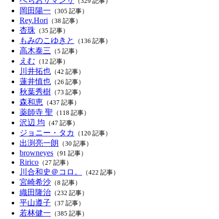
べちおサマンサ
（329 記事）
岡田陽一
（305 記事）
Rey.Hori
（38 記事）
杏珠
（35 記事）
もみのこゆきと
（136 記事）
高木泰三
（5 記事）
えむ
（12 記事）
川井拓也
（42 記事）
蓮井慎也
（26 記事）
秋葉秀樹
（73 記事）
森和恵
（437 記事）
薬師寺 聖
（118 記事）
沢辺 均
（47 記事）
ジョニー・タカ
（120 記事）
出渕亮一朗
（30 記事）
browneyes
（91 記事）
Ririco
（27 記事）
川合和史＠コロ。
（422 記事）
宮崎希沙
（8 記事）
織田隆治
（232 記事）
平山遵子
（37 記事）
若林健一
（385 記事）