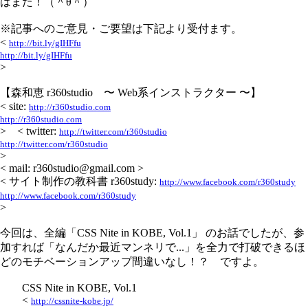
はまた！（＾θ＾）
※記事へのご意見・ご要望は下記より受付ます。
<
http://bit.ly/gIHFfu
http://bit.ly/gIHFfu
>
【森和恵 r360studio 〜 Web系インストラクター 〜】
< site:
http://r360studio.com
http://r360studio.com
> < twitter:
http://twitter.com/r360studio
http://twitter.com/r360studio
>
< mail: r360studio@gmail.com >
< サイト制作の教科書 r360study:
http://www.facebook.com/r360study
http://www.facebook.com/r360study
>
今回は、全編「CSS Nite in KOBE, Vol.1」 のお話でしたが、参
加すれば「なんだか最近マンネリで...」を全力で打破できるほ
どのモチベーションアップ間違いなし！？ ですよ。
CSS Nite in KOBE, Vol.1
<
http://cssnite-kobe.jp/