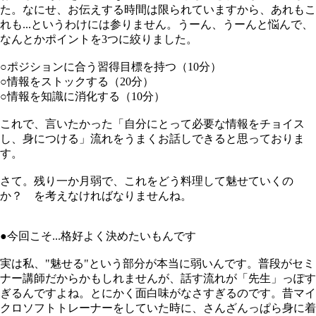
た。なにせ、お伝えする時間は限られていますから、あれもこ
れも...というわけには参りません。うーん、うーんと悩んで、
なんとかポイントを3つに絞りました。
○ポジションに合う習得目標を持つ（10分）
○情報をストックする（20分）
○情報を知識に消化する（10分）
これで、言いたかった「自分にとって必要な情報をチョイス
し、身につける」流れをうまくお話しできると思っておりま
す。
さて。残り一か月弱で、これをどう料理して魅せていくの
か？ を考えなければなりませんね。
●今回こそ...格好よく決めたいもんです
実は私、"魅せる"という部分が本当に弱いんです。普段がセミ
ナー講師だからかもしれませんが、話す流れが「先生」っぽす
ぎるんですよね。とにかく面白味がなさすぎるのです。昔マイ
クロソフトトレーナーをしていた時に、さんざんっぱら身に着