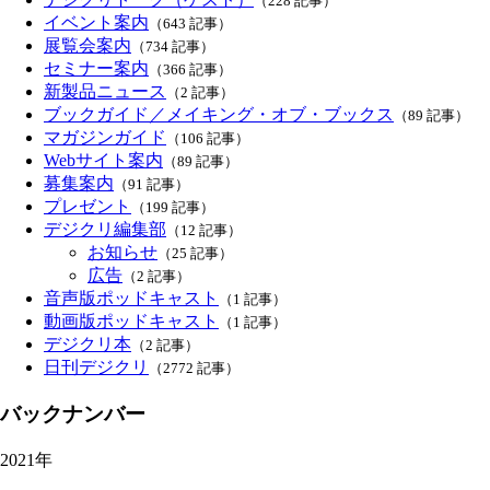
（228 記事）
イベント案内
（643 記事）
展覧会案内
（734 記事）
セミナー案内
（366 記事）
新製品ニュース
（2 記事）
ブックガイド／メイキング・オブ・ブックス
（89 記事）
マガジンガイド
（106 記事）
Webサイト案内
（89 記事）
募集案内
（91 記事）
プレゼント
（199 記事）
デジクリ編集部
（12 記事）
お知らせ
（25 記事）
広告
（2 記事）
音声版ポッドキャスト
（1 記事）
動画版ポッドキャスト
（1 記事）
デジクリ本
（2 記事）
日刊デジクリ
（2772 記事）
バックナンバー
2021年