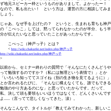
ず地元スピーカー枠というものがありまして。よかったー！
なので、私も出たい！ という方は、運営の方に相談してみま
しょう。
じゃあ、なぜ手を上げたの？ というと、生まれも育ちも神戸
の「こべっこ」しては、黙ってられなかったのが半分、もう半
分が伝えたいなと思っていたことがあったからです。
こべっこ（神戸っ子）とは？
<
http://wiki.chakuriki.net/index.php/神戸っ子
http://wiki.chakuriki.net/index.php/神戸っ子
>
以前から、セミナー終わりの質問で「そんなにたくさんどうや
って勉強するのですか？（私には無理という表情で）」とか
「いろいろ知っててスゴイね（別の生き物を見てるように）」
とか言われるたびに、「そんなに構えなくても、誰でもできる
勉強のやり方あるのにな」と思っていたからです。だって、
私、決して頭も要領もいいほうではなくて、どんくさいんです
よ......（言ってて悲しくなってきた。涙）。
そんなこんなで、タイトルが「教えてみてわかった、新しいこ