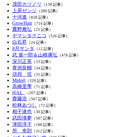
茂田カツノリ
（159 記事）
上原ゼンジ
（280 記事）
十河進
（828 記事）
GrowHair
（714 記事）
鷹野雅弘
（25 記事）
ヤマシタクニコ
（526 記事）
白石昇
（24 記事）
8月サンタ
（12 記事）
武 盾一郎＆山根康弘
（478 記事）
深川正英
（33 記事）
青池良輔
（34 記事）
須貝 弦
（55 記事）
Midori
（329 記事）
高橋里季
（71 記事）
HAL_
（207 記事）
齋藤浩
（567 記事）
松林あつし
（72 記事）
相子達也
（30 記事）
武田瑛夢
（587 記事）
津田淳子
（188 記事）
所 幸則
（312 記事）