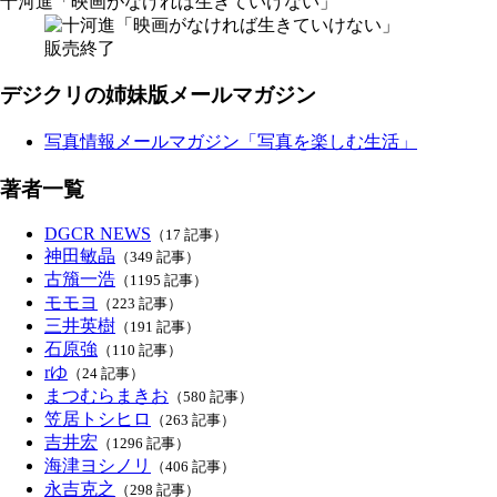
十河進「映画がなければ生きていけない」
販売終了
デジクリの姉妹版メールマガジン
写真情報メールマガジン「写真を楽しむ生活」
著者一覧
DGCR NEWS
（17 記事）
神田敏晶
（349 記事）
古籏一浩
（1195 記事）
モモヨ
（223 記事）
三井英樹
（191 記事）
石原強
（110 記事）
rゆ
（24 記事）
まつむらまきお
（580 記事）
笠居トシヒロ
（263 記事）
吉井宏
（1296 記事）
海津ヨシノリ
（406 記事）
永吉克之
（298 記事）