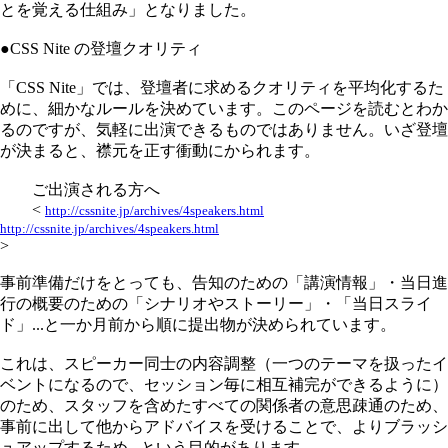
とを覚える仕組み」となりました。
●CSS Nite の登壇クオリティ
「CSS Nite」では、登壇者に求めるクオリティを平均化するた
めに、細かなルールを決めています。このページを読むとわか
るのですが、気軽に出演できるものではありません。いざ登壇
が決まると、襟元を正す衝動にかられます。
ご出演される方へ
<
http://cssnite.jp/archives/4speakers.html
http://cssnite.jp/archives/4speakers.html
>
事前準備だけをとっても、告知のための「講演情報」・当日進
行の概要のための「シナリオやストーリー」・「当日スライ
ド」...と一か月前から順に提出物が決められています。
これは、スピーカー同士の内容調整（一つのテーマを扱ったイ
ベントになるので、セッション毎に相互補完ができるように）
のため、スタッフを含めたすべての関係者の意思疎通のため、
事前に出して他からアドバイスを受けることで、よりブラッシ
ュアップするため...という目的があります。