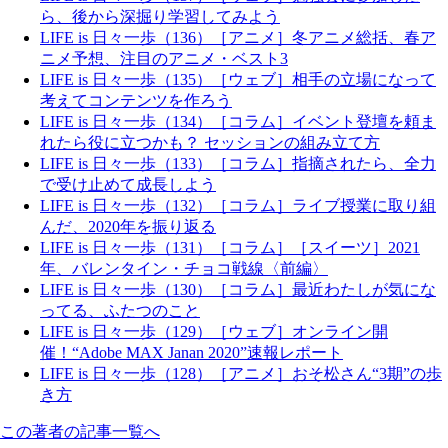
ら、後から深掘り学習してみよう
LIFE is 日々一歩（136）［アニメ］冬アニメ総括、春ア
ニメ予想、注目のアニメ・ベスト3
LIFE is 日々一歩（135）［ウェブ］相手の立場になって
考えてコンテンツを作ろう
LIFE is 日々一歩（134）［コラム］イベント登壇を頼ま
れたら役に立つかも？ セッションの組み立て方
LIFE is 日々一歩（133）［コラム］指摘されたら、全力
で受け止めて成長しよう
LIFE is 日々一歩（132）［コラム］ライブ授業に取り組
んだ、2020年を振り返る
LIFE is 日々一歩（131）［コラム］［スイーツ］2021
年、バレンタイン・チョコ戦線〈前編〉
LIFE is 日々一歩（130）［コラム］最近わたしが気にな
ってる、ふたつのこと
LIFE is 日々一歩（129）［ウェブ］オンライン開
催！“Adobe MAX Janan 2020”速報レポート
LIFE is 日々一歩（128）［アニメ］おそ松さん“3期”の歩
き方
この著者の記事一覧へ