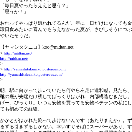
「毎日夏やったらええと思う？」
「思うか！」
おれってやっぱり嫌われてるんだ。年に一日だけになっても金
環日食みたいに喜んでもらえなかった夏が、さびしそうにつぶ
やいたそうだ。
【ヤマシタクニコ】koo@midtan.net
<
http://midtan.net/
http://midtan.net/
>
<
http://yamashitakuniko.posterous.com/
http://yamashitakuniko.posterous.com/
>
朝、駅に向かって歩いていたら何やら左足に違和感。見たら、
靴の底が先端だけ残してばっくりはがれ、内部構造むきだし。
げー。びっくり。いつも安物を買ってる安物ベテランの私にし
ても初めての経験。
かかとがはがれた靴って歩けないんです（あたりまえか）。ず
るずる引きずるしかない。幸いすぐそばにスーパーがあり、す