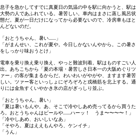
息子を急かしてすでに真夏日の気温の中を駅に向かうと、駅は
大勢の人であふれている。暑苦しい。車内はまさに蒸し風呂状
態だ。夏が一日だけになってから必要ないので、冷房車もほと
んどないのだ。
「おとうちゃん、暑い......」
「がまんせい、これが夏や。今日しかないんやから。この暑さ
をしっかり味おうとけ」
電車を乗り換え乗り換え、やっと難波到着。駅はものすごい人
出。あちこちから「夏の本場・暑苦しさ日本一の大阪めぐりツ
ァー」の客が集まるからだ。わいわいがやがや、ますます暑苦
しい。ツァー客といっしょにぞろぞろと戎橋筋を北上する。通
りには金魚すくいやかき氷の店がぎっしり並ぶ。
「おとうちゃん、暑い」
「夏は暑いもんや。あ、そこで冷やしあめ売ってるから買うた
ろ。おとうちゃんはビールや......ハーッ！ うま〜〜〜〜！」
「冷やしあめ、おいしいなあ」
「そやろ。夏はええもんやろ、ケンイチ」
「うん」