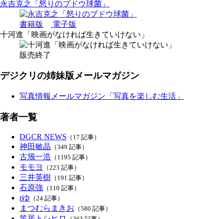
永吉克之「怒りのブドウ球菌」
書籍版
電子版
十河進「映画がなければ生きていけない」
販売終了
デジクリの姉妹版メールマガジン
写真情報メールマガジン「写真を楽しむ生活」
著者一覧
DGCR NEWS
（17 記事）
神田敏晶
（349 記事）
古籏一浩
（1195 記事）
モモヨ
（223 記事）
三井英樹
（191 記事）
石原強
（110 記事）
rゆ
（24 記事）
まつむらまきお
（580 記事）
笠居トシヒロ
（263 記事）