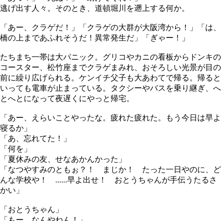
逃げ出す人々。そのとき、道頓堀川を遡上する何か。
「あー、クラゲだ！」「クラゲの大群が大阪湾から！」「は、
橋の上まであふれそうだ！異常発生だ」「ぎゃー！」
たちまち一帯は大パニック。グリコやカニの看板からドンキの
コースター、松竹座までクラゲまみれ、おそろしい光景が目の
前に繰り広げられる。ケンイチ父子も大あわてで帰る。帰ると
いっても電車が止まっている。タクシーやバスを乗り継ぎ、へ
とへとになって夜遅くにやっと帰宅。
「あー、えらいことやったな。疲れた疲れた。もう今日は早よ
寝るか」
「あ、忘れてた！」
「何を」
「夏休みの友、せなあかんかった」
「なつやすみのともぉ？！ まじか！ たった一日やのに、ど
んな学校や！ ......早よ出せ！ おとうちゃんが手伝うたるさ
かい」
「おとうちゃん」
「もー、なんやねん！」