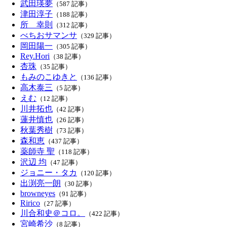
武田瑛夢
（587 記事）
津田淳子
（188 記事）
所 幸則
（312 記事）
べちおサマンサ
（329 記事）
岡田陽一
（305 記事）
Rey.Hori
（38 記事）
杏珠
（35 記事）
もみのこゆきと
（136 記事）
高木泰三
（5 記事）
えむ
（12 記事）
川井拓也
（42 記事）
蓮井慎也
（26 記事）
秋葉秀樹
（73 記事）
森和恵
（437 記事）
薬師寺 聖
（118 記事）
沢辺 均
（47 記事）
ジョニー・タカ
（120 記事）
出渕亮一朗
（30 記事）
browneyes
（91 記事）
Ririco
（27 記事）
川合和史＠コロ。
（422 記事）
宮崎希沙
（8 記事）