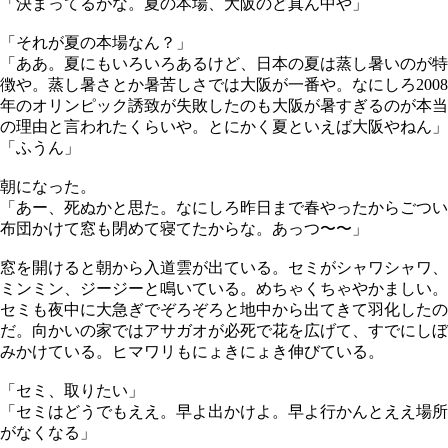
「決まってるがな。夏の本場、大阪のど真ん中や」
「それが夏の本場なん？」
「ああ。夏にもいろいろあるけど、日本の夏は蒸し暑いのが特
徴や。蒸し暑さとか暑苦しさでは大阪が一番や。なにしろ2008
年のオリンピック誘致が失敗したのも大阪が暑すぎるのが本当
の理由と言われたくらいや。とにかく夏といえば大阪やねん」
「ふうん」
朝になった。
「あー、死ぬかと思た。なにしろ昨日まで春やったからごつい
布団かけて窓も閉めて寝てたからな。あっつ〜〜」
窓を開けると朝から入道雲が出ている。セミがシャワシャワ、
ミンミン、ジージーと鳴いている。めちゃくちゃやかましい。
セミも夜中に大急ぎでぞろぞろと地中から出てきて羽化したの
だ。向かいの家ではアサガオが必死で花を広げて、すでにしぼ
みかけている。ヒマワリもにょきにょき伸びている。
「セミ、取りたい」
「セミはどうでもええ。早よ出かけよ。早よ行かんとええ場所
がなくなる」