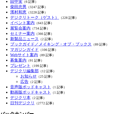
田中実
（6 記事）
柴田忠男
（3247 記事）
濱村和恵
（3228 記事）
デジクリトーク（ゲスト）
（228 記事）
イベント案内
（643 記事）
展覧会案内
（734 記事）
セミナー案内
（366 記事）
新製品ニュース
（2 記事）
ブックガイド／メイキング・オブ・ブックス
（89 記事）
マガジンガイド
（106 記事）
Webサイト案内
（89 記事）
募集案内
（91 記事）
プレゼント
（199 記事）
デジクリ編集部
（12 記事）
お知らせ
（25 記事）
広告
（2 記事）
音声版ポッドキャスト
（1 記事）
動画版ポッドキャスト
（1 記事）
デジクリ本
（2 記事）
日刊デジクリ
（2772 記事）
バックナンバー