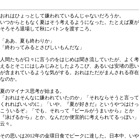
おれはひょっとして嫌われているんじゃないだろうか。
いつからともなく夏はそう考えるようになった。たとえば夏が
そろそろ退場して秋にバトンを渡すころ。
「ああ、夏も終わりか」
「終わってみるとさびしいもんだな」
人間たちが口々に言うのをはじめは聞き流していたが、よく考
えるとそこにはしみじみとしたよろこび、あるいは安堵の思い
が含まれているような気がする。おれはただがまんされる存在
なのか。
夏のマイナス思考が始まる。
「おれはそんなに嫌われていたのか」「それならそうと言って
くれればいいのに」「いや、『夏が好きだ』というやつはけっ
こういるぞ」「でも、それって『ビールがうまいから』とか
『泳げるから』とか、なんだか便宜的に考えられてるっぽい」
云々。
その思いは2012年の金環日食でピークに達した。日本中、いや