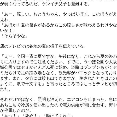
が弱くなってるのだ。ケンイチ父子も避難する。
「あー、涼しい。おとうちゃん、やっぱりぼく、このほうがえ
えわ」
「あほか！夏の暑さがあるからこの涼しさが味わえるわけやな
いか！」
「そらそやな」
店のテレビでは各地の夏の様子を伝えている。
「えー、全国一斉に夏ですが、午後になり、これから夏の終わ
りに入りますのでご注意ください。すでに、うつぼ公園や大阪
城公園ではセミがどんどん死に始め、道路はブンブンもがくセ
ミだらけで足の踏み場もなく、観光客がパニックとなっており
ます。また、夕方には蚊も出てきますが、刺されたときはこの
ように、爪で十文字を」と言ったところでぶちっとテレビが切
れた。
それだけではなく、照明も消えた。エアコンも止まった。急に
あちこちで冷房を使い出したので電力供給が間に合わず、街中
が停電したのだ。
「あつ！」「死ぬ！」「助けてくれ！」