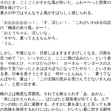
そのとき、ごくごくかすかな風が吹いた。ふわ〜〜っと群衆の
間を抜けていく。
暑さの中ではそんなそよ風がすばらしく感じられる。
「おおおおおおっ！」「す、涼しい！」「これがいわゆる伝説
の『極楽の余り風』かー！」
「おとうちゃん、涼しいな」
「そやろ。夏ってええもんやろ」
「うん」
しかし、午後になり、日差しはますますきびしくなる。川面を
見つめて「い、いっそのこと、ここに飛び込みたい」という者
を「やめとけ、ヘドロだらけや！ カーネル・サンダースの人
形かて見つかったときはぼろぼろになってたやろ！」といさめ
る者。日傘を差そうとすると「何やっとんねん！」「暑うてな
んぼやろ、夏は！」「この太陽の恵みを受けんでどないすんね
ん！」と怒り出す者。
橋の上は険悪な雰囲気。それでも耐えられず「あ、あかん」
「命にはかえられん......」ばたばたと脱落者が出てくる。エア
コンの効いた店に避難する。さすがに夏を楽しむと言っても身
の危険を無視するわけにはいかない。だいたい夏に対する耐性