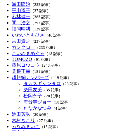
織田隆治
（232 記事）
平山遵子
（37 記事）
若林健一
（385 記事）
関口浩之
（297 記事）
福間晴耕
（129 記事）
いわいともひさ
（46 記事）
吉田貴之
（237 記事）
カンクロー
（233 記事）
こいぬまめぐみ
（18 記事）
TOMOZO
（91 記事）
藤原ヨウコウ
（246 記事）
関根正幸
（181 記事）
超短編ナンバーズ
（119 記事）
タカスギシンタロ
（23 記事）
柴田友美
（35 記事）
松岡永子
（20 記事）
海音寺ジョー
（58 記事）
たなかなつみ
（4 記事）
池田芳弘
（20 記事）
木村きこり
（27 記事）
みなみまいこ
（15 記事）