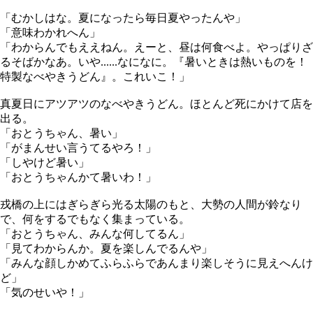
「むかしはな。夏になったら毎日夏やったんや」
「意味わかれへん」
「わからんでもええねん。えーと、昼は何食べよ。やっぱりざ
るそばかなあ。いや......なになに。『暑いときは熱いものを！
特製なべやきうどん』。これいこ！」
真夏日にアツアツのなべやきうどん。ほとんど死にかけて店を
出る。
「おとうちゃん、暑い」
「がまんせい言うてるやろ！」
「しやけど暑い」
「おとうちゃんかて暑いわ！」
戎橋の上にはぎらぎら光る太陽のもと、大勢の人間が鈴なり
で、何をするでもなく集まっている。
「おとうちゃん、みんな何してるん」
「見てわからんか。夏を楽しんでるんや」
「みんな顔しかめてふらふらであんまり楽しそうに見えへんけ
ど」
「気のせいや！」