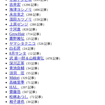
吉井宏
（1296 記事）
海津ヨシノリ
（406 記事）
永吉克之
（298 記事）
茂田カツノリ
（159 記事）
上原ゼンジ
（280 記事）
十河進
（828 記事）
GrowHair
（714 記事）
鷹野雅弘
（25 記事）
ヤマシタクニコ
（526 記事）
白石昇
（24 記事）
8月サンタ
（12 記事）
武 盾一郎＆山根康弘
（478 記事）
深川正英
（33 記事）
青池良輔
（34 記事）
須貝 弦
（55 記事）
Midori
（329 記事）
高橋里季
（71 記事）
HAL_
（207 記事）
齋藤浩
（567 記事）
松林あつし
（72 記事）
相子達也
（30 記事）