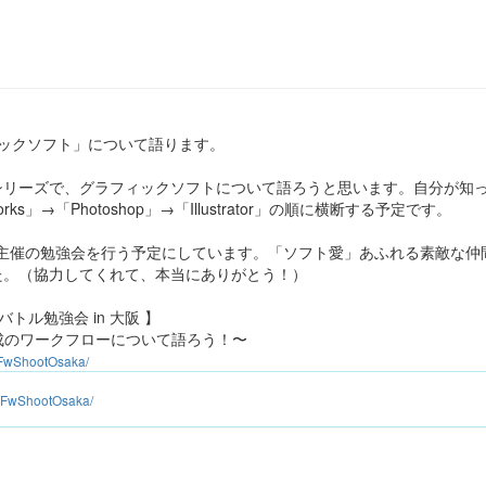
ィックソフト」について語ります。
シリーズで、グラフィックソフトについて語ろうと思います。自分が知
rks」→「Photoshop」→「Illustrator」の順に横断する予定です。
初"主催の勉強会を行う予定にしています。「ソフト愛」あふれる素敵な
た。（協力してくれて、本当にありがとう！）
チンコバトル勉強会 in 大阪 】
成のワークフローについて語ろう！〜
AiFwShootOsaka/
sAiFwShootOsaka/