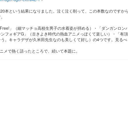
..20本という結果になりました。泣く泣く削って、この本数なのですか
す。
「Free!」（細マッチョ高校生男子の水着姿が拝める）・「ダンガンロ
シンフォギアG」（古きよき時代の熱血アニメっぽくて楽しい）・「有
そう。キャラデザが久米田先生なのも美しくて好し）の4つです。見るべ
話をアニメで熱く語ったところで、続いて本題に。