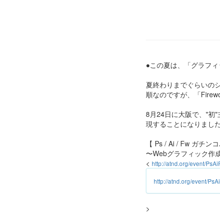
●この夏は、「グラフ
夏終わりまでぐらいの
順なのですが、「Firewo
8月24日に大阪で、"
現することになりまし
【 Ps / Ai / Fw ガ
〜Webグラフィック作
<
http://atnd.org/event/Ps
http://atnd.org/event/P
>