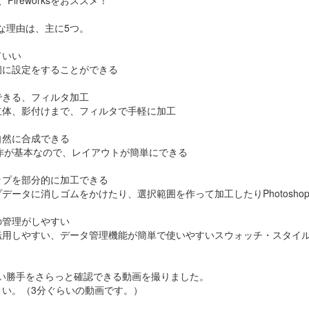
ireworksをおススメ！
好きな理由は、主に5つ。
ていい
個に設定をすることができる
できる、フィルタ加工
立体、影付けまで、フィルタで手軽に加工
自然に合成できる
イクな操作が基本なので、レイアウトが簡単にできる
ップを部分的に加工できる
データに消しゴムをかけたり、選択範囲を作って加工したりPhotosho
の管理がしやすい
転用しやすい、データ管理機能が簡単で使いやすいスウォッチ・スタイ
sの使い勝手をさらっと確認できる動画を撮りました。
さい。（3分ぐらいの動画です。）