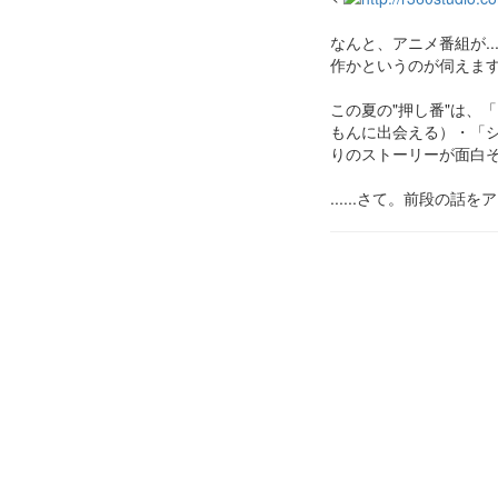
なんと、アニメ番組が.
作かというのが伺えま
この夏の"押し番"は、
もんに出会える）・「
りのストーリーが面白
......さて。前段の