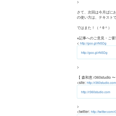
>
さて、次回は今月ばにお
の使い方は、テキスト
ではまた！（＾θ＾）
※記事へのご意見・ご要
<
http://goo.gl/rN5Dg
http://goo.gl/rN5Dg
>
【 森和恵 r360studi
<site:
http://r360studio.com
http://r360studio.com
>
<twitter:
http://twitter.com/