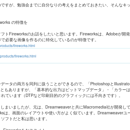
のですが、勉強会までに自分なりの考えをまとめておきたい、そんなキ
works の特徴を
Fireworksのお話をしたいと思います。Fireworksは、Adobe
作で必要な画像を作るのに特化しているのが特徴です。
roducts/fireworks.html
products/fireworks.html
タの両方を同列に扱うことができるので、「PhotoshopとIllustrat
ることもありますが、「基本的な出力はビットマップデータ」・「カラーは
されています（DTPなど印刷目的のグラフィックには不向きです）。
しまいましたが、元は、Dreamweaverと共にMacromedia社が開
ireworksは、画面のレイアウトや使い方がよく似ています。Dreamweav
クソフトだと私は思います。