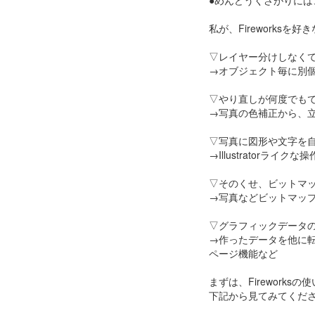
●めんどうくさがりには、F
私が、Fireworksを
▽レイヤー分けしなく
→オブジェクト毎に別
▽やり直しが何度でも
→写真の色補正から、
▽写真に図形や文字を
→Illustratorラ
▽そのくせ、ビットマ
→写真などビットマップ
▽グラフィックデータ
→作ったデータを他に
ページ機能など
まずは、Firework
下記から見てみてくだ