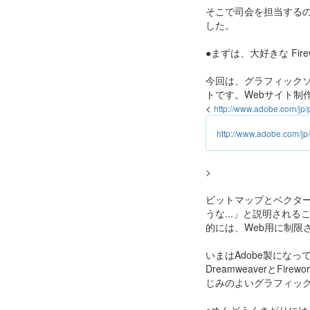
そこで司会を担当する
した。
●まずは、大好きな Fire
今回は、グラフィックソフト
トです。Webサイト制
<
http://www.adobe.com/jp/p
http://www.adobe.com/jp/
>
ビットマップとベクターデー
うな...」と説明され
的には、Web用に制限
いまはAdobe製になって
DreamweaverとF
じみのよいグラフィッ