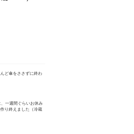
とんど傘をささずに終わ
は、一週間ぐらいお休み
で作り終えました（冷蔵