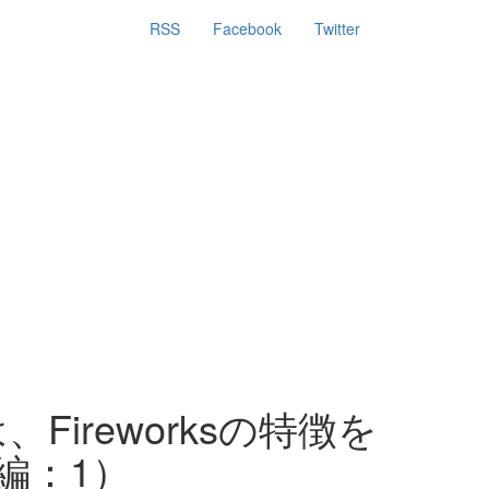
RSS
Facebook
Twitter
reworksの特徴を
s編：1）