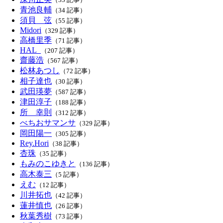
青池良輔
（34 記事）
須貝 弦
（55 記事）
Midori
（329 記事）
高橋里季
（71 記事）
HAL_
（207 記事）
齋藤浩
（567 記事）
松林あつし
（72 記事）
相子達也
（30 記事）
武田瑛夢
（587 記事）
津田淳子
（188 記事）
所 幸則
（312 記事）
べちおサマンサ
（329 記事）
岡田陽一
（305 記事）
Rey.Hori
（38 記事）
杏珠
（35 記事）
もみのこゆきと
（136 記事）
高木泰三
（5 記事）
えむ
（12 記事）
川井拓也
（42 記事）
蓮井慎也
（26 記事）
秋葉秀樹
（73 記事）