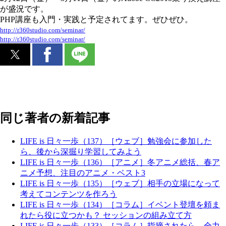
が盛況です。
PHP講座も入門・実践と予定されてます。ぜひぜひ。
http://r360studio.com/seminar/
http://r360studio.com/seminar/
同じ著者の新着記事
LIFE is 日々一歩（137）［ウェブ］勉強会に参加した
ら、後から深掘り学習してみよう
LIFE is 日々一歩（136）［アニメ］冬アニメ総括、春ア
ニメ予想、注目のアニメ・ベスト3
LIFE is 日々一歩（135）［ウェブ］相手の立場になって
考えてコンテンツを作ろう
LIFE is 日々一歩（134）［コラム］イベント登壇を頼ま
れたら役に立つかも？ セッションの組み立て方
LIFE is 日々一歩（133）［コラム］指摘されたら、全力