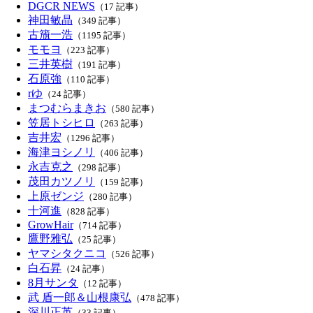
DGCR NEWS
（17 記事）
神田敏晶
（349 記事）
古籏一浩
（1195 記事）
モモヨ
（223 記事）
三井英樹
（191 記事）
石原強
（110 記事）
rゆ
（24 記事）
まつむらまきお
（580 記事）
笠居トシヒロ
（263 記事）
吉井宏
（1296 記事）
海津ヨシノリ
（406 記事）
永吉克之
（298 記事）
茂田カツノリ
（159 記事）
上原ゼンジ
（280 記事）
十河進
（828 記事）
GrowHair
（714 記事）
鷹野雅弘
（25 記事）
ヤマシタクニコ
（526 記事）
白石昇
（24 記事）
8月サンタ
（12 記事）
武 盾一郎＆山根康弘
（478 記事）
深川正英
（33 記事）