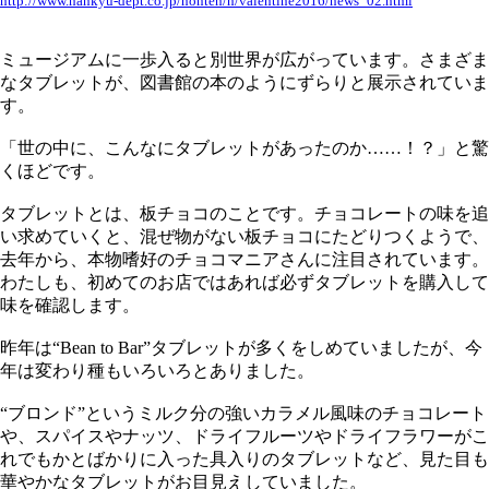
http://www.hankyu-dept.co.jp/honten/h/valentine2016/news_02.html
ミュージアムに一歩入ると別世界が広がっています。さまざま
なタブレットが、図書館の本のようにずらりと展示されていま
す。
「世の中に、こんなにタブレットがあったのか……！？」と驚
くほどです。
タブレットとは、板チョコのことです。チョコレートの味を追
い求めていくと、混ぜ物がない板チョコにたどりつくようで、
去年から、本物嗜好のチョコマニアさんに注目されています。
わたしも、初めてのお店ではあれば必ずタブレットを購入して
味を確認します。
昨年は“Bean to Bar”タブレットが多くをしめていましたが、今
年は変わり種もいろいろとありました。
“ブロンド”というミルク分の強いカラメル風味のチョコレート
や、スパイスやナッツ、ドライフルーツやドライフラワーがこ
れでもかとばかりに入った具入りのタブレットなど、見た目も
華やかなタブレットがお目見えしていました。