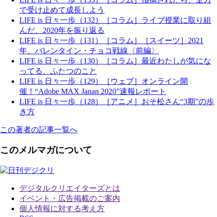
で受け止めて成長しよう
LIFE is 日々一歩（132）［コラム］ライブ授業に取り組
んだ、2020年を振り返る
LIFE is 日々一歩（131）［コラム］［スイーツ］2021
年、バレンタイン・チョコ戦線〈前編〉
LIFE is 日々一歩（130）［コラム］最近わたしが気にな
ってる、ふたつのこと
LIFE is 日々一歩（129）［ウェブ］オンライン開
催！“Adobe MAX Janan 2020”速報レポート
LIFE is 日々一歩（128）［アニメ］おそ松さん“3期”の歩
き方
この著者の記事一覧へ
このメルマガについて
デジタルクリエイターズ
とは
イベント・広告掲載のご案内
個人情報に対する考え方