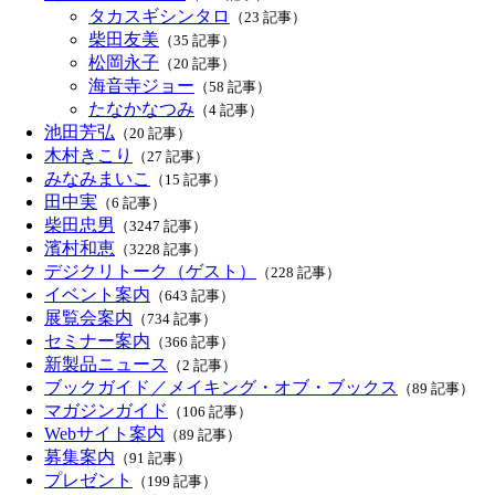
タカスギシンタロ
（23 記事）
柴田友美
（35 記事）
松岡永子
（20 記事）
海音寺ジョー
（58 記事）
たなかなつみ
（4 記事）
池田芳弘
（20 記事）
木村きこり
（27 記事）
みなみまいこ
（15 記事）
田中実
（6 記事）
柴田忠男
（3247 記事）
濱村和恵
（3228 記事）
デジクリトーク（ゲスト）
（228 記事）
イベント案内
（643 記事）
展覧会案内
（734 記事）
セミナー案内
（366 記事）
新製品ニュース
（2 記事）
ブックガイド／メイキング・オブ・ブックス
（89 記事）
マガジンガイド
（106 記事）
Webサイト案内
（89 記事）
募集案内
（91 記事）
プレゼント
（199 記事）