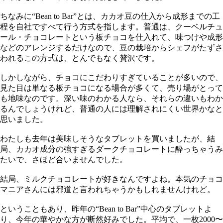
ちなみに“Bean to Bar”とは、カカオ豆の仕入から成形までの工
程を自社ですべて行う方式を指します。普通は、クーベルチュ
ール・チョコレートという板チョコを仕入れて、味つけや成形
などのアレンジするだけなので、豆の栽培からシェフがたずさ
われるこの方式は、とんでもなく贅沢です。
しかしながら、チョコにこだわりすぎていることが多いので、
見た目は単なる板チョコになる場合が多くて、売り場がとって
も地味なのです。深い味のわかる人なら、それらの違いもわか
るんでしょうけれど、普通の人には理解されにくい世界かなと
思いました。
わたしも去年は美味しそうなタブレットを買いましたが、結
局、カカオ成分の強すぎるダークチョコレートに酔っちゃうみ
たいで、さほど合いませんでした。
結局、ミルクチョコレートが好きなんですよね。本気のチョコ
マニアさんには邪道と言われちゃうかもしれませんけれど。
ということもあり、昨年の“Bean to Bar”中心のタブレットよ
り、今年の華やかな方が断然好みでした。平均で、一枚2000〜