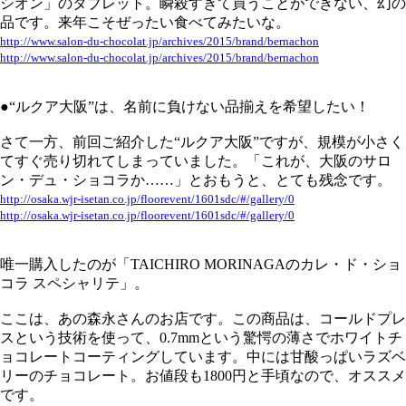
シオン」のタブレット。瞬殺すぎて買うことができない、幻の
品です。来年こそぜったい食べてみたいな。
http://www.salon-du-chocolat.jp/archives/2015/brand/bernachon
http://www.salon-du-chocolat.jp/archives/2015/brand/bernachon
●“ルクア大阪”は、名前に負けない品揃えを希望したい！
さて一方、前回ご紹介した“ルクア大阪”ですが、規模が小さく
てすぐ売り切れてしまっていました。「これが、大阪のサロ
ン・デュ・ショコラか……」とおもうと、とても残念です。
http://osaka.wjr-isetan.co.jp/floorevent/1601sdc/#/gallery/0
http://osaka.wjr-isetan.co.jp/floorevent/1601sdc/#/gallery/0
唯一購入したのが「TAICHIRO MORINAGAのカレ・ド・ショ
コラ スペシャリテ」。
ここは、あの森永さんのお店です。この商品は、コールドプレ
スという技術を使って、0.7mmという驚愕の薄さでホワイトチ
ョコレートコーティングしています。中には甘酸っぱいラズベ
リーのチョコレート。お値段も1800円と手頃なので、オススメ
です。