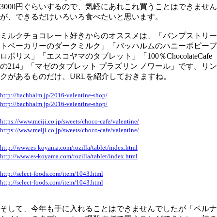
3000円ぐらいするので、気軽にあれこれ買うことはできません
が、できるだけいろいろ食べたいと思います。
ミルクチョコレート好きからのオススメは、「バンプストリー
トベーカリーのダークミルク」「バッハルムのハニーポピープ
ロポリス」「エスコヤマのタブレット」「100％ChocolateCafe
の214」「マゼのタブレット プラズリン ノワール」です。リン
クがあるものだけ、URLを紹介しておきますね。
http://bachhalm.jp/2016-valentine-shop/
http://bachhalm.jp/2016-valentine-shop/
https://www.meiji.co.jp/sweets/choco-cafe/valentine/
https://www.meiji.co.jp/sweets/choco-cafe/valentine/
http://www.es-koyama.com/rozilla/tablet/index.html
http://www.es-koyama.com/rozilla/tablet/index.html
http://select-foods.com/item/1043.html
http://select-foods.com/item/1043.html
そして、今年も手に入れることはできませんでしたが「ベルナ