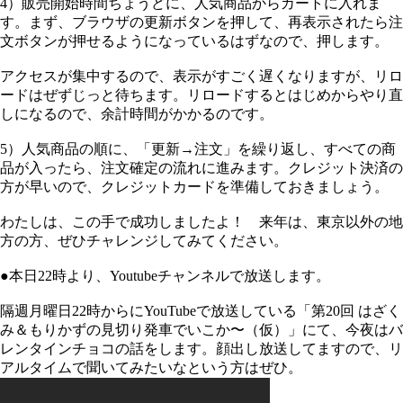
4）販売開始時間ちょうどに、人気商品からカートに入れま
す。まず、ブラウザの更新ボタンを押して、再表示されたら注
文ボタンが押せるようになっているはずなので、押します。
アクセスが集中するので、表示がすごく遅くなりますが、リロ
ードはぜずじっと待ちます。リロードするとはじめからやり直
しになるので、余計時間がかかるのです。
5）人気商品の順に、「更新→注文」を繰り返し、すべての商
品が入ったら、注文確定の流れに進みます。クレジット決済の
方が早いので、クレジットカードを準備しておきましょう。
わたしは、この手で成功しましたよ！ 来年は、東京以外の地
方の方、ぜひチャレンジしてみてください。
●本日22時より、Youtubeチャンネルで放送します。
隔週月曜日22時からにYouTubeで放送している「第20回 はざく
み＆もりかずの見切り発車でいこか〜（仮）」にて、今夜はバ
レンタインチョコの話をします。顔出し放送してますので、リ
アルタイムで聞いてみたいなという方はぜひ。