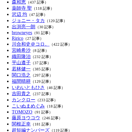
森和恵
（437 記事）
薬師寺 聖
（118 記事）
沢辺 均
（47 記事）
ジョニー・タカ
（120 記事）
出渕亮一朗
（30 記事）
browneyes
（91 記事）
Ririco
（27 記事）
川合和史＠コロ。
（422 記事）
宮崎希沙
（8 記事）
織田隆治
（232 記事）
平山遵子
（37 記事）
若林健一
（385 記事）
関口浩之
（297 記事）
福間晴耕
（129 記事）
いわいともひさ
（46 記事）
吉田貴之
（237 記事）
カンクロー
（233 記事）
こいぬまめぐみ
（18 記事）
TOMOZO
（91 記事）
藤原ヨウコウ
（246 記事）
関根正幸
（181 記事）
超短編ナンバーズ
（119 記事）