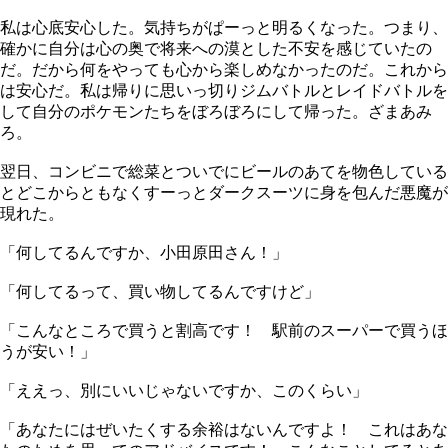
私は心底安心した。気持ちがぱーっと明るくなった。つまり、
確かに自分は心の奥で将来への漠とした不安を感じていたの
だ。だから何をやっても心から楽しめなかったのだ。これから
は安心だ。私は帰りに思いっ切りジムバトルとレイドバトルを
して自分のポケモンたちをぼろぼろにして帰った。ざまあみ
ろ。
翌日、コンビニで総菜とついでにビールのあてを物色している
とどこからともなくすーっとダークスーツに身を包んだ悪魔が
現れた。
「何してるんですか、小田原田さん！」
「何してるって、買い物してるんですけど」
「こんなところで買うと割高です！ 駅前のスーパーで買うほ
うが安い！」
「ええっ、別にいいじゃないですか、このくらい」
「あなたにはぜいたくする余裕はないんですよ！ これはあな