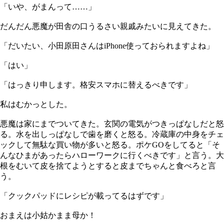
「いや、がまんって……」
だんだん悪魔が田舎の口うるさい親戚みたいに見えてきた。
「だいたい、小田原田さんはiPhone使っておられますよね」
「はい」
「はっきり申します。格安スマホに替えるべきです」
私はむかっとした。
悪魔は家にまでついてきた。玄関の電気がつきっぱなしだと怒
る。水を出しっぱなしで歯を磨くと怒る。冷蔵庫の中身をチェ
ックして無駄な買い物が多いと怒る。ポケGOをしてると「そ
んなひまがあったらハローワークに行くべきです」と言う。大
根をむいて皮を捨てようとすると皮までちゃんと食べろと言
う。
「クックパッドにレシピが載ってるはずです」
おまえは小姑かまま母か！