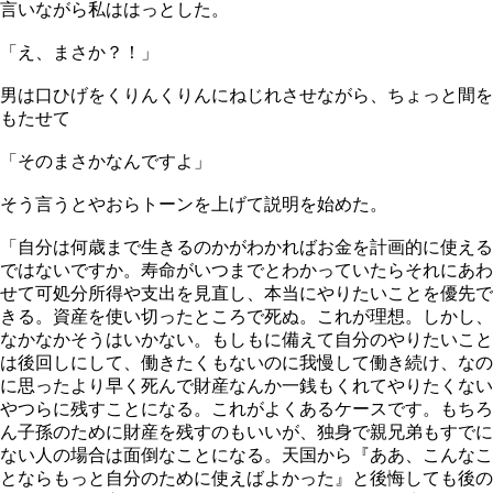
言いながら私ははっとした。
「え、まさか？！」
男は口ひげをくりんくりんにねじれさせながら、ちょっと間を
もたせて
「そのまさかなんですよ」
そう言うとやおらトーンを上げて説明を始めた。
「自分は何歳まで生きるのかがわかればお金を計画的に使える
ではないですか。寿命がいつまでとわかっていたらそれにあわ
せて可処分所得や支出を見直し、本当にやりたいことを優先で
きる。資産を使い切ったところで死ぬ。これが理想。しかし、
なかなかそうはいかない。もしもに備えて自分のやりたいこと
は後回しにして、働きたくもないのに我慢して働き続け、なの
に思ったより早く死んで財産なんか一銭もくれてやりたくない
やつらに残すことになる。これがよくあるケースです。もちろ
ん子孫のために財産を残すのもいいが、独身で親兄弟もすでに
ない人の場合は面倒なことになる。天国から『ああ、こんなこ
とならもっと自分のために使えばよかった』と後悔しても後の