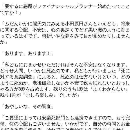
「要するに悪魔がファイナンシャルプランナー始めたってこと
ですか！」
「ふだんいかに脳天気にみえる小田原田さんといえども、将来
に関する心配、不安は、心の奥深くでどす黒い澱のように貯ま
っているはずです。時折いやな夢をみて目が覚めたりしません
か」
「あります、あります！」
「私どもにおまかせいただければそんな不安はなくなります。
どうせ人間、いつかは死ぬのです。私どもが行いました『死に
対する意識調査』によると、死ぬのは仕方ないけどいつ、どの
ように死ぬか、老後破産しないか不安で夜も眠れないとおっし
ゃる方が8割を占めます。残りのうち1割は『よくわからない』
残り1割が『むしろ楽しみ』でしたが」
「あやしいな、その調査」
「ご要望によっては安楽死部門とも連携できますので、もう完
璧、何の心配もございません。いかがです、自分の時間とお金
を好き放題に使える。それでこそ自分の人生ではありません