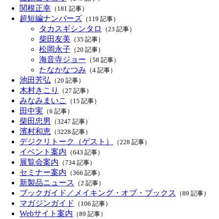
関根正幸
（181 記事）
超短編ナンバーズ
（119 記事）
タカスギシンタロ
（23 記事）
柴田友美
（35 記事）
松岡永子
（20 記事）
海音寺ジョー
（58 記事）
たなかなつみ
（4 記事）
池田芳弘
（20 記事）
木村きこり
（27 記事）
みなみまいこ
（15 記事）
田中実
（6 記事）
柴田忠男
（3247 記事）
濱村和恵
（3228 記事）
デジクリトーク（ゲスト）
（228 記事）
イベント案内
（643 記事）
展覧会案内
（734 記事）
セミナー案内
（366 記事）
新製品ニュース
（2 記事）
ブックガイド／メイキング・オブ・ブックス
（89 記事）
マガジンガイド
（106 記事）
Webサイト案内
（89 記事）