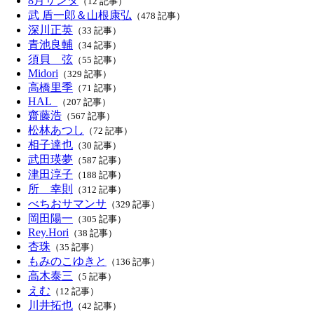
8月サンタ
（12 記事）
武 盾一郎＆山根康弘
（478 記事）
深川正英
（33 記事）
青池良輔
（34 記事）
須貝 弦
（55 記事）
Midori
（329 記事）
高橋里季
（71 記事）
HAL_
（207 記事）
齋藤浩
（567 記事）
松林あつし
（72 記事）
相子達也
（30 記事）
武田瑛夢
（587 記事）
津田淳子
（188 記事）
所 幸則
（312 記事）
べちおサマンサ
（329 記事）
岡田陽一
（305 記事）
Rey.Hori
（38 記事）
杏珠
（35 記事）
もみのこゆきと
（136 記事）
高木泰三
（5 記事）
えむ
（12 記事）
川井拓也
（42 記事）