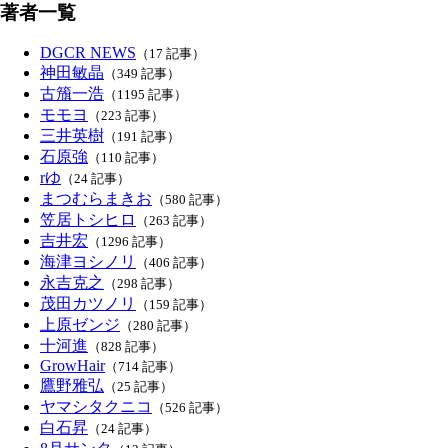
著者一覧
DGCR NEWS
（17 記事）
神田敏晶
（349 記事）
古籏一浩
（1195 記事）
モモヨ
（223 記事）
三井英樹
（191 記事）
石原強
（110 記事）
rゆ
（24 記事）
まつむらまきお
（580 記事）
笠居トシヒロ
（263 記事）
吉井宏
（1296 記事）
海津ヨシノリ
（406 記事）
永吉克之
（298 記事）
茂田カツノリ
（159 記事）
上原ゼンジ
（280 記事）
十河進
（828 記事）
GrowHair
（714 記事）
鷹野雅弘
（25 記事）
ヤマシタクニコ
（526 記事）
白石昇
（24 記事）