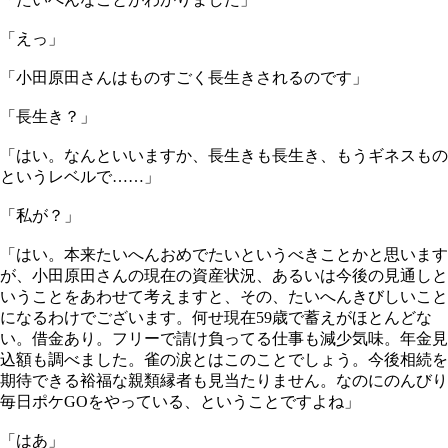
「えっ」
「小田原田さんはものすごく長生きされるのです」
「長生き？」
「はい。なんといいますか、長生きも長生き、もうギネスもの
というレベルで……」
「私が？」
「はい。本来たいへんおめでたいというべきことかと思います
が、小田原田さんの現在の資産状況、あるいは今後の見通しと
いうことをあわせて考えますと、その、たいへんきびしいこと
になるわけでございます。何せ現在59歳で蓄えがほとんどな
い。借金あり。フリーで請け負ってる仕事も減少気味。年金見
込額も調べました。雀の涙とはこのことでしょう。今後相続を
期待できる裕福な親類縁者も見当たりません。なのにのんびり
毎日ポケGOをやっている、ということですよね」
「はあ」