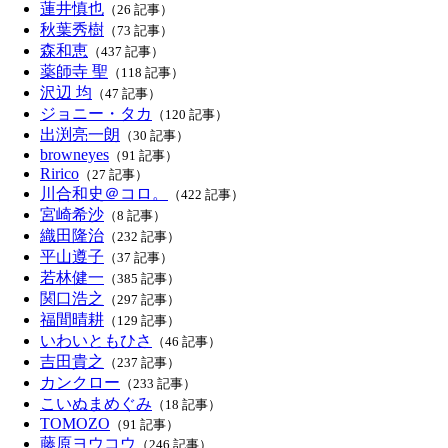
蓮井慎也
（26 記事）
秋葉秀樹
（73 記事）
森和恵
（437 記事）
薬師寺 聖
（118 記事）
沢辺 均
（47 記事）
ジョニー・タカ
（120 記事）
出渕亮一朗
（30 記事）
browneyes
（91 記事）
Ririco
（27 記事）
川合和史＠コロ。
（422 記事）
宮崎希沙
（8 記事）
織田隆治
（232 記事）
平山遵子
（37 記事）
若林健一
（385 記事）
関口浩之
（297 記事）
福間晴耕
（129 記事）
いわいともひさ
（46 記事）
吉田貴之
（237 記事）
カンクロー
（233 記事）
こいぬまめぐみ
（18 記事）
TOMOZO
（91 記事）
藤原ヨウコウ
（246 記事）