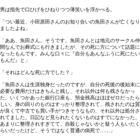
男は指先で口ひげをひねりつつ薄笑いを浮かべる。
「つい最近、小田原田さんのお知り合いの魚田さんが亡くなり
ましたよね」
「ああ、魚田さん。そうです。魚田さんとは地元のサークル仲
間なんでお葬式にも行きましたが、その死に方について話題に
なったもんです。みんな口々に『自分もあんなふうに死にたい
もんだ』と」
「それはどんな死に方でした？」
「魚田さんは生涯独身だったのですが、自分の死後の後始末に
必要な費用だけはきちんと残し、それ以外は何も残さなかっ
た。いくつかあった銀行口座も、預金残高はほぼゼロだったら
しい。身の回りのものはすっかり整理されて、残されたのは質
が良くて中古でも買い手がつきそうなもの、それ以外は処分さ
れてました。日記など見られたくないものはすでになかった。
あまりに整理されすぎてて、自殺じゃないかと疑う人もいたく
らいだったけど、そうではなく普通の病死で……」