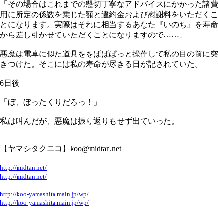
「その場合はこれまでの懇切丁寧なアドバイスにかかった諸費
用に所定の係数を乗じた額と違約金および慰謝料をいただくこ
とになります。実際はそれに相当するあなた『いのち』を寿命
から差し引かせていただくことになりますので……」
悪魔は電卓に似た道具ををぱぱぱっと操作して私の目の前に突
きつけた。そこには私の寿命が尽きる日が記されていた。
6日後
「ぼ、ぼったくりだろっ！」
私は叫んだが、悪魔は振り返りもせず出ていった。
【ヤマシタクニコ】koo@midtan.net
http://midtan.net/
http://midtan.net/
http://koo-yamashita.main.jp/wp/
http://koo-yamashita.main.jp/wp/