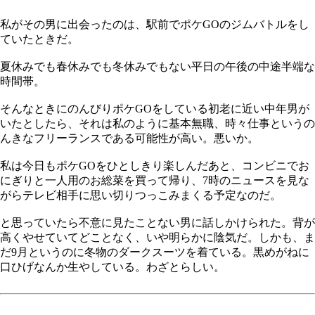
私がその男に出会ったのは、駅前でポケGOのジムバトルをし
ていたときだ。
夏休みでも春休みでも冬休みでもない平日の午後の中途半端な
時間帯。
そんなときにのんびりポケGOをしている初老に近い中年男が
いたとしたら、それは私のように基本無職、時々仕事というの
んきなフリーランスである可能性が高い。悪いか。
私は今日もポケGOをひとしきり楽しんだあと、コンビニでお
にぎりと一人用のお総菜を買って帰り、7時のニュースを見な
がらテレビ相手に思い切りつっこみまくる予定なのだ。
と思っていたら不意に見たことない男に話しかけられた。背が
高くやせていてどことなく、いや明らかに陰気だ。しかも、ま
だ9月というのに冬物のダークスーツを着ている。黒めがねに
口ひげなんか生やしている。わざとらしい。