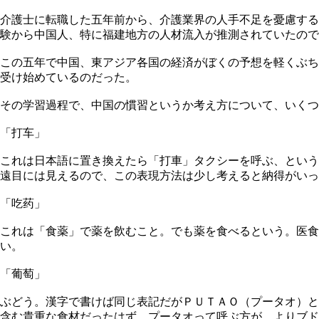
介護士に転職した五年前から、介護業界の人手不足を憂慮する
験から中国人、特に福建地方の人材流入が推測されていたの
この五年で中国、東アジア各国の経済がぼくの予想を軽くぶち
受け始めているのだった。
その学習過程で、中国の慣習というか考え方について、いくつ
「打车」
これは日本語に置き換えたら「打車」タクシーを呼ぶ、という
遠目には見えるので、この表現方法は少し考えると納得がいっ
「吃药」
これは「食薬」で薬を飲むこと。でも薬を食べるという。医食
い。
「葡萄」
ぶどう。漢字で書けば同じ表記だがＰＵＴＡＯ（プータオ）と
含む貴重な食材だったはず。プータオって呼ぶ方が、よりブド