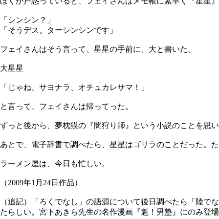
ぼくが戸惑っていると、フェイさんはメモ帳に素早く『星星』
「シンシン？」
「そうデス。ターシンシンです」
フェイさんはそう言って、星星の手前に、大と書いた。
大星星
「じゃね、サヨナラ、オチュカレサマ！」
と言って、フェイさんは帰ってった。
ずっと後から、夢枕獏の『闇狩り師』という小説のことを思い
あとで、電子辞書で調べたら、星星はゴリラのことだった。
ラーメン屋は、今日も忙しい。
（2009年1月24日作品）
（追記）「ろくでなし」の語源について後日調べたら「陸でな
たらしい。宮下あきら先生の名作漫画『魁！男塾』にのみ登場