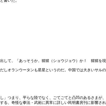
と書いた。
出して、「あっそうか、猩猩（ショウジョウ）か！ 猩猩を現
ただしオランウータンも星星というのだ。中国では大きいサル
し」つまり、平らな陸でなく、ごてごてと凸凹のあるさまが、
する、奇怪な拳法・武術に異常に詳しい民明書房刊に影響され