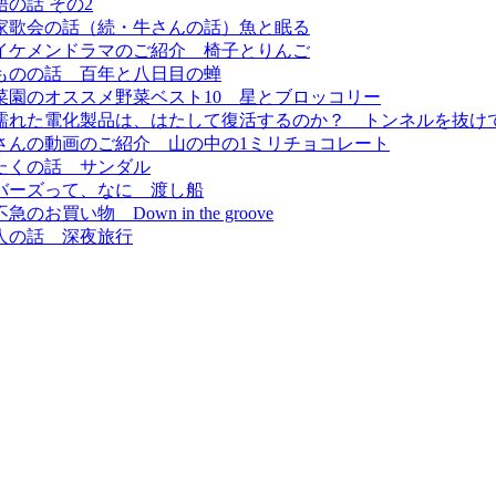
の話 その2
家歌会の話（続・牛さんの話）魚と眠る
イケメンドラマのご紹介 椅子とりんご
ものの話 百年と八日目の蝉
菜園のオススメ野菜ベスト10 星とブロッコリー
に濡れた電化製品は、はたして復活するのか？ トンネルを抜け
さんの動画のご紹介 山の中の1ミリチョコレート
たくの話 サンダル
バーズって、なに 渡し船
物 Down in the groove
人の話 深夜旅行